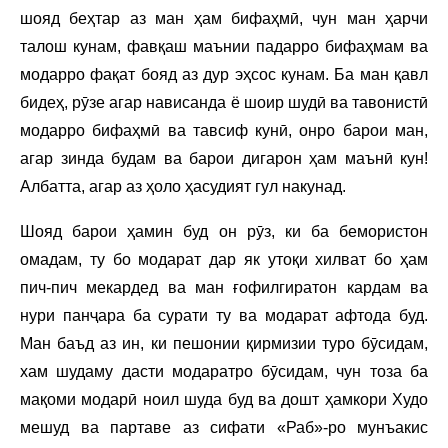
шояд беҳтар аз ман ҳам бифаҳмӣ, чун ман ҳарчи
талош кунам, фавқаш маънии падарро бифаҳмам ва
модарро фақат бояд аз дур эҳсос кунам. Ба ман қавл
бидеҳ, рӯзе агар нависанда ё шоир шудӣ ва тавонистӣ
модарро бифаҳмӣ ва тавсиф кунӣ, онро барои ман,
агар зинда будам ва барои дигарон ҳам маънӣ кун!
Албатта, агар аз ҳоло ҳасудият гул накунад.
Шояд барои ҳамин буд он рӯз, ки ба бемористон
омадам, ту бо модарат дар як утоқи хилват бо ҳам
пич-пич мекардед ва ман ғофилгиратон кардам ва
нури панҷара ба сурати ту ва модарат афтода буд.
Ман баъд аз ин, ки пешонии қирмизии туро бӯсидам,
хам шудаму дасти модаратро бӯсидам, чун тоза ба
мақоми модарӣ ноил шуда буд ва дошт ҳамкори Худо
мешуд ва партаве аз сифати «Раб»-ро мунъакис