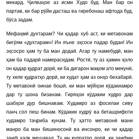
мекард. Ҷилваҳое аз исми Худо буд. Ман бар он
партав, ки бар рӯйи дасташ ва гиребонаш афтода буд,
бӯса задам.
Мефаҳмӣ духтарам? Чи қадар хуб аст, ки метавонам
бигӯям «духтарам»! Ин яъне эҳсоси падар будан! Ин
эҳсосро ҳам ту ба ман додаӣ. Агар ту намебудӣ, ман
ҳам ба падарӣ намерасидам. Ростӣ, ту аз ҳамин ҳоло
он қадар қудрат дорӣ, ки ба дигарон мақом ато мекунӣ,
ту хеле қудратҳо дорӣ, ки худат ҳам аз онҳо бехабарӣ.
Ту метавонӣ оинае бошӣ, ки ман мӯйҳои кӯдакиамро
дар ту шона бизанам. Гиряҳои кӯдакии худро дар
шабҳои дур бишнавам. Худамро аз фосилаи сиву
панҷ сол пеш бинам. Кӯдакии худрӯ ва беташрифоти
худамро таҷриба кунам. Ту ҳатто метавонӣ мани
манро ба ман бишиносонӣ ва инсонро, ки чи қадар
заиф халқ мешавад. Ту ин қудратро дорӣ, ки заифии