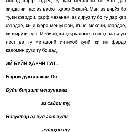
милод ҳарф задам, ту ҳам метавонӣ бо ман дар
зиндагии пас аз вафот ҳарф бизанӣ. Ман аз дирӯз бо
ту, ки фардоӣ, ҳарф мезанам, аз дирӯз ту бо ту дар ҳар
фардое, ки инҳоро мешунавӣ, яъне мехонӣ, фардое,
ки имрӯзи туст. Мебинӣ, ки ҳеҷ кадоме аз инҳо маълум
нест ва ту метавонӣ интихоб кунӣ, ки ин фардо
кадомин рӯзи ту бошад.
ЭЙ БӮЙИ ҲАРЧИ ГУЛ…
Барои духтаракам Оя
Бӯйи биҳишт мешунавам
аз садои ту,
Нозуктар аз гул аст гули
гунаҳои ту.