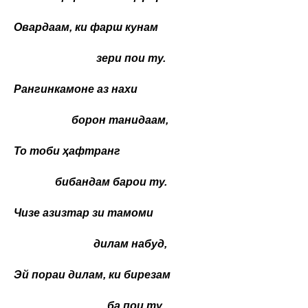
Овардаам, ки фарш кунам
зери пои ту.
Рангинкамоне аз нахи
борон танидаам,
То тоби ҳафтранг
бибандам барои ту.
Чизе азизтар зи тамоми
дилам набуд,
Эй пораи дилам, ки бирезам
ба пои ту.