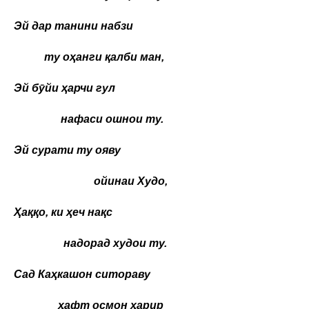
Эй дар танини набзи
ту оҳанги қалби ман,
Эй бӯйи ҳарчи гул
нафаси ошнои ту.
Эй сурати ту ояву
ойинаи Худо,
Ҳаққо, ки ҳеч нақс
надорад худои ту.
Сад Каҳкашон ситораву
ҳафт осмон ҳарир