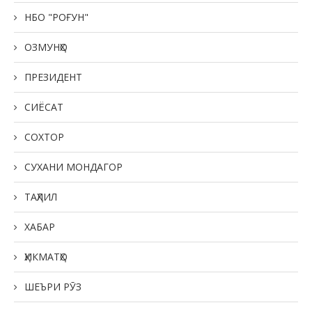
НБО "РОҒУН"
ОЗМУНҲО
ПРЕЗИДЕНТ
СИЁСАТ
СОХТОР
СУХАНИ МОНДАГОР
ТАҲЛИЛ
ХАБАР
ҲИКМАТҲО
ШЕЪРИ РӮЗ