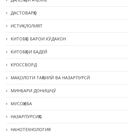
ДАСТОВАРҲО
ИСТИҚЛОЛИЯТ
КИТОБҲО БАРОИ КӮДАКОН
КИТОБҲОИ БАДЕӢ
КРОССВОРД
МАҚОЛОТИ ТАҲЛИЛӢ ВА НАЗАРПУРСӢ
МИНБАРИ ДОНИШҶӮ
МУСОҲИБА
НАЗАРПУРСИҲО
НАНОТЕХНОЛОГИЯ