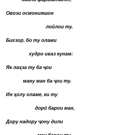
Овози осмонияшон
лойлои ту.
Бигзор, бо ту олами
худро иваз кунам:
Як лаҳза ту ба ҷои
ману ман ба ҷои ту.
Ин ҳолу оламе, ки ту
дорӣ барои ман,
Дору надору ҷону дили