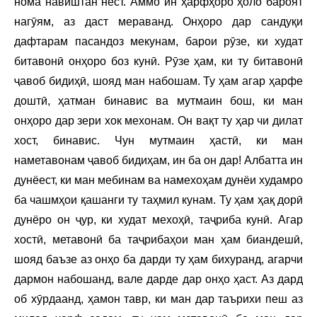
нома навиштан нест. Аммо ин ҳарфҳоро ҳоло бароят
нагӯям, аз даст мераванд. Онҳоро дар сандуқи
дафтарам пасандоз мекунам, барои рӯзе, ки худат
битавонӣ онҳоро боз кунӣ. Рӯзе ҳам, ки ту битавонӣ
ҷавоб бидиҳӣ, шояд ман набошам. Ту ҳам агар ҳарфе
доштӣ, ҳатман бинавис ва мутмаин бош, ки ман
онҳоро дар зери хок мехонам. Он вақт ту ҳар чи дилат
хост, бинавис. Чун мутмаин ҳастӣ, ки ман
наметавонам ҷавоб бидиҳам, ин ба он дар! Албатта ин
дунёест, ки ман мебинам ва намехоҳам дунёи худамро
ба чашмҳои қашанги ту таҳмил кунам. Ту ҳам ҳақ дорӣ
дунёро он ҷур, ки худат мехоҳӣ, таҷриба кунӣ. Агар
хостӣ, метавонӣ ба таҷрибаҳои ман ҳам биандешӣ,
шояд баъзе аз онҳо ба дарди ту ҳам бихуранд, агарчи
дармон набошанд, вале дарде дар онҳо ҳаст. Аз дард
об хӯрдаанд, ҳамон тавр, ки ман дар таърихи пеш аз