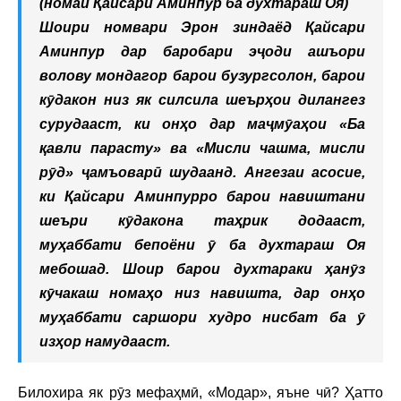
(номаи Қайсари Аминпур ба духтараш Оя)
Шоири номвари Эрон зиндаёд Қайсари
Аминпур дар баробари эҷоди ашъори
волову мондагор барои бузургсолон, барои
кӯдакон низ як силсила шеърҳои дилангез
сурудааст, ки онҳо дар маҷмӯаҳои «Ба
қавли парасту» ва «Мисли чашма, мисли
рӯд» ҷамъоварӣ шудаанд. Ангезаи асосие,
ки Қайсари Аминпурро барои навиштани
шеъри кӯдакона таҳрик додааст,
муҳаббати бепоёни ӯ ба духтараш Оя
мебошад. Шоир барои духтараки ҳанӯз
кӯчакаш номаҳо низ навишта, дар онҳо
муҳаббати саршори худро нисбат ба ӯ
изҳор намудааст.
Билохира як рӯз мефаҳмӣ, «Модар», яъне чӣ? Ҳатто