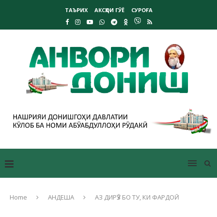
ТАЪРИХ
АКСҲОИ ГӮЁ
СУРОҒА
Home
АНДЕША
АЗ ДИРӮЗ БО ТУ, КИ ФАРДОӢ