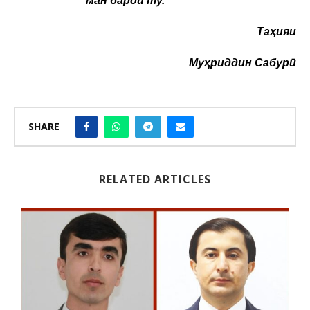
ман барои ту.
Таҳияи
Муҳриддин Сабурӣ
SHARE
RELATED ARTICLES