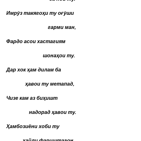
Имрӯз такягоҳи ту оғӯши
гарми ман,
Фардо асои хастагиям
шонаҳои ту.
Дар хок ҳам дилам ба
ҳавои ту метапад,
Чизе кам аз биҳишт
надорад ҳавои ту.
Ҳамбозиёни хоби ту
хайли фариштагон,