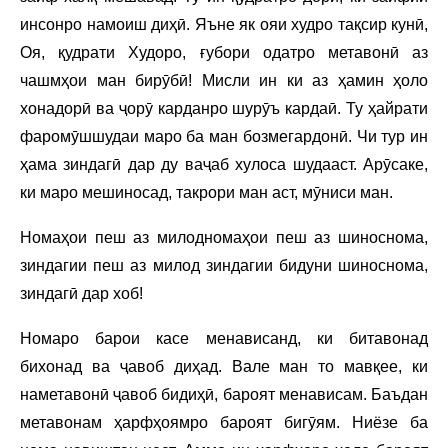
инсонро намоиш диҳӣ. Яъне як ояи худро тақсир кунӣ,
Оя, қудрати Худоро, ғубори одатро метавонӣ аз
чашмҳои ман бирӯбӣ! Мисли ин ки аз ҳамин ҳоло
хонадорӣ ва ҷорӯ карданро шурӯъ кардаӣ. Ту ҳайрати
фаромӯшшудаи маро ба ман бозмегардонӣ. Чи тур ин
ҳама зиндагӣ дар ду ваҷаб хулоса шудааст. Арӯсаке,
ки маро мешиносад, такрори ман аст, мӯниси ман.
Номаҳои пеш аз милодномаҳои пеш аз шиноснома,
зиндагии пеш аз милод зиндагии бидуни шиноснома,
зиндагӣ дар хоб!
Номаро барои касе менависанд, ки битавонад
бихонад ва ҷавоб диҳад. Вале ман то мавқее, ки
наметавонӣ ҷавоб бидиҳӣ, бароят менависам. Баъдан
метавонам ҳарфҳоямро бароят бигӯям. Ниёзе ба