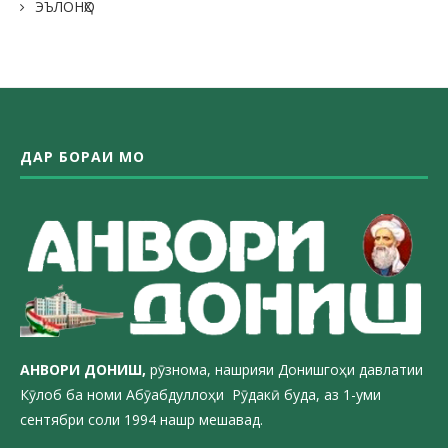
ЭЪЛОНҲО
ДАР БОРАИ МО
АНВОРИ ДОН
ИШ,
рӯзнома, нашрияи Донишгоҳи давлатии
Кӯлоб ба номи Абӯабдуллоҳи Рӯдакӣ буда, аз 1-уми
сентябри соли 1994 нашр мешавад.
_________