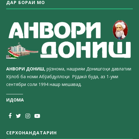
ДАР БОРАИ МО
АНВОРИ ДОН
ИШ,
рӯзнома, нашрияи Донишгоҳи давлатии
Кӯлоб ба номи Абӯабдуллоҳи Рӯдакӣ буда, аз 1-уми
сентябри соли 1994 нашр мешавад.
_________
ИДОМА
СЕРХОНАНДАТАРИН