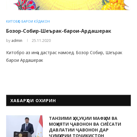
КИТОБҲО БАРОИ КӮДАКОН
Бозор-Собир-Шеърак-барои-Ардашерак
by
admin
25.11.2020
Китобро аз инҷо дастрас намоед. Бозор Собир, Шеърак
барои Ардашерак
ХАБАРҲОИ ОХИРИН
ТАНЗИМИ ҲУҚУҚИИ МАФҲУМ ВА
МОҲИЯТИ ҶАВОНОН ВА СИЁСАТИ
ДАВЛАТИИ ҶАВОНОН ДАР
ҶУМҲУРИИ ТОҶИКИСТОН