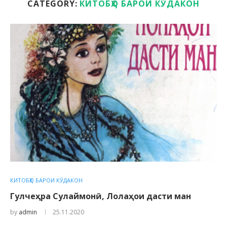
CATEGORY:
КИТОБҲО БАРОИ КӮДАКОН
КИТОБҲО БАРОИ КӮДАКОН
Гулчеҳра Сулаймонӣ, Лолаҳои дасти ман
by
admin
25.11.2020