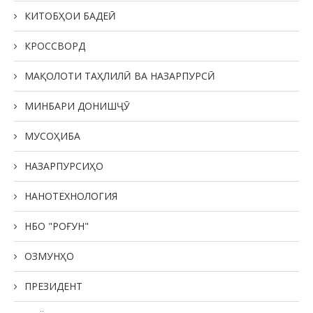
КИТОБҲОИ БАДЕӢ
КРОССВОРД
МАҚОЛОТИ ТАҲЛИЛӢ ВА НАЗАРПУРСӢ
МИНБАРИ ДОНИШҶӮ
МУСОҲИБА
НАЗАРПУРСИҲО
НАНОТЕХНОЛОГИЯ
НБО "РОҒУН"
ОЗМУНҲО
ПРЕЗИДЕНТ