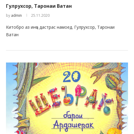
Гулрухсор, Таронаи Ватан
by
admin
25.11.2020
Китобро аз инҷо дастрас намоед. Гулрухсор, Таронаи
Ватан