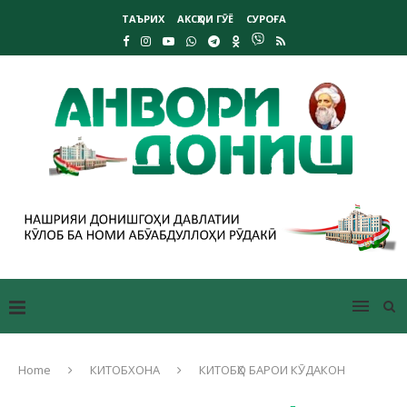
ТАЪРИХ
АКСҲОИ ГӮЁ
СУРОҒА
Home
КИТОБХОНА
КИТОБҲО БАРОИ КӮДАКОН