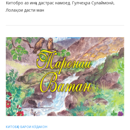
Китобро аз инҷо дастрас намоед. Гулчеҳра Сулаймонӣ,
Лолаҳои дасти ман
КИТОБҲО БАРОИ КӮДАКОН