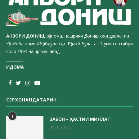
АНВОРИ ДОН
ИШ,
рӯзнома, нашрияи Донишгоҳи давлатии
Кӯлоб ба номи Абӯабдуллоҳи Рӯдакӣ буда, аз 1-уми сентябри
соли 1994 нашр мешавад.
_________
ИДОМА
СЕРХОНАНДАТАРИН
1
ЗАБОН – ҲАСТИИ МИЛЛАТ
06.10.2022