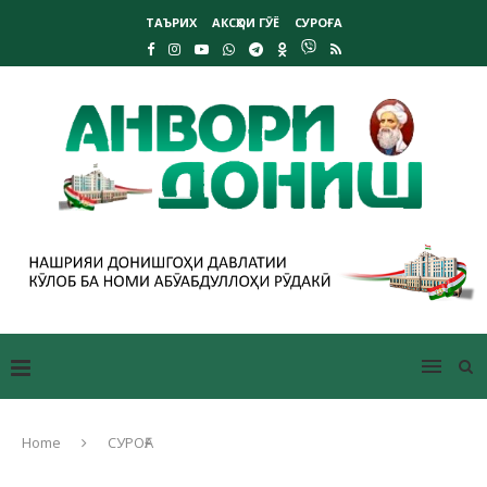
ТАЪРИХ
АКСҲОИ ГӮЁ
СУРОҒА
Home
СУРОҒА