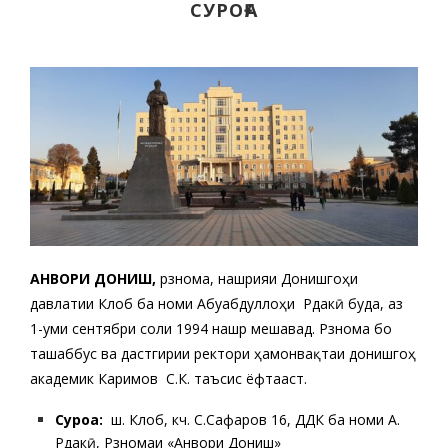
СУРОҒА
АНВОРИ ДОН
ИШ,
рӯзнома, нашрияи Донишгоҳи
давлатии Кӯлоб ба номи Абуабдуллоҳи Рӯдакӣ буда, аз
1-уми сентябри соли 1994 нашр мешавад. Рӯзнома бо
ташаббус ва дастгирии ректори ҳамонвақтаи донишгоҳ
академик Каримов С.К. таъсис ёфтааст.
Суроға:
ш. Кӯлоб, кӯч. С.Сафаров 16, ДДК ба номи А.
Рӯдакӣ, Рӯзномаи «Анвори Дониш»