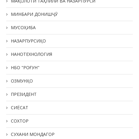
МАҚОЛОТИ ТАҲЛИЛӢ ВА НАЗАРПУРСӢ
МИНБАРИ ДОНИШҶӮ
МУСОҲИБА
НАЗАРПУРСИҲО
НАНОТЕХНОЛОГИЯ
НБО "РОҒУН"
ОЗМУНҲО
ПРЕЗИДЕНТ
СИЁСАТ
СОХТОР
СУХАНИ МОНДАГОР