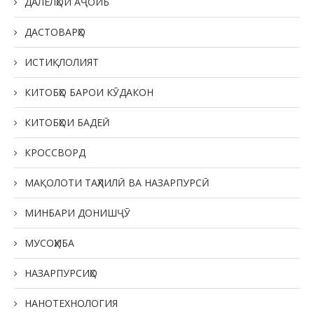
ДАЛЕЛҲОИ АҶОИБ
ДАСТОВАРҲО
ИСТИҚЛОЛИЯТ
КИТОБҲО БАРОИ КӮДАКОН
КИТОБҲОИ БАДЕӢ
КРОССВОРД
МАҚОЛОТИ ТАҲЛИЛӢ ВА НАЗАРПУРСӢ
МИНБАРИ ДОНИШҶӮ
МУСОҲИБА
НАЗАРПУРСИҲО
НАНОТЕХНОЛОГИЯ