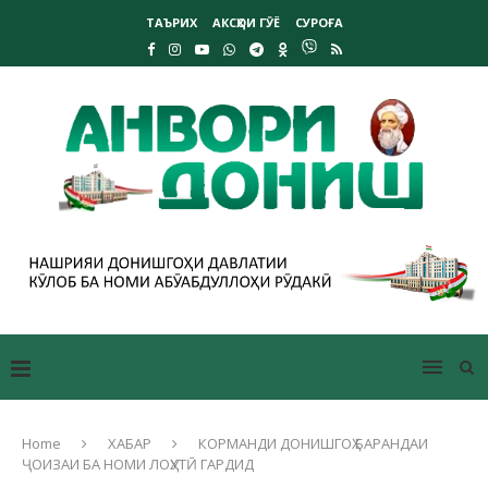
ТАЪРИХ
АКСҲОИ ГӮЁ
СУРОҒА
Home
ХАБАР
КОРМАНДИ ДОНИШГОҲ БАРАНДАИ
ҶОИЗАИ БА НОМИ ЛОҲУТӢ ГАРДИД