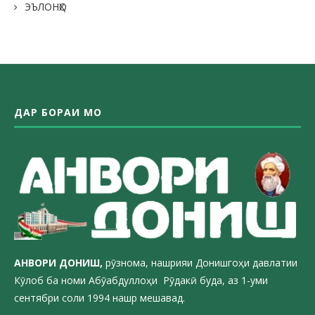
ЭЪЛОНҲО
ДАР БОРАИ МО
АНВОРИ ДОН
ИШ,
рӯзнома, нашрияи Донишгоҳи давлатии
Кӯлоб ба номи Абӯабдуллоҳи Рӯдакӣ буда, аз 1-уми
сентябри соли 1994 нашр мешавад.