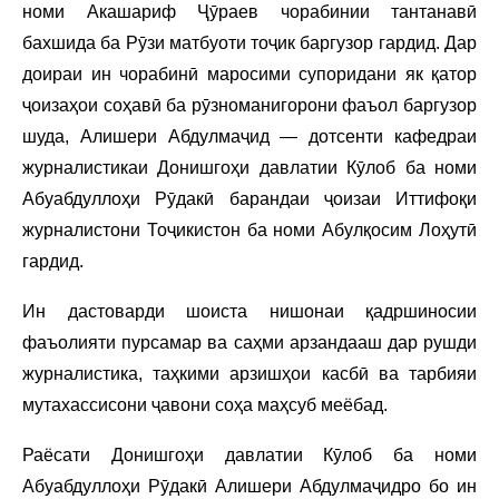
номи Акашариф Ҷӯраев чорабинии тантанавӣ
бахшида ба Рӯзи матбуоти тоҷик баргузор гардид. Дар
доираи ин чорабинӣ маросими супоридани як қатор
ҷоизаҳои соҳавӣ ба рӯзноманигорони фаъол баргузор
шуда, Алишери Абдулмаҷид — дотсенти кафедраи
журналистикаи Донишгоҳи давлатии Кӯлоб ба номи
Абуабдуллоҳи Рӯдакӣ барандаи ҷоизаи Иттифоқи
журналистони Тоҷикистон ба номи Абулқосим Лоҳутӣ
гардид.
Ин дастоварди шоиста нишонаи қадршиносии
фаъолияти пурсамар ва саҳми арзандааш дар рушди
журналистика, таҳкими арзишҳои касбӣ ва тарбияи
мутахассисони ҷавони соҳа маҳсуб меёбад.
Раёсати Донишгоҳи давлатии Кӯлоб ба номи
Абуабдуллоҳи Рӯдакӣ Алишери Абдулмаҷидро бо ин