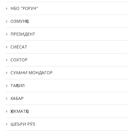
НБО "РОҒУН"
ОЗМУНҲО
ПРЕЗИДЕНТ
СИЁСАТ
СОХТОР
СУХАНИ МОНДАГОР
ТАҲЛИЛ
ХАБАР
ҲИКМАТҲО
ШЕЪРИ РӮЗ