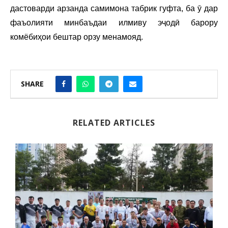
дастоварди арзанда самимона табрик гуфта, ба ӯ дар
фаъолияти минбаъдаи илмиву эҷодӣ барору
комёбиҳои бештар орзу менамояд.
SHARE
RELATED ARTICLES