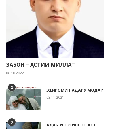
ҶАВОНОН — НЕРУИ ЭҲЁГАР ВА
ТАКЯГОҲИ МИЛЛАТ
ЗАБОН – ҲАСТИИ МИЛЛАТ
22.05.2026
06.10.2022
2
ЭҲТИРОМИ ПАДАРУ МОДАР
03.11.2021
РӮЗИ ОИЛА ДАР КӮДАКИС
“СИТОРА”
20.05.2026
3
АДАБ ҲУСНИ ИНСОН АСТ