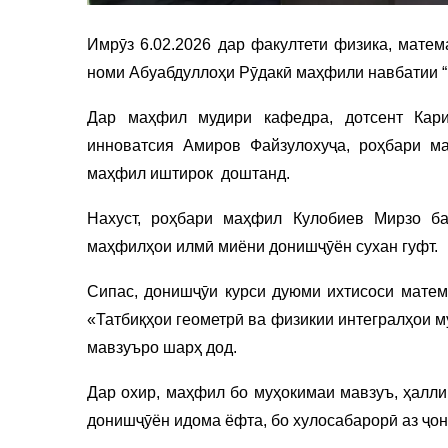
Имрӯз 6.02.2026 дар факултети физика, мате
номи Абуабдуллоҳи Рӯдакӣ маҳфили навбатии “
Дар маҳфил мудири кафедра, дотсент Кари
инноватсия Амиров Файзулохуҷа, роҳбари м
маҳфил иштирок доштанд.
Нахуст, роҳбари маҳфил Кулобиев Мирзо ба
маҳфилҳои илмӣ миёни донишҷӯён сухан гуфт.
Сипас, донишҷӯи курси дуюми ихтисоси матем
«Татбиқҳои геометрӣ ва физикии интегралҳои 
мавзуъро шарҳ дод.
Дар охир, маҳфил бо муҳокимаи мавзуъ, ҳалл
донишҷӯён идома ёфта, бо хулосабарорӣ аз ҷон