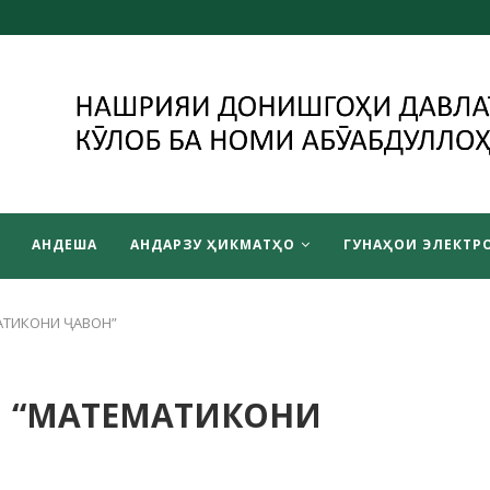
АНДЕША
АНДАРЗУ ҲИКМАТҲО
ГУНАҲОИ ЭЛЕКТРО
АТИКОНИ ҶАВОН”
И “МАТЕМАТИКОНИ