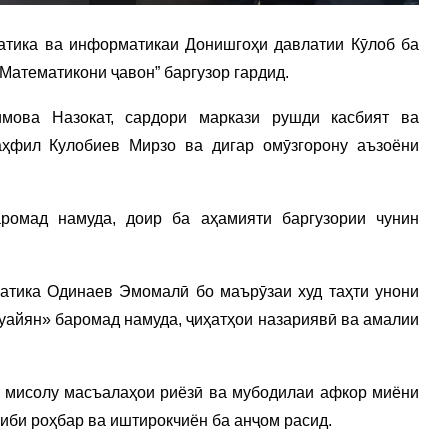
матика ва информатикаи Донишгоҳи давлатии Кӯлоб ба
Математикони ҷавон” баргузор гардид.
мова Назокат, сардори маркази рушди касбият ва
аҳфил Кулобиев Мирзо ва дигар омӯзгорону аъзоёни
ромад намуда, доир ба аҳамияти баргузории чунин
атика Одинаев Эмомалӣ бо маърӯзаи худ таҳти унони
муайян» баромад намуда, ҷиҳатҳои назариявӣ ва амалии
и мисолу масъалаҳои риёзӣ ва мубодилаи афкор миёни
иби роҳбар ва иштирокчиён ба анҷом расид.