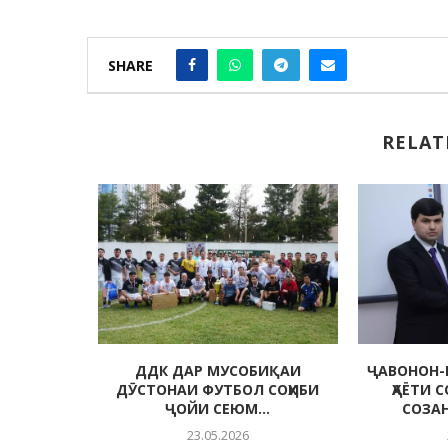
SHARE
RELAT
 МУҲИТИ
ДДК ДАР МУСОБИҚАИ
ҶАВОНОН-
ДА
ДӮСТОНАИ ФУТБОЛ СОҲИБИ
ҲАЁТИ 
ҶОЙИ СЕЮМ...
СОЗА
23.05.2026