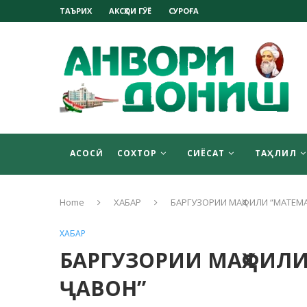
ТАЪРИХ
АКСҲОИ ГӮЁ
СУРОҒА
АСОСӢ
СОХТОР
СИЁСАТ
ТАҲЛИЛ
Home
ХАБАР
БАРГУЗОРИИ МАҲФИЛИ “МАТЕМ
ХАБАР
БАРГУЗОРИИ МАҲФИЛ
ҶАВОН”