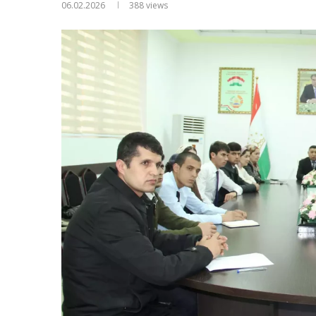
06.02.2026
388
views