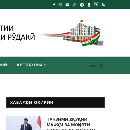
НӢ
КИТОБХОНА
ХАБАРҲОИ ОХИРИН
ТАНЗИМИ ҲУҚУҚИИ
МАФҲУМ ВА МОҲИЯТИ