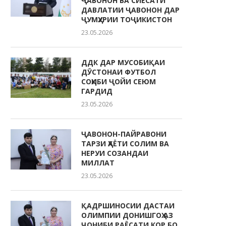
ҶАВОНОН ВА СИЁСАТИ
ДАВЛАТИИ ҶАВОНОН ДАР
ҶУМҲУРИИ ТОҶИКИСТОН
23.05.2026
ДДК ДАР МУСОБИҚАИ
ДӮСТОНАИ ФУТБОЛ
СОҲИБИ ҶОЙИ СЕЮМ
ГАРДИД
23.05.2026
ҶАВОНОН-ПАЙРАВОНИ
ТАРЗИ ҲАЁТИ СОЛИМ ВА
НЕРУИ СОЗАНДАИ
МИЛЛАТ
23.05.2026
ҚАДРШИНОСИИ ДАСТАИ
ОЛИМПИИ ДОНИШГОҲ АЗ
ҶОНИБИ РАЁСАТИ КОР БО