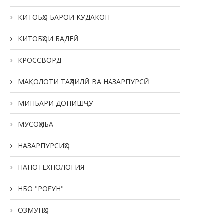
КИТОБҲО БАРОИ КӮДАКОН
КИТОБҲОИ БАДЕӢ
КРОССВОРД
МАҚОЛОТИ ТАҲЛИЛӢ ВА НАЗАРПУРСӢ
МИНБАРИ ДОНИШҶӮ
МУСОҲИБА
НАЗАРПУРСИҲО
НАНОТЕХНОЛОГИЯ
НБО "РОҒУН"
ОЗМУНҲО