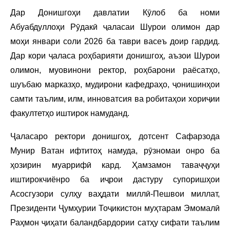
Дар Донишгоҳи давлатии Кӯлоб ба номи
Абуабдуллоҳи Рӯдакӣ ҷаласаи Шурои олимон дар
моҳи январи соли 2026 ба таври васеъ доир гардид.
Дар кори ҷаласа роҳбарияти донишгоҳ, аъзои Шурои
олимон, муовинони ректор, роҳбарони раёсатҳо,
шуъбаю марказҳо, мудирони кафедраҳо, ҷонишинҳои
самти таълим, илм, инноватсия ва робитаҳои хориҷии
факултетҳо иштирок намуданд.
Ҷаласаро ректори донишгоҳ, дотсент Сафарзода
Мунир Ватан ифтитоҳ намуда, рӯзномаи онро ба
ҳозирин муаррифӣ кард. Ҳамзамон таваҷҷуҳи
иштирокчиёнро ба иҷрои дастуру супоришҳои
Асосгузори сулҳу ваҳдати миллӣ-Пешвои миллат,
Президенти Ҷумҳурии Тоҷикистон муҳтарам Эмомалӣ
Раҳмон ҷиҳати баландбардории сатҳу сифати таълим