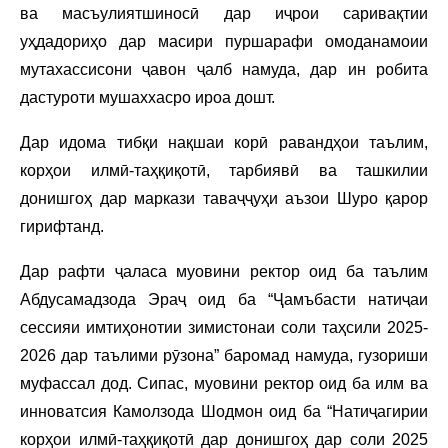
ва масъулиятшиносӣ дар иҷрои саривақтии
уҳдадориҳо дар масири пуршарафи омоданамоии
мутахассисони ҷавон ҷалб намуда, дар ин робита
дастуроти мушаххасро ироа дошт.
Дар идома тибқи нақшаи корӣ равандҳои таълим,
корҳои илмӣ-таҳқиқотӣ, тарбиявӣ ва ташкилии
донишгоҳ дар маркази таваҷҷуҳи аъзои Шуро қарор
гирифтанд.
Дар рафти ҷаласа муовини ректор оид ба таълим
Абдусамадзода Эраҷ оид ба “Ҷамъбасти натиҷаи
сессияи имтиҳонотии зимистонаи соли таҳсили 2025-
2026 дар таълими рӯзона” баромад намуда, гузориши
муфассал дод. Сипас, муовини ректор оид ба илм ва
инноватсия Камолзода Шодмон оид ба “Натиҷагирии
корҳои илмӣ-таҳқиқотӣ дар донишгоҳ дар соли 2025