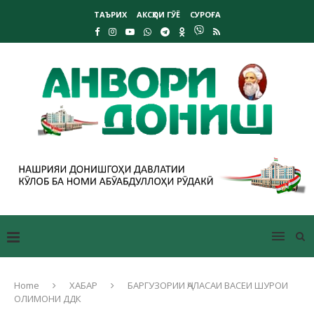
ТАЪРИХ
АКСҲОИ ГӮЁ
СУРОҒА
Home
ХАБАР
БАРГУЗОРИИ ҶАЛАСАИ ВАСЕИ ШУРОИ
ОЛИМОНИ ДДК