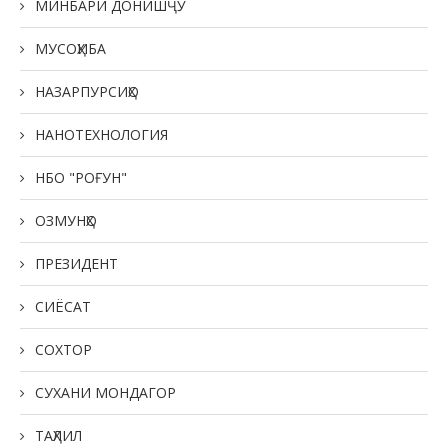
МИНБАРИ ДОНИШҶӮ
МУСОҲИБА
НАЗАРПУРСИҲО
НАНОТЕХНОЛОГИЯ
НБО "РОҒУН"
ОЗМУНҲО
ПРЕЗИДЕНТ
СИЁСАТ
СОХТОР
СУХАНИ МОНДАГОР
ТАҲЛИЛ