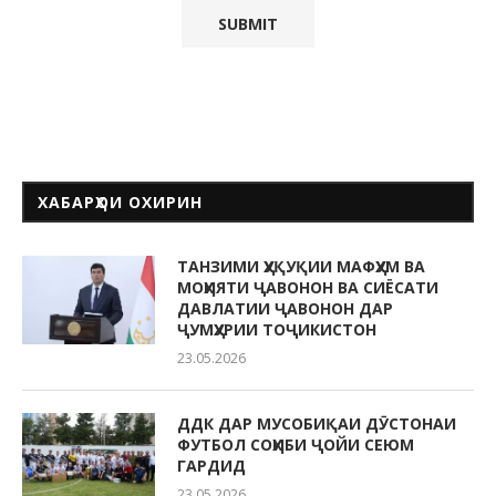
ХАБАРҲОИ ОХИРИН
ТАНЗИМИ ҲУҚУҚИИ МАФҲУМ ВА
МОҲИЯТИ ҶАВОНОН ВА СИЁСАТИ
ДАВЛАТИИ ҶАВОНОН ДАР
ҶУМҲУРИИ ТОҶИКИСТОН
23.05.2026
ДДК ДАР МУСОБИҚАИ ДӮСТОНАИ
ФУТБОЛ СОҲИБИ ҶОЙИ СЕЮМ
ГАРДИД
23.05.2026