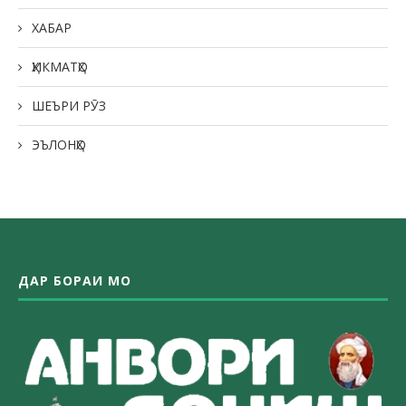
ХАБАР
ҲИКМАТҲО
ШЕЪРИ РӮЗ
ЭЪЛОНҲО
ДАР БОРАИ МО