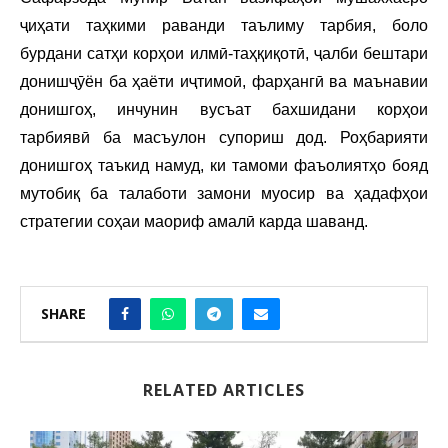
ҷиҳати таҳкими раванди таълиму тарбия, боло
бурдани сатҳи корҳои илмӣ-таҳқиқотӣ, ҷалби бештари
донишҷӯён ба ҳаёти иҷтимоӣ, фарҳангӣ ва маънавии
донишгоҳ, инчунин вусъат бахшидани корҳои
тарбиявӣ ба масъулон супориш дод. Роҳбарияти
донишгоҳ таъкид намуд, ки тамоми фаъолиятҳо бояд
мутобиқ ба талаботи замони муосир ва ҳадафҳои
стратегии соҳаи маориф амалӣ карда шаванд.
SHARE
RELATED ARTICLES