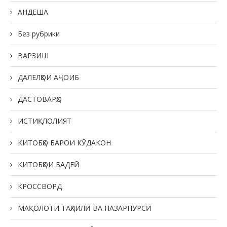
АНДЕША
Без рубрики
ВАРЗИШ
ДАЛЕЛҲОИ АҶОИБ
ДАСТОВАРҲО
ИСТИҚЛОЛИЯТ
КИТОБҲО БАРОИ КӮДАКОН
КИТОБҲОИ БАДЕӢ
КРОССВОРД
МАҚОЛОТИ ТАҲЛИЛӢ ВА НАЗАРПУРСӢ