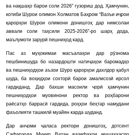
ва нақшаҳо барои соли 2026” гузориш дод. Ҳамчунин,
котиби Шурои олимон Холматов Баҳром “Вазъи иҷрои
қарорҳои Шурои олимони донишгоҳ дар нимсолаи
аввали соли таҳсили 2025-2026”-ро шарҳ дода,
маълумоти зарурӣ пешниҳод кард.
Пас аз муҳокимаи масъалаҳои дар рӯзнома
пешбинишуда бо назардошти натиҷаҳои баромадҳо
ва пешниҳодҳои аъзои Шуро қарорҳои дахлдор қабул
шуда, ба воҳидҳои сохторӣ барои амалисозӣ ирсол
гардиданд. Дар бахши масоили ҷорӣ ҳамчунин
пешниҳодҳои муовинони ректор ва роҳбарони
раёсатҳо баррасӣ гардида, роҳҳои беҳтар намудани
фаъолияти ташкилӣ муайян карда шуданд.
Дар анҷоми ҷаласа ректори донишгоҳ, дотсент
Сафарзода Мунир Ватан вазифаҳои мушаххасро