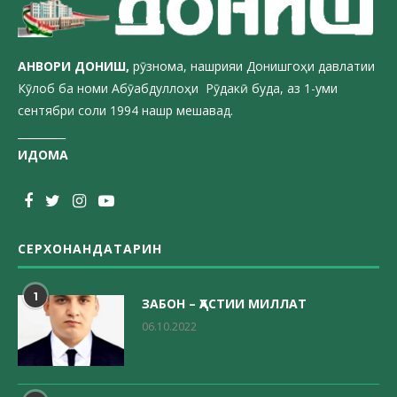
АНВОРИ ДОН
ИШ,
рӯзнома, нашрияи Донишгоҳи давлатии
Кӯлоб ба номи Абӯабдуллоҳи Рӯдакӣ буда, аз 1-уми
сентябри соли 1994 нашр мешавад.
_________
ИДОМА
СЕРХОНАНДАТАРИН
1
ЗАБОН – ҲАСТИИ МИЛЛАТ
06.10.2022