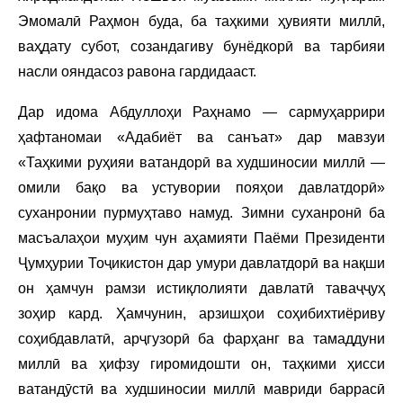
Эмомалӣ Раҳмон буда, ба таҳкими ҳувияти миллӣ,
ваҳдату субот, созандагиву бунёдкорӣ ва тарбияи
насли ояндасоз равона гардидааст.
Дар идома Абдуллоҳи Раҳнамо — сармуҳаррири
ҳафтаномаи «Адабиёт ва санъат» дар мавзуи
«Таҳкими руҳияи ватандорӣ ва худшиносии миллӣ —
омили бақо ва устувории пояҳои давлатдорӣ»
суханронии пурмуҳтаво намуд. Зимни суханронӣ ба
масъалаҳои муҳим чун аҳамияти Паёми Президенти
Ҷумҳурии Тоҷикистон дар умури давлатдорӣ ва нақши
он ҳамчун рамзи истиқлолияти давлатӣ таваҷҷуҳ
зоҳир кард. Ҳамчунин, арзишҳои соҳибихтиёриву
соҳибдавлатӣ, арҷгузорӣ ба фарҳанг ва тамаддуни
миллӣ ва ҳифзу гиромидошти он, таҳкими ҳисси
ватандӯстӣ ва худшиносии миллӣ мавриди баррасӣ