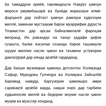
ба тамаддуни ориёӣ, гиромидошти Наврӯз ҳамчун
мероси умумибашарӣ ва бунёди марказҳои илмӣ-
фарҳангӣ дар пойтахт ҳамчун рамзҳои худогоҳии
миллӣ, заминаи мустаҳкам барои муаррифии дурусти
Тоҷикистон дар арсаи байналмилалӣ фароҳам
меоранд. Ин равандҳо на танҳо ҳадафи ҳифзи
гузашта, балки василаи созанда барои ташаккули
шуури миллии насли ҷавон ва таъмини устувории
давлатдорӣ дар оянда арзёбӣ гардиданд.
Дар бахши музокираи ҳамоиш дотсентон Холиқзода
Сафар, Муродова Гулчеҳра ва Холиқова Зайналбӣ
баромад намуда, баргузории ҳамоишро амри
саривақтӣ арзёбӣ карда, нақши онро дар тарбияи
худшиносии миллӣ ва бедории зеҳнии насли ҷавон
муҳим ва муассир хонданд.