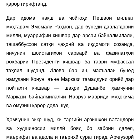
қарор гирифтанд.
Дар идома, нақш ва ҷойгоҳи Пешвои миллат
муҳтарам Эмомалӣ Раҳмон, дар бунёди давлатдории
миллӣ, муаррифии кишвар дар арсаи байналмилалӣ,
ташаббусҳои сатҳи ҷаҳонӣ ва иқдомоти созанда,
инчунин шоистагиҳои сарварӣ ва фазилатҳои
роҳбарии Президенти кишвар ба таври муфассал
таҳлил шуданд. Илова бар ин, масъалаи бунёд
намудани Конун, яъне Маркази тамаддуни ориёӣ дар
пойтахти кишвар — шаҳри Душанбе, ҳамчунин
Маркази байналмилалии Наврӯз мавриди муҳокима
ва омӯзиш қарор дода шуд.
Ҳамчунин зикр шуд, ки тарғиби арзишҳои ватандорӣ
ва худшиносии миллӣ бояд бо забони далел,
маърифат ва адолати таърихӣ сурат гирад. Арҷгузорӣ