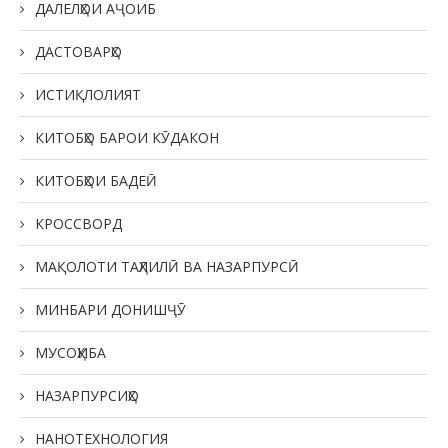
ДАЛЕЛҲОИ АҶОИБ
ДАСТОВАРҲО
ИСТИҚЛОЛИЯТ
КИТОБҲО БАРОИ КӮДАКОН
КИТОБҲОИ БАДЕӢ
КРОССВОРД
МАҚОЛОТИ ТАҲЛИЛӢ ВА НАЗАРПУРСӢ
МИНБАРИ ДОНИШҶӮ
МУСОҲИБА
НАЗАРПУРСИҲО
НАНОТЕХНОЛОГИЯ