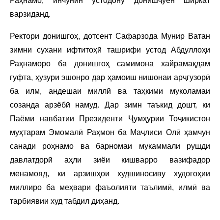
Раҳнамо, инчунин устодону донишҷӯён ширкат
варзиданд.
Ректори донишгоҳ, дотсент Сафарзода Мунир Ватан
зимни сухани ифтитоҳӣ ташрифи устод Абдуллоҳи
Раҳнаморо ба донишгоҳ самимона хайрамақдам
гуфта, ҳузури эшонро дар ҳамоиш нишонаи арҷгузорӣ
ба илм, андешаи миллӣ ва таҳкими муколамаи
созанда арзёбӣ намуд. Дар зимн таъкид дошт, ки
Паёми навбатии Президенти Ҷумҳурии Тоҷикистон
муҳтарам Эмомалӣ Раҳмон ба Маҷлиси Олӣ ҳамчун
санади роҳнамо ва барномаи мукаммали рушди
давлатдорӣ аҳли зиёи кишварро вазифадор
менамояд, ки арзишҳои худшиносиву худогоҳии
миллиро ба меҳвари фаъолияти таълимӣ, илмӣ ва
тарбиявии худ табдил диҳанд.