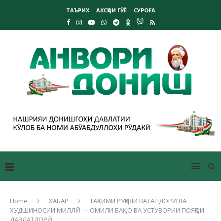
ТАЪРИХ
АКСҲОИ ГӮЁ
СУРОҒА
Home
ХАБАР
ТАҲКИМИ РУҲИЯИ ВАТАНДОРӢ ВА
ХУДШИНОСИИ МИЛЛӢ — ОМИЛИ БАҚО ВА УСТУВОРИИ ПОЯҲОИ
ДАВЛАТДОРӢ