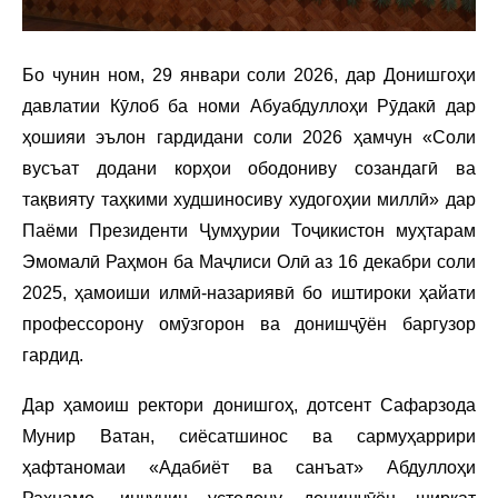
Бо чунин ном, 29 январи соли 2026, дар Донишгоҳи
давлатии Кӯлоб ба номи Абуабдуллоҳи Рӯдакӣ дар
ҳошияи эълон гардидани соли 2026 ҳамчун «Соли
вусъат додани корҳои ободониву созандагӣ ва
тақвияту таҳкими худшиносиву худогоҳии миллӣ» дар
Паёми Президенти Ҷумҳурии Тоҷикистон муҳтарам
Эмомалӣ Раҳмон ба Маҷлиси Олӣ аз 16 декабри соли
2025, ҳамоиши илмӣ-назариявӣ бо иштироки ҳайати
профессорону омӯзгорон ва донишҷӯён баргузор
гардид.
Дар ҳамоиш ректори донишгоҳ, дотсент Сафарзода
Мунир Ватан, сиёсатшинос ва сармуҳаррири
ҳафтаномаи «Адабиёт ва санъат» Абдуллоҳи