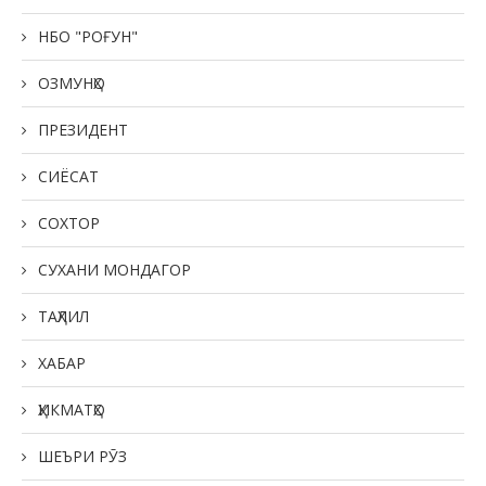
НБО "РОҒУН"
ОЗМУНҲО
ПРЕЗИДЕНТ
СИЁСАТ
СОХТОР
СУХАНИ МОНДАГОР
ТАҲЛИЛ
ХАБАР
ҲИКМАТҲО
ШЕЪРИ РӮЗ