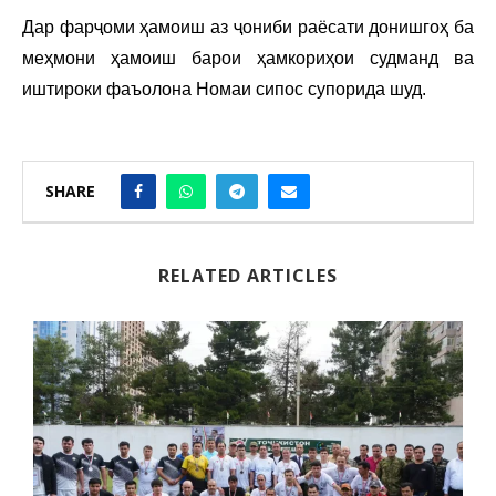
Дар фарҷоми ҳамоиш аз ҷониби раёсати донишгоҳ ба
меҳмони ҳамоиш барои ҳамкориҳои судманд ва
иштироки фаъолона Номаи сипос супорида шуд.
SHARE
RELATED ARTICLES