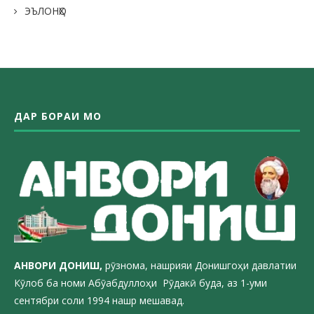
ЭЪЛОНҲО
ДАР БОРАИ МО
АНВОРИ ДОН
ИШ,
рӯзнома, нашрияи Донишгоҳи давлатии
Кӯлоб ба номи Абӯабдуллоҳи Рӯдакӣ буда, аз 1-уми
сентябри соли 1994 нашр мешавад.