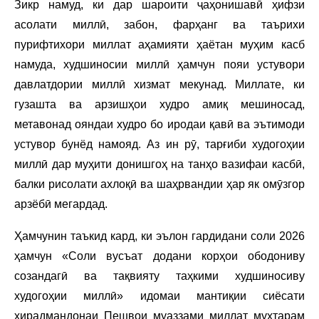
Зикр намуд, ки дар шароити ҷаҳонишавӣ ҳифзи
асолати миллӣ, забон, фарҳанг ва таърихи
пурифтихори миллат аҳамияти ҳаётан муҳим касб
намуда, худшиносии миллӣ ҳамчун пояи устувори
давлатдории миллӣ хизмат мекунад. Миллате, ки
гузашта ва арзишҳои худро амиқ мешиносад,
метавонад ояндаи худро бо иродаи қавӣ ва эътимоди
устувор бунёд намояд. Аз ин рӯ, тарғиби худогоҳии
миллӣ дар муҳити донишгоҳ на танҳо вазифаи касбӣ,
балки рисолати ахлоқӣ ва шаҳрвандии ҳар як омӯзгор
арзёбӣ мегардад.
Ҳамчунин таъкид кард, ки эълон гардидани соли 2026
ҳамчун «Соли вусъат додани корҳои ободониву
созандагӣ ва тақвияту таҳкими худшиносиву
худогоҳии миллӣ» идомаи мантиқии сиёсати
хирадмандонаи Пешвои муаззами миллат муҳтарам