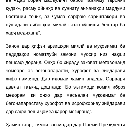
ва «Дар бораи масъулият барои таълиму тарбияи
кӯдак», расму ойинҳо ва суннату анъанаҳои мардуми
бостонии тоҷик, аз ҷумла сарфаю сариштакорӣ ва
пӯшидани либосҳои миллӣ саъю кӯшиши бештар ба
харҷ медиҳанд”.
Занон дар ҳифзи арзишҳои миллӣ ва муқовимат ба
падидаҳои номатлуби замони муосир низ нақши
пешсаф доранд. Онҳо бо хираду заковат метавонанд
ҷомеаро аз бегонапарастӣ, хурофот ва зиёдаравӣ
ҳифз намоянд. Дар идомаи ҳамин андеша Сарвари
давлат таъкид доштанд: “Бо эътимоди комил иброз
медорам, ки онҳо дар масъалаи муқовимат ба
бегонапарастиву хурофот ва исрофкориву зиёдаравӣ
дар сафи пеши ҷомеа қарор мегиранд”.
Ҳамин тавр, симои зан-модар дар Паёми Президенти