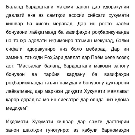
Баланд бардоштани мақоми занон дар идоракунии
давлатӣ яке аз самтҳои асосии сиёсати ҳукумати
кишвар ба ҳисоб меравад. Дар ин росто ҷалби
бонувони лаёқатманд ба вазифаҳои роҳбарикунанда
на танҳо адолати иҷтимоиро таъмин мекунад, балки
сифати идоракуниро низ боло мебарад. Дар ин
замина, таъкиди Роҳбари давлат дар Паём хеле возеҳ
аст: “Масъалаи баланд бардоштани мақоми занону
бонувон ва тарбия кардану ба вазифаҳои
роҳбарикунанда таъин намудани бонувону духтарони
лаёқатманд дар маркази диққати Ҳукумати мамлакат
қарор дорад ва мо ин сиёсатро дар оянда низ идома
медиҳем”.
Иқдомоти Ҳукумати кишвар дар самти дастгирии
занон шаклҳои гуногунро: аз қабули барномаҳои