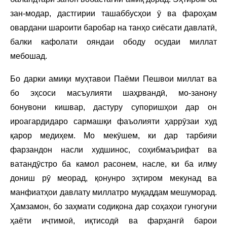
зан-модар, дастгирии ташаббусҳои ӯ ва фароҳам
овардани шароити баробар на танҳо сиёсати давлатӣ,
балки кафолати ояндаи ободу осудаи миллат
мебошад.
Бо дарки амиқи муҳтавои Паёми Пешвои миллат ва
бо эҳсоси масъулияти шаҳрвандӣ, мо-занону
бонувони кишвар, дастуру супоришҳои дар он
ироагардидаро сармашқи фаъолияти ҳаррӯзаи худ
қарор медиҳем. Мо мекӯшем, ки дар тарбияи
фарзандон насли худшинос, соҳибмаърифат ва
ватандӯстро ба камол расонем, насле, ки ба илму
дониш рӯ меорад, қонунро эҳтиром мекунад ва
манфиатҳои давлату миллатро муқаддам мешуморад.
Ҳамзамон, бо заҳмати содиқона дар соҳаҳои гуногуни
ҳаёти иҷтимоӣ, иқтисодӣ ва фарҳангӣ барои