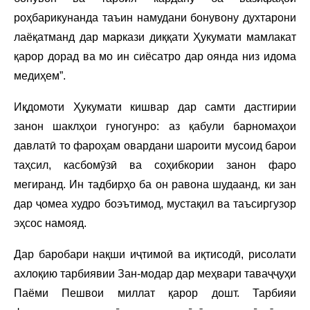
роҳбарикунанда таъин намудани бонувону духтарони
лаёқатманд дар маркази диққати Ҳукумати мамлакат
қарор дорад ва мо ин сиёсатро дар оянда низ идома
медиҳем”.
Иқдомоти Ҳукумати кишвар дар самти дастгирии
занон шаклҳои гуногунро: аз қабули барномаҳои
давлатӣ то фароҳам овардани шароити мусоид барои
таҳсил, касбомӯзӣ ва соҳибкории занон фаро
мегиранд. Ин тадбирҳо ба он равона шудаанд, ки зан
дар ҷомеа худро боэътимод, мустақил ва таъсиргузор
эҳсос намояд.
Дар баробари нақши иҷтимоӣ ва иқтисодӣ, рисолати
ахлоқию тарбиявии Зан-модар дар меҳвари таваҷҷуҳи
Паёми Пешвои миллат қарор дошт. Тарбияи