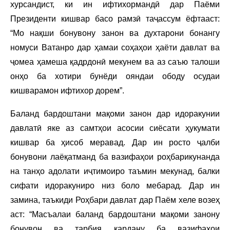
хурсандист, ки ин ифтихормандӣ дар Паёми
Президенти кишвар басо рамзӣ таҷассум ёфтааст:
“Мо нақши бонувону занон ва духтарони бонангу
номуси Ватанро дар ҳамаи соҳаҳои ҳаёти давлат ва
ҷомеа ҳамеша қадрдонӣ мекунем ва аз саъю талоши
онҳо ба хотири бунёди ояндаи ободу осудаи
кишварамон ифтихор дорем”.
Баланд бардоштани мақоми занон дар идоракунии
давлатӣ яке аз самтҳои асосии сиёсати ҳукумати
кишвар ба ҳисоб меравад. Дар ин росто ҷалби
бонувони лаёқатманд ба вазифаҳои роҳбарикунанда
на танҳо адолати иҷтимоиро таъмин мекунад, балки
сифати идоракуниро низ боло мебарад. Дар ин
замина, таъкиди Роҳбари давлат дар Паём хеле возеҳ
аст: “Масъалаи баланд бардоштани мақоми занону
бонувон ва тарбия кардану ба вазифаҳои