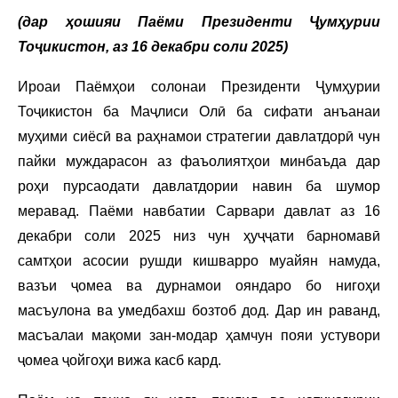
(дар ҳошияи Паёми Президенти Ҷумҳурии
Тоҷикистон, аз 16 декабри соли 2025)
Ироаи Паёмҳои солонаи Президенти Ҷумҳурии
Тоҷикистон ба Маҷлиси Олӣ ба сифати анъанаи
муҳими сиёсӣ ва раҳнамои стратегии давлатдорӣ чун
пайки муждарасон аз фаъолиятҳои минбаъда дар
роҳи пурсаодати давлатдории навин ба шумор
меравад. Паёми навбатии Сарвари давлат аз 16
декабри соли 2025 низ чун ҳуҷҷати барномавӣ
самтҳои асосии рушди кишварро муайян намуда,
вазъи ҷомеа ва дурнамои ояндаро бо нигоҳи
масъулона ва умедбахш бозтоб дод. Дар ин раванд,
масъалаи мақоми зан-модар ҳамчун пояи устувори
ҷомеа ҷойгоҳи вижа касб кард.