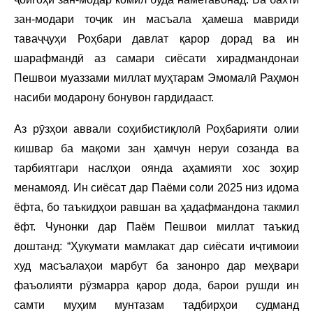
зан-модари тоҷик ин масъала ҳамеша мавриди
таваҷҷуҳи Роҳбари давлат қарор дорад ва ин
шарафмандӣ аз самари сиёсати хирадмандонаи
Пешвои муаззами миллат муҳтарам Эмомалӣ Раҳмон
насиби модарону бонувон гардидааст.
Аз рӯзҳои аввали соҳибистиқлолӣ Роҳбарияти олии
кишвар ба мақоми зан ҳамчун неруи созанда ва
тарбиятгари наслҳои оянда аҳамияти хос зоҳир
менамояд. Ин сиёсат дар Паёми соли 2025 низ идома
ёфта, бо таъкидҳои равшан ва ҳадафмандона такмил
ёфт. Чунонки дар Паём Пешвои миллат таъкид
доштанд: “Ҳукумати мамлакат дар сиёсати иҷтимоии
худ масъалаҳои марбут ба занонро дар меҳвари
фаъолияти рӯзмарра қарор дода, барои рушди ин
самти муҳим мунтазам тадбирҳои судманд