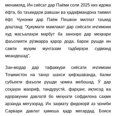
менамояд. Ин сиёсат дар Паёми соли 2025 низ идома
ёфта, бо таъкидҳои равшан ва ҳадафмандона такмил
ёфт. Чунонки дар Паём Пешвои миллат таъкид
доштанд: “Ҳукумати мамлакат дар сиёсати иҷтимоии
худ масъалаҳои марбут ба занонро дар меҳвари
фаъолияти рӯзмарра қарор дода, барои рушди ин
самти муҳим мунтазам тадбирҳои судманд
меандешад”.
Зан-модар дар тафаккури сиёсати иҷтимоии
Тоҷикистон на танҳо шахси ҳифзшаванда, балки
субъекти фаъоли рушди ҷомеа мебошад. Ӯ дар
соҳаҳои маориф, тандурустӣ, фарҳанг, иқтисод ва
идоракунии давлатӣ бо меҳнати софдилона саҳми
арзанда мегузорад. Ин заҳмату фидокорӣ аз ҷониби
Сарвари давлат ҳамеша қадр мегардад. Боиси