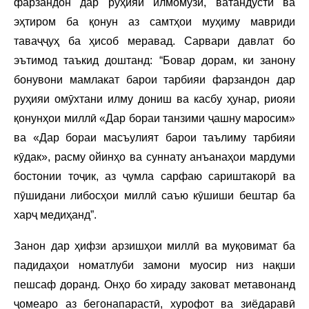
фарзандон дар рӯҳияи илмомӯзӣ, ватандӯстӣ ва
эҳтиром ба қонун аз самтҳои муҳиму мавриди
таваҷҷуҳ ба ҳисоб меравад. Сарвари давлат бо
эътимод таъкид доштанд: “Бовар дорам, ки занону
бонувони мамлакат барои тарбияи фарзандон дар
руҳияи омӯхтани илму дониш ва касбу ҳунар, риояи
қонунҳои миллӣ «Дар бораи танзими ҷашну маросим»
ва «Дар бораи масъулият барои таълиму тарбияи
кӯдак», расму ойинҳо ва суннату анъанаҳои мардуми
бостонии тоҷик, аз ҷумла сарфаю сариштакорӣ ва
пӯшидани либосҳои миллӣ саъю кӯшиши бештар ба
харҷ медиҳанд”.
Занон дар ҳифзи арзишҳои миллӣ ва муқовимат ба
падидаҳои номатлуби замони муосир низ нақши
пешсаф доранд. Онҳо бо хираду заковат метавонанд
ҷомеаро аз бегонапарастӣ, хурофот ва зиёдаравӣ