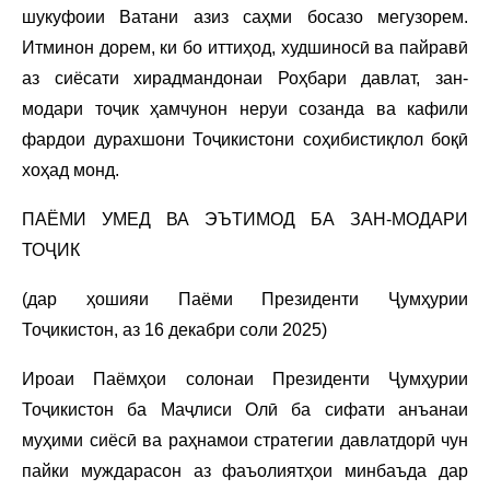
шукуфоии Ватани азиз саҳми босазо мегузорем.
Итминон дорем, ки бо иттиҳод, худшиносӣ ва пайравӣ
аз сиёсати хирадмандонаи Роҳбари давлат, зан-
модари тоҷик ҳамчунон неруи созанда ва кафили
фардои дурахшони Тоҷикистони соҳибистиқлол боқӣ
хоҳад монд.
ПАЁМИ УМЕД ВА ЭЪТИМОД БА ЗАН-МОДАРИ
ТОҶИК
(дар ҳошияи Паёми Президенти Ҷумҳурии
Тоҷикистон, аз 16 декабри соли 2025)
Ироаи Паёмҳои солонаи Президенти Ҷумҳурии
Тоҷикистон ба Маҷлиси Олӣ ба сифати анъанаи
муҳими сиёсӣ ва раҳнамои стратегии давлатдорӣ чун
пайки муждарасон аз фаъолиятҳои минбаъда дар