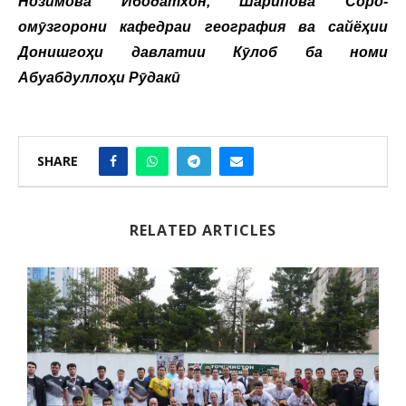
Нозимова Ибодатхон, Шарипова Соро-
омӯзгорони кафедраи география ва сайёҳии
Донишгоҳи давлатии Кӯлоб ба номи
Абуабдуллоҳи Рӯдакӣ
SHARE
RELATED ARTICLES