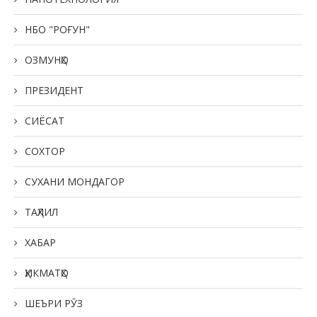
НБО "РОҒУН"
ОЗМУНҲО
ПРЕЗИДЕНТ
СИЁСАТ
СОХТОР
СУХАНИ МОНДАГОР
ТАҲЛИЛ
ХАБАР
ҲИКМАТҲО
ШЕЪРИ РӮЗ