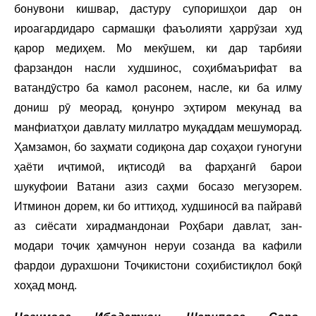
бонувони кишвар, дастуру супоришҳои дар он
ироагардидаро сармашқи фаъолияти ҳаррӯзаи худ
қарор медиҳем. Мо мекӯшем, ки дар тарбияи
фарзандон насли худшинос, соҳибмаърифат ва
ватандӯстро ба камол расонем, насле, ки ба илму
дониш рӯ меорад, қонунро эҳтиром мекунад ва
манфиатҳои давлату миллатро муқаддам мешуморад.
Ҳамзамон, бо заҳмати содиқона дар соҳаҳои гуногуни
ҳаёти иҷтимоӣ, иқтисодӣ ва фарҳангӣ барои
шукуфоии Ватани азиз саҳми босазо мегузорем.
Итминон дорем, ки бо иттиҳод, худшиносӣ ва пайравӣ
аз сиёсати хирадмандонаи Роҳбари давлат, зан-
модари тоҷик ҳамчунон неруи созанда ва кафили
фардои дурахшони Тоҷикистони соҳибистиқлол боқӣ
хоҳад монд.