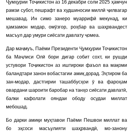
Ҷумҳурии Тоҷикистон аз 16 декабри соли 2025 ҳамчун
рамзи субот, пешрафт ва худшиносии миллӣ ҷилвагар
мешавад. Ин симо занеро муаррифӣ мекунад, ки
ҳамзамон модар, омӯзгор, роҳбар ва шаҳрвандест
масъул дар умури сиёсати давлату ҷомеа.
Дар маҷмуъ, Паёми Президенти Ҷумҳурии Тоҷикистон
ба Маҷлиси Олӣ бори дигар собит сохт, ки рушди
устувори Тоҷикистон аз иштироки фаъол ва мақоми
баландтари занон вобастагии амиқ дорад. Эҳтиром ба
зан-модар, дастгирии ташаббусҳои ӯ ва фароҳам
овардани шароити баробар на танҳо сиёсати давлатӣ,
балки кафолати ояндаи ободу осудаи миллат
мебошад.
Бо дарки амиқи муҳтавои Паёми Пешвои миллат ва
бо эҳсоси масъулияти шаҳрвандӣ, мо-занону