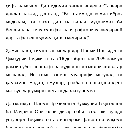
ҳифз намоянд. Дар идомаи ҳамин андеша Сарвари
давлат таъкид доштанд: “Бо эътимоди комил иброз
медорам, ки онҳо дар масъалаи муқовимат ба
бегонапарастиву хурофот ва исрофкориву зиёдаравӣ
дар сафи пеши ҷомеа қарор мегиранд”.
Ҳамин тавр, симои зан-модар дар Паёми Президенти
Ҷумҳурии Тоҷикистон аз 16 декабри соли 2025 ҳамчун
рамзи субот, пешрафт ва худшиносии миллӣ ҷилвагар
мешавад. Ин симо занеро муаррифӣ мекунад, ки
ҳамзамон модар, омӯзгор, роҳбар ва шаҳрвандест
масъул дар умури сиёсати давлату ҷомеа.
Дар маҷмуъ, Паёми Президенти Ҷумҳурии Тоҷикистон
ба Маҷлиси Олӣ бори дигар собит сохт, ки рушди
устувори Тоҷикистон аз иштироки фаъол ва мақоми
баландтари занон вобастагии амиқ дорад. Эҳтиром ба