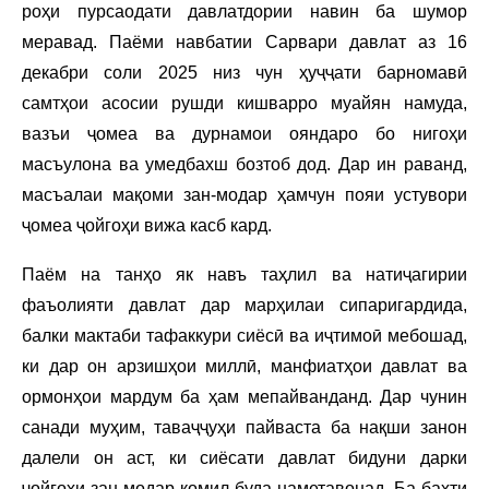
роҳи пурсаодати давлатдории навин ба шумор
меравад. Паёми навбатии Сарвари давлат аз 16
декабри соли 2025 низ чун ҳуҷҷати барномавӣ
самтҳои асосии рушди кишварро муайян намуда,
вазъи ҷомеа ва дурнамои ояндаро бо нигоҳи
масъулона ва умедбахш бозтоб дод. Дар ин раванд,
масъалаи мақоми зан-модар ҳамчун пояи устувори
ҷомеа ҷойгоҳи вижа касб кард.
Паём на танҳо як навъ таҳлил ва натиҷагирии
фаъолияти давлат дар марҳилаи сипаригардида,
балки мактаби тафаккури сиёсӣ ва иҷтимоӣ мебошад,
ки дар он арзишҳои миллӣ, манфиатҳои давлат ва
ормонҳои мардум ба ҳам мепайванданд. Дар чунин
санади муҳим, таваҷҷуҳи пайваста ба нақши занон
далели он аст, ки сиёсати давлат бидуни дарки
ҷойгоҳи зан-модар комил буда наметавонад. Ба бахти