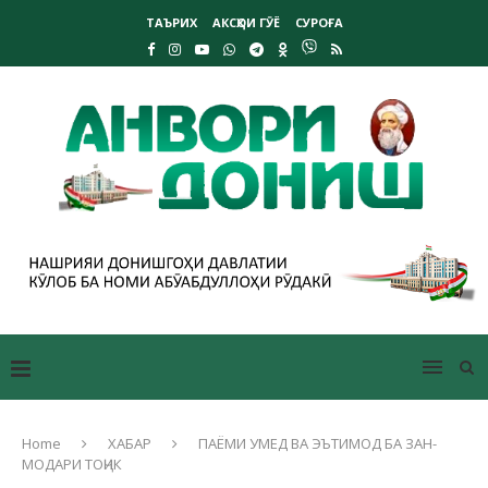
ТАЪРИХ
АКСҲОИ ГӮЁ
СУРОҒА
Home
ХАБАР
ПАЁМИ УМЕД ВА ЭЪТИМОД БА ЗАН-
МОДАРИ ТОҶИК