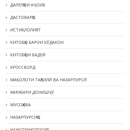
ДАЛЕЛҲОИ АҶОИБ
ДАСТОВАРҲО
ИСТИҚЛОЛИЯТ
КИТОБҲО БАРОИ КӮДАКОН
КИТОБҲОИ БАДЕӢ
КРОССВОРД
МАҚОЛОТИ ТАҲЛИЛӢ ВА НАЗАРПУРСӢ
МИНБАРИ ДОНИШҶӮ
МУСОҲИБА
НАЗАРПУРСИҲО
НАНОТЕХНОЛОГИЯ