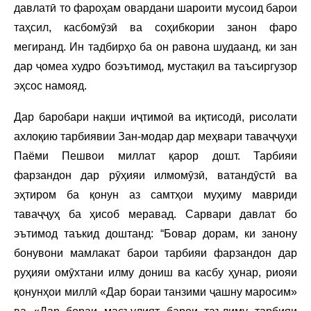
давлатӣ то фароҳам овардани шароити мусоид барои
таҳсил, касбомӯзӣ ва соҳибкории занон фаро
мегиранд. Ин тадбирҳо ба он равона шудаанд, ки зан
дар ҷомеа худро боэътимод, мустақил ва таъсиргузор
эҳсос намояд.
Дар баробари нақши иҷтимоӣ ва иқтисодӣ, рисолати
ахлоқию тарбиявии Зан-модар дар меҳвари таваҷҷуҳи
Паёми Пешвои миллат қарор дошт. Тарбияи
фарзандон дар рӯҳияи илмомӯзӣ, ватандӯстӣ ва
эҳтиром ба қонун аз самтҳои муҳиму мавриди
таваҷҷуҳ ба ҳисоб меравад. Сарвари давлат бо
эътимод таъкид доштанд: “Бовар дорам, ки занону
бонувони мамлакат барои тарбияи фарзандон дар
руҳияи омӯхтани илму дониш ва касбу ҳунар, риояи
қонунҳои миллӣ «Дар бораи танзими ҷашну маросим»