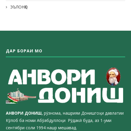
ЭЪЛОНҲО
ДАР БОРАИ МО
АНВОРИ ДОН
ИШ,
рӯзнома, нашрияи Донишгоҳи давлатии
Кӯлоб ба номи Абӯабдуллоҳи Рӯдакӣ буда, аз 1-уми
сентябри соли 1994 нашр мешавад.