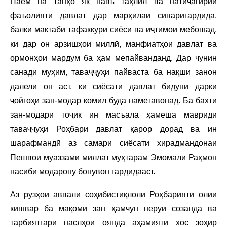
Паём на танҳо як навъ таҳлил ва натиҷагирии
фаъолияти давлат дар марҳилаи сипаригардида,
балки мактаби тафаккури сиёсӣ ва иҷтимоӣ мебошад,
ки дар он арзишҳои миллӣ, манфиатҳои давлат ва
ормонҳои мардум ба ҳам мепайванданд. Дар чунин
санади муҳим, таваҷҷуҳи пайваста ба нақши занон
далели он аст, ки сиёсати давлат бидуни дарки
ҷойгоҳи зан-модар комил буда наметавонад. Ба бахти
зан-модари тоҷик ин масъала ҳамеша мавриди
таваҷҷуҳи Роҳбари давлат қарор дорад ва ин
шарафмандӣ аз самари сиёсати хирадмандонаи
Пешвои муаззами миллат муҳтарам Эмомалӣ Раҳмон
насиби модарону бонувон гардидааст.
Аз рӯзҳои аввали соҳибистиқлолӣ Роҳбарияти олии
кишвар ба мақоми зан ҳамчун неруи созанда ва
тарбиятгари наслҳои оянда аҳамияти хос зоҳир