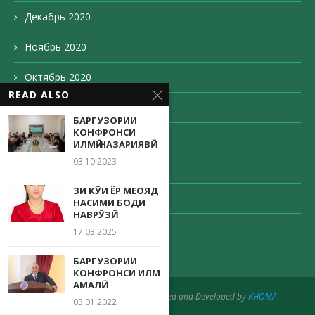
Декабрь 2020
Ноябрь 2020
Октябрь 2020
READ ALSO
Сентябрь 2020
БАРГУЗОРИИ
КОНФРОНСИ
Август 2020
ИЛМӢ-НАЗАРИЯВӢ
03.10.2023
Май 2020
ЗИ КӮИ ЁР МЕОЯД
Апрель 2020
НАСИМИ БОДИ
НАВРӮЗӢ
Декабрь 203
17.03.2025
БАРГУЗОРИИ
КОНФРОНСИ ИЛМӢ
АМАЛӢ
@2020 - All Right Reserved. Designed and Developed by
KHOMA
03.01.2022