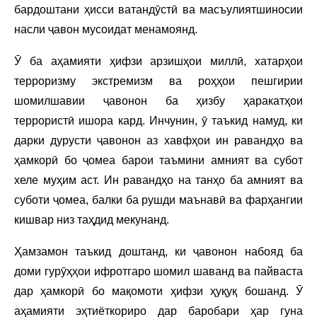
бардоштани ҳисси ватандӯстӣ ва масъулиятшиносии
насли ҷавон мусоидат менамоянд.
Ӯ ба аҳамияти ҳифзи арзишҳои миллӣ, хатарҳои
терроризму экстремизм ва роҳҳои пешгирии
шомилшавии ҷавонон ба ҳизбу ҳаракатҳои
террористӣ ишора кард. Инчунин, ӯ таъкид намуд, ки
дарки дурусти ҷавонон аз хавфҳои ин равандҳо ва
ҳамкорӣ бо ҷомеа барои таъмини амният ва субот
хеле муҳим аст. Ин равандҳо на танҳо ба амният ва
суботи ҷомеа, балки ба рушди маънавӣ ва фарҳангии
кишвар низ таҳдид мекунанд.
Ҳамзамон таъкид доштанд, ки ҷавонон набояд ба
доми гурӯҳҳои ифротгаро шомил шаванд ва пайваста
дар ҳамкорӣ бо мақомоти ҳифзи ҳуқуқ бошанд. Ӯ
аҳамияти эҳтиёткориро дар баробари ҳар гуна