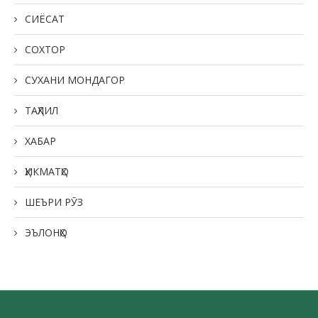
СИЁСАТ
СОХТОР
СУХАНИ МОНДАГОР
ТАҲЛИЛ
ХАБАР
ҲИКМАТҲО
ШЕЪРИ РӮЗ
ЭЪЛОНҲО