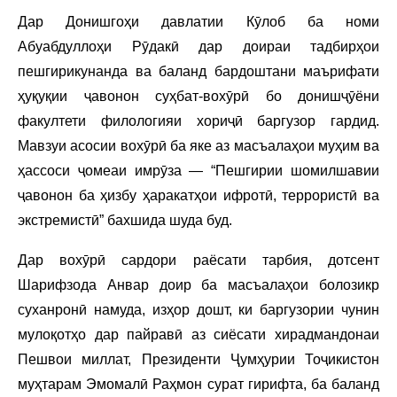
Дар Донишгоҳи давлатии Кӯлоб ба номи
Абуабдуллоҳи Рӯдакӣ дар доираи тадбирҳои
пешгирикунанда ва баланд бардоштани маърифати
ҳуқуқии ҷавонон суҳбат-вохӯрӣ бо донишҷӯёни
факултети филологияи хориҷӣ баргузор гардид.
Мавзуи асосии вохӯрӣ ба яке аз масъалаҳои муҳим ва
ҳассоси ҷомеаи имрӯза — “Пешгирии шомилшавии
ҷавонон ба ҳизбу ҳаракатҳои ифротӣ, террористӣ ва
экстремистӣ” бахшида шуда буд.
Дар вохӯрӣ сардори раёсати тарбия, дотсент
Шарифзода Анвар доир ба масъалаҳои болозикр
суханронӣ намуда, изҳор дошт, ки баргузории чунин
мулоқотҳо дар пайравӣ аз сиёсати хирадмандонаи
Пешвои миллат, Президенти Ҷумҳурии Тоҷикистон
муҳтарам Эмомалӣ Раҳмон сурат гирифта, ба баланд