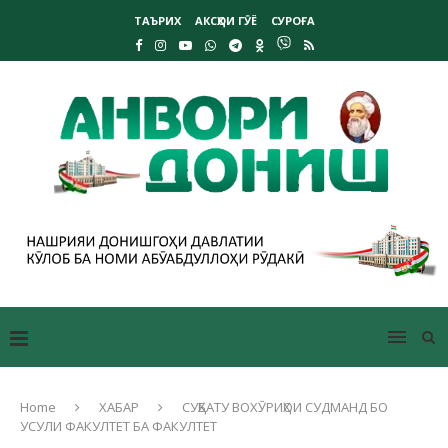
ТАЪРИХ
АКСҲОИ ГӮЁ
СУРОҒА
Home
ХАБАР
СУҲБАТУ ВОХӮРИҲОИ СУДМАНД БО
УСУЛИ ФАКУЛТЕТ БА ФАКУЛТЕТ