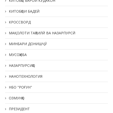
КИТОБҲО БАРОИ КӮДАКОН
КИТОБҲОИ БАДЕӢ
КРОССВОРД
МАҚОЛОТИ ТАҲЛИЛӢ ВА НАЗАРПУРСӢ
МИНБАРИ ДОНИШҶӮ
МУСОҲИБА
НАЗАРПУРСИҲО
НАНОТЕХНОЛОГИЯ
НБО "РОҒУН"
ОЗМУНҲО
ПРЕЗИДЕНТ