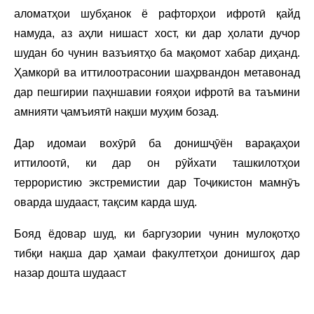
аломатҳои шубҳанок ё рафторҳои ифротӣ қайд
намуда, аз аҳли нишаст хост, ки дар ҳолати дучор
шудан бо чунин вазъиятҳо ба мақомот хабар диҳанд.
Ҳамкорӣ ва иттилоотрасонии шаҳрвандон метавонад
дар пешгирии паҳншавии ғояҳои ифротӣ ва таъмини
амнияти ҷамъиятӣ нақши муҳим бозад.
Дар идомаи вохӯрӣ ба донишҷӯён варақаҳои
иттилоотӣ, ки дар он рӯйхати ташкилотҳои
террористию экстремистии дар Тоҷикистон мамнӯъ
оварда шудааст, тақсим карда шуд.
Бояд ёдовар шуд, ки баргузории чунин мулоқотҳо
тибқи нақша дар ҳамаи факултетҳои донишгоҳ дар
назар дошта шудааст