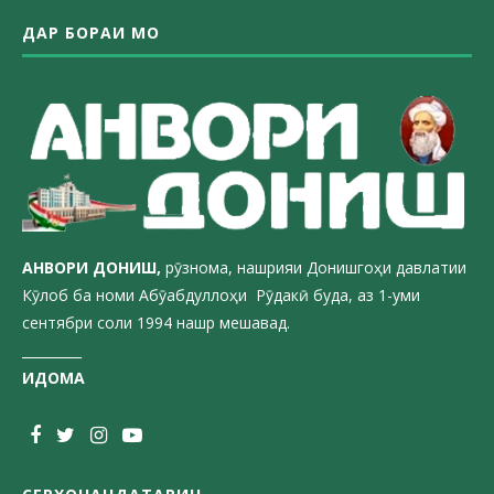
ДАР БОРАИ МО
АНВОРИ ДОН
ИШ,
рӯзнома, нашрияи Донишгоҳи давлатии
Кӯлоб ба номи Абӯабдуллоҳи Рӯдакӣ буда, аз 1-уми
сентябри соли 1994 нашр мешавад.
_________
ИДОМА