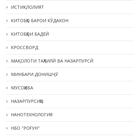
ИСТИҚЛОЛИЯТ
КИТОБҲО БАРОИ КӮДАКОН
КИТОБҲОИ БАДЕӢ
КРОССВОРД
МАҚОЛОТИ ТАҲЛИЛӢ ВА НАЗАРПУРСӢ
МИНБАРИ ДОНИШҶӮ
МУСОҲИБА
НАЗАРПУРСИҲО
НАНОТЕХНОЛОГИЯ
НБО "РОҒУН"