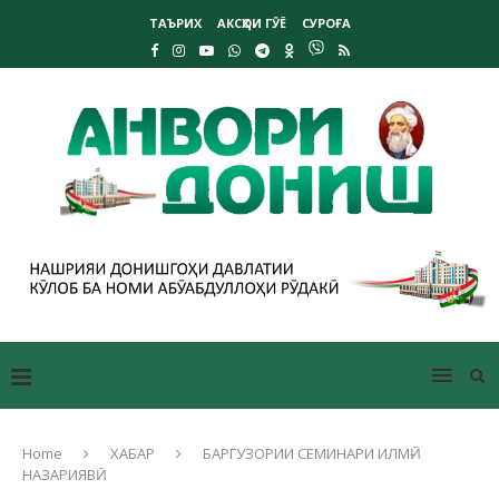
ТАЪРИХ
АКСҲОИ ГӮЁ
СУРОҒА
Home
ХАБАР
БАРГУЗОРИИ СЕМИНАРИ ИЛМӢ-
НАЗАРИЯВӢ