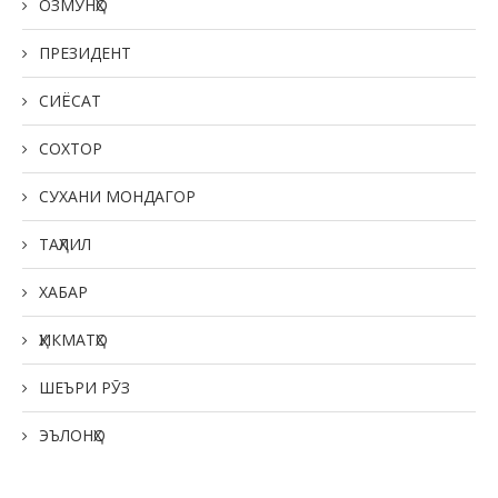
ОЗМУНҲО
ПРЕЗИДЕНТ
СИЁСАТ
СОХТОР
СУХАНИ МОНДАГОР
ТАҲЛИЛ
ХАБАР
ҲИКМАТҲО
ШЕЪРИ РӮЗ
ЭЪЛОНҲО