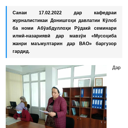
Санаи 17.02.2022 дар кафедраи
журналистикаи Донишгоҳи давлатии Кӯлоб
ба номи Абӯабдуллоҳи Рӯдакӣ семинари
илмӣ-назариявӣ дар мавзӯи «Мусоҳиба
жанри маъмултарин дар ВАО» баргузор
гардид.
Дар