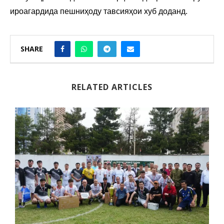
ироагардида пешниҳоду тавсияҳои хуб доданд.
SHARE
RELATED ARTICLES