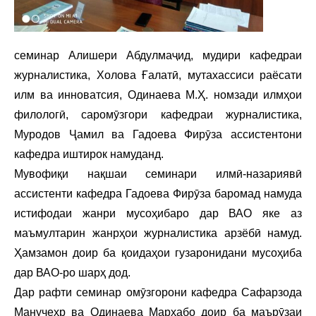
семинар Алишери Абдулмаҷид, мудири кафедраи
журналистика, Холова Ғалатӣ, мутахассиси раёсати
илм ва инноватсия, Одинаева М.Ҳ. номзади илмҳои
филологӣ, саромӯзгори кафедраи журналистика,
Муродов Ҷамил ва Гадоева Фирӯза ассистентони
кафедра иштирок намуданд.
Мувофиқи нақшаи семинари илмӣ-назариявӣ
ассистенти кафедра Гадоева Фирӯза баромад намуда
истифодаи жанри мусоҳибаро дар ВАО яке аз
маъмултарин жанрҳои журналистика арзёбӣ намуд.
Ҳамзамон доир ба қоидаҳои гузаронидани мусоҳиба
дар ВАО-ро шарҳ дод.
Дар рафти семинар омӯзгорони кафедра Сафарзода
Манучеҳр ва Одинаева Марҳабо доир ба маърӯзаи