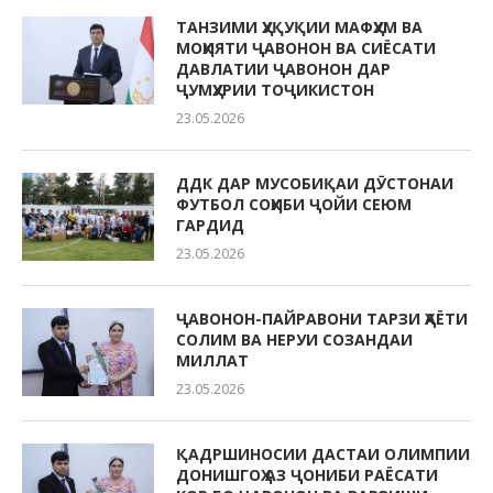
ТАНЗИМИ ҲУҚУҚИИ МАФҲУМ ВА
МОҲИЯТИ ҶАВОНОН ВА СИЁСАТИ
ДАВЛАТИИ ҶАВОНОН ДАР
ҶУМҲУРИИ ТОҶИКИСТОН
23.05.2026
ДДК ДАР МУСОБИҚАИ ДӮСТОНАИ
ФУТБОЛ СОҲИБИ ҶОЙИ СЕЮМ
ГАРДИД
23.05.2026
ҶАВОНОН-ПАЙРАВОНИ ТАРЗИ ҲАЁТИ
СОЛИМ ВА НЕРУИ СОЗАНДАИ
МИЛЛАТ
23.05.2026
ҚАДРШИНОСИИ ДАСТАИ ОЛИМПИИ
ДОНИШГОҲ АЗ ҶОНИБИ РАЁСАТИ