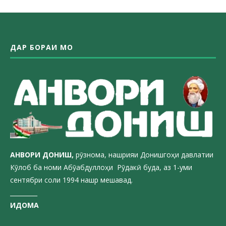
ДАР БОРАИ МО
АНВОРИ ДОН
ИШ,
рӯзнома, нашрияи Донишгоҳи давлатии
Кӯлоб ба номи Абӯабдуллоҳи Рӯдакӣ буда, аз 1-уми
сентябри соли 1994 нашр мешавад.
_________
ИДОМА