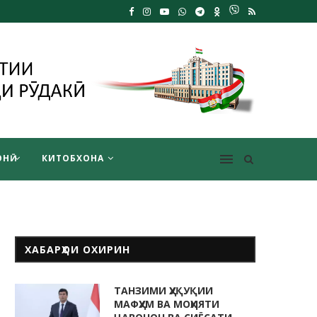
НӢ
КИТОБХОНА
ХАБАРҲОИ ОХИРИН
ТАНЗИМИ ҲУҚУҚИИ
МАФҲУМ ВА МОҲИЯТИ