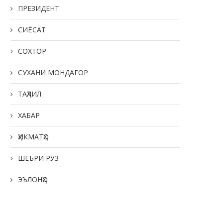
ПРЕЗИДЕНТ
СИЁСАТ
СОХТОР
СУХАНИ МОНДАГОР
ТАҲЛИЛ
ХАБАР
ҲИКМАТҲО
ШЕЪРИ РӮЗ
ЭЪЛОНҲО