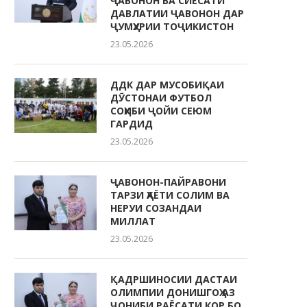
ҶАВОНОН ВА СИЁСАТИ
ДАВЛАТИИ ҶАВОНОН ДАР
ҶУМҲУРИИ ТОҶИКИСТОН
23.05.2026
ДДК ДАР МУСОБИҚАИ
ДӮСТОНАИ ФУТБОЛ
СОҲИБИ ҶОЙИ СЕЮМ
ГАРДИД
23.05.2026
ҶАВОНОН-ПАЙРАВОНИ
ТАРЗИ ҲАЁТИ СОЛИМ ВА
НЕРУИ СОЗАНДАИ
МИЛЛАТ
23.05.2026
ҚАДРШИНОСИИ ДАСТАИ
ОЛИМПИИ ДОНИШГОҲ АЗ
ҶОНИБИ РАЁСАТИ КОР БО