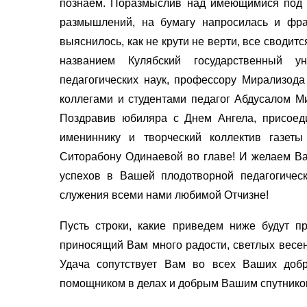
познаем. Поразмыслив над имеющимися под р
размышлений, на бумагу напросилась и фр
выяснилось, как не крути не верти, все сводит
названием Кулябский государственный у
педагогических наук, профессору Мирализод
коллегами и студентами педагог Абдусалом Ми
Поздравив юбиляра с Днем Ангела, присое
имениннику и творческий коллектив газеты
Ситорабону Одинаевой во главе! И желаем Ва
успехов в Вашей плодотворной педагогическ
служения всеми нами любимой Отчизне!
Пусть строки, какие приведем ниже будут п
приносящий Вам много радости, светлых весен
Удача сопутствует Вам во всех Ваших доб
помощником в делах и добрым Вашим спутнико