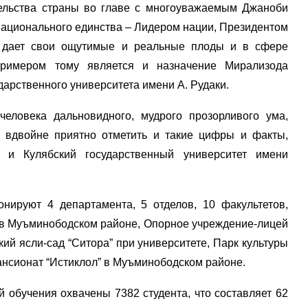
ельства страны во главе с многоуважаемым Джаноби
 национального единства – Лидером нации, Президентом
 дает свои ощутимые и реальные плоды и в сфере
примером тому является и назначение Мирализода
арственного университета имени А. Рудаки.
еловека дальновидного, мудрого прозорливого ума,
м вдвойне приятно отметить и такие цифры и факты,
 и Кулябский государственный университет имени
ируют 4 департамента, 5 отделов, 10 факультетов,
 в Муъминободском районе, Опорное учреждение-лицей
кий ясли-сад “Ситора” при университете, Парк культуры
пансионат “Истиклол” в Муъминободском районе.
й обучения охвачены 7382 студента, что составляет 62