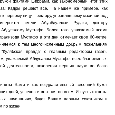
укой фактами цифрами, как закономерный итог этих
аза: Кадры решают все. На нашем же примере, как
ся к первому лицу – ректору, управлявшему махиной под
ниверситет имени Абуабдуллохи Рудаки, доктору
а Абдусалому Мустафо. Более того, уважаемый всеми
рализода Мустафо в эти дни отмечает свое 60-летие.
диняемся к тем многочисленным добрым пожеланиям
 “Кулябская правда” с главным редактором газеты
м, уважаемый Абдусалом Мустафо, всех благ земных,
ой деятельности, покорения вершин науки во благо
риняты Вами и как поздравительный весенний букет,
них дней, успехов и везения во всем! И пусть госпожа
рых начинаниях, будет Вашим верным союзником и
м по жизни!