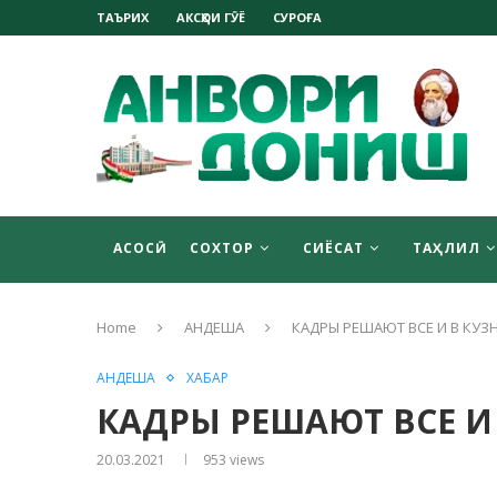
ТАЪРИХ
АКСҲОИ ГӮЁ
СУРОҒА
АСОСӢ
СОХТОР
СИЁСАТ
ТАҲЛИЛ
Home
АНДЕША
КАДРЫ РЕШАЮТ ВСЕ И В КУЗ
АНДЕША
ХАБАР
КАДРЫ РЕШАЮТ ВСЕ И
20.03.2021
953
views