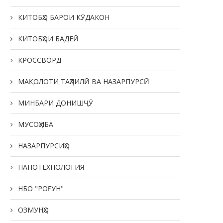
КИТОБҲО БАРОИ КӮДАКОН
КИТОБҲОИ БАДЕӢ
КРОССВОРД
МАҚОЛОТИ ТАҲЛИЛӢ ВА НАЗАРПУРСӢ
МИНБАРИ ДОНИШҶӮ
МУСОҲИБА
НАЗАРПУРСИҲО
НАНОТЕХНОЛОГИЯ
НБО "РОҒУН"
ОЗМУНҲО