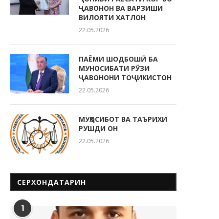
ҶАВОНОН ВА ВАРЗИШИ
ВИЛОЯТИ ХАТЛОН
22.05.2026
ПАЁМИ ШОДБОШӢ БА
МУНОСИБАТИ РӮЗИ
ҶАВОНОНИ ТОҶИКИСТОН
22.05.2026
МУҲОСИБОТ ВА ТАЪРИХИ
РУШДИ ОН
22.05.2026
СЕРХОНДАТАРИН
1