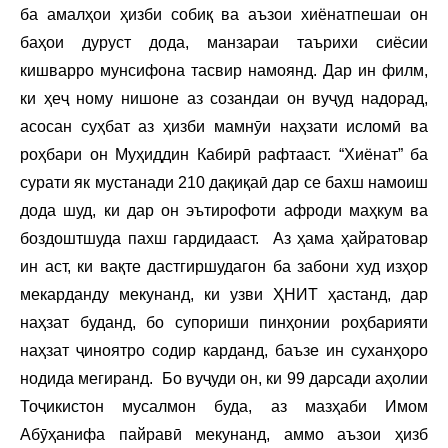
ба амалҳои ҳизби собиқ ва аъзои хиёнатпешаи он
баҳои дуруст дода, манзараи таърихи сиёсии
кишварро мунсифона тасвир намоянд. Дар ин филм,
ки ҳеҷ ному нишоне аз созандаи он вуҷуд надорад,
асосан суҳбат аз ҳизби мамнӯи наҳзати исломӣ ва
роҳбари он Муҳиддин Кабирӣ рафтааст. “Хиёнат” ба
сурати як мустанади 210 дақиқаӣ дар се бахш намоиш
дода шуд, ки дар он эътирофоти афроди маҳкум ва
боздоштшуда пахш гардидааст. Аз ҳама ҳайратовар
ин аст, ки вақте дастгиршудагон ба забони худ изҳор
мекарданду мекунанд, ки узви ҲНИТ ҳастанд, дар
наҳзат буданд, бо супориши пинҳонии роҳбарияти
наҳзат ҷиноятро содир карданд, баъзе ин суханҳоро
нодида мегиранд. Бо вуҷуди он, ки 99 дарсади аҳолии
Тоҷикистон мусалмон буда, аз мазҳаби Имом
Абӯҳанифа пайравӣ мекунанд, аммо аъзои ҳизб