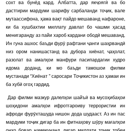
сохт ва бунёд кард. Албатта, дар якҷоягӣ ва бо
дастгирии мардуми шарифу сарбаланди тоҷик, вале
мутаассифона, ҳама вақт пайдо мешаванд нафароне,
ки ба хушбахтии миллату давлат бо чашми ҳасад
менигаранду аз пайи хароб кардани ободӣ мешаванд.
Ин гуна ашхос баъди фурӯ рафтани ҷанги шаҳрвандӣ
низ ором нанишастанд ва дубора хиёнат, ҷаҳолат,
разолат ва амалҳои манфури пасипардагии худро
идома доданд, ки мо баъди тамошои филми
мустанади “Хиёнат ” саросари Тоҷикистон аз ҳамаи ин
ба хубӣ огоҳ гардид.
Дар филми мазкур далелҳои шайъӣ ва мусоҳибаҳои
шоҳидони амалҳои ифротгароиву террористии ин
афроди фурӯхташуда нишон дода шудааст. Аз ин пас
мардуми тоҷик дигар ба ин фитнаҳову шӯру мағалҳои
онҳо бовар намекунанд, дигар миллати тоҷик тобеи