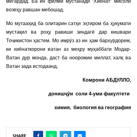
мегардад. Ба ин филми мустанади “Хиёнат” мисоли
возеҳу равшан мебошад.
Мо мутааҳид ба олитарин сатҳи эҳтиром ба ҳукумати
мустақил ва роҳу равиши зиндагӣ дар кишвари
Тоҷикистон ҳастем. Мо имрӯз аз ин ҳам бархурдорем,
ки хиёнаткорони ватан аз меҳру муҳаббати Модар-
Ватан дур монда, даст ба нооромии миллат, халқ ва
Ватан зада истодаанд.
Комрони АБДУЛЛО,
донишҷӯи соли 4-уми факултети
химия, биология ва география
SHARE