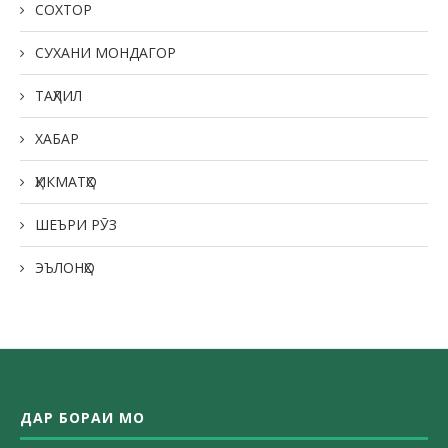
СОХТОР
СУХАНИ МОНДАГОР
ТАҲЛИЛ
ХАБАР
ҲИКМАТҲО
ШЕЪРИ РӮЗ
ЭЪЛОНҲО
ДАР БОРАИ МО