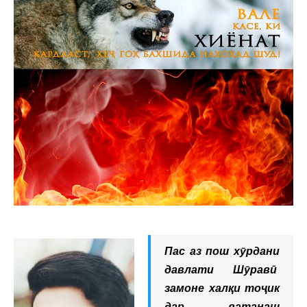
Пас аз пош хӯрдани
давлати Шӯравӣ
замоне халқи тоҷик
дар ватанаш