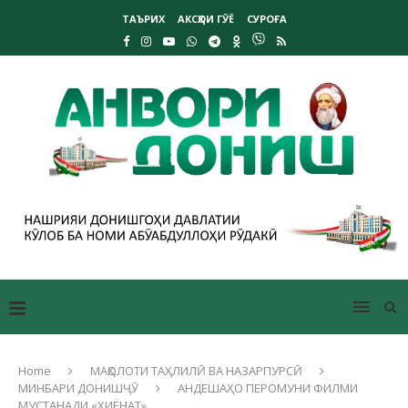
ТАЪРИХ
АКСҲОИ ГӮЁ
СУРОҒА
Home
МАҚОЛОТИ ТАҲЛИЛӢ ВА НАЗАРПУРСӢ
МИНБАРИ ДОНИШҶӮ
АНДЕШАҲО ПЕРОМУНИ ФИЛМИ
МУСТАНАДИ «ХИЁНАТ»