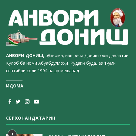
АНВОРИ ДОН
ИШ,
рӯзнома, нашрияи Донишгоҳи давлатии
Кӯлоб ба номи Абӯабдуллоҳи Рӯдакӣ буда, аз 1-уми
сентябри соли 1994 нашр мешавад.
_________
ИДОМА
СЕРХОНАНДАТАРИН
1