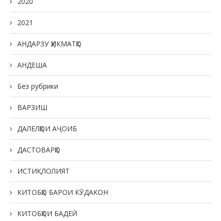
2020
2021
АНДАРЗУ ҲИКМАТҲО
АНДЕША
Без рубрики
ВАРЗИШ
ДАЛЕЛҲОИ АҶОИБ
ДАСТОВАРҲО
ИСТИҚЛОЛИЯТ
КИТОБҲО БАРОИ КӮДАКОН
КИТОБҲОИ БАДЕӢ