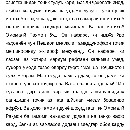
азияткашидаи тоҷик тулӯъ кард. Баъди ҷаҳолати зиёд,
оқибат мардуми тоҷик як қадами дуруст гузошту як
интихоби саҳеҳ кард, ки то ҳол аз самараи ин интихоб
меваи ширини озодиро мечашад. Ва ин интихоб
Эмомалӣ Раҳмон буд! Он нафаре, ки имрӯз ӯро
ҷаҳониён чун Пешвои миллати тамаддунофари тоҷик
мешиносанду эътироф мекунанд. Он нафаре, ки
лаҳзаи аз хотири мардум рафтани калимаи умед,
дубора умеди тозае оварду гуфт: “Ман ба Тоҷикистон
сулҳ меорам! Ман осуда намегардам, то он даме, ки
охирон гурезаи тоҷикро ба Ватан барнагардонам! ” Ин
суханон дар дили ҳар як фарди азияткашидаву
ранҷдидаи тоҷик аз нав шӯълаи умеду бовариро
афрӯхт. Ва ҳоло тамоми дунё шоҳид гашт, ки Эмомалӣ
Раҳмон ба тамоми ваъдаҳои додааш на танҳо вафо
кард, балки аз ваъдаҳои додааш зиёдтар обод карду