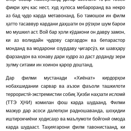
фикри ҳеҷ кас нест, худ хулоса мебароранд ва некро
аз бад ҷудо карда метавонанд. Бо тамошои ин филм
ҳатто тасаввур кардани даҳшати он рӯзҳои шум барои
мо мушкил аст. Вой бар ҳоли кӯдакони он давру замон,
ки аз волидайн ҷудову саргардон ва бепарастор
монданд ва модарони озурдаву ҷигарсӯз, ки шавҳару
фарзандон ва хонаву дари худро аз даст доданду зери
зулму ситами ин хоинон қарор доштанд.
Дар филми мустанади «Хиёнат» кирдорҳои
нобахшидании сарвар ва аъзои фаъоли ташкилоти
террористӣ-экстремистии собиқ Ҳизби наҳзати исломӣ
(ТТЭ ҲНИ) комилан фош карда шудаанд. Филми
мазкур дар асоси далелҳои радношаванда, шоҳидии
иштирокчиёни ҳодисаҳо ва маълумоти бойгонӣ омода
карда шудааст. Таҳиягарони филм тавонистаанд, ки