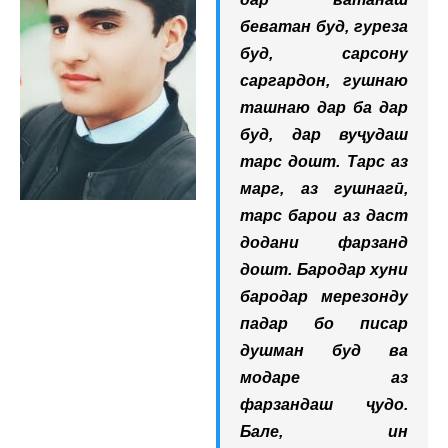
беватан буд, гуреза
буд, сарсону
саргардон, гушнаю
ташнаю дар ба дар
буд, дар вуҷудаш
тарс дошт. Тарс аз
марг, аз гушнагӣ,
тарс барои аз даст
додани фарзанд
дошт. Бародар хуни
бародар мерезонду
падар бо писар
душман буд ва
модаре аз
фарзандаш ҷудо.
Бале, ин