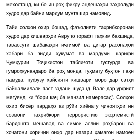
мехостанд, ки бо ин роҳ фикру андешаҳои заҳролуди
худро дар байни мардум мунташир намоянд.
Тайи солҳои охир бошад, фаъолияти тахрибкоронаи
худро дар кишварҳои Аврупо торафт таҳким бахшида,
тавассути шабакаҳои иҷтимоӣ ва дигар расонаҳои
хабарӣ ба зидди ҳукумат ва мардуми шарифи
Ҷумҳурии Тоҷикистон таблиғоти густурда ва
гумроҳкунандаро ба роҳ монда, туҳмату буҳтон паҳн
намуда, нуфузу ҳайсияти кишвари моро дар сатҳи
байналмилалӣ паст заданӣ шуданд. Вале дар урфият
мегӯянд, ки “бори каҷ ба манзил намерасад”. Солҳои
охир бисёр пардаҳо аз рӯйи хиёнату ҷиноятҳои ин
созмони тахрибкори террористию эксртемистӣ
бардошта мешавад ва симои аслии роҳбарон ва
хоҷагони хориҷии онҳо дар назари ҳамагон намоён