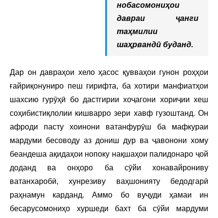
нобасомониҳои
давраи ҷанги
таҳмилии
шаҳрвандӣ буданд.
Дар он давраҳои хело ҳасос қувваҳои гунон роҳҳои
ғайриқонуниро пеш гирифта, ба хотири манфиатҳои
шахсию гурӯҳӣ бо дастгирии хоҷагони хориҷии хеш
соҳибистиқлолии кишварро зери хавф гузоштанд. Он
афроди пасту хоинони ватанфурӯш ба мафкураи
мардуми бесоводу аз дониш дур ва ҷавонони хому
беандеша ақидаҳои нопоку нақшаҳои палидонаро ҷой
доданд ва онҳоро ба сӯйи хонавайрониву
ватанхаробӣ, хунрезиву ваҳшонияту бедодгарӣ
раҳнамун карданд. Аммо бо вуҷуди ҳамаи ин
бесарусомониҳо хуршеди бахт ба сӯйи мардуми