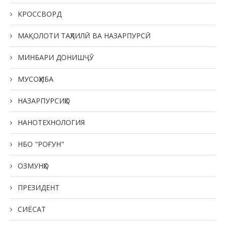
КРОССВОРД
МАҚОЛОТИ ТАҲЛИЛӢ ВА НАЗАРПУРСӢ
МИНБАРИ ДОНИШҶӮ
МУСОҲИБА
НАЗАРПУРСИҲО
НАНОТЕХНОЛОГИЯ
НБО "РОҒУН"
ОЗМУНҲО
ПРЕЗИДЕНТ
СИЁСАТ