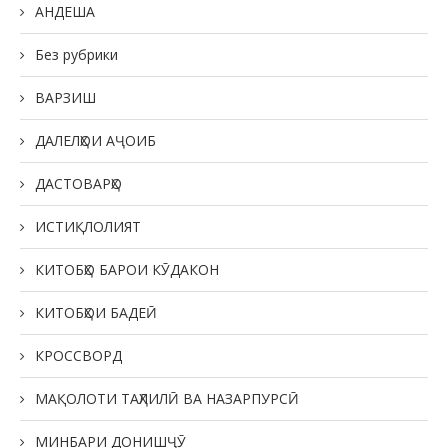
АНДЕША
Без рубрики
ВАРЗИШ
ДАЛЕЛҲОИ АҶОИБ
ДАСТОВАРҲО
ИСТИҚЛОЛИЯТ
КИТОБҲО БАРОИ КӮДАКОН
КИТОБҲОИ БАДЕӢ
КРОССВОРД
МАҚОЛОТИ ТАҲЛИЛӢ ВА НАЗАРПУРСӢ
МИНБАРИ ДОНИШҶӮ