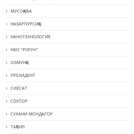
МУСОҲИБА
НАЗАРПУРСИҲО
НАНОТЕХНОЛОГИЯ
НБО "РОҒУН"
ОЗМУНҲО
ПРЕЗИДЕНТ
СИЁСАТ
СОХТОР
СУХАНИ МОНДАГОР
ТАҲЛИЛ