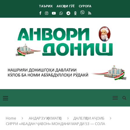
ТАЪРИХ
АКСҲОИ ГӮЁ
СУРОҒА
Home
АНДАРЗУ ҲИКМАТҲО
ДАЛЕЛҲОИ АҶОИБ
СИРРИ «АБАДАН ҶАВОН» МОНДАНИ МАРДИ 53 — СОЛА