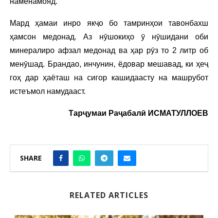
наменамояд.
Мард ҳамаи инро якҷо бо тамринҳои тавонбахш
ҳамсон медонад. Аз нӯшокиҳо ӯ нӯшидани оби
минералиро афзал медонад ва ҳар рӯз то 2 литр об
менӯшад. Брандао, инчунин, ёдовар мешавад, ки ҳеҷ
гоҳ дар ҳаёташ на сигор кашидаасту на машрубот
истеъмол намудааст.
Тарҷумаи Раҷабалӣ ИСМАТУЛЛОЕВ
SHARE
RELATED ARTICLES