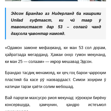
Эдсон Брандао аз Нидерланд ба нашрияи
Unilad гуфтааст, ки чӣ тавр ӯ
тавонистааст дар 53 – солагӣ чанд
даҳсола ҷавонтар намояд.
«Одамон замоне мефаҳманд, ки ман 53 сол дорам,
ҳайратзада мегарданд. Ҳамаи онҳо гумон мекунанд,
ки ман 25 — солаам» — иқрор мешавад Эдсон.
Брандао тасдиқ менамояд, ки ҳеҷ гоҳ барои ҷарроҳии
пластикӣ ба касе рӯ наовардааст. Симои зоҳирии ӯ
натиҷаи тарзи ҳаёти солим мебошад.
Вай парҳези махсусро риоя мекунад: хӯрокҳои бирёну
консервшуда, ҳамчунин, қандро истеъмол