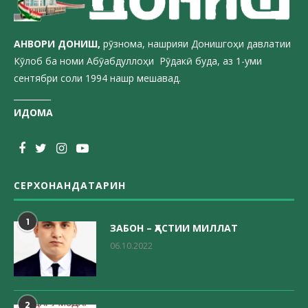
АНВОРИ ДОН
ИШ,
рӯзнома, нашрияи Донишгоҳи давлатии
Кӯлоб ба номи Абӯабдуллоҳи Рӯдакӣ буда, аз 1-уми
сентябри соли 1994 нашр мешавад.
_________
ИДОМА
СЕРХОНАНДАТАРИН
1
ЗАБОН – ҲАСТИИ МИЛЛАТ
06.10.2022
2