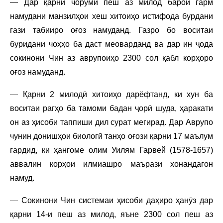
— Дар қарни чоруми пеш аз милод барои гарм
намудани манзилҳои хеш хитоиҳо истифода бурдани
гази табииро оғоз намуданд. Газро бо воситаи
буридани чоҳҳо ба даст меоварданд ва дар ин ҷода
сокинони Чин аз аврупоиҳо 2300 сол қабл корҳоро
оғоз намуданд.
— Қарни 2 милодӣ хитоиҳо дарёфтанд, ки хун ба
воситаи рагҳо ба тамоми бадан ҷорӣ шуда, ҳаракати
он аз ҳисоби таппиши дил сурат мегирад. Дар Аврупо
чунин донишҳои биологӣ танҳо оғози қарни 17 маълум
гардид, ки ҳангоме олим Уилям Гарвей (1578-1657)
аввалин корҳои илмиашро маърази хонандагон
намуд.
— Сокинони Чин системаи ҳисоби даҳиро ҳанӯз дар
қарни 14-и пеш аз милод, яъне 2300 сол пеш аз