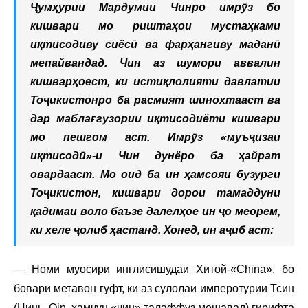
Ҷумҳурии Мардумии Чинро имрӯз бо
кишвари мо риштаҳои мустаҳками
иқтисодиву сиёсӣ ва фарҳангиву маданӣ
мепайвандад. Чин аз шумори аввалин
кишварҳоест, ки истиқлолияти давлатии
Тоҷикистонро ба расмият шинохтааст ва
дар маблағгузории иқтисодиёти кишвари
мо пешгом аст. Имрӯз «муъҷизаи
иқтисодӣ»-и Чин дунёро ба ҳайрат
овардааст. Мо оид ба ин ҳамсояи бузурги
Тоҷикистон, кишвари дорои тамаддуни
қадимаи воло баъзе далелҳое ин ҷо меорем,
ки хеле ҷолиб ҳастанд. Хонед, ин аҷиб аст:
— Номи муосири инглисишудаи Хитой-«China», бо
боварӣ метавон гуфт, ки аз сулолаи имперотурии Тсин
(Цинь, Qin, ҳамчун «чин» талаффуз мешавад) гирифта