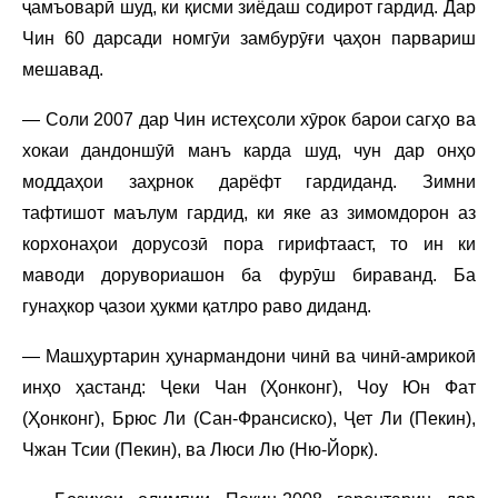
ҷамъоварӣ шуд, ки қисми зиёдаш содирот гардид. Дар
Чин 60 дарсади номгӯи замбурӯғи ҷаҳон парвариш
мешавад.
— Соли 2007 дар Чин истеҳсоли хӯрок барои сагҳо ва
хокаи дандоншӯӣ манъ карда шуд, чун дар онҳо
моддаҳои заҳрнок дарёфт гардиданд. Зимни
тафтишот маълум гардид, ки яке аз зимомдорон аз
корхонаҳои дорусозӣ пора гирифтааст, то ин ки
маводи дорувориашон ба фурӯш бираванд. Ба
гунаҳкор ҷазои ҳукми қатлро раво диданд.
— Машҳуртарин ҳунармандони чинӣ ва чинӣ-амрикоӣ
инҳо ҳастанд: Ҷеки Чан (Ҳонконг), Чоу Юн Фат
(Ҳонконг), Брюс Ли (Сан-Франсиско), Ҷет Ли (Пекин),
Чжан Тсии (Пекин), ва Люси Лю (Ню-Йорк).