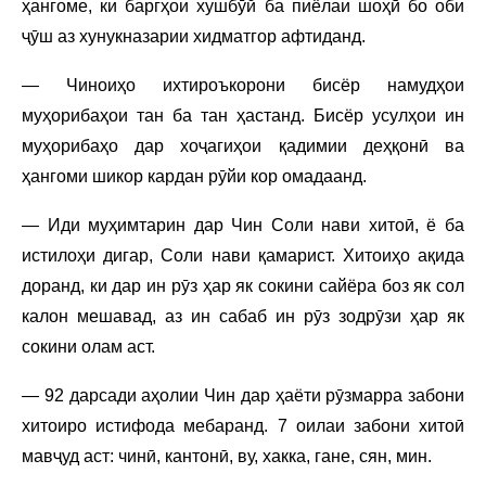
ҳангоме, ки баргҳои хушбӯй ба пиёлаи шоҳӣ бо оби
ҷӯш аз хунукназарии хидматгор афтиданд.
— Чиноиҳо ихтироъкорони бисёр намудҳои
муҳорибаҳои тан ба тан ҳастанд. Бисёр усулҳои ин
муҳорибаҳо дар хоҷагиҳои қадимии деҳқонӣ ва
ҳангоми шикор кардан рӯйи кор омадаанд.
— Иди муҳимтарин дар Чин Соли нави хитоӣ, ё ба
истилоҳи дигар, Соли нави қамарист. Хитоиҳо ақида
доранд, ки дар ин рӯз ҳар як сокини сайёра боз як сол
калон мешавад, аз ин сабаб ин рӯз зодрӯзи ҳар як
сокини олам аст.
— 92 дарсади аҳолии Чин дар ҳаёти рӯзмарра забони
хитоиро истифода мебаранд. 7 оилаи забони хитоӣ
мавҷуд аст: чинӣ, кантонӣ, ву, хакка, гане, сян, мин.