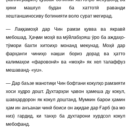
ҳини машғул будан ба хаттотӣ раванди
хештаншиносиву ботинияти воло сурат мегирад.
— Лаққамоҳӣ дар Чин рамзи қувва ва якравӣ
мебошад. Ҳаҷми моҳӣ ва мӯйлабҳояш ӯро ба аждаҳо-
тӯмори бахти хитоиҳо монанд мекунад. Моҳӣ дар
фарҳанги чиниҳо нақши бориз дорад ва ҳатто
калимаҳои «фаровонӣ» ва «моҳӣ» як хел талаффуз
мешаванд- «yu».
— Дар баъзе манотиқи Чин бофтани кокулҳо рамзияти
хоси худро дошт. Духтарҳои ҷавон ҳамеша ду кокул,
шавҳардорон як кокул доштанд. Мумкин барои ҳамин
ҳам ин анъанаи чинӣ боиси он ақидае дар Ғарб (ва мо
низ) гардид, ки танҳо ба духтарони хурдсол кокул
мебофанд.