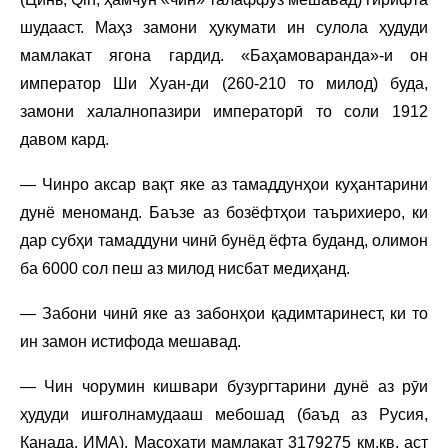
шудааст. Маҳз замони ҳукумати ин сулола ҳудуди
мамлакат ягона гардид. «Баҳамоваранда»-и он
император Ши Хуан-ди (260-210 то милод) буда,
замони халалнопазири императорӣ то соли 1912
давом кард.
— Чинро аксар вақт яке аз тамаддунҳои куҳантарини
дунё меноманд. Баъзе аз бозёфтҳои таърихиеро, ки
дар субҳи тамаддуни чинӣ бунёд ёфта буданд, олимон
ба 6000 сол пеш аз милод нисбат медиҳанд.
— Забони чинӣ яке аз забонҳои қадимтаринест, ки то
ин замон истифода мешавад.
— Чин чорумин кишвари бузургтарини дунё аз рӯи
ҳудуди ишғолнамудааш мебошад (баъд аз Русия,
Канада, ИМА). Масоҳати мамлакат 3179275 км.кв. аст