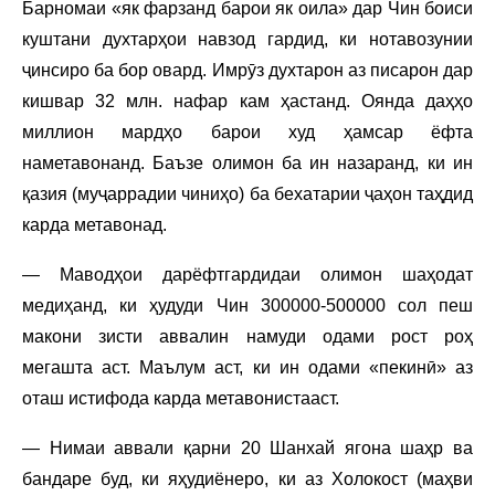
Барномаи «як фарзанд барои як оила» дар Чин боиси
куштани духтарҳои навзод гардид, ки нотавозунии
ҷинсиро ба бор овард. Имрӯз духтарон аз писарон дар
кишвар 32 млн. нафар кам ҳастанд. Оянда даҳҳо
миллион мардҳо барои худ ҳамсар ёфта
наметавонанд. Баъзе олимон ба ин назаранд, ки ин
қазия (муҷаррадии чиниҳо) ба бехатарии ҷаҳон таҳдид
карда метавонад.
— Маводҳои дарёфтгардидаи олимон шаҳодат
медиҳанд, ки ҳудуди Чин 300000-500000 сол пеш
макони зисти аввалин намуди одами рост роҳ
мегашта аст. Маълум аст, ки ин одами «пекинӣ» аз
оташ истифода карда метавонистааст.
— Нимаи аввали қарни 20 Шанхай ягона шаҳр ва
бандаре буд, ки яҳудиёнеро, ки аз Холокост (маҳви