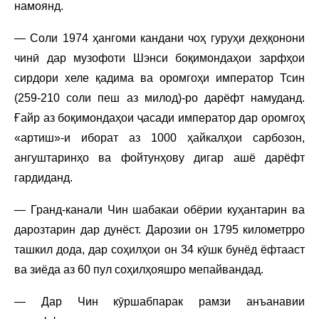
намоянд.
— Соли 1974 ҳангоми кандани чоҳ гуруҳи деҳқонони
чинӣ дар музофоти Шэнси боқимондаҳои зарфҳои
сирдори хеле қадима ва оромгоҳи император Тсин
(259-210 соли пеш аз милод)-ро дарёфт намуданд.
Ғайр аз боқимондаҳои ҷасади император дар оромгоҳ
«артиш»-и иборат аз 1000 ҳайкалҳои сарбозон,
ангуштаринҳо ва фойтунҳову дигар ашё дарёфт
гардиданд.
— Гранд-канали Чин шабакаи обёрии куҳантарин ва
дарозтарин дар дунёст. Дарозии он 1795 километрро
ташкил дода, дар соҳилҳои он 34 кӯшк бунёд ёфтааст
ва зиёда аз 60 пул соҳилҳояшро мепайвандад.
— Дар Чин кӯршабпарак рамзи анъанавии