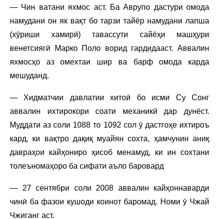
— Чин ватани яхмос аст. Ба Аврупо дастури омода
намудани он як вақт бо тарзи тайёр намудани лапша
(хӯриши хамирӣ) тавассути сайёҳи машҳури
венетсиягӣ Марко Поло ворид гардидааст. Аввалин
яхмосҳо аз омехтаи шир ва барф омода карда
мешуданд.
— Хидматчии давлатии хитоӣ бо исми Су Сонг
аввалин ихтирокори соати механикӣ дар дунёст.
Муддати аз соли 1088 то 1092 сол ӯ дастгоҳе ихтироъ
кард, ки вақтро дақиқ муайян сохта, ҳамчунин аниқ
давраҳои кайҳониро ҳисоб менамуд, ки ин сохтани
толеъномаҳоро ба сифати аъло баровард
— 27 сентябри соли 2008 аввалин кайҳоннаварди
чинӣ ба фазои кушоди коинот баромад. Номи ӯ Чжай
Чжиганг аст.