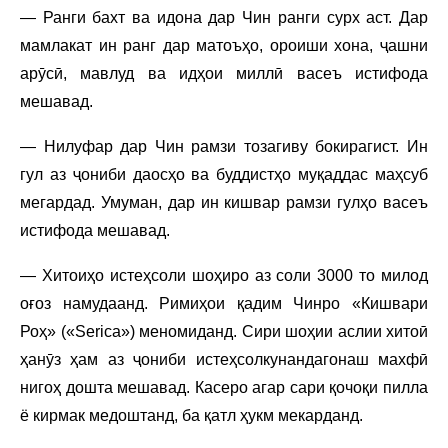
— Ранги бахт ва идона дар Чин ранги сурх аст. Дар
мамлакат ин ранг дар матоъҳо, ороиши хона, ҷашни
арӯсӣ, мавлуд ва идҳои миллӣ васеъ истифода
мешавад.
— Нилуфар дар Чин рамзи тозагиву бокирагист. Ин
гул аз ҷониби даосҳо ва буддистҳо муқаддас маҳсуб
мегардад. Умуман, дар ин кишвар рамзи гулҳо васеъ
истифода мешавад.
— Хитоиҳо истеҳсоли шоҳиро аз соли 3000 то милод
оғоз намудаанд. Римиҳои қадим Чинро «Кишвари
Роҳ» («Serica») меномиданд. Сири шоҳии аслии хитоӣ
ҳанӯз ҳам аз ҷониби истеҳсолкунандагонаш махфӣ
нигоҳ дошта мешавад. Касеро агар сари қочоқи пилла
ё кирмак медоштанд, ба қатл ҳукм мекарданд.