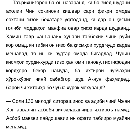
— Таърихнигорон ба он назаранд, ки бо зиёд шудани
аҳолии Чин сокинони кишвар сари фикри омода
сохтани ғизои бехатаре уфтоданд, ки дар он қисми
ғолиби моддаҳои манфиатовар ҳифз карда шудаанд.
Ҳамин тавр «анъанаи» ҳунари таббохии чинӣ рӯйи
кор омад, ки тибқи он ғизо ба қисмҳои хурд ҷудо карда
мешавад, то ин ки зудтар омода бигардад. Чунин
қисмҳои хурди-хурди ғизо ҳангоми тановул истифодаи
кордҳоро бекор намуда, ба ихтирои чӯбчаҳои
хӯрокхӯрии чинӣ сабабгор шуд. Акнун фаҳмидед,
барои чӣ хитоиҳо бо чӯбча хӯрок мехӯранд?
— Соли 130 милодӣ ситорашинос ва адиби чинӣ Чжан
Хэн аввалин асбоби зилзиласанҷиро ихтироъ намуд.
Асбоб мавзеи пайдошавии ин офати табииро муайян
менамуд.