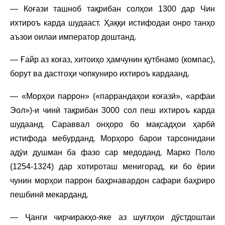
— Коғази ташноб тақрибан солҳои 1300 дар Чин
ихтироъ карда шудааст. Ҳаққи истифодаи онро танҳо
аъзои оилаи император доштанд.
— Ғайр аз коғаз, хитоиҳо ҳамчунин қутбнамо (компас),
борут ва дастгоҳи чопкуниро ихтироъ кардаанд.
— «Морҳои паррон» («паррандаҳои коғазӣ», «арфаи
Эол»)-и чинӣ тақрибан 3000 сол пеш ихтироъ карда
шудаанд. Сараввал онҳоро бо мақсадҳои ҳарбӣ
истифода мебурданд. Морҳоро барои тарсонидани
адӯи душман ба фазо сар медоданд. Марко Поло
(1254-1324) дар хотироташ менигорад, ки бо ёрии
чунин морҳои паррон баҳрнавардон сафари баҳриро
пешбинӣ мекарданд.
— Ҷанги чирчиракҳо-яке аз шуғлҳои дӯстдоштаи