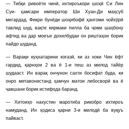
— Тибқи ривоёти чинӣ, ихтироъкори шоҳӣ Си Лин
Суи- ҳамсари император Ши Хуан-Ди маҳсуб
мегардад. Фикри бунёди шоҳибофӣ ҳангоми чойхӯрӣ
тавлид шуд, вақте кирмаки пилла ба ҷоми шаҳбону
афтид ва дар моеъи дохилбудаи он риштаҳои борик
пайдо шуданд.
— Варақи куҳнатарини коғазӣ, ки аз хоки Чин ёфт
гардид, қарнҳои 2 ва ё 1-и пеш аз милод тайёр
шудааст. Ин варақ ончунон сахти босифат буда, ки
онро метавонистанд ҳамчун матои либосворӣ ва ё
ҷавшани борик истифода баранд.
— Хитоиҳо нахустин маротиба рикобро ихтироъ
намуданд. Ин ҳодиса қарни 3-и милодӣ ба вуқуъ
пайваст.