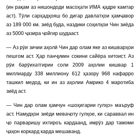
(ин рақам аз нишондоди масоҳати ИМА қадре камтар
аст). Тӯли сарҳадҳояш бо дигар давлатҳои ҳамҷавор
аз 189 000 км. зиёд буда, наздики соҳилҳои Чин зиёда
аз 5000 ҷазира ҷойгир шудааст.
— Аз рӯи зичии аҳолӣ Чин дар олам яке аз кишварҳои
пешгом аст. Ҳар панҷумин сокини сайёра хитоист. Аз
рӯи барӯихатгирии соли 2009 аҳолии кишвар 1
миллиарду 338 миллиону 612 ҳазору 968 нафарро
ташкил медод, ки ин аз аҳолии Амрико 4 маротиба
зиёд аст.
— Чин дар олам ҳамчун «шоҳигарии гулҳо» маъруф
аст. Намудҳои зиёди меваҷоту гулҳое, ки сараввал ин
ҷо парваришу ихтироъ кардаанд, имрӯз дар тамоми
ҷаҳон коркард карда мешаванд.