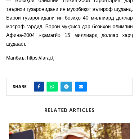
— Бозиҳои олимпии Пекин-2008 гаронтарин дар
таърихи гузаронидани ин мусобиқот эътироф шуданд.
Барои гузаронидани ин бозиҳо 40 миллиард доллар
масраф гардид. Барои муқоиса-дар бозиҳои олимпии
Афина-2004 «ҳамагӣ» 15 миллиард доллар харҷ
шудааст.
Манбаъ: https://faraj.tj
SHARE
RELATED ARTICLES