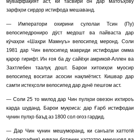
муваффақият аст, ки тасвири он дар матоъҳову
зарфҳои сирдор истифода мешаванд.
— Императори охирини сулолаи Тсин (Пу)
велосипедрониро дӯст медошт ва пайваста дар
кӯчаҳои «Шаҳри Мамнуъ» велосипед меронд. Соли
1981 дар Чин велосипед мавриди истифодаи омма
қарор гирифт. Ин ғоя ба ду сайёҳи амрикоӣ-Аллен ва
Захтлебен таалуқ дошт. Барои хитоиҳои муосир
велосипед воситаи асосии нақлиётист. Кишвар дар
самти истеҳсоли велосипед дар дунё пешгом аст.
— Соли 25 то милод дар Чин пулҳои овезон ихтироъ
карда шуданд. Барои муқоиса: дар Ғарб истифодаи
чунин пулҳо баъд аз 1800 сол оғоз гардид.
— Дар Чин чунин мешуморанд, ки санъати хаттотӣ
(каллиграфия) қувваи ботинии хаттотро мекушояд ва