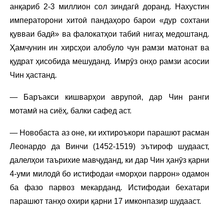
анқариб 2-3 миллион сол зиндагӣ доранд. Нахустин
императорони хитоӣ пандаҳоро барои «дур сохтани
қувваи бадӣ» ва фалокатҳои табиӣ нигаҳ медоштанд.
Ҳамчунин ин хирсҳои алобуло чун рамзи матонат ва
қудрат ҳисобида мешуданд. Имрӯз онҳо рамзи асосии
Чин ҳастанд.
— Баръакси кишварҳои аврупоӣ, дар Чин ранги
мотамӣ на сиёҳ, балки сафед аст.
— Новобаста аз оне, ки ихтироъкори парашют расман
Леонардо да Винчи (1452-1519) эътироф шудааст,
далелҳои таърихие мавҷуданд, ки дар Чин ҳанӯз қарни
4-уми милодӣ бо истифодаи «морҳои паррон» одамон
ба фазо парвоз мекарданд. Истифодаи бехатари
парашют танҳо охири қарни 17 имконпазир шудааст.