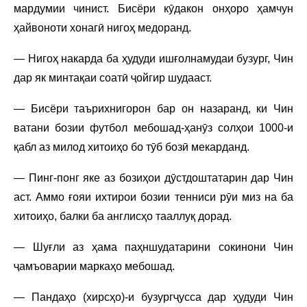
мардумии чинист. Бисёри кӯдакон онҳоро ҳамчун
ҳайвоноти хонагӣ нигоҳ медоранд.
— Нигоҳ накарда ба ҳудуди ишғолнамудаи бузург, Чин
дар як минтақаи соатӣ ҷойгир шудааст.
— Бисёри таърихнигорон бар он назаранд, ки Чин
ватани бозии футбол мебошад-ҳанӯз солҳои 1000-и
қабл аз милод хитоиҳо бо тӯб бозӣ мекарданд.
— Пинг-понг яке аз бозиҳои дӯстдоштатарин дар Чин
аст. Аммо ғояи ихтирои бозии тенниси рӯи миз на ба
хитоиҳо, балки ба англисҳо тааллуқ дорад.
— Шуғли аз ҳама паҳншудатарини сокинони Чин
ҷамъоварии маркаҳо мебошад.
— Пандаҳо (хирсҳо)-и бузургҷусса дар ҳудуди Чин