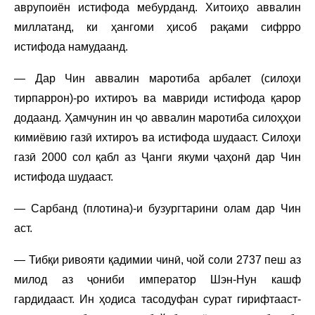
аврупоиён истифода мебурданд. Хитоиҳо аввалин
миллатанд, ки ҳангоми ҳисоб рақами сифрро
истифода намудаанд.
— Дар Чин аввалин маротиба арбалет (силоҳи
тирпаррон)-ро ихтироъ ва мавриди истифода қарор
додаанд. Ҳамчунин ин ҷо аввалин маротиба силоҳҳои
кимиёвию газӣ ихтироъ ва истифода шудааст. Силоҳи
газӣ 2000 сол қабл аз Ҷанги якуми ҷаҳонӣ дар Чин
истифода шудааст.
— Сарбанд (плотина)-и бузургтарини олам дар Чин
аст.
— Тибқи ривояти қадимии чинӣ, чой соли 2737 пеш аз
милод аз ҷониби император Шэн-Нун кашф
гардидааст. Ин ҳодиса тасодуфан сурат гирифтааст-