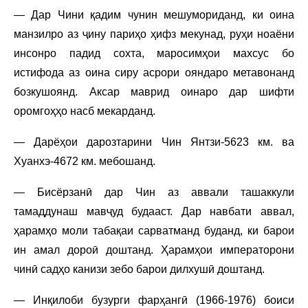
— Дар Чини қадим чунин мешумориданд, ки оина
манзилро аз ҷину париҳо ҳифз мекунад, руҳи ноаёни
инсонро падид сохта, маросимҳои махсус бо
истифода аз оина сиру асрори ояндаро метавонанд
бозкушоянд. Аксар маврид оинаро дар шифти
оромгоҳҳо насб мекарданд.
— Дарёҳои дарозтарини Чин Янтзи-5623 км. ва
Хуанхэ-4672 км. мебошанд.
— Бисёрзанӣ дар Чин аз аввали ташаккули
тамаддунаш мавҷуд будааст. Дар навбати аввал,
ҳарамҳо моли табақаи сарватманд буданд, ки барои
ин амал дороӣ доштанд. Ҳарамҳои императорони
чинӣ садҳо канизи зебо барои дилхушӣ доштанд.
— Инқилоби бузурги фарҳангӣ (1966-1976) боиси