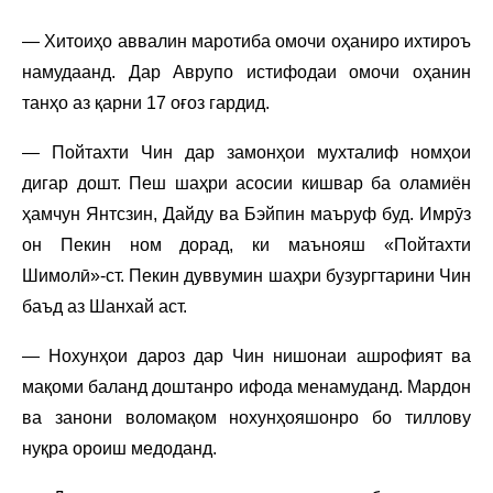
— Хитоиҳо аввалин маротиба омочи оҳаниро ихтироъ
намудаанд. Дар Аврупо истифодаи омочи оҳанин
танҳо аз қарни 17 оғоз гардид.
— Пойтахти Чин дар замонҳои мухталиф номҳои
дигар дошт. Пеш шаҳри асосии кишвар ба оламиён
ҳамчун Янтсзин, Дайду ва Бэйпин маъруф буд. Имрӯз
он Пекин ном дорад, ки маънояш «Пойтахти
Шимолӣ»-ст. Пекин дуввумин шаҳри бузургтарини Чин
баъд аз Шанхай аст.
— Нохунҳои дароз дар Чин нишонаи ашрофият ва
мақоми баланд доштанро ифода менамуданд. Мардон
ва занони воломақом нохунҳояшонро бо тиллову
нуқра ороиш медоданд.