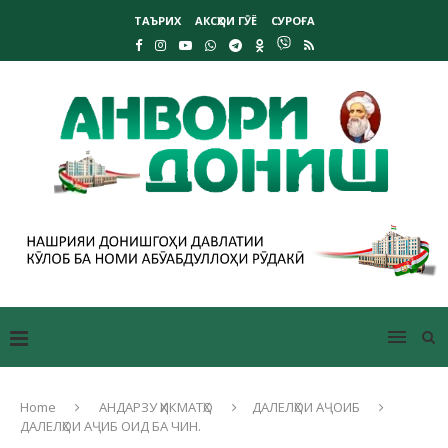
ТАЪРИХ
АКСҲОИ ГӮЁ
СУРОҒА
Home
АНДАРЗУ ҲИКМАТҲО
ДАЛЕЛҲОИ АҶОИБ
ДАЛЕЛҲОИ АҶИБ ОИД БА ЧИН.