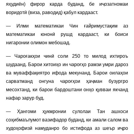
яҳудиён) фирор карда буданд, бе иҷозатномаи
воридотӣ (виза, раводид) қабул кардааст.
— Илми математикаи Чин ғайримустақим аз
математикаи юнонӣ рушд кардааст, ки боиси
нигаронии олимон мебошад.
— Чароғакҳои чинӣ соли 250 то милод ихтироъ
шудаанд. Барои хитоиҳо ин чароғҳо рамзи умри дароз
ва муваффақиятро ифода мекунанд. Барои оилаҳои
сарватманд онгуна чароғҳои ҳаҷман бузургро
месохтанд, ки барои бардоштани онҳо қувваи якчанд
нафар зарур буд.
— Ҳангоми ҳукмронии сулолаи Тан ашхоси
соҳибмаълумот вазифадор буданд, ки амали салом ва
худоҳофизӣ намуданро бо истифода аз шеър иҷро