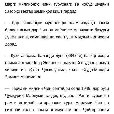
марги миллионҳо чинӣ, гуруснагӣ ва нобуд шудани
ҳазорҳо гектар заминҳои кишт гардид.
— Дар кишварҳои мухталифи олам аждаҳо рамзи
бадист, аммо дар Чин он миёни се мавҷудоти бузурги
дунё-паланг, самандар ва сангпушт мақоми ифтихорӣ
дорад.
— Куҳи аз ҳама баланди дунё (8847 м) ба ифтихори
олими англис Ҷорҷ Эверест номгузорӣ шудааст, аммо
чиниҳо ин кӯҳро Ҷомолунгма, яъне «Худо-Модари
Замин» меноманд.
— Парчами миллии Чин сентябри соли 1949, дар рӯзи
Ҷумҳурии Мардумӣ тасдиқ шудааст. Ранги сурхи он
рамзи инқилоб, ситорачаҳои сурх- мардуми Чин ва
ситораи калон рамзи коммунизм аст. Ҷойгиршавии