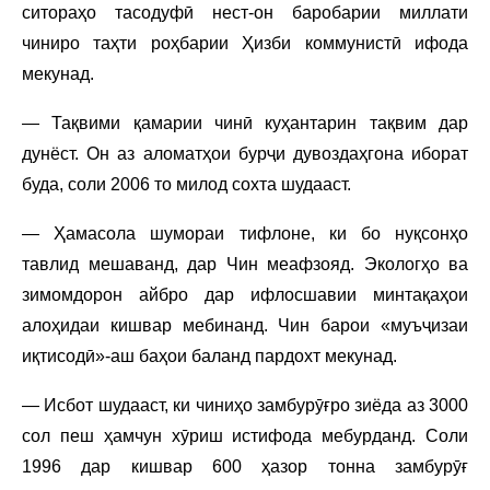
ситораҳо тасодуфӣ нест-он баробарии миллати
чиниро таҳти роҳбарии Ҳизби коммунистӣ ифода
мекунад.
— Тақвими қамарии чинӣ куҳантарин тақвим дар
дунёст. Он аз аломатҳои бурҷи дувоздаҳгона иборат
буда, соли 2006 то милод сохта шудааст.
— Ҳамасола шумораи тифлоне, ки бо нуқсонҳо
тавлид мешаванд, дар Чин меафзояд. Экологҳо ва
зимомдорон айбро дар ифлосшавии минтақаҳои
алоҳидаи кишвар мебинанд. Чин барои «муъҷизаи
иқтисодӣ»-аш баҳои баланд пардохт мекунад.
— Исбот шудааст, ки чиниҳо замбурӯғро зиёда аз 3000
сол пеш ҳамчун хӯриш истифода мебурданд. Соли
1996 дар кишвар 600 ҳазор тонна замбурӯғ