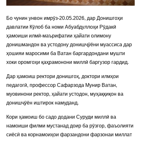
Бо чунин унвон имрӯз-20.05.2026, дар Донишгоҳи
давлатии Кӯлоб ба номи Абуабдуллоҳи Рӯдакӣ
ҳамоиши илмӣ-маърифатии ҳайати олимону
донишмандон ва устодону донишҷӯёни муассиса дар
ҳошияи маросими ба Ватан баргардондани мушти
хоки оромгоҳи қаҳрамонони миллӣ баргузор гардид.
Дар ҳамоиш ректори донишгоҳ, доктори илмҳои
педагогӣ, профессор Сафарзода Мунир Ватан,
муовинони ректор, ҳайати устодон, муҳаққиқон ва
донишҷӯён иштирок намуданд.
Кори ҳамоиш бо садо додани Суруди миллӣ ва
намоиши филми мустанад доир ба рӯзгор, фаъолияти
сиёсӣ ва корнамоиҳои фарзандони фарзонаи миллат