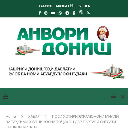
ТАЪРИХ
АКСҲОИ ГӮЁ
СУРОҒА
Home
ХАБАР
ПОСИ ХОТИРИ ҚАҲРАМОНОНИ МИЛЛӢ
ВА ТАҲКИМИ ХУДШИНОСИИ ТОҶИКОН ДАР ПАРТАВИ СИЁСАТИ
ПЕШВОИ МИЛЛАТ