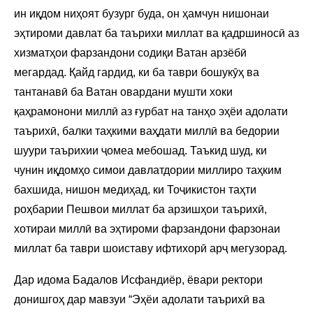
ин иқдом ниҳоят бузург буда, он ҳамчун нишонаи
эҳтироми давлат ба таърихи миллат ва қадршиносӣ аз
хизматҳои фарзандони содиқи Ватан арзёбӣ
мегардад. Қайд гардид, ки ба таври бошукӯҳ ва
тантанавӣ ба Ватан овардани мушти хоки
қаҳрамонони миллӣ аз ғурбат на танҳо эҳёи адолати
таърихӣ, балки таҳкими ваҳдати миллӣ ва бедории
шуури таърихии ҷомеа мебошад. Таъкид шуд, ки
чунин иқдомҳо симои давлатдории миллиро таҳким
бахшида, нишон медиҳад, ки Тоҷикистон таҳти
роҳбарии Пешвои миллат ба арзишҳои таърихӣ,
хотираи миллӣ ва эҳтироми фарзандони фарзонаи
миллат ба таври шоиставу ифтихорӣ арҷ мегузорад.
Дар идома Бадалов Исфандиёр, ёвари ректори
донишгоҳ дар мавзуи “Эҳёи адолати таърихӣ ва