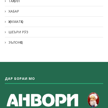
ТАҲЛИЛ
ХАБАР
ҲИКМАТҲО
ШЕЪРИ РӮЗ
ЭЪЛОНҲО
ДАР БОРАИ МО