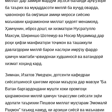
миллат дар замири мардум эҳсоси баланди арҷгузорӣ
ба таърих ва муқаддасоти миллӣ ба вуҷуд оварда,
ҷавононро ба омӯзиши амиқи мероси сиёсию
маънавии қаҳрамонони миллат ҳидоят менамояд.
Ҳамчунин, иброз дошт, ки хизматҳои Нусратулло
Махсум, Шириншо Шотемур ва Носир Муҳаммад дар
роҳи ҳифзи манфиатҳои тоҷикон ва ташаккули
давлатдории миллӣ барои наслҳои имрӯзу фардо
ҳамчун мактаби ҷовидонаи худшиносӣ ва ватандорӣ
хизмат хоҳанд кард.
Зимнан, Изатов Умедҷон, дотсенти кафедраи
сиёсатшиносӣ ҳангоми ироаи маъруза дар мавзуи “Ба
Ватан баргардондани мушти хоки оромгоҳи
қаҳрамонони миллӣ ҳамчун таҷассуми сиёсати эҳёи
адолати таърихии Пешвои миллат муҳтарам Эмомалӣ
Раҳмон” таъкид намуд, ки арзиши сиёсӣ ва маънавии