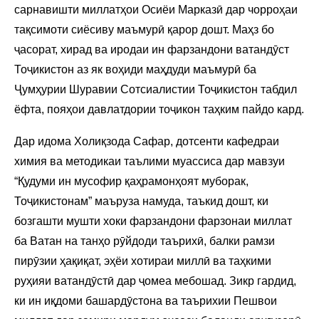
сарнавишти миллатҳои Осиёи Марказӣ дар чорроҳаи
тақсимоти сиёсиву маъмурӣ қарор дошт. Маҳз бо
ҷасорат, хирад ва иродаи ин фарзандони ватандӯст
Тоҷикистон аз як воҳиди маҳдуди маъмурӣ ба
Ҷумҳурии Шуравии Сотсиалистии Тоҷикистон табдил
ёфта, пояҳои давлатдории тоҷикон таҳким пайдо кард.
Дар идома Холиқзода Сафар, дотсенти кафедраи
химия ва методикаи таълими муассиса дар мавзуи
“Қудуми ин мусофир қаҳрамонҳоят муборак,
Тоҷикистонам” маъруза намуда, таъкид дошт, ки
бозгашти мушти хоки фарзандони фарзонаи миллат
ба Ватан на танҳо рӯйдоди таърихӣ, балки рамзи
пирӯзии ҳақиқат, эҳёи хотираи миллӣ ва таҳкими
руҳияи ватандӯстӣ дар ҷомеа мебошад. Зикр гардид,
ки ин иқдоми башардӯстона ва таърихии Пешвои