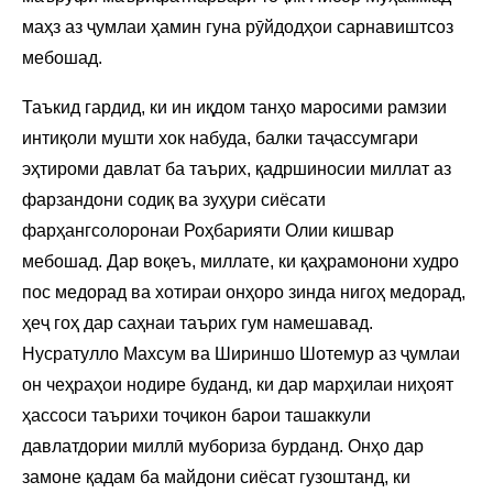
маҳз аз ҷумлаи ҳамин гуна рӯйдодҳои сарнавиштсоз
мебошад.
Таъкид гардид, ки ин иқдом танҳо маросими рамзии
интиқоли мушти хок набуда, балки таҷассумгари
эҳтироми давлат ба таърих, қадршиносии миллат аз
фарзандони содиқ ва зуҳури сиёсати
фарҳангсолоронаи Роҳбарияти Олии кишвар
мебошад. Дар воқеъ, миллате, ки қаҳрамонони худро
пос медорад ва хотираи онҳоро зинда нигоҳ медорад,
ҳеҷ гоҳ дар саҳнаи таърих гум намешавад.
Нусратулло Махсум ва Шириншо Шотемур аз ҷумлаи
он чеҳраҳои нодире буданд, ки дар марҳилаи ниҳоят
ҳассоси таърихи тоҷикон барои ташаккули
давлатдории миллӣ мубориза бурданд. Онҳо дар
замоне қадам ба майдони сиёсат гузоштанд, ки