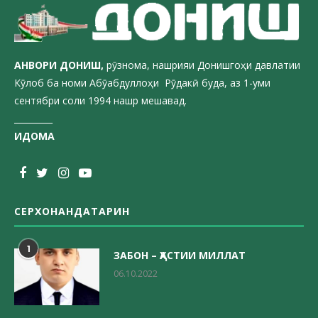
АНВОРИ ДОН
ИШ,
рӯзнома, нашрияи Донишгоҳи давлатии
Кӯлоб ба номи Абӯабдуллоҳи Рӯдакӣ буда, аз 1-уми
сентябри соли 1994 нашр мешавад.
_________
ИДОМА
СЕРХОНАНДАТАРИН
1
ЗАБОН – ҲАСТИИ МИЛЛАТ
06.10.2022