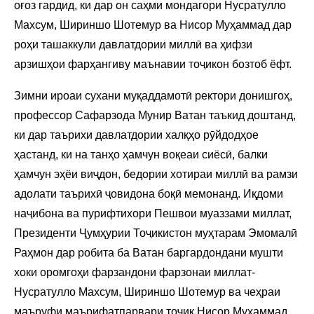
оғоз гардид, ки дар он саҳми мондагори Нусратулло
Махсум, Шириншо Шотемур ва Нисор Муҳаммад дар
роҳи ташаккули давлатдории миллӣ ва ҳифзи
арзишҳои фарҳангиву маънавии тоҷикон бозтоб ёфт.
Зимни ироаи сухани муқаддамотӣ ректори донишгоҳ,
профессор Сафарзода Мунир Ватан таъкид доштанд,
ки дар таърихи давлатдории халқҳо рӯйдодҳое
ҳастанд, ки на танҳо ҳамчун воқеаи сиёсӣ, балки
ҳамчун эҳёи виҷдон, бедории хотираи миллӣ ва рамзи
адолати таърихӣ ҷовидона боқӣ мемонанд. Иқдоми
наҷибона ва пурифтихори Пешвои муаззами миллат,
Президенти Ҷумҳурии Тоҷикистон муҳтарам Эмомалӣ
Раҳмон дар робита ба Ватан баргардондани мушти
хоки оромгоҳи фарзандони фарзонаи миллат-
Нусратулло Махсум, Шириншо Шотемур ва чеҳраи
маъруфи маърифатпарвари тоҷик Нисор Муҳаммад