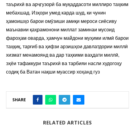
таърихӣ ва арҷгузорӣ ба муқаддасоти миллиро таҳким
мебахшад. Изҳори умед карда шуд, ки чунин
ҳамоишҳо барои омӯзиши амиқи мероси сиёсиву
маънавии қаҳрамонони миллат заминаи мусоид
фароҳам оварда, ҳамчун майдони муҳими илмӣ барои
таҳқиқ, тарғиб ва ҳифзи арзишҳои давлатдории миллӣ
хизмат менамоянд ва дар таҳкими ваҳдати миллӣ,
эҳёи тафаккури таърихӣ ва тарбияи насли худогоҳу
содиқ ба Ватан нақши муассир хоҳанд гуз
SHARE
RELATED ARTICLES