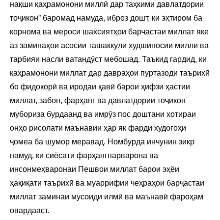
нақши қаҳрамонони миллӣ дар таҳкими давлатдории
тоҷикон” баромад намуда, иброз дошт, ки эҳтиром ба
корнома ва мероси шахсиятҳои барҷастаи миллат яке
аз заминаҳои асосии ташаккули худшиносии миллӣ ва
тарбияи насли ватандӯст мебошад. Таъкид гардид, ки
қаҳрамонони миллат дар давраҳои пуртазоди таърихӣ
бо фидокорӣ ва иродаи қавӣ барои ҳифзи ҳастии
миллат, забон, фарҳанг ва давлатдории тоҷикон
мубориза бурдаанд ва имрӯз пос доштани хотираи
онҳо рисолати маънавии ҳар як фарди худогоҳи
ҷомеа ба шумор меравад. Номбурда инчунин зикр
намуд, ки сиёсати фарҳангпарварона ва
инсонмеҳваронаи Пешвои миллат барои эҳёи
ҳақиқати таърихӣ ва муаррифии чеҳраҳои барҷастаи
миллат заминаи мусоиди илмӣ ва маънавӣ фароҳам
овардааст.