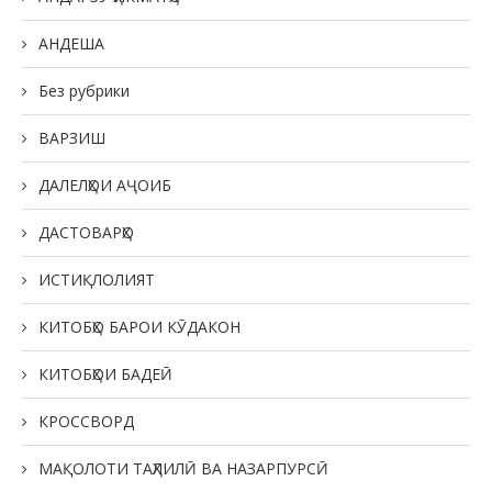
АНДЕША
Без рубрики
ВАРЗИШ
ДАЛЕЛҲОИ АҶОИБ
ДАСТОВАРҲО
ИСТИҚЛОЛИЯТ
КИТОБҲО БАРОИ КӮДАКОН
КИТОБҲОИ БАДЕӢ
КРОССВОРД
МАҚОЛОТИ ТАҲЛИЛӢ ВА НАЗАРПУРСӢ