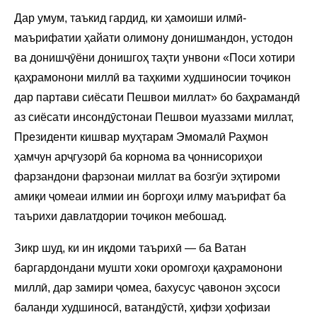
Дар умум, таъкид гардид, ки ҳамоиши илмӣ-
маърифатии ҳайати олимону донишмандон, устодон
ва донишҷӯёни донишгоҳ таҳти унвони «Поси хотири
қаҳрамонони миллӣ ва таҳкими худшиносии тоҷикон
дар партави сиёсати Пешвои миллат» бо баҳрамандӣ
аз сиёсати инсондӯстонаи Пешвои муаззами миллат,
Президенти кишвар муҳтарам Эмомалӣ Раҳмон
ҳамчун арҷгузорӣ ба корнома ва ҷоннисориҳои
фарзандони фарзонаи миллат ва бозгӯи эҳтироми
амиқи ҷомеаи илмии ин боргоҳи илму маърифат ба
таърихи давлатдории тоҷикон мебошад.
Зикр шуд, ки ин иқдоми таърихӣ — ба Ватан
баргардондани мушти хоки оромгоҳи қаҳрамонони
миллӣ, дар замири ҷомеа, бахусус ҷавонон эҳсоси
баланди худшиносӣ, ватандӯстӣ, ҳифзи ҳофизаи