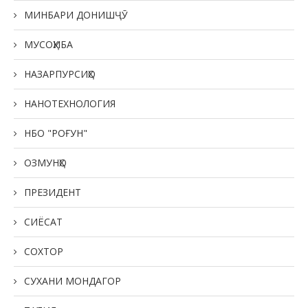
МИНБАРИ ДОНИШҶӮ
МУСОҲИБА
НАЗАРПУРСИҲО
НАНОТЕХНОЛОГИЯ
НБО "РОҒУН"
ОЗМУНҲО
ПРЕЗИДЕНТ
СИЁСАТ
СОХТОР
СУХАНИ МОНДАГОР