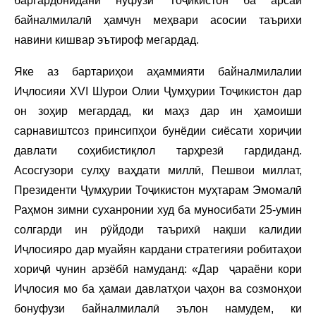
баргардонидани нуфузи Тоҷикистон ба арсаи
байналмилалӣ ҳамчун меҳвари асосии таърихи
навини кишвар эътироф мегардад.
Яке аз бартариҳои аҳаммияти байналмилалии
Иҷлосияи XVI Шурои Олии Ҷумҳурии Тоҷикистон дар
он зоҳир мегардад, ки маҳз дар ин ҳамоиши
сарнавиштсоз принсипҳои бунёдии сиёсати хориҷии
давлати соҳибистиқлол тарҳрезӣ гардиданд.
Асосгузори сулҳу ваҳдати миллӣ, Пешвои миллат,
Президенти Ҷумҳурии Тоҷикистон муҳтарам Эмомалӣ
Раҳмон зимни суханронии худ ба муносибати 25-умин
солгарди ин рӯйдоди таърихӣ нақши калидии
Иҷлосияро дар муайян кардани стратегияи робитаҳои
хориҷӣ чунин арзёбӣ намуданд: «Дар ҷараёни кори
Иҷлосия мо ба ҳамаи давлатҳои ҷаҳон ва созмонҳои
бонуфузи байналмилалӣ эълон намудем, ки