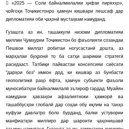
 «2025 — Соли байналмилалии ҳифзи пиряхҳо»,
ҷойгоҳи Тоҷикистонро ҳамчун кишвари пешсаф дар
дипломатияи оби ҷаҳонӣ мустаҳкам намуданд.
Гузашта аз ин, ташаккули низоми дипломатияи
миллии Ҷумҳурии Тоҷикистон бо фаъолияти созандаи
Пешвои миллат робитаи ногусастанӣ дошта, аз
марҳалаи буҳронӣ то ба сатҳи шарикии стратегӣ
расидааст. Татбиқи пайвастаи консепсияи сиёсати
“дарҳои боз” имкон дод, ки кишвар аз бунбасти
геополитикӣ раҳо ёфта, ҳамчун субъекти фаъоли
муносибатҳои байналмилалӣ эътироф гардад. Муайян
намудани ҳавзаҳои афзалиятноки ҳамкорӣ ва
ташаббусҳои глобалӣ дар соҳаи обу иқлим на танҳо
нуфузи давлатро боло бурданд, балки устувории
манфиатҳои миллиро дар шароити ҷаҳонишавӣ
таъмин намуданд. Гузашта аз ин, заминаҳои ҳуқуқиву