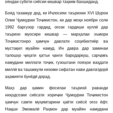
ояндаи суботи сиёсии кишвар таҳким бахшиданд.
Бояд тазаккур дод, ки Иҷлосияи таърихии XVI Шурои
Олии Ҷумҳурии Тоҷикистон, ки дар моҳи ноябри соли
1992 баргузор гардид, оғози гардиши куллӣ дар
таърихи муосири кишвар — марҳалаи эъмори
Тоҷикистонро ҳамчун давлати соҳибихтиёр ва
мустақил муайян намуд. Ин давра дар заминаи
талошҳо ҷиҳати қатъи ҷанги бародаркуш, сарҷамъ
намудани миллати тоҷик, гузоштани пояҳои ваҳдати
миллӣ ва ташаккули низоми сифатан нави давлатдорӣ
аҳамияти бунёдӣ дорад.
Маҳз дар ҳамин фосилаи таърихӣ раванди
ниҳодсозии сиёсати хориҷии Ҷумҳурии Тоҷикистон
ҳамчун самти муҳимтарини ҳаёти сиёсӣ оғоз ёфт.
Нақши Эмомалӣ Раҳмон дар муайян намудани