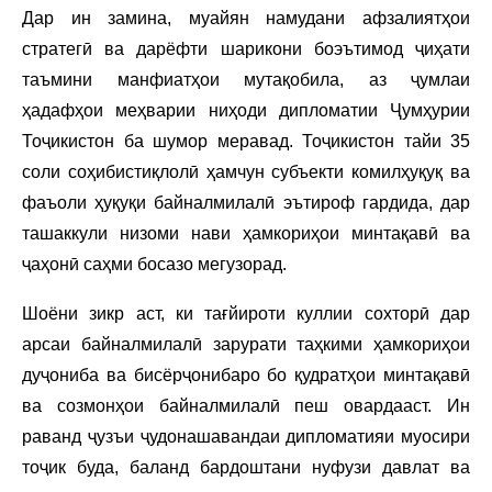
Дар ин замина, муайян намудани афзалиятҳои
стратегӣ ва дарёфти шарикони боэътимод ҷиҳати
таъмини манфиатҳои мутақобила, аз ҷумлаи
ҳадафҳои меҳварии ниҳоди дипломатии Ҷумҳурии
Тоҷикистон ба шумор меравад. Тоҷикистон тайи 35
соли соҳибистиқлолӣ ҳамчун субъекти комилҳуқуқ ва
фаъоли ҳуқуқи байналмилалӣ эътироф гардида, дар
ташаккули низоми нави ҳамкориҳои минтақавӣ ва
ҷаҳонӣ саҳми босазо мегузорад.
Шоёни зикр аст, ки тағйироти куллии сохторӣ дар
арсаи байналмилалӣ зарурати таҳкими ҳамкориҳои
дуҷониба ва бисёрҷонибаро бо қудратҳои минтақавӣ
ва созмонҳои байналмилалӣ пеш овардааст. Ин
раванд ҷузъи ҷудонашавандаи дипломатияи муосири
тоҷик буда, баланд бардоштани нуфузи давлат ва