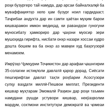
роҳи бузургеро тай намуда, дар арсаи байналхалқӣ ба
муваффақиятҳо хело ҳам бузург ноил гардидааст.
Таҷрибаи андухта дар ин самти ҳаётан муҳим барои
кишварамон имкон медиҳад, ки равандҳои гуногуни
муносибату ҳамкориро дар ҷаҳони муосир зери
мушоҳида гирифта, нисбати онҳо назари хоссаи худро
дошта бошем ва ба онҳо аз мавқеи худ баҳогузорӣ
менамоем.
Имрӯзҳо Ҷумҳурии Тоҷикистон дар арафаи ҷашнгирии
35-солагии истиқлоли давлатӣ қарор дорад. Сиёсати
пешгирифтаи давлат таҳти роҳбарии Асосгузори
сулҳу ваҳдати миллӣ-Пешвои миллат, Президенти
кишвар муҳтарам Эмомалӣ Раҳмон дар роҳи таъмин
намудани рушди устувори кишвар, некӯаҳволии
мардум, сохтмони институтҳои демократӣ ва ҷомеаи