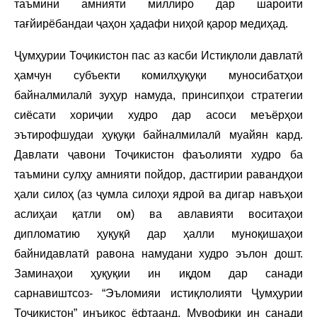
таъмини амнияти миллиро дар шароити
тағйирёбандаи ҷаҳон ҳадафи ниҳоӣ қарор медиҳад.
Ҷумҳурии Тоҷикистон пас аз касби Истиқлоли давлатӣ
ҳамчун субъекти комилҳуқуқи муносибатҳои
байналмилалӣ зуҳур намуда, принсипҳои стратегии
сиёсати хориҷии худро дар асоси меъёрҳои
эътирофшудаи ҳуқуқи байналмилалӣ муайян кард.
Давлати ҷавони Тоҷикистон фаъолияти худро ба
таъмини сулҳу амнияти пойдор, дастгирии равандҳои
ҳали силоҳ (аз ҷумла силоҳи ядроӣ ва дигар навъҳои
аслиҳаи қатли ом) ва авлавияти воситаҳои
дипломатию ҳуқуқӣ дар ҳалли муноқишаҳои
байнидавлатӣ равона намудани худро эълон дошт.
Заминаҳои ҳуқуқии ин иқдом дар санади
сарнавиштсоз- “Эъломияи истиқлолияти Ҷумҳурии
Тоҷикистон” инъикос ёфтаанд. Мувофиқи ин санади