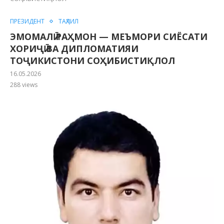
ПРЕЗИДЕНТ
ТАҲЛИЛ
ЭМОМАЛӢ РАҲМОН — МЕЪМОРИ СИЁСАТИ
ХОРИҶӢ ВА ДИПЛОМАТИЯИ
ТОҶИКИСТОНИ СОҲИБИСТИҚЛОЛ
16.05.2026
288
views