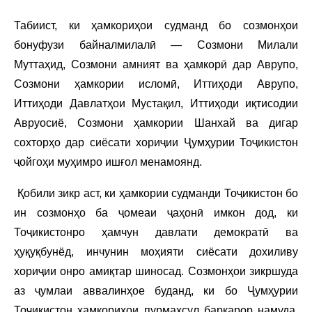
Табиист, ки ҳамкориҳои судманд бо созмонҳои
бонуфузи байналмилалӣ — Созмони Милали
Муттаҳид, Созмони амният ва ҳамкорӣ дар Аврупо,
Созмони ҳамкории исломӣ, Иттиҳоди Аврупо,
Иттиҳоди Давлатҳои Мустақил, Иттиҳоди иқтисодии
Авруосиё, Созмони ҳамкории Шанхай ва дигар
сохторҳо дар сиёсати хориҷии Ҷумҳурии Тоҷикистон
ҷойгоҳи муҳимро ишғол менамоянд.
Қобили зикр аст, ки ҳамкории судманди Тоҷикистон бо
ин созмонҳо ба ҷомеаи ҷаҳонӣ имкон дод, ки
Тоҷикистонро ҳамчун давлати демократӣ ва
ҳуқуқбунёд, инчунин моҳияти сиёсати дохиливу
хориҷии онро амиқтар шиносад. Созмонҳои зикршуда
аз ҷумлаи аввалинҳое буданд, ки бо Ҷумҳурии
Тоҷикистон ҳамкориҳои пурмаҳсул барқарор намуда,