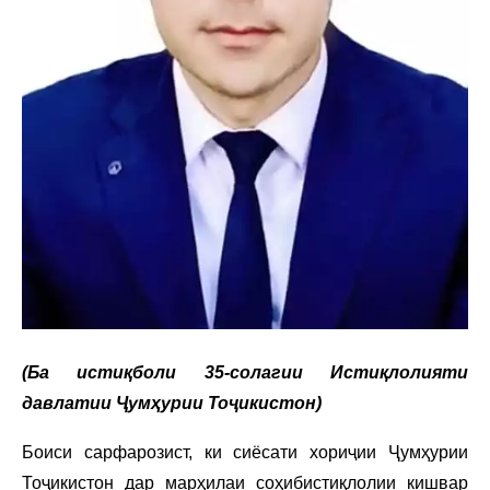
(Ба истиқболи 35-солагии Истиқлолияти
давлатии Ҷумҳурии Тоҷикистон)
Боиси сарфарозист, ки сиёсати хориҷии Ҷумҳурии
Тоҷикистон дар марҳилаи соҳибистиқлолии кишвар