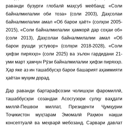
раванди бузурги глобалӣ маҳсуб меёбанд: «Соли
байналмилалии оби тоза» (соли 2003), Даҳсолаи
байналмилалии амал «Об барои ҳаёт» (солҳои 2005-
2015), «Соли байналмилалии ҳамкорӣ дар соҳаи об»
(соли 2013), Даҳсолаи байналмилалии амал «Об
барои рушди устувор» (солҳои 2018-2028), «Соли
ҳифзи пиряхҳо» (соли 2025) ва эълон гардидани 21-
уми март ҳамчун Рӯзи байналмилалии ҳифзи пиряхҳо.
Ҳар яке аз ин ташаббусҳо барои башарият аҳаммияти
ҳаётан муҳим дорад.
Дар раванди бартарафсозии чолишҳои фаромиллӣ,
ташаббусҳои созандаи Асосгузори сулҳу ваҳдати
миллӣ-Пешвои миллат, Президенти Ҷумҳурии
Тоҷикистон муҳтарам Эмомалӣ Раҳмон нақши
консептуалӣ ва меҳварӣ мебозанд. Сарвари давлат