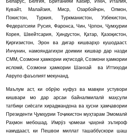
Беларус, Белгия, Британияи Кабир, ИМА, Италия,
Кувайт, Малайзия, Миср, Озарбойҷон, Олмон,
Покистон, Туркия, Туркманистон, Узбекистон,
Федератсияи Русия, Фаронса, Чин, Ҷопон, Ҷумҳурии
Корея, Швейтсария, Ҳиндустон, Қатар, Қазоқистон,
Қирғизистон, Эрон ва дигар кишварҳо кушодааст.
Инчунин, намояндагиҳои доимии кишвар дар назди
СММ, Созмони ҳамкории иқтисодӣ, Созмони ҳамкории
исломӣ, Созмони ҳамкории Шанхай ва Иттиҳоди
Аврупо фаъолият мекунанд.
Маълум аст, ки обрӯю нуфуз ва мавқеи устувори
кишвари мо дар арсаи байналмилалӣ маҳсули
татбиқи сиёсати хирадмандона ва ҳусни ҳамҷавории
Президенти Ҷумҳурии Тоҷикистон муҳтарам Эмомалӣ
Раҳмон мебошад. Имрӯз ҷомеаи ҷаҳонӣ эътироф
намудааст, ки Пешвои миллат ташаббускори шаш