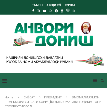
ТАЪРИХ
АКСҲОИ ГӮЁ
СУРОҒА
Home
СИЁСАТ
ПРЕЗИДЕНТ
ЭМОМАЛӢ РАҲМОН
— МЕЪМОРИ СИЁСАТИ ХОРИҶӢ ВА ДИПЛОМАТИЯИ ТОҶИКИСТОНИ
СОҲИБИСТИҚЛОЛ