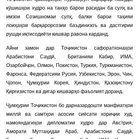
кӯшишҳои худро на танҳо барои расидан ба сулҳ ва
имзои Созишномаи сулҳ, балки барои таҳияи
лоиҳаҳои барқарорсозии баъдинизоъ ва дастгирии
рушди иқтисодиёти кишвар равона карданд.
Айни замон дар Тоҷикистон сафоратхонаҳои
Арабистони Саудӣ, Британияи Кабир, ИМА,
Озарбойҷон, Олмон, Покистон, Туркия, Туркманистон,
Фаронса, Федератсияи Русия, Узбекистон, Эрон, Чин,
Ҷопон, Ҷумҳурии Корея, Ҳиндустон, Қазоқистону
Қирғизистон ва дигар кишварҳо фаъолият доранд.
Ҷумҳурии Тоҷикистон бо дарназардошти манфиатҳои
миллӣ ва самтҳои асосии сиёсати хориҷии худ,
намояндагиҳои дипломатии худро дар Австрия,
Аморати Муттаҳидаи Араб, Арабистони Саудӣ,