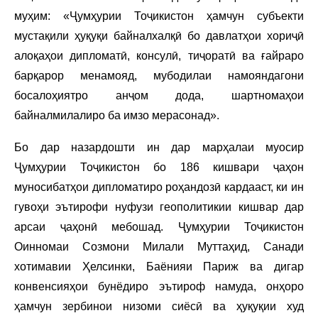
муҳим: «Ҷумҳурии Тоҷикистон ҳамчун субъекти
мустақили ҳуқуқи байналхалқӣ бо давлатҳои хориҷӣ
алоқаҳои дипломатӣ, консулӣ, тиҷоратӣ ва ғайраро
барқарор менамояд, мубодилаи намояндагони
босалоҳиятро анҷом дода, шартномаҳои
байналмилалиро ба имзо мерасонад».
Бо дар назардошти ин дар марҳалаи муосир
Ҷумҳурии Тоҷикистон бо 186 кишвари ҷаҳон
муносибатҳои дипломатиро роҳандозӣ кардааст, ки ин
гувоҳи эътирофи нуфузи геополитикии кишвар дар
арсаи ҷаҳонӣ мебошад. Ҷумҳурии Тоҷикистон
Оинномаи Созмони Милали Муттаҳид, Санади
хотимавии Ҳелсинки, Баёнияи Париж ва дигар
конвенсияҳои бунёдиро эътироф намуда, онҳоро
ҳамчун зербинои низоми сиёсӣ ва ҳуқуқии худ