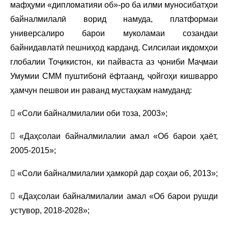
мафҳуми «дипломатияи об»-ро ба илми муносибатҳои
байналмилалӣ ворид намуда, платформаи
универсалиро барои муколамаи созандаи
байнидавлатӣ пешниҳод карданд. Силсилаи иқдомҳои
глобалии Тоҷикистон, ки пайваста аз ҷониби Маҷмаи
Умумии СММ пуштибонӣ ёфтаанд, ҷойгоҳи кишварро
ҳамчун пешвои ин раванд мустаҳкам намуданд:
 «Соли байналмилалии оби тоза, 2003»;
 «Даҳсолаи байналмилалии амал «Об барои ҳаёт,
2005-2015»;
 «Соли байналмилалии ҳамкорӣ дар соҳаи об, 2013»;
 «Даҳсолаи байналмилалии амал «Об барои рушди
устувор, 2018-2028»;