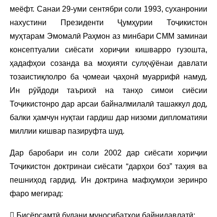
меёфт. Санаи 29-уми сентябри соли 1993, суханронии
нахустини Президенти Ҷумҳурии Тоҷикистон
муҳтарам Эмомалӣ Раҳмон аз минбари СММ заминаи
консептуалии сиёсати хориҷии кишварро гузошта,
ҳадафҳои созанда ва моҳияти сулҳҷӯёнаи давлати
тозаистиқлолро ба ҷомеаи ҷаҳонӣ муаррифӣ намуд.
Ин рӯйдоди таърихӣ на танҳо симои сиёсии
Тоҷикистонро дар арсаи байналмилалӣ ташаккул дод,
балки ҳамчун нуқтаи гардиш дар низоми дипломатияи
миллии кишвар пазируфта шуд.
Дар баробари ин соли 2002 дар сиёсати хориҷии
Тоҷикистон доктринаи сиёсати “дарҳои боз” таҳия ва
пешниҳод гардид. Ин доктрина мафҳумҳои зеринро
фаро мегирад:
 Бисёрсамтӣ будани муносибатҳои байнидавлатӣ;