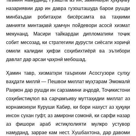
назариявии дар ин давра гузошташуда барои рушди
минбаъдаи робитаҳои бисёрсамта ва таҳкими
амнияти минтақавӣ ҳамчун пойдевори асосӣ хизмат
мекунанд. Масири тайкардаи дипломатияи тоҷик
собит месозад, ки стратегияи дурусти сиёсати хориҷӣ
омили калидии ҳифзи соҳибихтиёрӣ ва эътибори
давлат дар арсаи ҷаҳонӣ мебошад.
Ҳамин тавр, хизматҳои таърихии Асосгузори сулҳу
ваҳдати миллӣ — Пешвои миллат муҳтарам Эмомалӣ
Раҳмон дар рушди ин сарзамини аҷдодӣ, Тоҷикистони
соҳибистиқлол ва сарҷамъиву муттаҳидии миллат аз
корнамоиҳои Куруши Кабир, ки бори нахуст аз ҳуқуқи
инсон сухан гуфт, аз амирони сомонӣ, ки сарфи назар
аз фишори араб истиқлолияти мулкро устувор
намуданд, заррае кам нест. Хушбахтона, дар давоми