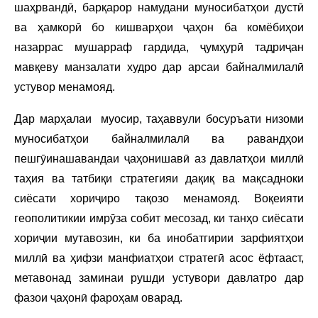
шаҳрвандӣ, барқарор намудани муносибатҳои дустӣ
ва ҳамкорӣ бо кишварҳои ҷаҳон ба комёбиҳои
назаррас мушарраф гардида, ҷумҳурӣ тадриҷан
мавқеву манзалати худро дар арсаи байналмилалӣ
устувор менамояд.
Дар марҳалаи муосир, таҳаввули босуръати низоми
муносибатҳои байналмилалӣ ва равандҳои
пешгӯинашавандаи ҷаҳонишавӣ аз давлатҳои миллӣ
таҳия ва татбиқи стратегияи дақиқ ва мақсадноки
сиёсати хориҷиро тақозо менамояд. Воқеияти
геополитикии имрӯза собит месозад, ки танҳо сиёсати
хориҷии мутавозин, ки ба инобатгирии зарфиятҳои
миллӣ ва ҳифзи манфиатҳои стратегӣ асос ёфтааст,
метавонад заминаи рушди устувори давлатро дар
фазои ҷаҳонӣ фароҳам оварад.