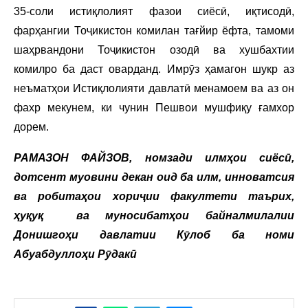
35-соли истиқлолият фазои сиёсӣ, иқтисодӣ,
фарҳангии Тоҷикистон комилан тағйир ёфта, тамоми
шаҳрвандони Тоҷикистон озодӣ ва хушбахтии
комилро ба даст оварданд. Имрӯз ҳамагон шукр аз
неъматҳои Истиқлолияти давлатӣ менамоем ва аз он
фахр мекунем, ки чунин Пешвои мушфиқу ғамхор
дорем.
РАМАЗОН ФАЙЗОВ, номзади илмҳои сиёсӣ,
дотсент муовини декан оид ба илм, инноватсия
ва робитаҳои хориҷии факултети таърих,
ҳуқуқ ва муносибатҳои байналмилалии
Донишгоҳи давлатии Кӯлоб ба номи
Абуабдуллоҳи Рӯдакӣ