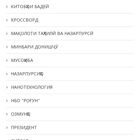
КИТОБҲОИ БАДЕӢ
КРОССВОРД
МАҚОЛОТИ ТАҲЛИЛӢ ВА НАЗАРПУРСӢ
МИНБАРИ ДОНИШҶӮ
МУСОҲИБА
НАЗАРПУРСИҲО
НАНОТЕХНОЛОГИЯ
НБО "РОҒУН"
ОЗМУНҲО
ПРЕЗИДЕНТ