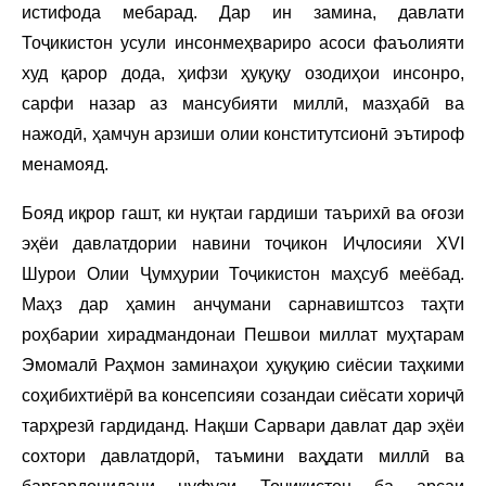
истифода мебарад. Дар ин замина, давлати
Тоҷикистон усули инсонмеҳвариро асоси фаъолияти
худ қарор дода, ҳифзи ҳуқуқу озодиҳои инсонро,
сарфи назар аз мансубияти миллӣ, мазҳабӣ ва
нажодӣ, ҳамчун арзиши олии конститутсионӣ эътироф
менамояд.
Бояд иқрор гашт, ки нуқтаи гардиши таърихӣ ва оғози
эҳёи давлатдории навини тоҷикон Иҷлосияи XVI
Шурои Олии Ҷумҳурии Тоҷикистон маҳсуб меёбад.
Маҳз дар ҳамин анҷумани сарнавиштсоз таҳти
роҳбарии хирадмандонаи Пешвои миллат муҳтарам
Эмомалӣ Раҳмон заминаҳои ҳуқуқию сиёсии таҳкими
соҳибихтиёрӣ ва консепсияи созандаи сиёсати хориҷӣ
тарҳрезӣ гардиданд. Нақши Сарвари давлат дар эҳёи
сохтори давлатдорӣ, таъмини ваҳдати миллӣ ва