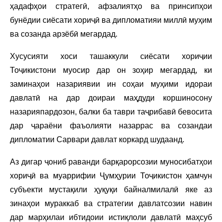
ҳадафҳои стратегӣ, афзалиятҳо ва принсипҳои
бунёдии сиёсати хориҷӣ ва дипломатияи миллӣ муҳим
ва созанда арзёбӣ мегардад.
Хусусияти хоси ташаккули сиёсати хориҷии
Тоҷикистони муосир дар он зоҳир мегардад, ки
заминаҳои назариявии ин соҳаи муҳими идораи
давлатӣ на дар доираи маҳдуди коршиносону
назарияпардозон, балки ба таври таҷрибавӣ бевосита
дар ҷараёни фаъолияти назаррас ва созандаи
дипломатии Сарвари давлат коркард шудаанд.
Аз дигар ҷониб раванди барқарорсозии муносибатҳои
хориҷӣ ва муаррифии Ҷумҳурии Тоҷикистон ҳамчун
субъекти мустақили ҳуқуқи байналмилалӣ яке аз
зинаҳои мураккаб ва стратегии давлатсозии навин
дар марҳилаи ибтидоии истиқлоли давлатӣ маҳсуб