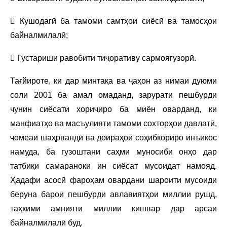
 Кушодагӣ ба тамоми самтҳои сиёсӣ ва тамосҳои
байналмилалӣ;
 Густариши равобити тиҷоративу сармоягузорӣ.
Тағйироте, ки дар минтақа ва ҷаҳон аз нимаи дуюми
соли 2001 ба амал омаданд, зарурати пешбурди
чунин сиёсати хориҷиро ба миён оварданд, ки
манфиатҳо ва масъулияти тамоми сохторҳои давлатӣ,
ҷомеаи шаҳрвандӣ ва доираҳои соҳибкориро инъикос
намуда, ба гузоштани саҳми муносиби онҳо дар
татбиқи самараноки ин сиёсат мусоидат намояд.
Ҳадафи асосӣ фароҳам овардани шароити мусоиди
беруна барои пешбурди авлавиятҳои миллии рушд,
таҳкими амнияти миллии кишвар дар арсаи
байналмилалӣ буд.