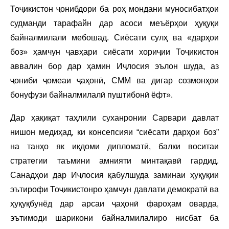
Тоҷикистон ҷонибдори ба роҳ мондани муносибатҳои
судманди тарафайн дар асоси меъёрҳои ҳуқуқи
байналмилалӣ мебошад. Сиёсати сулҳ ва «дарҳои
боз» ҳамчун ҷавҳари сиёсати хориҷии Тоҷикистон
аввалин бор дар ҳамин Иҷлосия эълон шуда, аз
ҷониби ҷомеаи ҷаҳонӣ, СММ ва дигар созмонҳои
бонуфузи байналмилалӣ пуштибонӣ ёфт».
Дар ҳақиқат таҳлили суханронии Сарвари давлат
нишон медиҳад, ки консепсияи “сиёсати дарҳои боз”
на танҳо як иқдоми дипломатӣ, балки воситаи
стратегии таъмини амнияти минтақавӣ гардид.
Санадҳои дар Иҷлосия қабулшуда заминаи ҳуқуқии
эътирофи Тоҷикистонро ҳамчун давлати демократӣ ва
ҳуқуқбунёд дар арсаи ҷаҳонӣ фароҳам оварда,
эътимоди шарикони байналмилалиро нисбат ба