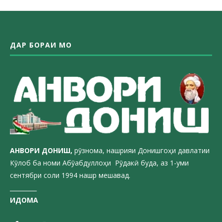
ДАР БОРАИ МО
АНВОРИ ДОН
ИШ,
рӯзнома, нашрияи Донишгоҳи давлатии
Кӯлоб ба номи Абӯабдуллоҳи Рӯдакӣ буда, аз 1-уми
сентябри соли 1994 нашр мешавад.
_________
ИДОМА