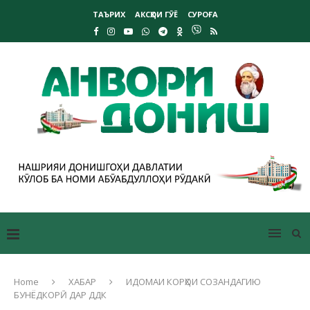
ТАЪРИХ
АКСҲОИ ГӮЁ
СУРОҒА
Home
ХАБАР
ИДОМАИ КОРҲОИ СОЗАНДАГИЮ
БУНЁДКОРӢ ДАР ДДК