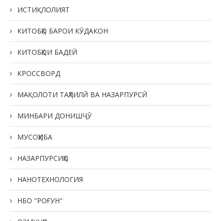
ИСТИҚЛОЛИЯТ
КИТОБҲО БАРОИ КӮДАКОН
КИТОБҲОИ БАДЕӢ
КРОССВОРД
МАҚОЛОТИ ТАҲЛИЛӢ ВА НАЗАРПУРСӢ
МИНБАРИ ДОНИШҶӮ
МУСОҲИБА
НАЗАРПУРСИҲО
НАНОТЕХНОЛОГИЯ
НБО "РОҒУН"