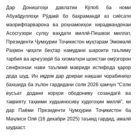
Дар Донишгоҳи давлатии Кӯлоб ба номи
Абуабдуллоҳи Рӯдакӣ бо баҳрамандӣ аз сиёсати
маорифпарварона ва роҳнамоиҳои хирадмандонаи
Асосгузори сулҳу ваҳдати миллӣ-Пешвои миллат,
Президенти Ҷумҳурии Тоҷикистон муҳтарам Эмомалӣ
Раҳмон ҷиҳати беҳтар намудани шароити таълиму
тарбия ва арҷгузорӣ ба хизматҳои шоистаи омӯзгорон
синфхонаи нави таълимӣ мавриди истифода қарор
дода шуд. Ин иқдом дар доираи нақшаи чорабиниҳо
бахшида ба эълон гардидани соли 2026 ҳамчун “Соли
вусъат додани корҳои ободониву созандагӣ ва
тақвияту таҳкими худшиносиву худогоҳии миллӣ”, ки
дар Паёми Президенти Ҷумҳурии Тоҷикистон ба
Маҷлиси Олӣ (16 декабри 2025) таъкид гардид, амалӣ
шудааст.