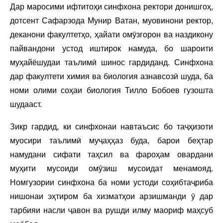
Дар маросими ифтитоҳи синфхона ректори донишгоҳ,
дотсент Сафарзода Мунир Ватан, муовинони ректор,
деканони факултетҳо, ҳайати омӯзгорон ва наздикону
пайвандони устод иштирок намуда, бо шароити
муҳайёшудаи таълимӣ шинос гардиданд. Синфхона
дар факултети химия ва биология азнавсозӣ шуда, ба
номи олими соҳаи биология Тилло Бобоев гузошта
шудааст.
Зикр гардид, ки синфхонаи навтаъсис бо таҷҳизоти
муосири таълимӣ муҷаҳҳаз буда, барои беҳтар
намудани сифати таҳсил ва фароҳам овардани
муҳити мусоиди омӯзиш мусоидат менамояд.
Номгузории синфхона ба номи устоди соҳибтаҷриба
нишонаи эҳтиром ба хизматҳои арзишманди ӯ дар
тарбияи насли ҷавон ва рушди илму маориф маҳсуб