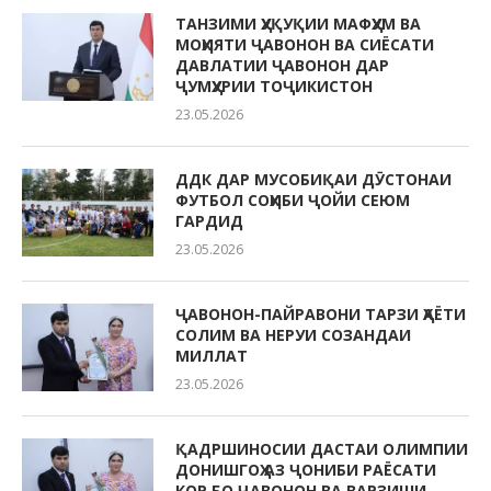
ТАНЗИМИ ҲУҚУҚИИ МАФҲУМ ВА
МОҲИЯТИ ҶАВОНОН ВА СИЁСАТИ
ДАВЛАТИИ ҶАВОНОН ДАР
ҶУМҲУРИИ ТОҶИКИСТОН
23.05.2026
ДДК ДАР МУСОБИҚАИ ДӮСТОНАИ
ФУТБОЛ СОҲИБИ ҶОЙИ СЕЮМ
ГАРДИД
23.05.2026
ҶАВОНОН-ПАЙРАВОНИ ТАРЗИ ҲАЁТИ
СОЛИМ ВА НЕРУИ СОЗАНДАИ
МИЛЛАТ
23.05.2026
ҚАДРШИНОСИИ ДАСТАИ ОЛИМПИИ
ДОНИШГОҲ АЗ ҶОНИБИ РАЁСАТИ
КОР БО ҶАВОНОН ВА ВАРЗИШИ