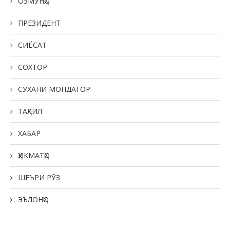
ОЗМУНҲО
ПРЕЗИДЕНТ
СИЁСАТ
СОХТОР
СУХАНИ МОНДАГОР
ТАҲЛИЛ
ХАБАР
ҲИКМАТҲО
ШЕЪРИ РӮЗ
ЭЪЛОНҲО