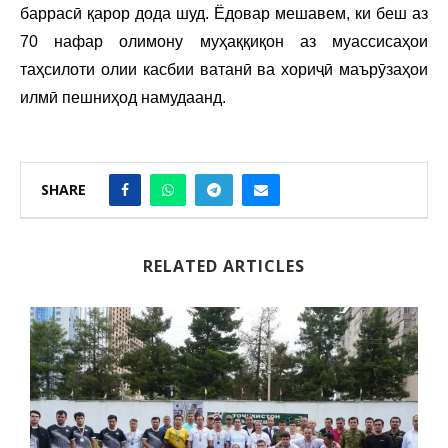
баррасӣ қарор дода шуд. Ёдовар мешавем, ки беш аз
70 нафар олимону муҳаққиқон аз муассисаҳои
таҳсилоти олии касбии ватанӣ ва хориҷӣ маърӯзаҳои
илмӣ пешниҳод намудаанд.
SHARE
RELATED ARTICLES