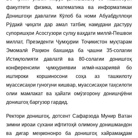
факултети физика, математика ва информатикаи
Донишгоҳи давлатии Кӯлоб ба номи Абуабдуллоҳи
Рӯдакӣ ҷиҳати дар амал татбиқ намудани дастуру
супоришҳои Асосгузори сулҳу ваҳдати миллӣ-Пешвои
миллат, Президенти Ҷумҳурии Тоҷикистон муҳтарам
Эмомалӣ Раҳмон бахшида ба ҷашни 35-солагии
Истиқлолияти давлатӣ ва 80-солагии донишгоҳ
конференсияи ҷумҳуриявии илмӣ-назариявӣ бо
иштироки коршиносони соҳа аз ташкилоту
муассисаҳои гуногуни кишвар, муассисаҳои таҳсилоти
олии мамлакат ва ҳайати омӯзгорону донишҷӯёни
донишгоҳ баргузор гардид.
Ректори донишгоҳ, дотсент Сафарзода Мунир Ватан
зимни ироаи сухани ифтитоҳӣ олимону донишмандон
ва дигар меҳмононро ба донишгоҳ хайрамақдам