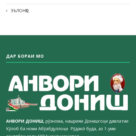
ЭЪЛОНҲО
ДАР БОРАИ МО
АНВОРИ ДОН
ИШ,
рӯзнома, нашрияи Донишгоҳи давлатии
Кӯлоб ба номи Абӯабдуллоҳи Рӯдакӣ буда, аз 1-уми