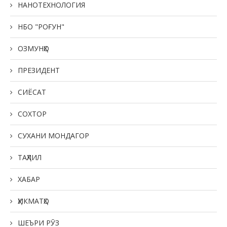
НАНОТЕХНОЛОГИЯ
НБО "РОҒУН"
ОЗМУНҲО
ПРЕЗИДЕНТ
СИЁСАТ
СОХТОР
СУХАНИ МОНДАГОР
ТАҲЛИЛ
ХАБАР
ҲИКМАТҲО
ШЕЪРИ РӮЗ