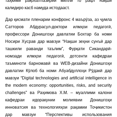
таҳкими рақобатпазирии миллӣ то рафт нақши
калидиро касб намуда истодааст.
Дар қисмати пленарии конфронс 4 маърӯза, аз ҷумла
Сатторов Абдурасул-доктори илмҳои педагогӣ,
профессори Донишгоҳи давлатии Бохтар ба номи
Носири Хусрав дар мавзуи “Нақши зеҳни сунъӣ дар
ташкили раванди таълим”, Фурқати Сикандарӣ-
номзади илмҳои педагогӣ, дотсенти кафедраи
таъминоти барномавӣ ва WEB-дизайни Донишгоҳи
давлатии Кӯлоб ба номи Абуабдуллоҳи Рӯдакӣ дар
мавзуи “Digital technologies and artificial intelligence in
the modern economy: opportunities, risks, and security
challenges” ва Раҳимова Х.М. – муаллими калони
кафедраи идоракунии молиявии Донишгоҳи
инноватсия ва технологияҳои рақамии Тоҷикистон
дар мавзуи “Перспективы использования