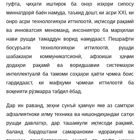
гуфта, ҷиҳати иштирок ба онҳо изҳори сипосу
миннатдорӣ баён намуда, таъкид дошт, ки асри XXI, ки
онро асри технологияҳои иттилоотӣ, иқтисоди рақамӣ
ва инноватсия меноманд, инсониятро ба марҳилаи
нави рушди тамаддун ворид намудааст. Пешрафти
босуръати технологияҳои иттилоотӣ, рушди
шабакаҳои коммуникатсионӣ, афзоиши ҳаҷми
додаҳои рақамӣ ва воридшавии системаҳои
интеллектуалӣ ба тамоми соҳаҳои ҳаёти ҷомеа боис
гардидааст, ки мафҳуми ҷомеаи иттилоотӣ ба
воқеияти рӯзмарра табдил ёбад.
Дар ин раванд, зеҳни сунъӣ ҳамчун яке аз самтҳои
афзалиятноки илму техника ва нишондиҳандаи сатҳи
рушди давлатҳо, дар ташаккули иқтисоди рақамӣ,
баланд бардоштани самаранокии идоракунӣ ва