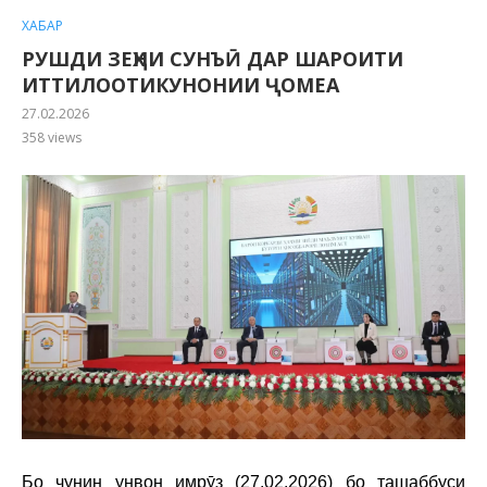
ХАБАР
РУШДИ ЗЕҲНИ СУНЪӢ ДАР ШАРОИТИ
ИТТИЛООТИКУНОНИИ ҶОМЕА
27.02.2026
358
views
Бо чунин унвон имрӯз (27.02.2026) бо ташаббуси