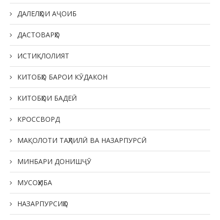
ДАЛЕЛҲОИ АҶОИБ
ДАСТОВАРҲО
ИСТИҚЛОЛИЯТ
КИТОБҲО БАРОИ КӮДАКОН
КИТОБҲОИ БАДЕӢ
КРОССВОРД
МАҚОЛОТИ ТАҲЛИЛӢ ВА НАЗАРПУРСӢ
МИНБАРИ ДОНИШҶӮ
МУСОҲИБА
НАЗАРПУРСИҲО