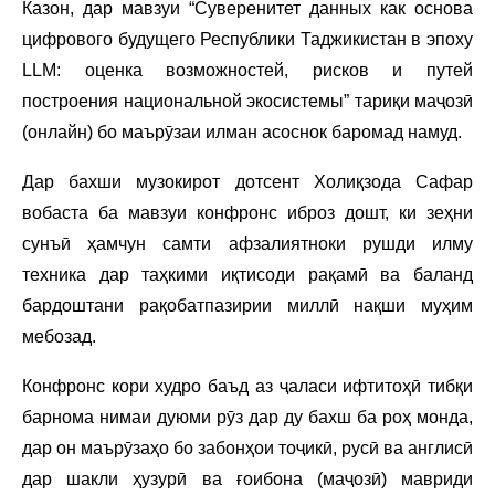
Казон, дар мавзуи “Суверенитет данных как основа
цифрового будущего Республики Таджикистан в эпоху
LLM: оценка возможностей, рисков и путей
построения национальной экосистемы” тариқи маҷозӣ
(онлайн) бо маърӯзаи илман асоснок баромад намуд.
Дар бахши музокирот дотсент Холиқзода Сафар
вобаста ба мавзуи конфронс иброз дошт, ки зеҳни
сунъӣ ҳамчун самти афзалиятноки рушди илму
техника дар таҳкими иқтисоди рақамӣ ва баланд
бардоштани рақобатпазирии миллӣ нақши муҳим
мебозад.
Конфронс кори худро баъд аз ҷаласи ифтитоҳӣ тибқи
барнома нимаи дуюми рӯз дар ду бахш ба роҳ монда,
дар он маърӯзаҳо бо забонҳои тоҷикӣ, русӣ ва англисӣ
дар шакли ҳузурӣ ва ғоибона (маҷозӣ) мавриди