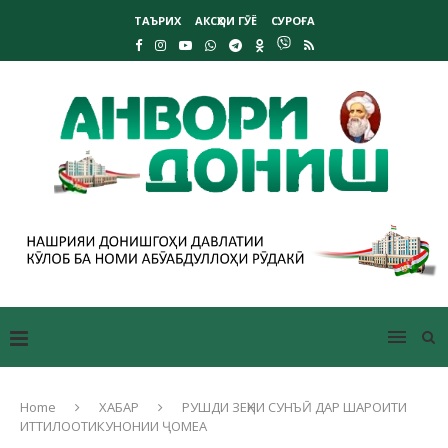
ТАЪРИХ
АКСҲОИ ГӮЁ
СУРОҒА
Home
ХАБАР
РУШДИ ЗЕҲНИ СУНЪӢ ДАР ШАРОИТИ
ИТТИЛООТИКУНОНИИ ҶОМЕА