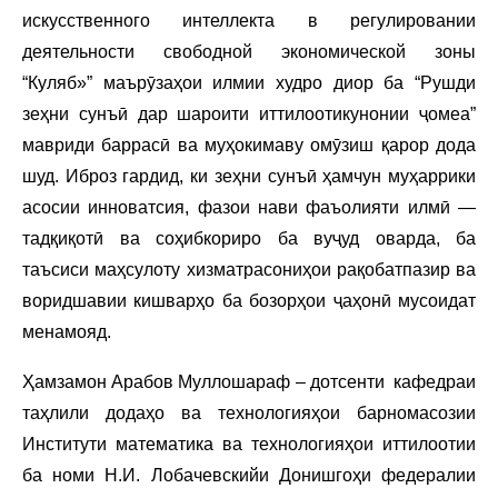
искусственного интеллекта в регулировании
деятельности свободной экономической зоны
“Куляб»” маърӯзаҳои илмии худро диор ба “Рушди
зеҳни сунъӣ дар шароити иттилоотикунонии ҷомеа”
мавриди баррасӣ ва муҳокимаву омӯзиш қарор дода
шуд. Иброз гардид, ки зеҳни сунъӣ ҳамчун муҳаррики
асосии инноватсия, фазои нави фаъолияти илмӣ —
тадқиқотӣ ва соҳибкориро ба вуҷуд оварда, ба
таъсиси маҳсулоту хизматрасониҳои рақобатпазир ва
воридшавии кишварҳо ба бозорҳои ҷаҳонӣ мусоидат
менамояд.
Ҳамзамон Арабов Муллошараф – дотсенти кафедраи
таҳлили додаҳо ва технологияҳои барномасозии
Институти математика ва технологияҳои иттилоотии
ба номи Н.И. Лобачевскийи Донишгоҳи федералии