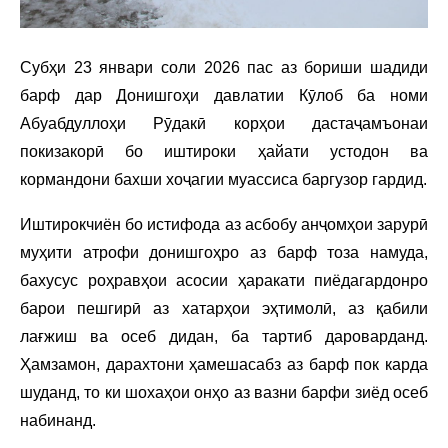
Субҳи 23 январи соли 2026 пас аз бориши шадиди
барф дар Донишгоҳи давлатии Кӯлоб ба номи
Абуабдуллоҳи Рӯдакӣ корҳои дастаҷамъонаи
покизакорӣ бо иштироки ҳайати устодон ва
кормандони бахши хоҷагии муассиса баргузор гардид.
Иштирокчиён бо истифода аз асбобу анҷомҳои зарурӣ
муҳити атрофи донишгоҳро аз барф тоза намуда,
бахусус роҳравҳои асосии ҳаракати пиёдагардонро
барои пешгирӣ аз хатарҳои эҳтимолӣ, аз қабили
лағжиш ва осеб дидан, ба тартиб дароварданд.
Ҳамзамон, дарахтони ҳамешасабз аз барф пок карда
шуданд, то ки шохаҳои онҳо аз вазни барфи зиёд осеб
набинанд.