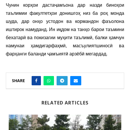
Чунин корҳои дастаҷамъона дар назди биноҳои
таълимии факултетҳои донишгоҳ низ ба роҳ монда
шуда, дар онҳо устодон ва кормандон фаъолона
иштирок намуданд. Ин иқдом на танҳо барои таъмини
бехатарӣ ва покизагии муҳити таълимӣ, балки ҳамчун
намунаи ҳамдигарфаҳмӣ, масъулиятшиносӣ ва
фарҳанги баланди ҷамъиятӣ арзёбӣ мегардад.
SHARE
RELATED ARTICLES