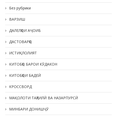
Без рубрики
ВАРЗИШ
ДАЛЕЛҲОИ АҶОИБ
ДАСТОВАРҲО
ИСТИҚЛОЛИЯТ
КИТОБҲО БАРОИ КӮДАКОН
КИТОБҲОИ БАДЕӢ
КРОССВОРД
МАҚОЛОТИ ТАҲЛИЛӢ ВА НАЗАРПУРСӢ
МИНБАРИ ДОНИШҶӮ