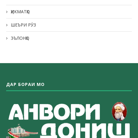
ҲИКМАТҲО
ШЕЪРИ РӮЗ
ЭЪЛОНҲО
ДАР БОРАИ МО