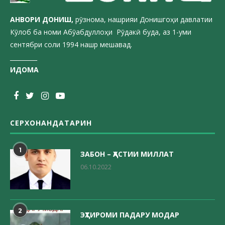
АНВОРИ ДОН
ИШ,
рӯзнома, нашрияи Донишгоҳи давлатии
Кӯлоб ба номи Абӯабдуллоҳи Рӯдакӣ буда, аз 1-уми
сентябри соли 1994 нашр мешавад.
_________
ИДОМА
СЕРХОНАНДАТАРИН
1
ЗАБОН – ҲАСТИИ МИЛЛАТ
06.10.2022
2
ЭҲТИРОМИ ПАДАРУ МОДАР