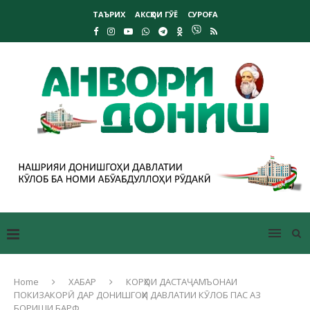
ТАЪРИХ
АКСҲОИ ГӮЁ
СУРОҒА
Home
ХАБАР
КОРҲОИ ДАСТАҶАМЪОНАИ
ПОКИЗАКОРӢ ДАР ДОНИШГОҲИ ДАВЛАТИИ КӮЛОБ ПАС АЗ
БОРИШИ БАРФ