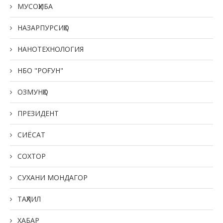
МУСОҲИБА
НАЗАРПУРСИҲО
НАНОТЕХНОЛОГИЯ
НБО "РОҒУН"
ОЗМУНҲО
ПРЕЗИДЕНТ
СИЁСАТ
СОХТОР
СУХАНИ МОНДАГОР
ТАҲЛИЛ
ХАБАР