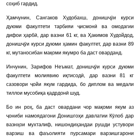
соҳиб гардид.
Ҳамчунин, Сангаков Худобахш, донишҷӯи курси
дуюми факултети тарбияи ҷисмонӣ ва омодагии
дифои ҳарбӣ, дар вазни 61 кг, ва Ҳакимов Худойдод,
донишҷӯи курси дуюми ҳамин факултет, дар вазни 89
кг, мутаносибан мақоми якумро ба даст оварданд.
Инчунин, Зарифов Неъмат, донишҷӯи курси дуюми
факултети молиявию иқтисодӣ, дар вазни 81 кг
сазовори ҷойи якум гардида, бо диплом ва медали
тиллои мусобиқа қадрдонӣ шуд.
Бо ин роҳ, ба даст овардани чор мақоми якум аз
ҷониби намоядагони Донишгоҳи давлатии Кӯлоб дар
вазнҳои мухталиф, нишондиҳандаи рушди устувори
варзиш ва фаъолияти пурсамари варзишгарони