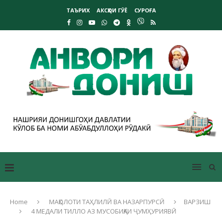
ТАЪРИХ
АКСҲОИ ГӮЁ
СУРОҒА
Home
МАҚОЛОТИ ТАҲЛИЛӢ ВА НАЗАРПУРСӢ
ВАРЗИШ
4 МЕДАЛИ ТИЛЛО АЗ МУСОБИҚАИ ҶУМҲУРИЯВӢ