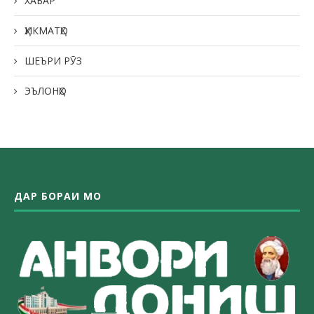
ХАБАР
ҲИКМАТҲО
ШЕЪРИ РӮЗ
ЭЪЛОНҲО
ДАР БОРАИ МО