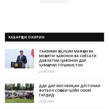
ХАБАРҲОИ ОХИРИН
ТАНЗИМИ ҲУҚУҚИИ МАФҲУМ ВА
МОҲИЯТИ ҶАВОНОН ВА СИЁСАТИ
ДАВЛАТИИ ҶАВОНОН ДАР
ҶУМҲУРИИ ТОҶИКИСТОН
23.05.2026
ДДК ДАР МУСОБИҚАИ ДӮСТОНАИ
ФУТБОЛ СОҲИБИ ҶОЙИ СЕЮМ
ГАРДИД
23.05.2026