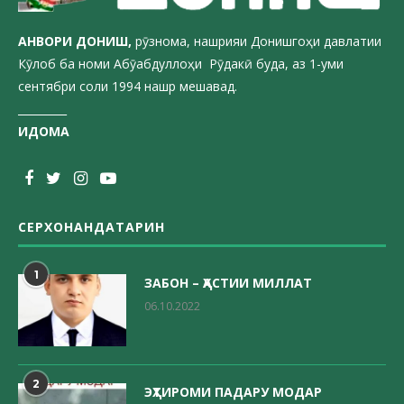
АНВОРИ ДОН
ИШ,
рӯзнома, нашрияи Донишгоҳи давлатии
Кӯлоб ба номи Абӯабдуллоҳи Рӯдакӣ буда, аз 1-уми
сентябри соли 1994 нашр мешавад.
_________
ИДОМА
СЕРХОНАНДАТАРИН
1
ЗАБОН – ҲАСТИИ МИЛЛАТ
06.10.2022
2
ЭҲТИРОМИ ПАДАРУ МОДАР