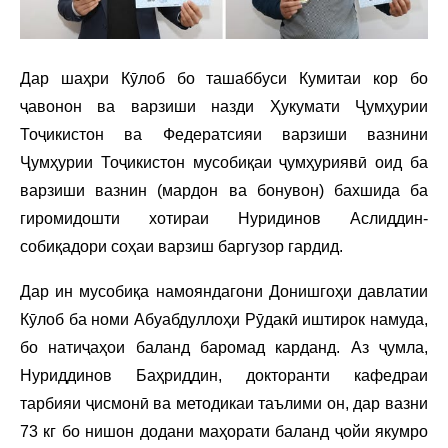
Дар шаҳри Кӯлоб бо ташаббуси Кумитаи кор бо
ҷавонон ва варзиши назди Ҳукумати Ҷумҳурии
Тоҷикистон ва Федератсияи варзиши вазнини
Ҷумҳурии Тоҷикистон мусобиқаи ҷумҳуриявӣ оид ба
варзиши вазнин (мардон ва бонувон) бахшида ба
гиромидошти хотираи Нуридинов Аслиддин-
собиқадори соҳаи варзиш баргузор гардид.
Дар ин мусобиқа намояндагони Донишгоҳи давлатии
Кӯлоб ба номи Абуабдуллоҳи Рӯдакӣ иштирок намуда,
бо натиҷаҳои баланд баромад карданд. Аз ҷумла,
Нуриддинов Баҳриддин, докторанти кафедраи
тарбияи ҷисмонӣ ва методикаи таълими он, дар вазни
73 кг бо нишон додани маҳорати баланд ҷойи якумро