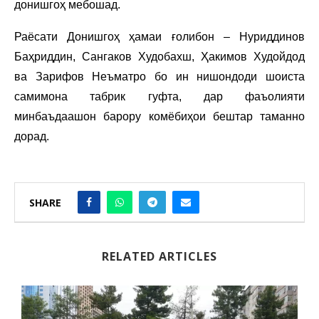
донишгоҳ мебошад.
Раёсати Донишгоҳ ҳамаи ғолибон – Нуриддинов
Баҳриддин, Сангаков Худобахш, Ҳакимов Худойдод
ва Зарифов Неъматро бо ин нишондоди шоиста
самимона табрик гуфта, дар фаъолияти
минбаъдаашон барору комёбиҳои бештар таманно
дорад.
SHARE
RELATED ARTICLES