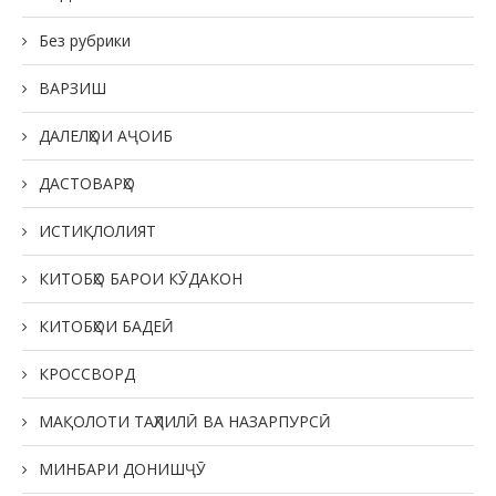
Без рубрики
ВАРЗИШ
ДАЛЕЛҲОИ АҶОИБ
ДАСТОВАРҲО
ИСТИҚЛОЛИЯТ
КИТОБҲО БАРОИ КӮДАКОН
КИТОБҲОИ БАДЕӢ
КРОССВОРД
МАҚОЛОТИ ТАҲЛИЛӢ ВА НАЗАРПУРСӢ
МИНБАРИ ДОНИШҶӮ