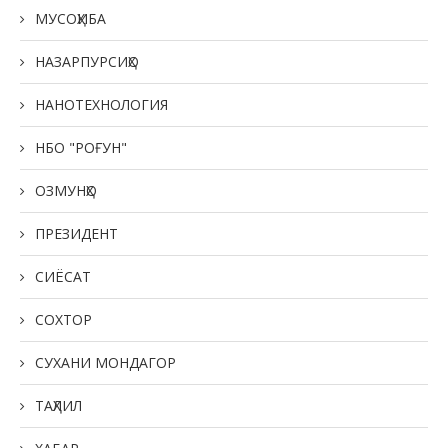
МУСОҲИБА
НАЗАРПУРСИҲО
НАНОТЕХНОЛОГИЯ
НБО "РОҒУН"
ОЗМУНҲО
ПРЕЗИДЕНТ
СИЁСАТ
СОХТОР
СУХАНИ МОНДАГОР
ТАҲЛИЛ