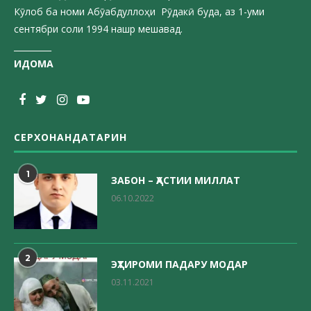
Кӯлоб ба номи Абӯабдуллоҳи Рӯдакӣ буда, аз 1-уми
сентябри соли 1994 нашр мешавад.
_________
ИДОМА
СЕРХОНАНДАТАРИН
1
ЗАБОН – ҲАСТИИ МИЛЛАТ
06.10.2022
2
ЭҲТИРОМИ ПАДАРУ МОДАР
03.11.2021