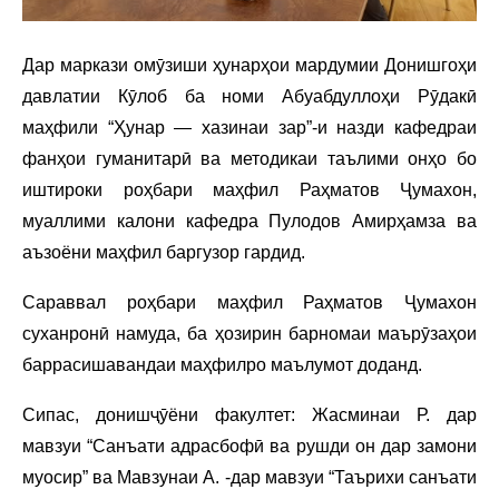
Дар маркази омӯзиши ҳунарҳои мардумии Донишгоҳи
давлатии Кӯлоб ба номи Абуабдуллоҳи Рӯдакӣ
маҳфили “Ҳунар — хазинаи зар”-и назди кафедраи
фанҳои гуманитарӣ ва методикаи таълими онҳо бо
иштироки роҳбари маҳфил Раҳматов Ҷумахон,
муаллими калони кафедра Пулодов Амирҳамза ва
аъзоёни маҳфил баргузор гардид.
Сараввал роҳбари маҳфил Раҳматов Ҷумахон
суханронӣ намуда, ба ҳозирин барномаи маърӯзаҳои
баррасишавандаи маҳфилро маълумот доданд.
Сипас, донишҷӯёни факултет: Жасминаи Р. дар
мавзуи “Санъати адрасбофӣ ва рушди он дар замони
муосир” ва Мавзунаи А. -дар мавзуи “Таърихи санъати