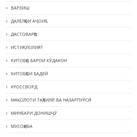
ВАРЗИШ
ДАЛЕЛҲОИ АҶОИБ
ДАСТОВАРҲО
ИСТИҚЛОЛИЯТ
КИТОБҲО БАРОИ КӮДАКОН
КИТОБҲОИ БАДЕӢ
КРОССВОРД
МАҚОЛОТИ ТАҲЛИЛӢ ВА НАЗАРПУРСӢ
МИНБАРИ ДОНИШҶӮ
МУСОҲИБА