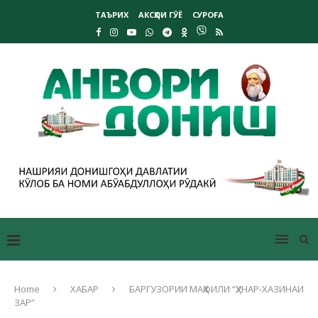
ТАЪРИХ
АКСҲОИ ГӮЁ
СУРОҒА
Home
ХАБАР
БАРГУЗОРИИ МАҲФИЛИ “ҲУНАР-ХАЗИНАИ
ЗАР”