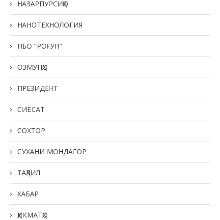
НАЗАРПУРСИҲО
НАНОТЕХНОЛОГИЯ
НБО "РОҒУН"
ОЗМУНҲО
ПРЕЗИДЕНТ
СИЁСАТ
СОХТОР
СУХАНИ МОНДАГОР
ТАҲЛИЛ
ХАБАР
ҲИКМАТҲО