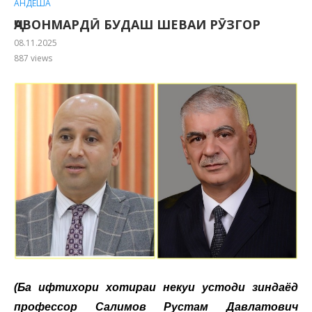
АНДЕША
ҶАВОНМАРДӢ БУДАШ ШЕВАИ РӮЗГОР
08.11.2025
887
views
(Ба ифтихори хотираи некуи устоди зиндаёд
профессор Салимов Рустам Давлатович