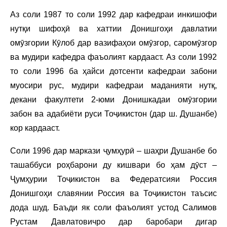
Аз соли 1987 то соли 1992 дар кафедраи инкишофи
нутқи шифоҳӣ ва хаттии Донишгоҳи давлатии
омӯзгории Кӯлоб дар вазифаҳои омӯзгор, саромӯзгор
ва мудири кафедра фаъолият кардааст. Аз соли 1992
то соли 1996 ба ҳайси дотсенти кафедраи забони
муосири рус, мудири кафедраи маданияти нутқ,
декани факултети 2-юми Донишкадаи омӯзгории
забон ва адабиёти руси Тоҷикистон (дар ш. Душанбе)
кор кардааст.
Соли 1996 дар маркази ҷумҳурӣ – шаҳри Душанбе бо
ташаббуси роҳбарони ду кишвари бо ҳам дӯст –
Ҷумҳурии Тоҷикистон ва Федератсияи Россия
Донишгоҳи славянии Россия ва Тоҷикистон таъсис
дода шуд. Баъди як соли фаъолият устод Салимов
Рустам Давлатовичро дар баробари дигар