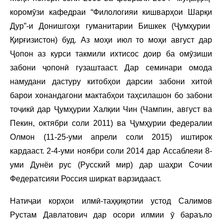
коромӯзи кафедраи “Филологияи кишварҳои Шарқи
Дур”-и Донишгоҳи гуманитарии Бишкек (Ҷумҳурии
Қирғизистон) буд. Аз моҳи июл то моҳи август дар
Ҷопон аз курси такмили ихтисос доир ба омӯзиши
забони ҷопонӣ гузаштааст. Дар семинари омода
намудани дастуру китобҳои дарсии забони хитоӣ
барои хонандагони мактабҳои таҳсилашон бо забони
тоҷикӣ дар Ҷумҳурии Халқии Чин (Чампин, август ва
Пекин, октябри соли 2011) ва Ҷумҳурии федералии
Олмон (11-25-уми апрели соли 2015) иштирок
кардааст. 2-4-уми ноябри соли 2014 дар Ассаблеяи 8-
уми Дунёи рус (Русский мир) дар шаҳри Сочии
Федератсияи Россия ширкат варзидааст.
Натиҷаи корҳои илмӣ-таҳқиқотии устод Салимов
Рустам Давлатович дар осори илмии ӯ бараъло