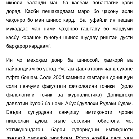
иқболи баланди ман ба касбам вобастагии қавӣ
дорад. Касби пешакардаам маро бо ҷаҳону аҳли
ҷаҳонро бо ман шинос кард. Ба туфайли ин пешаи
муқаддас ман ними ҷаҳонро гаштаву бо мардуми
касбу корашон гуногун шинос шудаву риштаи дӯстӣ
барқарор кардаам”.
Ин ҷо мехоҳам доир ба шиносоӣ, ҳамкорӣ ва
пайвандиам бо устод Рустам Давлатович чанд сухане
гуфта бошам. Соли 2004 каминаи камтарин донишҷӯи
соли панҷуми факултети филологияи тоҷики (ҳоло
филологияи тоҷик ва журналистика) Донишгоҳи
давлатии Кӯлоб ба номи Абуабдуллоҳи Рӯдакӣ будам.
Баъди супурдани санҷишу имтиҳоноти ҷории
нимсолаи дуюм, яъне сессияи тобистона мо,
хатмкунандагон, барои супоридани имтиҳоноти
давлатӣ омодагӣ гирифтем. Рӯзҳо ноайён паси ҳам