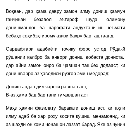
Воқеан, дар ҳама давру замон илму дониш ҳамчун
ганҷинаи безавол эътироф шуда, олимону
донишмандон ба шарофати андухтани ин неъмати
бебаҳо соҳибэҳтирому азизи баҳру бар гаштаанд.
Сардафтари адабиёти тоҷику форс устод Рӯдакӣ
рӯшании қалбро ба анвори дониш вобаста дониста,
дар айни замон онро ба ҷавшан ташбеҳ додааст, ки
донишварро аз ҳаводиси рӯзгор эмин медорад:
Дониш андар дил чароғи равшан аст,
В-аз ҳама бад бар тани ту ҷавшан аст.
Маҳз ҳамин фазилату баракати дониш аст, ки аҳли
илму адаб ба ҳар роҳу восита кӯшиш менамоянд, ки
аз шаҳди он коми ҷонашон лаззат барад. Яке аз чунин