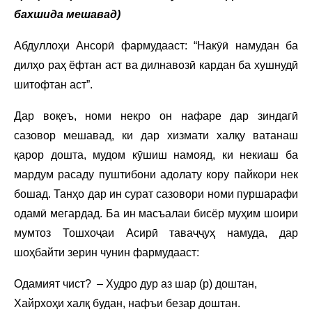
бахшида мешавад)
Абдуллоҳи Ансорӣ фармудааст: “Накӯӣ намудан ба
дилҳо раҳ ёфтан аст ва дилнавозӣ кардан ба хушнудӣ
шитофтан аст”.
Дар воқеъ, номи некро он нафаре дар зиндагӣ
сазовор мешавад, ки дар хизмати халқу ватанаш
қарор дошта, мудом кӯшиш намояд, ки некиаш ба
мардум расаду пуштибони адолату кору пайкори нек
бошад. Танҳо дар ин сурат сазовори номи пуршарафи
одамӣ мегардад. Ба ин масъалаи бисёр муҳим шоири
мумтоз Тошхоҷаи Асирӣ таваҷҷуҳ намуда, дар
шоҳбайти зерин чунин фармудааст:
Одамият чист? – Худро дур аз шар (р) доштан,
Хайрхоҳи халқ будан, нафъи безар доштан.