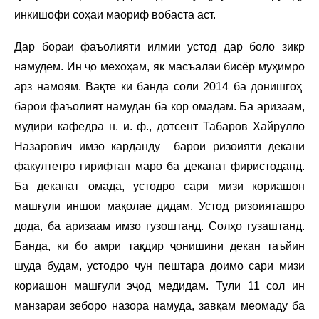
инкишофи соҳаи маориф вобаста аст.
Дар бораи фаъолияти илмии устод дар боло зикр
намудем. Ин ҷо мехоҳам, як масъалаи бисёр муҳимро
арз намоям. Вақте ки банда соли 2014 ба донишгоҳ
барои фаъолият намудан ба кор омадам. Ба аризаам,
мудири кафедра н. и. ф., дотсент Табаров Хайрулло
Назарович имзо карданду барои ризоияти декани
факултетро гирифтан маро ба деканат фиристоданд.
Ба деканат омада, устодро сари мизи кориашон
машғули иншои мақолае дидам. Устод ризоияташро
дода, ба аризаам имзо гузоштанд. Солҳо гузаштанд.
Банда, ки бо амри тақдир ҷонишини декан таъйин
шуда будам, устодро чун пештара доимо сари мизи
кориашон машғули эҷод медидам. Тули 11 сол ин
манзараи зеборо назора намуда, завқам меомаду ба