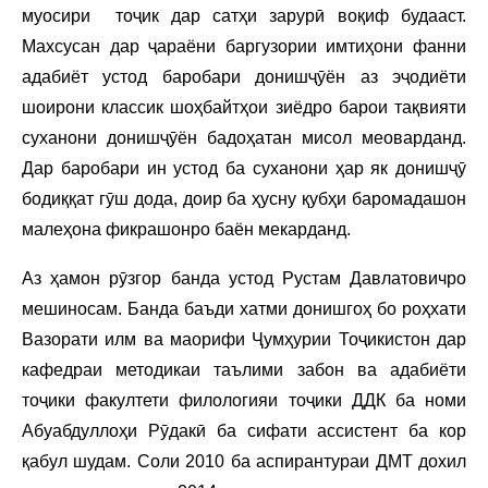
муосири тоҷик дар сатҳи зарурӣ воқиф будааст.
Махсусан дар ҷараёни баргузории имтиҳони фанни
адабиёт устод баробари донишҷӯён аз эҷодиёти
шоирони классик шоҳбайтҳои зиёдро барои тақвияти
суханони донишҷӯён бадоҳатан мисол меоварданд.
Дар баробари ин устод ба суханони ҳар як донишҷӯ
бодиққат гӯш дода, доир ба ҳусну қубҳи баромадашон
малеҳона фикрашонро баён мекарданд.
Аз ҳамон рӯзгор банда устод Рустам Давлатовичро
мешиносам. Банда баъди хатми донишгоҳ бо роҳхати
Вазорати илм ва маорифи Ҷумҳурии Тоҷикистон дар
кафедраи методикаи таълими забон ва адабиёти
тоҷики факултети филологияи тоҷики ДДК ба номи
Абуабдуллоҳи Рӯдакӣ ба сифати ассистент ба кор
қабул шудам. Соли 2010 ба аспирантураи ДМТ дохил