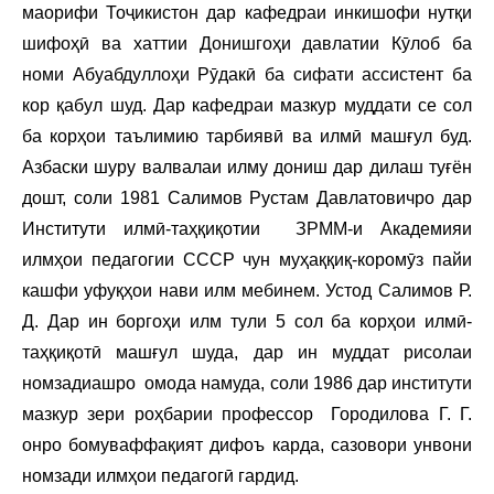
маорифи Тоҷикистон дар кафедраи инкишофи нутқи
шифоҳӣ ва хаттии Донишгоҳи давлатии Кӯлоб ба
номи Абуабдуллоҳи Рӯдакӣ ба сифати ассистент ба
кор қабул шуд. Дар кафедраи мазкур муддати се сол
ба корҳои таълимию тарбиявӣ ва илмӣ машғул буд.
Азбаски шуру валвалаи илму дониш дар дилаш туғён
дошт, соли 1981 Салимов Рустам Давлатовичро дар
Институти илмӣ-таҳқиқотии ЗРММ-и Академияи
илмҳои педагогии СССР чун муҳаққиқ-коромӯз пайи
кашфи уфуқҳои нави илм мебинем. Устод Салимов Р.
Д. Дар ин боргоҳи илм тули 5 сол ба корҳои илмӣ-
таҳқиқотӣ машғул шуда, дар ин муддат рисолаи
номзадиашро омода намуда, соли 1986 дар институти
мазкур зери роҳбарии профессор Городилова Г. Г.
онро бомуваффақият дифоъ карда, сазовори унвони
номзади илмҳои педагогӣ гардид.