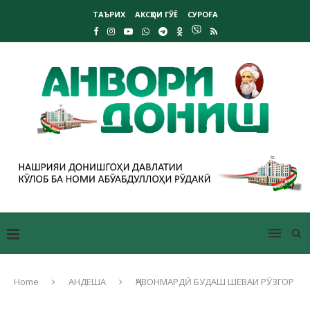
ТАЪРИХ
АКСҲОИ ГӮЁ
СУРОҒА
Home
АНДЕША
ҶАВОНМАРДӢ БУДАШ ШЕВАИ РӮЗГОР