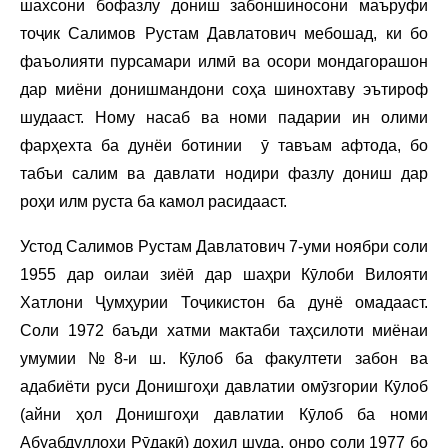
шахсони бофазлу дониш забоншиносони маъруфи
тоҷик Салимов Рустам Давлатович мебошад, ки бо
фаъолияти пурсамари илмӣ ва осори мондагорашон
дар миёни донишмандони соҳа шинохтаву эътироф
шудааст. Ному насаб ва номи падарии ин олими
фарҳехта ба дунёи ботинии ӯ тавъам афтода, бо
табъи салим ва давлати нодири фазлу дониш дар
роҳи илм руста ба камол расидааст.
Устод Салимов Рустам Давлатович 7-уми ноябри соли
1955 дар оилаи зиёӣ дар шаҳри Кӯлоби Вилояти
Хатлони Ҷумҳурии Тоҷикистон ба дунё омадааст.
Соли 1972 баъди хатми мактаби таҳсилоти миёнаи
умумии №8-и ш. Кӯлоб ба факултети забон ва
адабиёти руси Донишгоҳи давлатии омӯзгории Кӯлоб
(айни ҳол Донишгоҳи давлатии Кӯлоб ба номи
Абуабдуллоҳи Рӯдакӣ) дохил шуда, онро соли 1977 бо