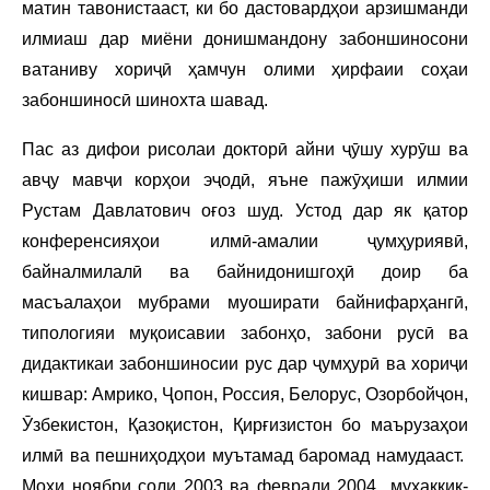
матин тавонистааст, ки бо дастовардҳои арзишманди
илмиаш дар миёни донишмандону забоншиносони
ватаниву хориҷӣ ҳамчун олими ҳирфаии соҳаи
забоншиносӣ шинохта шавад.
Пас аз дифои рисолаи докторӣ айни ҷӯшу хурӯш ва
авҷу мавҷи корҳои эҷодӣ, яъне пажӯҳиши илмии
Рустам Давлатович оғоз шуд. Устод дар як қатор
конференсияҳои илмӣ-амалии ҷумҳуриявӣ,
байналмилалӣ ва байнидонишгоҳӣ доир ба
масъалаҳои мубрами муоширати байнифарҳангӣ,
типологияи муқоисавии забонҳо, забони русӣ ва
дидактикаи забоншиносии рус дар ҷумҳурӣ ва хориҷи
кишвар: Амрико, Ҷопон, Россия, Белорус, Озорбойҷон,
Ӯзбекистон, Қазоқистон, Қирғизистон бо маърузаҳои
илмӣ ва пешниҳодҳои муътамад баромад намудааст.
Моҳи ноябри соли 2003 ва феврали 2004 муҳаққиқ-