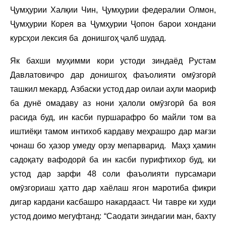
Ҷумҳурии Халқии Чин, Ҷумҳурии федералии Олмон,
Ҷумҳурии Корея ва Ҷумҳурии Ҷопон барои хондани
курсҳои лексия ба донишгоҳ ҷалб шудад.
Як бахши муҳимми кори устоди зиндаёд Рустам
Давлатовичро дар донишгоҳ фаъолияти омӯзгорӣ
ташкил мекард. Азбаски устод дар оилаи аҳли маориф
ба дунё омадаву аз нони ҳалоли омӯзгорӣ ба воя
расида буд, ин касби пуршарафро бо майли том ва
иштиёқи тамом интихоб кардаву меҳрашро дар мағзи
ҷонаш бо ҳазор умеду орзу мепарварид. Маҳз ҳамин
садоқату вафодорӣ ба ин касби пурифтихор буд, ки
устод дар зарфи 48 соли фаъолияти пурсамари
омӯзгориаш ҳатто дар хаёлаш ягон маротиба фикри
дигар кардани касбашро накардааст. Чи тавре ки худи
устод доимо мегуфтанд: “Саодати зиндагии ман, бахту