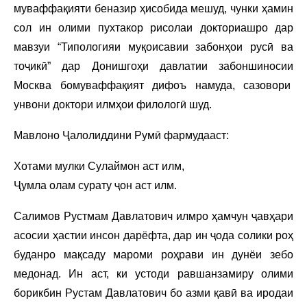
муваффақияти беназир ҳисобида мешуд, чунки ҳамин
сол ин олими пухтакор рисолаи докториашро дар
мавзуи “Типологияи муқоисавии забонҳои русӣ ва
тоҷикӣ” дар Донишгоҳи давлатии забоншиносии
Москва бомуваффақият дифоъ намуда, сазовори
унвони доктори илмҳои филологӣ шуд.
Мавлоно Ҷалолиддини Румӣ фармудааст:
Хотами мулки Сулаймон аст илм,
Ҷумла олам сурату ҷон аст илм.
Салимов Рустмам Давлатович илмро ҳамчун ҷавҳари
асосии ҳастии инсон дарёфта, дар ин ҷода солики роҳ
буданро мақсаду мароми роҳрави ин дунёи зебо
медонад. Ин аст, ки устоди равшанзамиру олими
борикбин Рустам Давлатович бо азми қавӣ ва иродаи