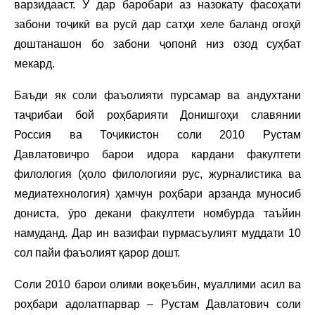
варзидааст. Ӯ дар баробари аз назокату фасоҳати
забони тоҷикӣ ва русӣ дар сатҳи хеле баланд огоҳӣ
доштанашон бо забони ҷопонӣ низ озод суҳбат
мекард.
Баъди як соли фаъолияти пурсамар ва андухтани
таҷрибаи бой роҳбарияти Донишгоҳи славянии
Россия ва Тоҷикистон соли 2010 Рустам
Давлатовичро барои идора кардани факултети
филология (ҳоло филологияи рус, журналистика ва
медиатехнология) ҳамчун роҳбари арзанда муносиб
дониста, ӯро декани факултети номбурда таъйин
намуданд. Дар ин вазифаи пурмасъулият муддати 10
сол пайи фаъолият қарор дошт.
Соли 2010 барои олими воқеъбин, муаллими асил ва
роҳбари адолатпарвар – Рустам Давлатович соли