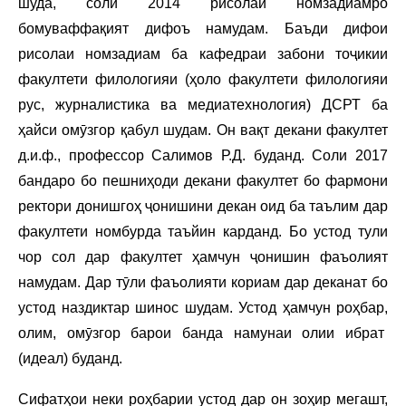
шуда, соли 2014 рисолаи номзадиамро
бомуваффақият дифоъ намудам. Баъди дифои
рисолаи номзадиам ба кафедраи забони тоҷикии
факултети филологияи (ҳоло факултети филологияи
рус, журналистика ва медиатехнология) ДСРТ ба
ҳайси омӯзгор қабул шудам. Он вақт декани факултет
д.и.ф., профессор Салимов Р.Д. буданд. Соли 2017
бандаро бо пешниҳоди декани факултет бо фармони
ректори донишгоҳ ҷонишини декан оид ба таълим дар
факултети номбурда таъйин карданд. Бо устод тули
чор сол дар факултет ҳамчун ҷонишин фаъолият
намудам. Дар тӯли фаъолияти кориам дар деканат бо
устод наздиктар шинос шудам. Устод ҳамчун роҳбар,
олим, омӯзгор барои банда намунаи олии ибрат
(идеал) буданд.
Сифатҳои неки роҳбарии устод дар он зоҳир мегашт,