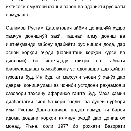
ихтисоси омӯзгори фанни забон ва адабиёти рус хатм
намудааст.
Салимов Рустам Давлатович айёми донишҷӯӣ худро
ҳамчун донишҷӯӣ закӣ, ташнаи илму дониш ва
иштиёқманди забону адабиёти рус нишон дода, дар
аснои корҳои эҷодӣ (навиштани корҳои курсӣ ва
дипломӣ) бо истеъдоди фитрӣ ва табиати
фавқулоддааш ҳамсабақону устодонашро дар ҳайрат
гузошта буд. Ин буд, ки маҳсули эҷоди ӯ ҳанӯз дар
давраи донишҷӯиаш аз ҷониби устодони раҳнамояш
сазовори таҳсину афаринҳо гашта буд. Маҳз ҳамин
дилбастагии зиёд ба кори эҷодӣ ва дунёи нурбори
илм Рустам Давлатовичро водор намуд, ки барои
идома додани корҳои илмиву эҷодӣ дар донишгоҳ
монад. Яъне, соли 1977 бо роҳхати Вазорати