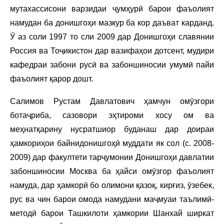
мутахассисони варзидаи ҷумҳурӣ барои фаъолият
намудан ба донишгоҳи мазкур ба кор даъват карданд.
Ӯ аз соли 1997 то сли 2009 дар Донишгоҳи славянии
Россия ва Тоҷикистон дар вазифаҳои дотсент, мудири
кафедраи забони русӣ ва забоншиносии умумӣ пайи
фаъолият қарор дошт.
Салимов Рустам Давлатович ҳамчун омӯзгори
ботаҷриба, сазовори эҳтироми хосу ом ва
меҳнатқарину нусратшиор буданаш дар доираи
ҳамкориҳои байнидонишгоҳӣ муддати як сол (с. 2008-
2009) дар факултети тарҷумонии Донишгоҳи давлатии
забоншиносии Москва ба ҳайси омӯзгор фаъолият
намуда, дар ҳамкорӣ бо олимони қазоқ, кирғиз, ӯзебек,
рус ва чин барои омода намудани маҷмуаи таълимӣ-
методӣ барои Ташкилоти ҳамкории Шанхай ширкат