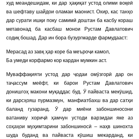
худ меандешидам, ки дар ҳақиқат устод олими воқеӣ
ва шефтаву шайдои оламаи маонист. Охир, кас танҳо
дар сурати ишқи поку самимӣ доштан ба касбу кораш
метавонад ба касбаш монои Рустам Давлатович
содиқ бошад. Дар ин бора бузургмарде фармудааст:
Мерасад аз завқ ҳар коре ба меъроҷи камол,
Ба умеди корфармо кор кардан мумкин аст.
Муваффақияти устод дар ҷодаи омӯзгорӣ дар он
таҷассум меёфт, ки барои Рустам Давлатович
донишгоҳ макони муқаддас буд. Ӯ пайваста мекӯшид,
ки дарсҳояш пурмазмун, манфиатбахш ва дар сатҳи
баланд гузаранд. Ӯ дар миёни забоншиносони
ватаниву хориҷӣ ҳамчун устоди варзидаи яке аз
соҳаҳои муҳимтарини забоншиносӣ – наҳв шинохта
шуда буданд ва пайваста кӯшиш мекарданд, ки