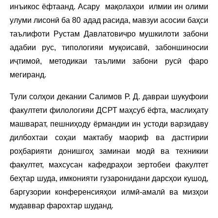
инъикос ёфтаанд. Асару мақолаҳои илмии ин олими
улуми лисонӣ ба 80 адад расида, мавзуи асосии баҳси
таълифоти Рустам Давлатовичро мушкилоти забони
адабии рус, типологияи муқоисавӣ, забоншиносии
иҷтимоӣ, методикаи таълими забони русӣ фаро
мегиранд.
Тули солҳои декании Салимов Р. Д. давраи шукуфоии
факултети филологияи ДСРТ маҳсуб ёфта, маслиҳату
машварат, пешниҳоду ёрмандии ин устоди варзидаву
дилбохтаи соҳаи мактабу маориф ва дастгирии
роҳбарияти донишгоҳ заминаи модӣ ва техникии
факултет, махсусан кафедраҳои зертобеи факултет
беҳтар шуда, имконияти гузаронидани дарсҳои кушод,
баргузории конференсияҳои илмӣ-амалӣ ва мизҳои
мудаввар фарохтар шуданд.