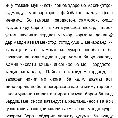
ки ӯ тамоми мушкилоти пешомадаро бо маслиҳатҳои
судманду машваратҳои файзбахш ҳаллу фасл
менамуд. Бо тамоми зердастон, ҳамкорон, хурду
бузург, пиру барно як хел муносибат мекард. Барои
устод шахсияти зердаст, ҳамкор, корманд, донишҷӯ
дар мадди аввал меистод. Устод кӯшиш мекарданд, ки
ҳурмату иззати тамоми мардумро новобаста ба
вазифаи ишғолнамудааш дар ҷомеа ба ҷо оварад.
Ҳамин хислати наҷиби инсониро ба мо – зердастон
талқин мекарданд. Пайваста таъкид мекарданд, ки
вазифаи ҷонии мо хизмат ба халқу давлат аст.
Бинобар ин, мо бояд беғаразона дар таълиму тарбияи
насли ҷавони миллат иштирок намуда, барои баланд
бардоштани ҳисси ватандӯстӣ, хештаншиносӣ ва арҷ
гузоштани арзишҳои миллӣ саҳми арзишманди худро
гузорем. Зеро пойдории давлату ҳукумат ба рушду