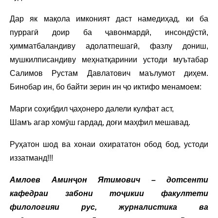
Дар як мақола имконият даст намедиҳад, ки ба
пуррагӣ доир ба ҷавонмардӣ, инсондӯстӣ,
ҳимматбаландиву адолатпешагӣ, фазлу дониш,
мушкилписандиву меҳнатқаринии устоди муътабар
Салимов Рустам Давлатович маълумот диҳем.
Бинобар ин, бо байти зерин ин ҷо иктифо менамоем:
Марги соҳибдил ҷаҳонеро далели кулфат аст,
Шамъ агар хомӯш гардад, доғи маҳфил мешавад.
Руҳатон шод ва хонаи охирататон обод бод, устоди
иззатманд!!!
Амлоев Аминҷон Ятимович – дотсенти
кафедраи забони тоҷикии факултети
филологияи рус, журналистика ва