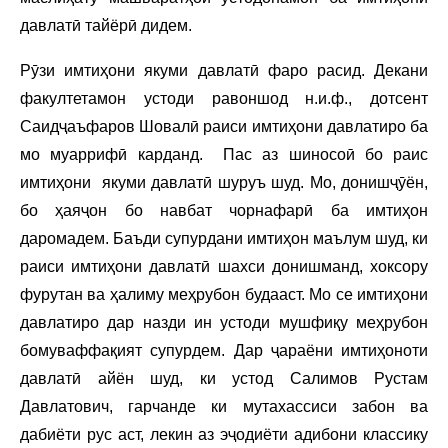
давлатӣ тайёрӣ дидем.
Рӯзи имтиҳони якуми давлатӣ фаро расид. Декани
факултетамон устоди равоншод н.и.ф., дотсент
Саидҷаъфаров Шовалӣ раиси имтиҳони давлатиро ба
мо муаррифӣ карданд. Пас аз шиносоӣ бо раис
имтиҳони якуми давлатӣ шуруъ шуд. Мо, донишҷӯён,
бо ҳаяҷон бо навбат чорнафарӣ ба имтиҳон
даромадем. Баъди супурдани имтиҳон маълум шуд, ки
раиси имтиҳони давлатӣ шахси донишманд, хоксору
фурутан ва ҳалиму меҳрубон будааст. Мо се имтиҳони
давлатиро дар назди ин устоди мушфиқу меҳрубон
бомуваффақият супурдем. Дар ҷараёни имтиҳоноти
давлатӣ айён шуд, ки устод Салимов Рустам
Давлатович, гарчанде ки мутахассиси забон ва
дабиёти рус аст, лекин аз эҷодиёти адибони классику