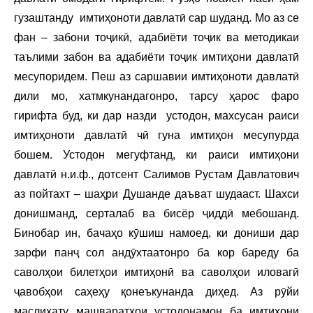
гузаштанду имтиҳоноти давлатӣ сар шуданд. Мо аз се
фан – забони тоҷикӣ, адабиёти тоҷик ва методикаи
таълими забон ва адабиёти тоҷик имтиҳони давлатӣ
месупоридем. Пеш аз саршавии имтиҳоноти давлатӣ
дили мо, хатмкунандагонро, тарсу ҳарос фаро
гирифта буд, ки дар назди устодон, махсусан раиси
имтиҳоноти давлатӣ чӣ гуна имтиҳон месупурда
бошем. Устодон мегуфтанд, ки раиси имтиҳони
давлатӣ н.и.ф., дотсент Салимов Рустам Давлатович
аз пойтахт – шаҳри Душанде даъват шудааст. Шахси
донишманд, серталаб ва бисёр ҷиддӣ мебошанд.
Бинобар ин, бачаҳо кӯшиш намоед, ки дониши дар
зарфи панҷ сол андӯхтаатонро ба кор бареду ба
саволҳои билетҳои имтиҳонӣ ва саволҳои иловагӣ
ҷавобҳои саҳеҳу қонеъкунанда диҳед. Аз рӯйи
маслиҳату машваратҳои устодонамон ба имтиҳони