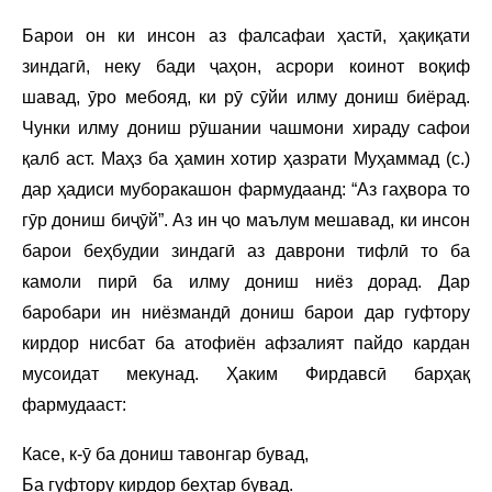
Барои он ки инсон аз фалсафаи ҳастӣ, ҳақиқати
зиндагӣ, неку бади ҷаҳон, асрори коинот воқиф
шавад, ӯро мебояд, ки рӯ сӯйи илму дониш биёрад.
Чунки илму дониш рӯшании чашмони хираду сафои
қалб аст. Маҳз ба ҳамин хотир ҳазрати Муҳаммад (с.)
дар ҳадиси муборакашон фармудаанд: “Аз гаҳвора то
гӯр дониш биҷӯй”. Аз ин ҷо маълум мешавад, ки инсон
барои беҳбудии зиндагӣ аз даврони тифлӣ то ба
камоли пирӣ ба илму дониш ниёз дорад. Дар
баробари ин ниёзмандӣ дониш барои дар гуфтору
кирдор нисбат ба атофиён афзалият пайдо кардан
мусоидат мекунад. Ҳаким Фирдавсӣ барҳақ
фармудааст:
Касе, к-ӯ ба дониш тавонгар бувад,
Ба гуфтору кирдор беҳтар бувад.