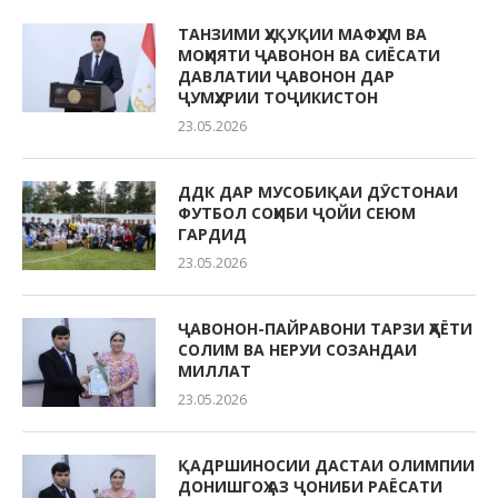
ТАНЗИМИ ҲУҚУҚИИ МАФҲУМ ВА
МОҲИЯТИ ҶАВОНОН ВА СИЁСАТИ
ДАВЛАТИИ ҶАВОНОН ДАР
ҶУМҲУРИИ ТОҶИКИСТОН
23.05.2026
ДДК ДАР МУСОБИҚАИ ДӮСТОНАИ
ФУТБОЛ СОҲИБИ ҶОЙИ СЕЮМ
ГАРДИД
23.05.2026
ҶАВОНОН-ПАЙРАВОНИ ТАРЗИ ҲАЁТИ
СОЛИМ ВА НЕРУИ СОЗАНДАИ
МИЛЛАТ
23.05.2026
ҚАДРШИНОСИИ ДАСТАИ ОЛИМПИИ
ДОНИШГОҲ АЗ ҶОНИБИ РАЁСАТИ