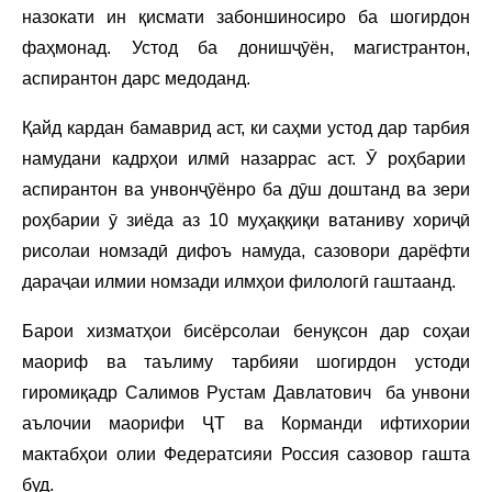
назокати ин қисмати забоншиносиро ба шогирдон
фаҳмонад. Устод ба донишҷӯён, магистрантон,
аспирантон дарс медоданд.
Қайд кардан бамаврид аст, ки саҳми устод дар тарбия
намудани кадрҳои илмӣ назаррас аст. Ӯ роҳбарии
аспирантон ва унвонҷӯёнро ба дӯш доштанд ва зери
роҳбарии ӯ зиёда аз 10 муҳаққиқи ватаниву хориҷӣ
рисолаи номзадӣ дифоъ намуда, сазовори дарёфти
дараҷаи илмии номзади илмҳои филологӣ гаштаанд.
Барои хизматҳои бисёрсолаи бенуқсон дар соҳаи
маориф ва таълиму тарбияи шогирдон устоди
гиромиқадр Салимов Рустам Давлатович ба унвони
аълочии маорифи ҶТ ва Корманди ифтихории
мактабҳои олии Федератсияи Россия сазовор гашта
буд.