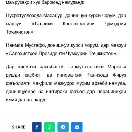
маърӯзаҳои худ баромад намуданд:
Нусратуллозода Масабур, донишҷӯи курси чорум, дар
мавзуи «Таърихи Конститутсияи Ҷумҳурии
Тоҷикистон»;
Наимов Мустафо, донишҷӯи курси чорум, дар мавзуи
«Салоҳиятҳои Президенти Ҷумҳурии Тоҷикистон».
Дар қисмати ҷамъбастӣ, сармутахассиси Маркази
рушди касбият ва инноватсия Ғанизода Фируз
фаъолияти маҳфили мазкурро муҳим арзёбӣ намуда,
донишҷӯёнро ба иштироки фаъол дар чорабиниҳои
илмӣ даъват кард.
SHARE