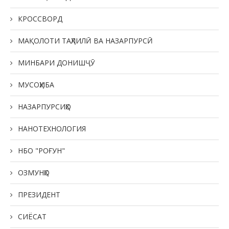
КРОССВОРД
МАҚОЛОТИ ТАҲЛИЛӢ ВА НАЗАРПУРСӢ
МИНБАРИ ДОНИШҶӮ
МУСОҲИБА
НАЗАРПУРСИҲО
НАНОТЕХНОЛОГИЯ
НБО "РОҒУН"
ОЗМУНҲО
ПРЕЗИДЕНТ
СИЁСАТ