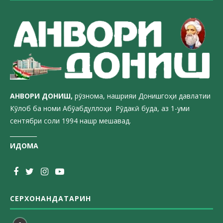
АНВОРИ ДОН
ИШ,
рӯзнома, нашрияи Донишгоҳи давлатии
Кӯлоб ба номи Абӯабдуллоҳи Рӯдакӣ буда, аз 1-уми
сентябри соли 1994 нашр мешавад.
_________
ИДОМА
СЕРХОНАНДАТАРИН