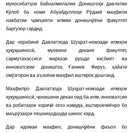
муносибатҳои байналмилалии Донишгоҳи давлатии
Кӯлоб ба номи Абуабдуллоҳи Рӯдакӣ маҳфили
навбатии ҷамъияти илмии донишҷӯёни факултет
баргузор гардид.
Дар чорабинӣ Давлатзода Шуҳрат-номзади илмҳои
ҳуқуқшиносӣ, муовини декани факултет,
сармутахассиси маркази рушди касбият ва
инноватсияи донишгоҳ Ғаниев Фируз, ҳайати
омӯзгорон ва аъзоёни маҳфил иштирок доштанд.
Маҳфилро Давлатзода Шуҳрат-номзади илмҳои
ҳуқуқшиносӣ, ҷонишини декан оид ба илм, инноватсия
ва робитаҳои хориҷӣ оғоз намуда, иштирокчиёнро бо
маърӯзаҳои пешниҳодшуда шинос кард.
Дар идомаи маҳфил, донишҷӯёни фаъол бо