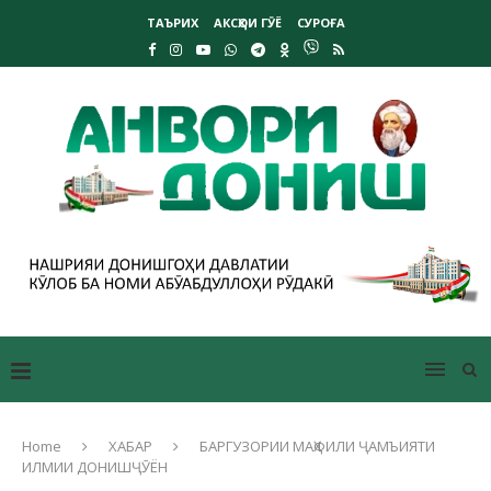
ТАЪРИХ
АКСҲОИ ГӮЁ
СУРОҒА
Home
ХАБАР
БАРГУЗОРИИ МАҲФИЛИ ҶАМЪИЯТИ
ИЛМИИ ДОНИШҶӮЁН