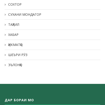
СОХТОР
СУХАНИ МОНДАГОР
ТАҲЛИЛ
ХАБАР
ҲИКМАТҲО
ШЕЪРИ РӮЗ
ЭЪЛОНҲО
ДАР БОРАИ МО