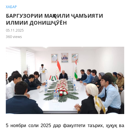
ХАБАР
БАРГУЗОРИИ МАҲФИЛИ ҶАМЪИЯТИ
ИЛМИИ ДОНИШҶӮЁН
05.11.2025
360
views
5 ноябри соли 2025 дар факултети таърих, ҳуқуқ ва