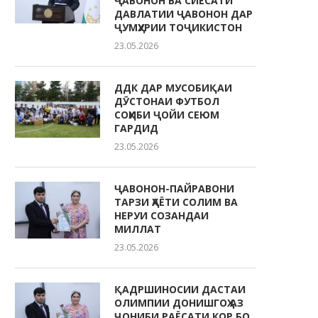
ҶАВОНОН ВА СИЁСАТИ
ДАВЛАТИИ ҶАВОНОН ДАР
ҶУМҲУРИИ ТОҶИКИСТОН
23.05.2026
ДДК ДАР МУСОБИҚАИ
ДӮСТОНАИ ФУТБОЛ
СОҲИБИ ҶОЙИ СЕЮМ
ГАРДИД
23.05.2026
ҶАВОНОН-ПАЙРАВОНИ
ТАРЗИ ҲАЁТИ СОЛИМ ВА
НЕРУИ СОЗАНДАИ
МИЛЛАТ
23.05.2026
ҚАДРШИНОСИИ ДАСТАИ
ОЛИМПИИ ДОНИШГОҲ АЗ
ҶОНИБИ РАЁСАТИ КОР БО