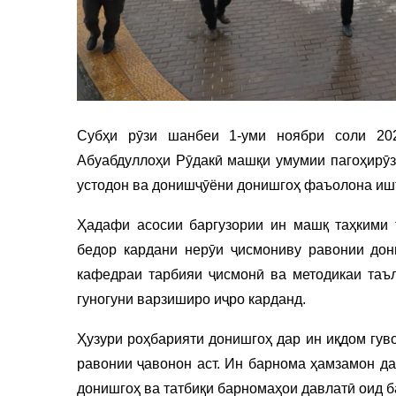
Субҳи рӯзи шанбеи 1-уми ноябри соли 20
Абуабдуллоҳи Рӯдакӣ машқи умумии пагоҳирӯзӣ
устодон ва донишҷӯёни донишгоҳ фаъолона иш
Ҳадафи асосии баргузории ин машқ таҳкими 
бедор кардани нерӯи ҷисмониву равонии дон
кафедраи тарбияи ҷисмонӣ ва методикаи таъ
гуногуни варзиширо иҷро карданд.
Ҳузури роҳбарияти донишгоҳ дар ин иқдом гув
равонии ҷавонон аст. Ин барнома ҳамзамон да
донишгоҳ ва татбиқи барномаҳои давлатӣ оид б