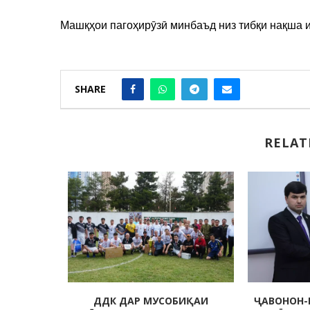
Машқҳои пагоҳирӯзӣ минбаъд низ тибқи нақша и
SHARE
RELAT
 МУҲИТИ
ДДК ДАР МУСОБИҚАИ
ҶАВОНОН-