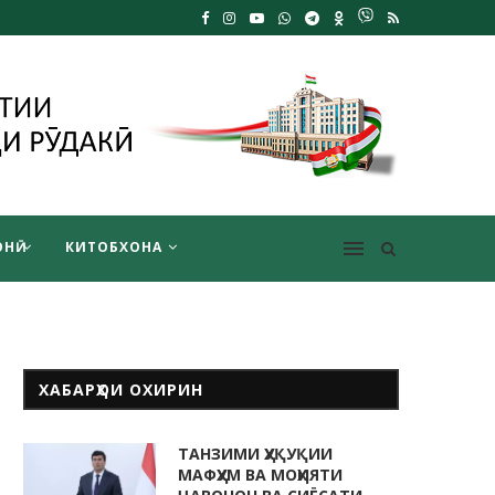
НӢ
КИТОБХОНА
ХАБАРҲОИ ОХИРИН
ТАНЗИМИ ҲУҚУҚИИ
МАФҲУМ ВА МОҲИЯТИ