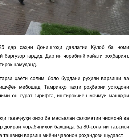
25 дар саҳни Донишгоҳи давлатии Кӯлоб ба номи
 баргузор гардид. Дар ин чорабинӣ ҳайати роҳбарият,
тирок намуданд.
тарзи ҳаёти солим, боло бурдани рӯҳияи варзишӣ ва
ишҷӯён мебошад. Тамринҳо таҳти роҳбарии устодони
лими он сурат гирифта, иштирокчиён маҷмӯи машқҳои
оҳи таваҷҷуҳи онҳо ба масъалаи саломатии ҷисмонӣ ва
р доираи чорабиниҳои бахшида ба 80-солагии таъсиси
а ташвиқи варзиш миёни ҷавонон роҳандозӣ шудааст.