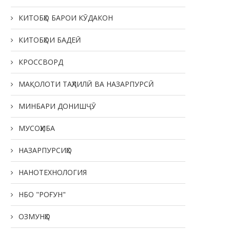
КИТОБҲО БАРОИ КӮДАКОН
КИТОБҲОИ БАДЕӢ
КРОССВОРД
МАҚОЛОТИ ТАҲЛИЛӢ ВА НАЗАРПУРСӢ
МИНБАРИ ДОНИШҶӮ
МУСОҲИБА
НАЗАРПУРСИҲО
НАНОТЕХНОЛОГИЯ
НБО "РОҒУН"
ОЗМУНҲО