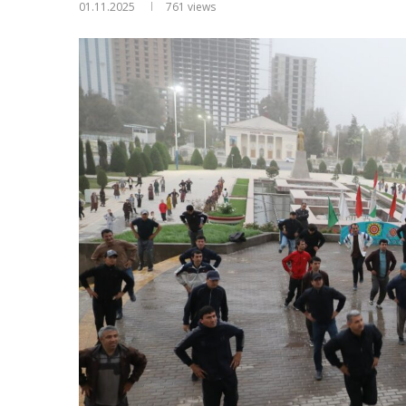
01.11.2025
761
views