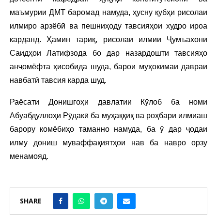
маъмурии ДМТ баромад намуда, ҳусну қубҳи рисолаи
илмиро арзёбӣ ва пешниҳоду тавсияҳои худро ироа
карданд. Ҳамин тариқ, рисолаи илмии Ҷумъахони
Саидҳои Латифзода бо дар назардошти тавсияҳо
анҷомёфта ҳисобида шуда, барои муҳокимаи давраи
навбатӣ тавсия карда шуд.
Раёсати Донишгоҳи давлатии Кӯлоб ба номи
Абуабдуллоҳи Рӯдакӣ ба муҳаққиқ ва роҳбари илмиаш
барору комёбиҳо таманно намуда, ба ӯ дар ҷодаи
илму дониш муваффақиятҳои нав ба навро орзу
менамояд.
SHARE