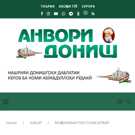
ТАЪРИХ
АКСҲОИ ГӮЁ
СУРОҒА
Home
ХАБАР
МУҲОКИМАИ РИСОЛАИ ИЛМӢ