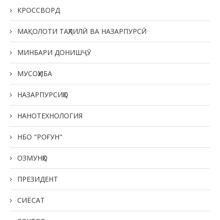
КРОССВОРД
МАҚОЛОТИ ТАҲЛИЛӢ ВА НАЗАРПУРСӢ
МИНБАРИ ДОНИШҶӮ
МУСОҲИБА
НАЗАРПУРСИҲО
НАНОТЕХНОЛОГИЯ
НБО "РОҒУН"
ОЗМУНҲО
ПРЕЗИДЕНТ
СИЁСАТ