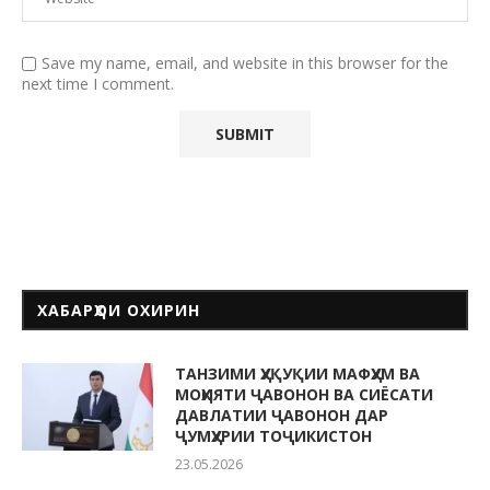
Save my name, email, and website in this browser for the
next time I comment.
ХАБАРҲОИ ОХИРИН
ТАНЗИМИ ҲУҚУҚИИ МАФҲУМ ВА
МОҲИЯТИ ҶАВОНОН ВА СИЁСАТИ
ДАВЛАТИИ ҶАВОНОН ДАР
ҶУМҲУРИИ ТОҶИКИСТОН
23.05.2026