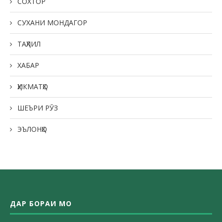
СОХТОР
СУХАНИ МОНДАГОР
ТАҲЛИЛ
ХАБАР
ҲИКМАТҲО
ШЕЪРИ РӮЗ
ЭЪЛОНҲО
ДАР БОРАИ МО