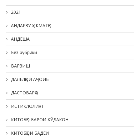
2021
АНДАРЗУ ҲИКМАТҲО
АНДЕША
Без рубрики
ВАРЗИШ
ДАЛЕЛҲОИ АҶОИБ
ДАСТОВАРҲО
ИСТИҚЛОЛИЯТ
КИТОБҲО БАРОИ КӮДАКОН
КИТОБҲОИ БАДЕӢ