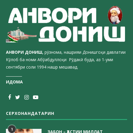
АНВОРИ ДОН
ИШ,
рӯзнома, нашрияи Донишгоҳи давлатии
Кӯлоб ба номи Абӯабдуллоҳи Рӯдакӣ буда, аз 1-уми
сентябри соли 1994 нашр мешавад.
_________
ИДОМА
СЕРХОНАНДАТАРИН
1
ЗАБОН – ҲАСТИИ МИЛЛАТ