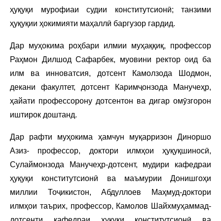
ҳуқуқи мурофиаи судии конститутсионӣ; танзими
ҳуқуқии ҳокимияти маҳаллӣ баргузор гардид.
Дар муҳокима роҳбари илмии муҳаққиқ, профессор
Раҳмон Дилшод Сафарбек, муовини ректор оид ба
илм ва инноватсия, дотсент Камолзода Шодмон,
декани факултет, дотсент Каримҷонзода Манучеҳр,
ҳайати профессорону дотсентон ва дигар омӯзгорон
иштирок доштанд.
Дар рафти муҳокима ҳамчун муқарризон Диноршо
Азиз- профессор, доктори илмҳои ҳуқуқшиносӣ,
Сулаймонзода Манучеҳр-дотсент, мудири кафедраи
ҳуқуқи конститутсионӣ ва маъмурии Донишгоҳи
миллии Тоҷикистон, Абдуллоев Маҳмуд-доктори
илмҳои таърих, профессор, Камолов Шайхмуҳаммад-
дотсенти кафедраи ҳуқуқи конститутсионӣ ва