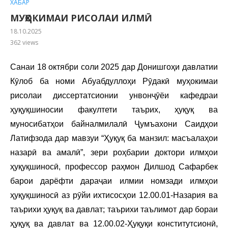
ХАБАР
МУҲОКИМАИ РИСОЛАИ ИЛМӢ
18.10.2025
362
views
Санаи 18 октябри соли 2025 дар Донишгоҳи давлатии
Кӯлоб ба номи Абуабдуллоҳи Рӯдакӣ муҳокимаи
рисолаи диссертатсионии унвонҷӯёи кафедраи
ҳуқуқшиносии факултети таърих, ҳуқуқ ва
муносибатҳои байналмилалӣ Ҷумъахони Саидҳои
Латифзода дар мавзуи “Ҳуқуқ ба манзил: масъалаҳои
назарӣ ва амалӣ”, зери роҳбарии доктори илмҳои
ҳуқуқшиносӣ, профессор раҳмон Дилшод Сафарбек
барои дарёфти дараҷаи илмии номзади илмҳои
ҳуқуқшиносӣ аз рӯйи ихтисосҳои 12.00.01-Назария ва
таърихи ҳуқуқ ва давлат; таърихи таълимот дар бораи
ҳуқуқ ва давлат ва 12.00.02-Ҳуқуқи конститутсионӣ,