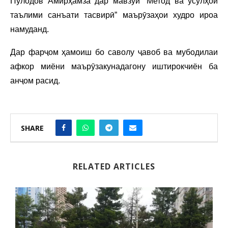
Пулодов Амирҳамза дар мавзуи “Метод ва усулҳои
таълими санъати тасвирӣ” маърӯзаҳои худро ироа
намуданд.
Дар фарҷом ҳамоиш бо саволу ҷавоб ва мубодилаи
афкор миёни маърӯзакунадагону иштирокчиён ба
анҷом расид.
SHARE
RELATED ARTICLES