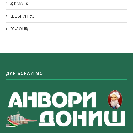
ҲИКМАТҲО
ШЕЪРИ РӮЗ
ЭЪЛОНҲО
ДАР БОРАИ МО