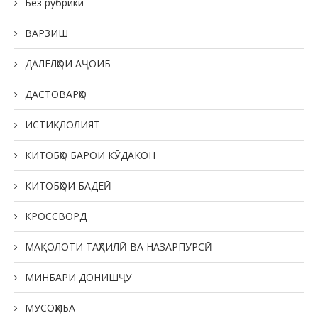
Без рубрики
ВАРЗИШ
ДАЛЕЛҲОИ АҶОИБ
ДАСТОВАРҲО
ИСТИҚЛОЛИЯТ
КИТОБҲО БАРОИ КӮДАКОН
КИТОБҲОИ БАДЕӢ
КРОССВОРД
МАҚОЛОТИ ТАҲЛИЛӢ ВА НАЗАРПУРСӢ
МИНБАРИ ДОНИШҶӮ
МУСОҲИБА