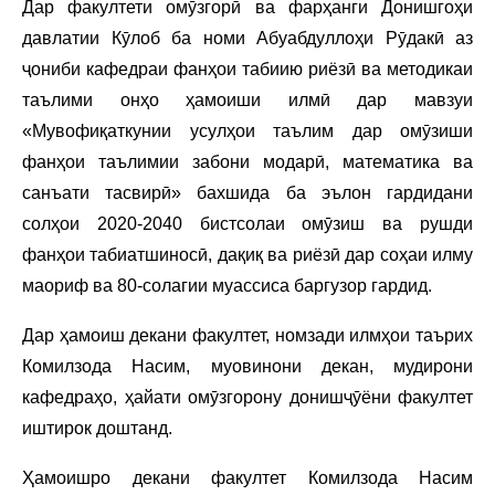
Дар факултети омӯзгорӣ ва фарҳанги Донишгоҳи
давлатии Кӯлоб ба номи Абуабдуллоҳи Рӯдакӣ аз
ҷониби кафедраи фанҳои табиию риёзӣ ва методикаи
таълими онҳо ҳамоиши илмӣ дар мавзуи
«Мувофиқаткунии усулҳои таълим дар омӯзиши
фанҳои таълимии забони модарӣ, математика ва
санъати тасвирӣ» бахшида ба эълон гардидани
солҳои 2020-2040 бистсолаи омӯзиш ва рушди
фанҳои табиатшиносӣ, дақиқ ва риёзӣ дар соҳаи илму
маориф ва 80-солагии муассиса баргузор гардид.
Дар ҳамоиш декани факултет, номзади илмҳои таърих
Комилзода Насим, муовинони декан, мудирони
кафедраҳо, ҳайати омӯзгорону донишҷӯёни факултет
иштирок доштанд.
Ҳамоишро декани факултет Комилзода Насим