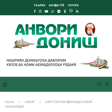
ТАЪРИХ
АКСҲОИ ГӮЁ
СУРОҒА
Home
ХАБАР
БАРГУЗОРИИ ҲАМОИШИ ИЛМӢ-
НАЗАРИЯВӢ