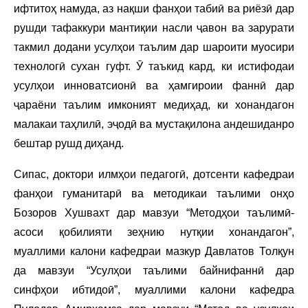
ифтитоҳ намуда, аз нақши фанҳои табиӣ ва риёзӣ дар
рушди тафаккури мантиқии насли ҷавон ва зарурати
такмил додани усулҳои таълим дар шароити муосири
технологӣ сухан гуфт. Ӯ таъкид кард, ки истифодаи
усулҳои инноватсионӣ ва ҳамгироии фаннӣ дар
ҷараёни таълим имконият медиҳад, ки хонандагон
малакаи таҳлилӣ, эҷодӣ ва мустақилона андешиданро
бештар рушд диҳанд.
Сипас, доктори илмҳои педагогӣ, дотсенти кафедраи
фанҳои гуманитарӣ ва методикаи таълими онҳо
Бозоров Хушвахт дар мавзуи “Методҳои таълимӣ-
асоси қобилияти зеҳнию нутқии хонандагон”,
муаллими калони кафедраи мазкур Давлатов Толқун
да мавзуи “Усулҳои таълими байнифаннӣ дар
синфҳои ибтидоӣ”, муаллими калони кафедра