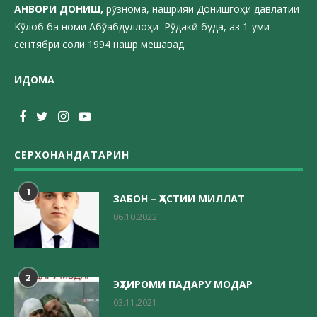
АНВОРИ ДОН
ИШ,
рӯзнома, нашрияи Донишгоҳи давлатии
Кӯлоб ба номи Абӯабдуллоҳи Рӯдакӣ буда, аз 1-уми
сентябри соли 1994 нашр мешавад.
_________
ИДОМА
СЕРХОНАНДАТАРИН
1
ЗАБОН – ҲАСТИИ МИЛЛАТ
06.10.2022
2
ЭҲТИРОМИ ПАДАРУ МОДАР
03.11.2021