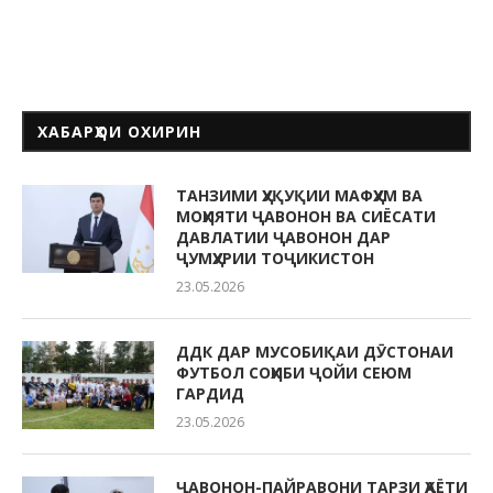
ХАБАРҲОИ ОХИРИН
ТАНЗИМИ ҲУҚУҚИИ МАФҲУМ ВА
МОҲИЯТИ ҶАВОНОН ВА СИЁСАТИ
ДАВЛАТИИ ҶАВОНОН ДАР
ҶУМҲУРИИ ТОҶИКИСТОН
23.05.2026
ДДК ДАР МУСОБИҚАИ ДӮСТОНАИ
ФУТБОЛ СОҲИБИ ҶОЙИ СЕЮМ
ГАРДИД
23.05.2026
ҶАВОНОН-ПАЙРАВОНИ ТАРЗИ ҲАЁТИ