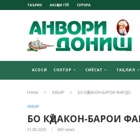
ТАЪРИХ
АКСҲОИ ГӮЁ
СУРОҒА
АСОСӢ
СОХТОР
СИЁСАТ
ТАҲЛИЛ
Home
ХАБАР
БО КӮДАКОН-БАРОИ ФАРДО
ХАБАР
БО КӮДАКОН-БАРОИ Ф
31.05.2025
683
views