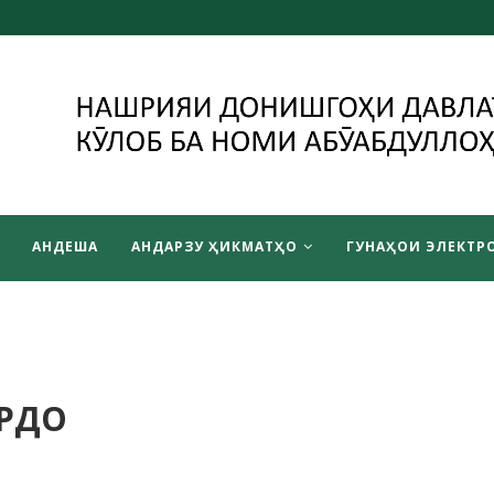
АНДЕША
АНДАРЗУ ҲИКМАТҲО
ГУНАҲОИ ЭЛЕКТРО
АРДО