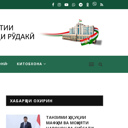
НӢ
КИТОБХОНА
ХАБАРҲОИ ОХИРИН
ТАНЗИМИ ҲУҚУҚИИ
МАФҲУМ ВА МОҲИЯТИ