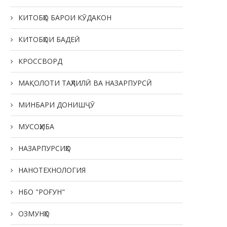
КИТОБҲО БАРОИ КӮДАКОН
КИТОБҲОИ БАДЕӢ
КРОССВОРД
МАҚОЛОТИ ТАҲЛИЛӢ ВА НАЗАРПУРСӢ
МИНБАРИ ДОНИШҶӮ
МУСОҲИБА
НАЗАРПУРСИҲО
НАНОТЕХНОЛОГИЯ
НБО "РОҒУН"
ОЗМУНҲО