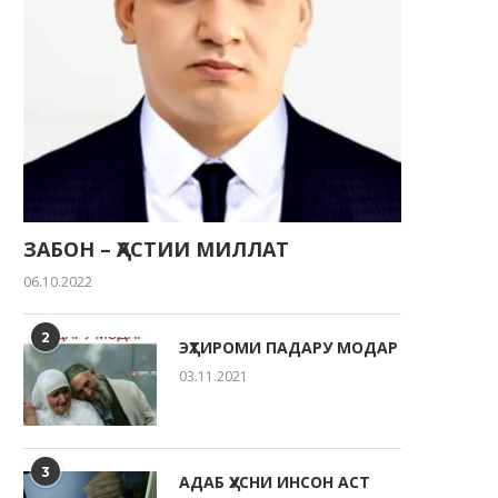
ЗАБОН – ҲАСТИИ МИЛЛАТ
06.10.2022
2
ЭҲТИРОМИ ПАДАРУ МОДАР
03.11.2021
3
ҶАВОНОН — НЕРУИ ЭҲЁГАР ВА
АДАБ ҲУСНИ ИНСОН АСТ
ТАКЯГОҲИ МИЛЛАТ