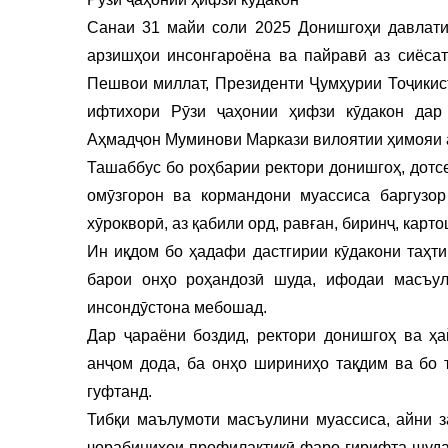
Санаи 31 майи соли 2025 Донишгоҳи давлати
арзишҳои инсонгароёна ва пайравӣ аз сиёса
Пешвои миллат, Президенти Ҷумҳурии Тоҷикис
ифтихори Рӯзи ҷаҳонии ҳифзи кӯдакон дар
Аҳмадҷон Муминови Маркази вилоятии ҳимояи а
Ташаббус бо роҳбарии ректори донишгоҳ, дотс
омӯзгорон ва кормандони муассиса баргузор
хӯрокворӣ, аз қабили орд, равған, биринҷ, кар
Ин иқдом бо ҳадафи дастгирии кӯдакони таҳт
барои онҳо роҳандозӣ шуда, ифодаи масъул
инсондӯстона мебошад.
Дар ҷараёни боздид, ректори донишгоҳ ва ҳа
анҷом дода, ба онҳо шириниҳо тақдим ва бо 
гуфтанд.
Тибқи маълумоти масъулини муассиса, айни з
чорабиниҳои профилактикӣ фаро гирифта шудаа