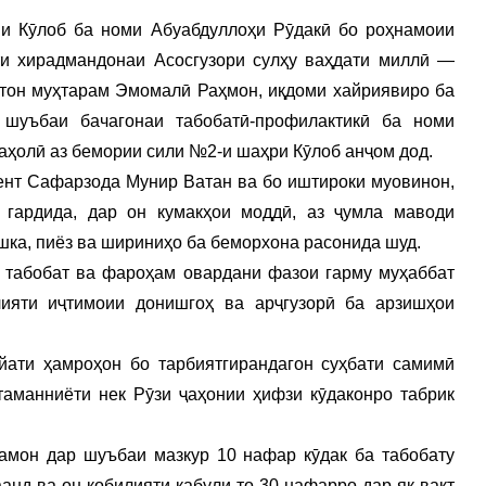
и Кӯлоб ба номи Абуабдуллоҳи Рӯдакӣ бо роҳнамоии
ти хирадмандонаи Асосгузори сулҳу ваҳдати миллӣ —
тон муҳтарам Эмомалӣ Раҳмон, иқдоми хайриявиро ба
 шуъбаи бачагонаи табобатӣ-профилактикӣ ба номи
ҳолӣ аз бемории сили №2-и шаҳри Кӯлоб анҷом дод.
ент Сафарзода Мунир Ватан ва бо иштироки муовинон,
 гардида, дар он кумакҳои моддӣ, аз ҷумла маводи
тошка, пиёз ва шириниҳо ба беморхона расонида шуд.
и табобат ва фароҳам овардани фазои гарму муҳаббат
ияти иҷтимоии донишгоҳ ва арҷгузорӣ ба арзишҳои
йати ҳамроҳон бо тарбиятгирандагон суҳбати самимӣ
таманниёти нек Рӯзи ҷаҳонии ҳифзи кӯдаконро табрик
амон дар шуъбаи мазкур 10 нафар кӯдак ба табобату
нд ва он қобилияти қабули то 30 нафарро дар як вақт