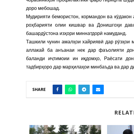
доро мебошад.
Мудирияти бемористон, кормандон ва кӯдакон 
роҳбарияти олии кишвар ва Донишгоҳи давл
башардӯстона изҳори миннатдорӣ намуданд.
Ташкили чунин амалҳои хайриявӣ дар рӯзҳои
аллакай ба анъанаи нек дар фаъолияти дон
баланди иҷтимоии ин иқдомҳо, Раёсати дон
тадбирҳоро дар марҳилаҳои минбаъда ва дар д
SHARE
RELAT