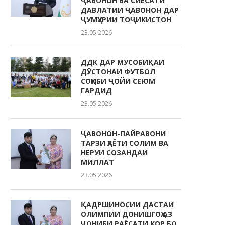
ҶАВОНОН ВА СИЁСАТИ
ДАВЛАТИИ ҶАВОНОН ДАР
ҶУМҲУРИИ ТОҶИКИСТОН
23.05.2026
ДДК ДАР МУСОБИҚАИ
ДӮСТОНАИ ФУТБОЛ
СОҲИБИ ҶОЙИ СЕЮМ
ГАРДИД
23.05.2026
ҶАВОНОН-ПАЙРАВОНИ
ТАРЗИ ҲАЁТИ СОЛИМ ВА
НЕРУИ СОЗАНДАИ
МИЛЛАТ
23.05.2026
ҚАДРШИНОСИИ ДАСТАИ
ОЛИМПИИ ДОНИШГОҲ АЗ
ҶОНИБИ РАЁСАТИ КОР БО