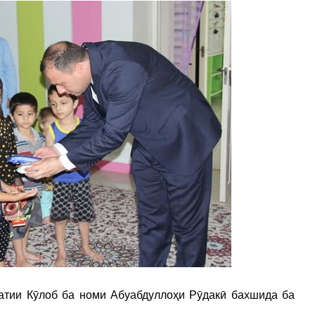
атии Кӯлоб ба номи Абуабдуллоҳи Рӯдакӣ бахшида ба