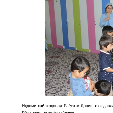
Иқдоми хайрхоҳонаи Раёсати Донишгоҳи давл
Рӯзи ҷаҳонии ҳифзи кӯдакон