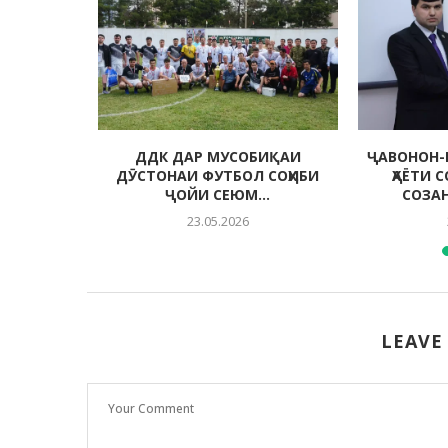
 МУҲИТИ
ДДК ДАР МУСОБИҚАИ
ҶАВОНОН-
ДА
ДӮСТОНАИ ФУТБОЛ СОҲИБИ
ҲАЁТИ 
ҶОЙИ СЕЮМ...
СОЗА
23.05.2026
LEAVE