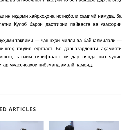
аз ин иқдоми хайрхоҳона истиқболи самимӣ намуда, ба
атии Кӯлоб барои дастгирии пайваста ва ғамхории
 муҳими тақвимӣ — ҷашнҳои миллӣ ва байналмилалӣ —
ишгоҳ табдил ёфтааст. Бо дарназардошти аҳамияти
ишгоҳ тасмим гирифтааст, ки дар оянда низ чунин
игар муассисаҳои ниёзманд амалӣ намояд.
ED ARTICLES