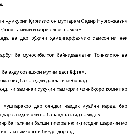
а,
нти Ҷумҳурии Қирғизистон муҳтарам Садир Нургожаевич
иқболи самимӣ изҳори сипос намоям.
анда ва дар рӯҳияи ҳамдигарфаҳмию ҳамсоягии нек
рбут ба муносибатҳои байнидавлатии Тоҷикистон ва
 ба аҳду созишҳои муҳим даст ёфтем.
нома оид ба сарҳади давлатӣ мебошад.
нд, ки заминаи ҳуқуқии ҳамкории ҷонибҳоро комилтар
 муштаракро дар ояндаи наздик муайян карда, бар
дар сатҳҳои олӣ ва баланд таъкид намудем.
доир ба таҳкими бахши тиҷоратию иқтисодии шарикии мо
 ин самт имконоти бузург доранд.