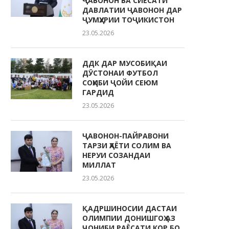
ҶАВОНОН ВА СИЁСАТИ
ДАВЛАТИИ ҶАВОНОН ДАР
ҶУМҲУРИИ ТОҶИКИСТОН
23.05.2026
ДДК ДАР МУСОБИҚАИ
ДӮСТОНАИ ФУТБОЛ
СОҲИБИ ҶОЙИ СЕЮМ
ГАРДИД
23.05.2026
ҶАВОНОН-ПАЙРАВОНИ
ТАРЗИ ҲАЁТИ СОЛИМ ВА
НЕРУИ СОЗАНДАИ
МИЛЛАТ
23.05.2026
ҚАДРШИНОСИИ ДАСТАИ
ОЛИМПИИ ДОНИШГОҲ АЗ
ҶОНИБИ РАЁСАТИ КОР БО