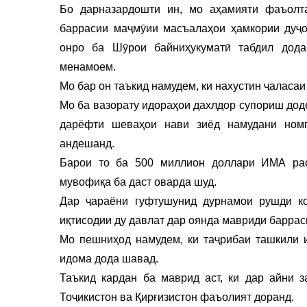
Бо дарназардошти ин, мо аҳамияти фаъолт
баррасии маҷмӯии масъалаҳои ҳамкории дуҷо
онро ба Шӯрои байниҳукуматӣ табдил дода
менамоем.
Мо бар он таъкид намудем, ки нахустин ҷаласаи
Мо ба вазорату идораҳои дахлдор супориш дод
дарёфти шеваҳои нави зиёд намудани номг
андешанд.
Барои то ба 500 миллион доллари ИМА рас
мувофиқа ба даст оварда шуд.
Дар ҷараёни гуфтушунид дурнамои рушди ко
иқтисодии ду давлат дар оянда мавриди баррас
Мо пешниҳод намудем, ки таҷрибаи ташкили 
идома дода шавад.
Таъкид кардан ба маврид аст, ки дар айни 
Тоҷикистон ва Қирғизистон фаъолият доранд.