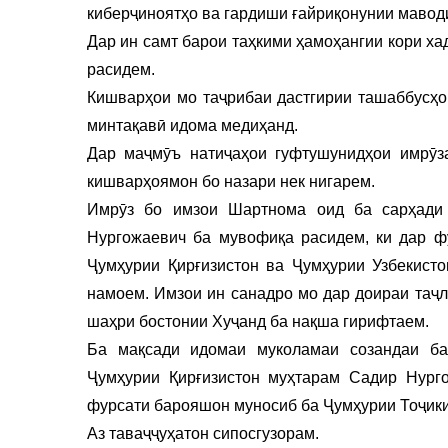
киберҷиноятҳо ва гардиши ғайриқонунии мавод
Дар ин самт барои таҳкими ҳамоҳангии кори х
расидем.
Кишварҳои мо таҷрибаи дастгирии ташаббусҳо
минтақавӣ идома медиҳанд.
Дар маҷмӯъ натиҷаҳои гуфтушунидҳои имрӯз
кишварҳоямон бо назари нек нигарем.
Имрӯз бо имзои Шартнома оид ба сарҳади 
Нургожаевич ба мувофиқа расидем, ки дар ф
Ҷумҳурии Қирғизистон ва Ҷумҳурии Узбекисто
намоем. Имзои ин санадро мо дар доираи таҷ
шаҳри бостонии Хуҷанд ба нақша гирифтаем.
Ба мақсади идомаи муколамаи созандаи ба
Ҷумҳурии Қирғизистон муҳтарам Садир Нург
фурсати барояшон муносиб ба Ҷумҳурии Тоҷики
Аз таваҷҷуҳатон сипосгузорам.