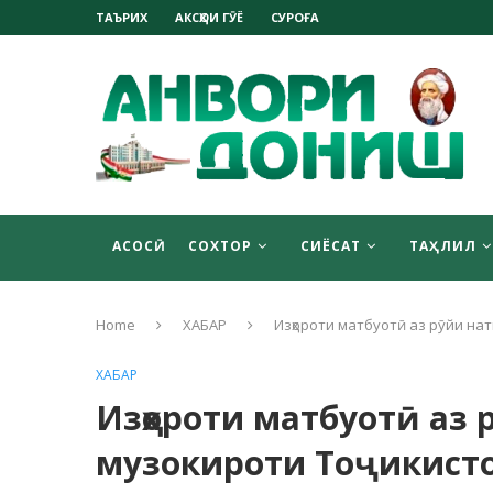
ТАЪРИХ
АКСҲОИ ГӮЁ
СУРОҒА
АСОСӢ
СОХТОР
СИЁСАТ
ТАҲЛИЛ
Home
ХАБАР
Изҳороти матбуотӣ аз рӯйи на
ХАБАР
Изҳороти матбуотӣ аз 
музокироти Тоҷикист