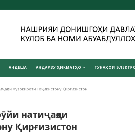
АНДЕША
АНДАРЗУ ҲИКМАТҲО
ГУНАҲОИ ЭЛЕКТРО
тиҷаҳои музокироти Тоҷикистону Қирғизистон
рӯйи натиҷаҳои
ону Қирғизистон