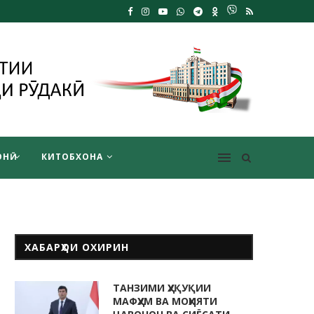
НӢ
КИТОБХОНА
ХАБАРҲОИ ОХИРИН
ТАНЗИМИ ҲУҚУҚИИ
МАФҲУМ ВА МОҲИЯТИ