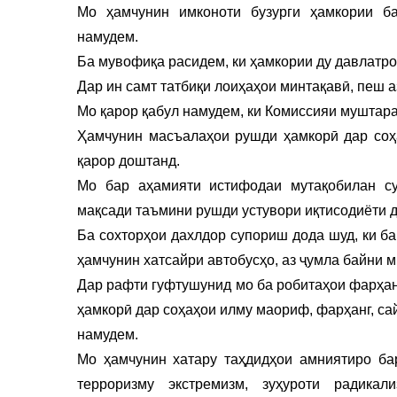
Мо ҳамчунин имконоти бузурги ҳамкории ба
намудем.
Ба мувофиқа расидем, ки ҳамкории ду давлатро
Дар ин самт татбиқи лоиҳаҳои минтақавӣ, пеш 
Мо қарор қабул намудем, ки Комиссияи муштара
Ҳамчунин масъалаҳои рушди ҳамкорӣ дар соҳа
қарор доштанд.
Мо бар аҳамияти истифодаи мутақобилан су
мақсади таъмини рушди устувори иқтисодиёти д
Ба сохторҳои дахлдор супориш дода шуд, ки б
ҳамчунин хатсайри автобусҳо, аз ҷумла байни 
Дар рафти гуфтушунид мо ба робитаҳои фарҳан
ҳамкорӣ дар соҳаҳои илму маориф, фарҳанг, са
намудем.
Мо ҳамчунин хатару таҳдидҳои амниятиро ба
терроризму экстремизм, зуҳуроти радика