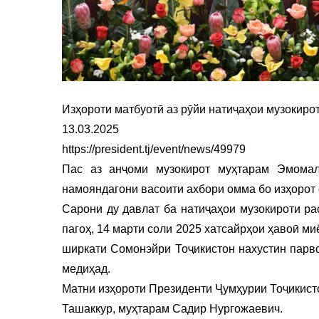
Изҳороти матбуотӣ аз рӯйи натиҷаҳои музокиро
13.03.2025
https://president.tj/event/news/49979
Пас аз анҷоми музокирот муҳтарам Эмома
намояндагони васоити ахбори омма бо изҳорот 
Сарони ду давлат ба натиҷаҳои музокироти ра
пагоҳ, 14 марти соли 2025 хатсайрҳои ҳавоӣ м
ширкати Сомонэйри Тоҷикистон нахустин парв
медиҳад.
Матни изҳороти Президенти Ҷумҳурии Тоҷикист
Ташаккур, муҳтарам Садир Нургожаевич.