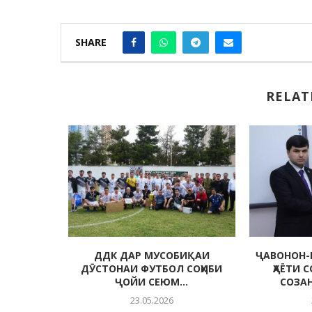
SHARE
RELAT
 МУҲИТИ
ДДК ДАР МУСОБИҚАИ
ҶАВОНОН-
ДА
ДӮСТОНАИ ФУТБОЛ СОҲИБИ
ҲАЁТИ 
ҶОЙИ СЕЮМ...
СОЗА
23.05.2026