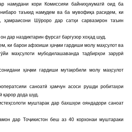
ар намудани кори Комиссияи байниҳукуматӣ оид ба
нибаро таъкид намудем ва ба мувофиқа расидем, ки
, ҳамраисони Шӯроро дар сатҳи сарвазирон таъин
 он дар наздиктарин фурсат баргузор хоҳад шуд.
ем, ки барои афзоиши ҳаҷми гардиши молу маҳсулот ва
ӯйи маҳсулоти мубодилашаванда тадбирҳои зарурӣ
онидани ҳаҷми гардиши мутақобили молу маҳсулот
оператсияи саноатӣ ҳамчун асоси рушди робитаҳои
ӣ қарор дода шуд.
истеҳсолоти муштарак дар бахшҳои ояндадори саноат
замон дар Тоҷикистон беш аз 40 корхонаи муштараки