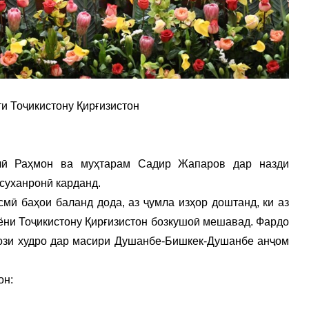
ти Тоҷикистону Қирғизистон
лӣ Раҳмон ва муҳтарам Садир Жапаров дар назди
суханронӣ карданд.
смӣ баҳои баланд дода, аз ҷумла изҳор доштанд, ки аз
иёни Тоҷикистону Қирғизистон бозкушоӣ мешавад. Фардо
ози худро дар масири Душанбе-Бишкек-Душанбе анҷом
он: