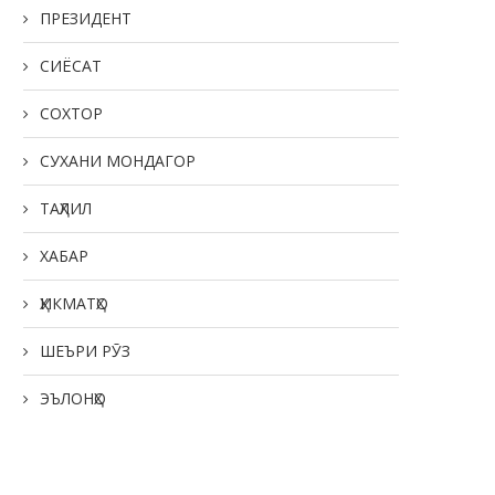
ПРЕЗИДЕНТ
СИЁСАТ
СОХТОР
СУХАНИ МОНДАГОР
ТАҲЛИЛ
ҶАВОНОН — НЕРУИ ЭҲЁГАР ВА
ТАКЯГОҲИ МИЛЛАТ
ХАБАР
22.05.2026
ҲИКМАТҲО
ШЕЪРИ РӮЗ
ЭЪЛОНҲО
РӮЗИ ОИЛА ДАР КӮДАКИС
“СИТОРА”
20.05.2026