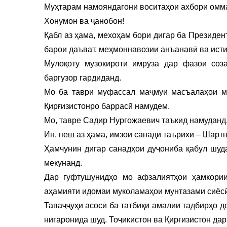
Муҳтарам намояндагони воситаҳои ахбори омм
Хонумон ва ҷанобон!
Қабл аз ҳама, мехоҳам бори дигар ба Президе
барои даъват, меҳмоннавозии анъанавӣ ва ист
Мулоқоту музокироти имрӯза дар фазои соз
баргузор гардиданд.
Мо ба таври муфассал маҷмуи масъалаҳои ма
Қирғизистонро баррасӣ намудем.
Мо, тавре Садир Нургожаевич таъкид намуданд,
Ин, пеш аз ҳама, имзои санади таърихӣ – Шарт
Ҳамчунин дигар санадҳои дуҷониба қабул шуда
мекунанд.
Дар гуфтушунидҳо мо афзалиятҳои ҳамкории
аҳамияти идомаи муколамаҳои мунтазами сиёсӣ 
Таваҷҷуҳи асосӣ ба татбиқи амалии тадбирҳо 
нигаронида шуд. Тоҷикистон ва Қирғизистон дар