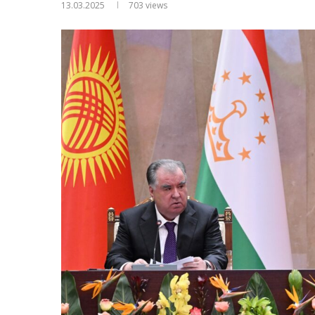
13.03.2025
703
views