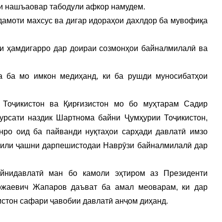
и нашъаовар табодули афкор намудем.
адамоти махсус ва дигар идораҳои дахлдор ба мувофиқа
и ҳамдигарро дар доираи созмонҳои байналмилалӣ ва
а ба мо имкон медиҳанд, ки ба рушди муносибатҳои
Тоҷикистон ва Қирғизистон мо бо муҳтарам Садир
урсати наздик Шартнома байни Ҷумҳурии Тоҷикистон,
нро оид ба пайванди нуқтаҳои сарҳади давлатӣ имзо
лили ҷашни дарпешистодаи Наврӯзи байналмилалӣ дар
йнидавлатӣ ман бо камоли эҳтиром аз Президенти
ожаевич Жапаров даъват ба амал меоварам, ки дар
стон сафари ҷавобии давлатӣ анҷом диҳанд.