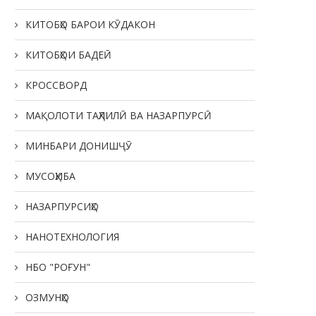
КИТОБҲО БАРОИ КӮДАКОН
КИТОБҲОИ БАДЕӢ
КРОССВОРД
МАҚОЛОТИ ТАҲЛИЛӢ ВА НАЗАРПУРСӢ
МИНБАРИ ДОНИШҶӮ
МУСОҲИБА
НАЗАРПУРСИҲО
НАНОТЕХНОЛОГИЯ
НБО "РОҒУН"
ОЗМУНҲО