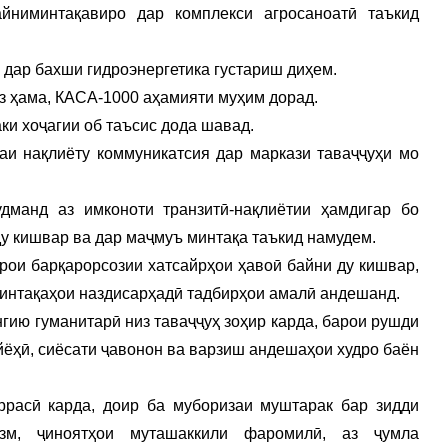
йниминтақавиро дар комплекси агросаноатӣ таъкид
 дар бахши гидроэнергетика густариш диҳем.
аз ҳама, КАСА-1000 аҳамияти муҳим дорад.
ки хоҷагии об таъсис дода шавад.
и нақлиёту коммуникатсия дар маркази таваҷҷуҳи мо
дманд аз имконоти транзитӣ-нақлиётии ҳамдигар бо
у кишвар ва дар маҷмуъ минтақа таъкид намудем.
арои барқарорсозии хатсайрҳои ҳавоӣ байни ду кишвар,
минтақаҳои наздисарҳадӣ тадбирҳои амалӣ андешанд.
гию гуманитарӣ низ таваҷҷуҳ зоҳир карда, барои рушди
йёҳӣ, сиёсати ҷавонон ва варзиш андешаҳои худро баён
ррасӣ карда, доир ба муборизаи муштарак бар зидди
лизм, ҷиноятҳои муташаккили фаромилӣ, аз ҷумла