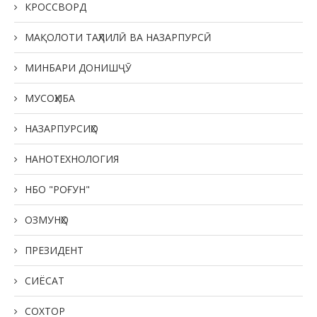
КРОССВОРД
МАҚОЛОТИ ТАҲЛИЛӢ ВА НАЗАРПУРСӢ
МИНБАРИ ДОНИШҶӮ
МУСОҲИБА
НАЗАРПУРСИҲО
НАНОТЕХНОЛОГИЯ
НБО "РОҒУН"
ОЗМУНҲО
ПРЕЗИДЕНТ
СИЁСАТ
СОХТОР