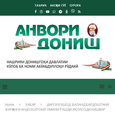
ТАЪРИХ
АКСҲОИ ГӮЁ
СУРОҒА
Home
ХАБАР
ДАРСИ КУШОД: БАЛАНД БАРДОШТАНИ
ФАРҲАНГИ АНДОЗСИТОНӢ ОМИЛИ РУШДИ ИҚТИСОДИ КИШВАР