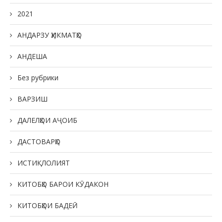
2021
АНДАРЗУ ҲИКМАТҲО
АНДЕША
Без рубрики
ВАРЗИШ
ДАЛЕЛҲОИ АҶОИБ
ДАСТОВАРҲО
ИСТИҚЛОЛИЯТ
КИТОБҲО БАРОИ КӮДАКОН
КИТОБҲОИ БАДЕӢ