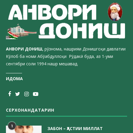
АНВОРИ ДОН
ИШ,
рӯзнома, нашрияи Донишгоҳи давлатии
Кӯлоб ба номи Абӯабдуллоҳи Рӯдакӣ буда, аз 1-уми
сентябри соли 1994 нашр мешавад.
_________
ИДОМА
СЕРХОНАНДАТАРИН
1
ЗАБОН – ҲАСТИИ МИЛЛАТ