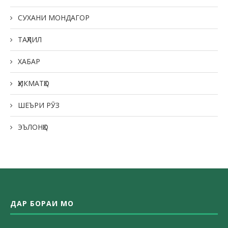
СУХАНИ МОНДАГОР
ТАҲЛИЛ
ХАБАР
ҲИКМАТҲО
ШЕЪРИ РӮЗ
ЭЪЛОНҲО
ДАР БОРАИ МО