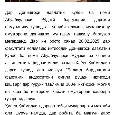
Дар Донишгоҳи давлатии Кӯлоб ба номи
Абуабдуллоҳи Рӯдакӣ баргузории дарсҳои
намунавиву кушод аз ҷониби олимон, муҳаққиқону
омӯзгорони донишгоҳ мунтазам ташкилу баргузор
мегарданд. Дар ин росто санаи 28.02.2025 дар
факултети молиявию иқтисодии Донишгоҳи давлатии
Кӯлоб ба номи Абуабдуллоҳи Рӯдакӣ аз ҷониби
ассистенти кафедраи молия ва қарз Ҳаёев Қиёмиддин
дарси кушод дар мавзуи “Баланд бардоштани
фарҳанги андозситонӣ омили рушди иқтисоди
кишвар” дар гурӯҳи таълимии 303-и ихтисоси Молия
ва қарз бо иштироки ҳайати омӯзгорони кафедра
гузаронида шуд.
Ҳаёев Қиёмиддин дарсро тибқи муқаррароти мактаби
олӣ шурӯъ намуда, дар робита ба мавзуи дарс