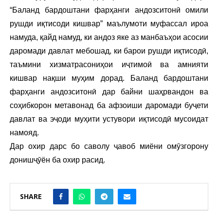
“Баланд бардоштани фарҳанги андозситонӣ омили
рушди иқтисоди кишвар” маълумоти муфассал ироа
намуда, қайд намуд, ки андоз яке аз манбаъҳои асосии
даромади давлат мебошад, ки барои рушди иқтисодӣ,
таъмини хизматрасониҳои иҷтимоӣ ва амнияти
кишвар нақши муҳим дорад. Баланд бардоштани
фарҳанги андозситонӣ дар байни шаҳрвандон ва
соҳибкорон метавонад ба афзоиши даромади буҷети
давлат ва эҷоди муҳити устувори иқтисодӣ мусоидат
намояд.
Дар охир дарс бо саволу ҷавоб миёни омӯзгорону
донишҷӯён ба охир расид.
SHARE