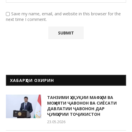
Save my name, email, and website in this browser for the
next time I comment.
ХАБАРҲОИ ОХИРИН
ТАНЗИМИ ҲУҚУҚИИ МАФҲУМ ВА
МОҲИЯТИ ҶАВОНОН ВА СИЁСАТИ
ДАВЛАТИИ ҶАВОНОН ДАР
ҶУМҲУРИИ ТОҶИКИСТОН
23.05.2026