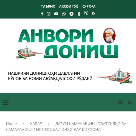
ТАЪРИХ
АКСҲОИ ГӮЁ
СУРОҒА
Home
ХАБАР
ДАРСИ НАМУНАВӢ: ИННОВАТСИЯҲО ВА
САМАРАНОКИИ ИСТИФОДАИ ОНҲО ДАР КОРХОНА