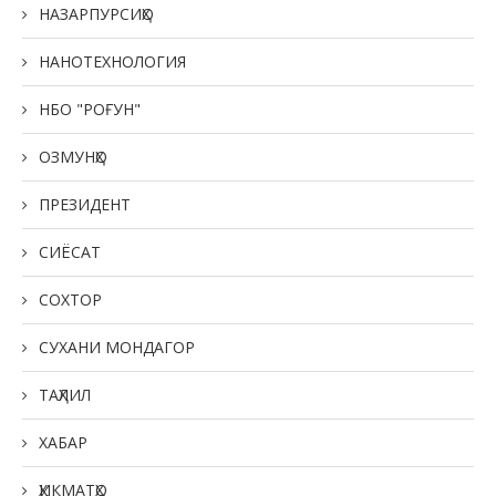
НАЗАРПУРСИҲО
НАНОТЕХНОЛОГИЯ
НБО "РОҒУН"
ОЗМУНҲО
ПРЕЗИДЕНТ
СИЁСАТ
СОХТОР
СУХАНИ МОНДАГОР
ТАҲЛИЛ
ХАБАР
ҲИКМАТҲО