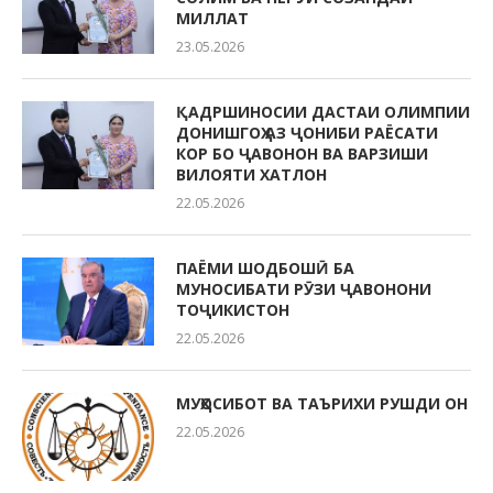
МИЛЛАТ
23.05.2026
ҚАДРШИНОСИИ ДАСТАИ ОЛИМПИИ
ДОНИШГОҲ АЗ ҶОНИБИ РАЁСАТИ
КОР БО ҶАВОНОН ВА ВАРЗИШИ
ВИЛОЯТИ ХАТЛОН
22.05.2026
ПАЁМИ ШОДБОШӢ БА
МУНОСИБАТИ РӮЗИ ҶАВОНОНИ
ТОҶИКИСТОН
22.05.2026
МУҲОСИБОТ ВА ТАЪРИХИ РУШДИ ОН
22.05.2026