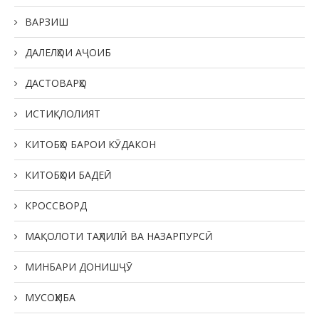
ВАРЗИШ
ДАЛЕЛҲОИ АҶОИБ
ДАСТОВАРҲО
ИСТИҚЛОЛИЯТ
КИТОБҲО БАРОИ КӮДАКОН
КИТОБҲОИ БАДЕӢ
КРОССВОРД
МАҚОЛОТИ ТАҲЛИЛӢ ВА НАЗАРПУРСӢ
МИНБАРИ ДОНИШҶӮ
МУСОҲИБА