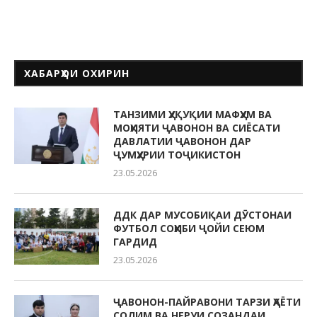
ХАБАРҲОИ ОХИРИН
ТАНЗИМИ ҲУҚУҚИИ МАФҲУМ ВА
МОҲИЯТИ ҶАВОНОН ВА СИЁСАТИ
ДАВЛАТИИ ҶАВОНОН ДАР
ҶУМҲУРИИ ТОҶИКИСТОН
23.05.2026
ДДК ДАР МУСОБИҚАИ ДӮСТОНАИ
ФУТБОЛ СОҲИБИ ҶОЙИ СЕЮМ
ГАРДИД
23.05.2026
ҶАВОНОН-ПАЙРАВОНИ ТАРЗИ ҲАЁТИ
СОЛИМ ВА НЕРУИ СОЗАНДАИ