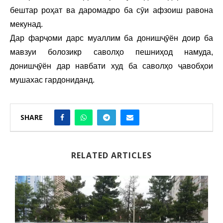
бештар роҳат ва даромадро ба сӯи афзоиш равона
мекунад.
Дар фарҷоми дарс муаллим ба донишҷӯён доир ба
мавзуи болозикр саволҳо пешниҳод намуда,
донишҷӯён дар навбати худ ба саволҳо ҷавобҳои
мушахас гардониданд.
SHARE
RELATED ARTICLES