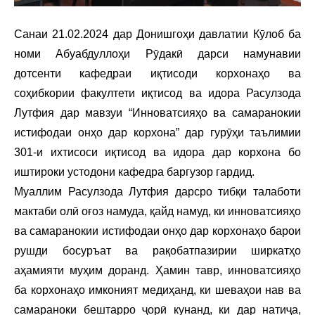
Санаи 21.02.2024 дар Донишгоҳи давлатии Кӯлоб ба
номи Абуабдуллоҳи Рӯдакӣ дарси намунавии
дотсенти кафедраи иқтисоди корхонаҳо ва
соҳибкории факултети иқтисод ва идора Расулзода
Лутфия дар мавзуи “Инноватсияҳо ва самаранокии
истифодаи онҳо дар корхона” дар гурӯҳи таълимии
301-и ихтисоси иқтисод ва идора дар корхона бо
иштироки устодони кафедра баргузор гардид.
Муаллим Расулзода Лутфия дарсро тибқи талаботи
мактаби олӣ оғоз намуда, қайд намуд, ки инноватсияҳо
ва самаранокии истифодаи онҳо дар корхонаҳо барои
рушди босуръат ва рақобатпазирии ширкатҳо
аҳамияти муҳим доранд. Ҳамин тавр, инноватсияҳо
ба корхонаҳо имконият медиҳанд, ки шеваҳои нав ва
самараноки бештарро ҷорӣ кунанд, ки дар натиҷа,