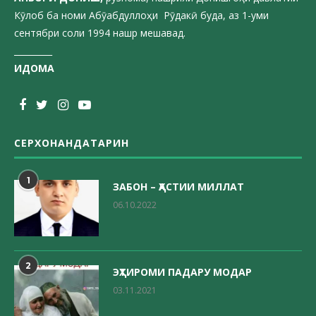
Кӯлоб ба номи Абӯабдуллоҳи Рӯдакӣ буда, аз 1-уми
сентябри соли 1994 нашр мешавад.
_________
ИДОМА
СЕРХОНАНДАТАРИН
1
ЗАБОН – ҲАСТИИ МИЛЛАТ
06.10.2022
2
ЭҲТИРОМИ ПАДАРУ МОДАР
03.11.2021