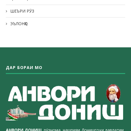
ШЕЪРИ РӮЗ
ЭЪЛОНҲО
ДАР БОРАИ МО
АНВОРИ ДОН
ИШ,
рӯзнома, нашрияи Донишгоҳи давлатии