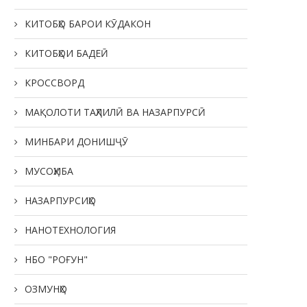
КИТОБҲО БАРОИ КӮДАКОН
КИТОБҲОИ БАДЕӢ
КРОССВОРД
МАҚОЛОТИ ТАҲЛИЛӢ ВА НАЗАРПУРСӢ
МИНБАРИ ДОНИШҶӮ
МУСОҲИБА
НАЗАРПУРСИҲО
НАНОТЕХНОЛОГИЯ
НБО "РОҒУН"
ОЗМУНҲО