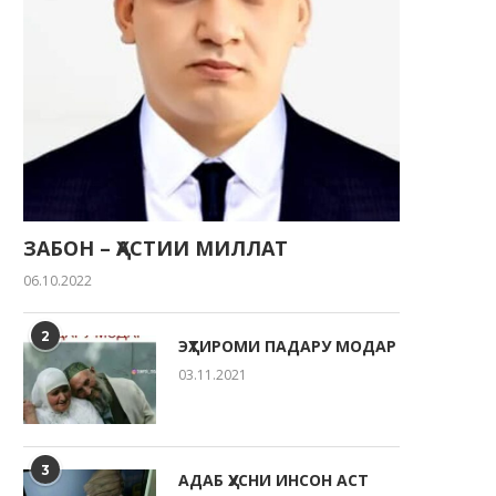
22.05.2026
РӮЗИ ОИЛА ДАР КӮДАКИС
“СИТОРА”
20.05.2026
ЗАБОН – ҲАСТИИ МИЛЛАТ
06.10.2022
2
ЭҲТИРОМИ ПАДАРУ МОДАР
03.11.2021
3
АДАБ ҲУСНИ ИНСОН АСТ