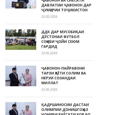
ҶАВОНОН ВА СИЁСАТИ
ДАВЛАТИИ ҶАВОНОН ДАР
ҶУМҲУРИИ ТОҶИКИСТОН
23.05.2026
ДДК ДАР МУСОБИҚАИ
ДӮСТОНАИ ФУТБОЛ
СОҲИБИ ҶОЙИ СЕЮМ
ГАРДИД
23.05.2026
ҶАВОНОН-ПАЙРАВОНИ
ТАРЗИ ҲАЁТИ СОЛИМ ВА
НЕРУИ СОЗАНДАИ
МИЛЛАТ
23.05.2026
ҚАДРШИНОСИИ ДАСТАИ
ОЛИМПИИ ДОНИШГОҲ АЗ
ҶОНИБИ РАЁСАТИ КОР БО