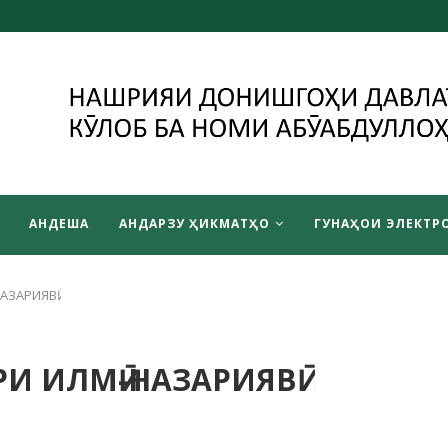
АНДЕША
АНДАРЗУ ҲИКМАТҲО
ГУНАҲОИ ЭЛЕКТРО
АЗАРИЯВӢ
И ИЛМӢ-НАЗАРИЯВӢ