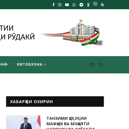
НӢ
КИТОБХОНА
ХАБАРҲОИ ОХИРИН
ТАНЗИМИ ҲУҚУҚИИ
МАФҲУМ ВА МОҲИЯТИ