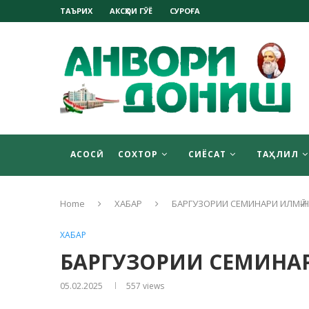
ТАЪРИХ
АКСҲОИ ГӮЁ
СУРОҒА
АСОСӢ
СОХТОР
СИЁСАТ
ТАҲЛИЛ
Home
ХАБАР
БАРГУЗОРИИ СЕМИНАРИ ИЛМӢ-Н
ХАБАР
БАРГУЗОРИИ СЕМИНАР
05.02.2025
557
views