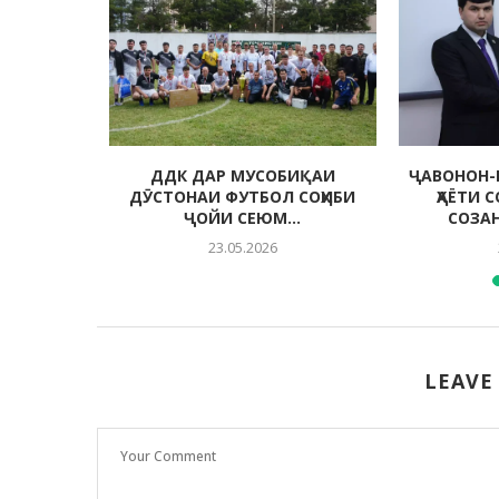
 МУҲИТИ
ДДК ДАР МУСОБИҚАИ
ҶАВОНОН-
ДА
ДӮСТОНАИ ФУТБОЛ СОҲИБИ
ҲАЁТИ 
ҶОЙИ СЕЮМ...
СОЗА
23.05.2026
LEAVE