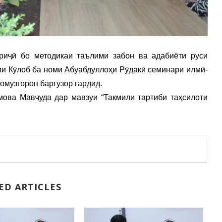
риҷӣ бо методикаи таълими забон ва адабиёти руси
и Кӯлоб ба номи Абуабдуллоҳи Рӯдакӣ семинари илмӣ-
омӯзгорон баргузор гардид.
ова Мавҷуда дар мавзуи “Такмили тартиби таҳсилоти
ED ARTICLES