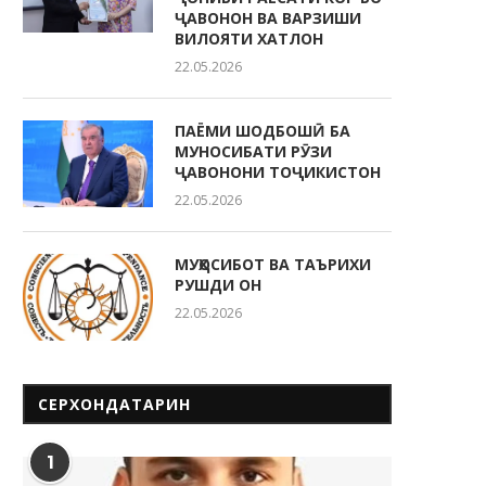
ҶАВОНОН ВА ВАРЗИШИ
ВИЛОЯТИ ХАТЛОН
22.05.2026
ПАЁМИ ШОДБОШӢ БА
МУНОСИБАТИ РӮЗИ
ҶАВОНОНИ ТОҶИКИСТОН
22.05.2026
МУҲОСИБОТ ВА ТАЪРИХИ
РУШДИ ОН
22.05.2026
СЕРХОНДАТАРИН
1
ҶАВОНОН — НЕРУИ ЭҲЁГАР ВА
ТАКЯГОҲИ МИЛЛАТ