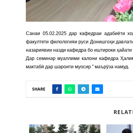
Санаи 05.02.2025 дар кафедраи адабиёти хо
факултети филологияи руси Донишгоҳи давлати
назариявии назди кафедра бо иштироки ҳайати 
Дар семинар муаллими калони кафедра Ҳалим
мактабӣ дар шароити муосир ” маърӯза намуд.
SHARE
RELAT