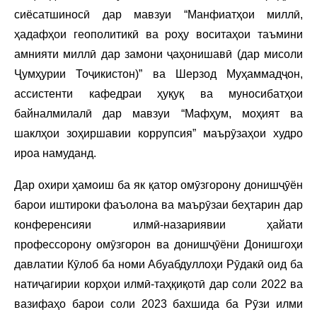
сиёсатшиносӣ дар мавзуи “Манфиатҳои миллӣ,
ҳадафҳои геополитикӣ ва роҳу воситаҳои таъмини
амнияти миллӣ дар замони ҷаҳонишавӣ (дар мисоли
Ҷумҳурии Тоҷикистон)” ва Шерзод Муҳаммадҷон,
ассистенти кафедраи ҳуқуқ ва муносибатҳои
байналмилалӣ дар мавзуи “Мафҳум, моҳият ва
шаклҳои зоҳиршавии коррупсия” маърӯзаҳои худро
ироа намуданд.
Дар охири ҳамоиш ба як қатор омӯзгорону донишҷӯён
барои иштироки фаъолона ва маърӯзаи беҳтарин дар
конференсияи илмӣ-назариявии ҳайати
профессорону омӯзгорон ва донишҷӯёни Донишгоҳи
давлатии Кӯлоб ба номи Абуабдуллоҳи Рӯдакӣ оид ба
натиҷагирии корҳои илмӣ-таҳқиқотӣ дар соли 2022 ва
вазифаҳо барои соли 2023 бахшида ба Рӯзи илми