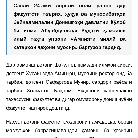
Санаи 24-ами апрели соли равон дар
факултети таърих, ҳуқуқ ва муносибатҳои
байналмилалии Донишгоҳи давлатии Кӯлоб
ба номи Абуабдуллоҳи Рӯдакӣ ҳамоиши
илмӣ таҳти унвони «Амнияти миллӣ ва
хатарҳои ҷаҳони муосир» баргузор гардид.
Дар ҳамоиш декани факултет, номзади илмҳои сиёсӣ,
дотсент Ҳусайнзода Аминҷон, муовини ректор оид ба
тарбия, дотсент Сафарзода Мунир, сардори раёсати
тарбия Холматов Баҳром, мудирони кафедраҳои
тахассусии факултет ва дигар омӯзгорону донишҷӯёни
факултет иштирок доштанд.
Нахуст декани факултет суханронӣ намуда, дар бораи
мавзуъҳои баррасишавандаи ҳамоиш ба ҳозирин