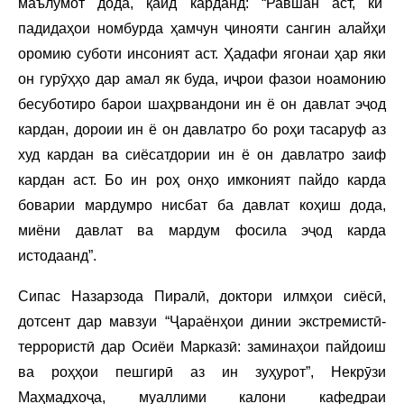
маълумот дода, қайд карданд: “Равшан аст, ки
падидаҳои номбурда ҳамчун ҷинояти сангин алайҳи
оромию суботи инсоният аст. Ҳадафи ягонаи ҳар яки
он гурӯҳҳо дар амал як буда, иҷрои фазои ноамонию
бесуботиро барои шаҳрвандони ин ё он давлат эҷод
кардан, дороии ин ё он давлатро бо роҳи тасаруф аз
худ кардан ва сиёсатдории ин ё он давлатро заиф
кардан аст. Бо ин роҳ онҳо имконият пайдо карда
боварии мардумро нисбат ба давлат коҳиш дода,
миёни давлат ва мардум фосила эҷод карда
истодаанд”.
Сипас Назарзода Пиралӣ, доктори илмҳои сиёсӣ,
дотсент дар мавзуи “Ҷараёнҳои динии экстремистӣ-
террористӣ дар Осиёи Марказӣ: заминаҳои пайдоиш
ва роҳҳои пешгирӣ аз ин зуҳурот”, Некрӯзи
Маҳмадхоҷа, муаллими калони кафедраи