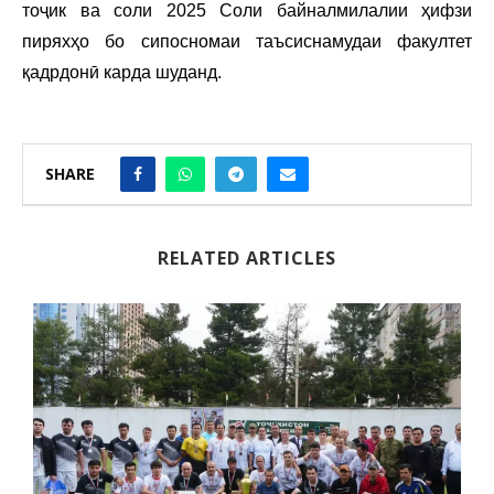
тоҷик ва соли 2025 Соли байналмилалии ҳифзи
пиряхҳо бо сипосномаи таъсиснамудаи факултет
қадрдонӣ карда шуданд.
SHARE
RELATED ARTICLES