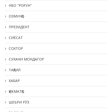
НБО "РОҒУН"
ОЗМУНҲО
ПРЕЗИДЕНТ
СИЁСАТ
СОХТОР
СУХАНИ МОНДАГОР
ТАҲЛИЛ
ХАБАР
ҲИКМАТҲО
ШЕЪРИ РӮЗ