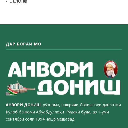
ЭЪЛОНҲО
ДАР БОРАИ МО
АНВОРИ ДОН
ИШ,
рӯзнома, нашрияи Донишгоҳи давлатии
Кӯлоб ба номи Абӯабдуллоҳи Рӯдакӣ буда, аз 1-уми
сентябри соли 1994 нашр мешавад.
_________