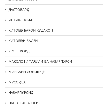
ДАСТОВАРҲО
ИСТИҚЛОЛИЯТ
КИТОБҲО БАРОИ КӮДАКОН
КИТОБҲОИ БАДЕӢ
КРОССВОРД
МАҚОЛОТИ ТАҲЛИЛӢ ВА НАЗАРПУРСӢ
МИНБАРИ ДОНИШҶӮ
МУСОҲИБА
НАЗАРПУРСИҲО
НАНОТЕХНОЛОГИЯ