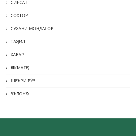
СИЁСАТ
СОХТОР
СУХАНИ МОНДАГОР
ТАҲЛИЛ
ХАБАР
ҲИКМАТҲО
ШЕЪРИ РӮЗ
ЭЪЛОНҲО