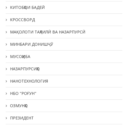
КИТОБҲОИ БАДЕӢ
КРОССВОРД
МАҚОЛОТИ ТАҲЛИЛӢ ВА НАЗАРПУРСӢ
МИНБАРИ ДОНИШҶӮ
МУСОҲИБА
НАЗАРПУРСИҲО
НАНОТЕХНОЛОГИЯ
НБО "РОҒУН"
ОЗМУНҲО
ПРЕЗИДЕНТ