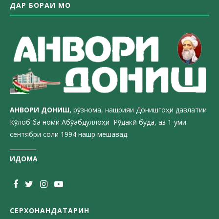
ДАР БОРАИ МО
АНВОРИ ДОН
ИШ,
рӯзнома, нашрияи Донишгоҳи давлатии
Кӯлоб ба номи Абӯабдуллоҳи Рӯдакӣ буда, аз 1-уми
сентябри соли 1994 нашр мешавад.
_________
ИДОМА
СЕРХОНАНДАТАРИН