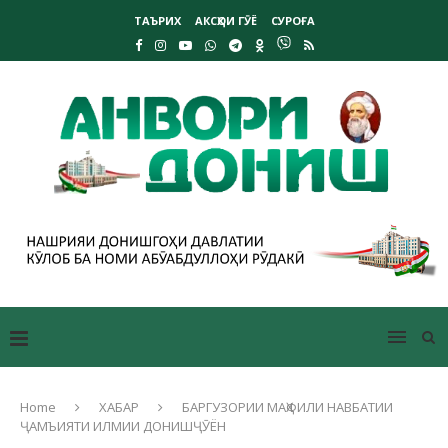
ТАЪРИХ
АКСҲОИ ГӮЁ
СУРОҒА
Home
ХАБАР
БАРГУЗОРИИ МАҲФИЛИ НАВБАТИИ
ҶАМЪИЯТИ ИЛМИИ ДОНИШҶӮЁН