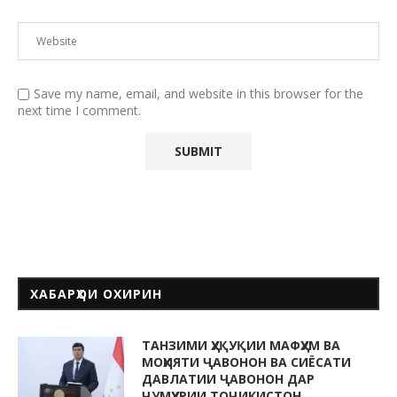
Save my name, email, and website in this browser for the
next time I comment.
ХАБАРҲОИ ОХИРИН
ТАНЗИМИ ҲУҚУҚИИ МАФҲУМ ВА
МОҲИЯТИ ҶАВОНОН ВА СИЁСАТИ
ДАВЛАТИИ ҶАВОНОН ДАР
ҶУМҲУРИИ ТОҶИКИСТОН