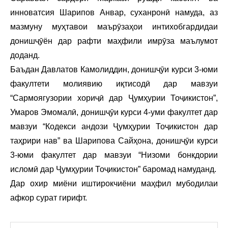
инноватсия Шарипов Анвар, суханронӣ намуда, аз
мазмуну муҳтавои маърӯзаҳои интихобгардидаи
донишҷӯён дар рафти маҳфили имрӯза маълумот
доданд.
Баъдан Давлатов Камолиддин, донишҷӯи курси 3-юми
факултети молиявию иқтисодӣ дар мавзуи
“Сармоягузории хориҷӣ дар Ҷумҳурии Тоҷикистон”,
Умаров Эмомалӣ, донишҷӯи курси 4-уми факултет дар
мавзуи “Кодекси андози Ҷумҳурии Тоҷикистон дар
таҳрири нав” ва Шарипова Сайҳона, донишҷӯи курси
3-юми факултет дар мавзуи “Низоми бонкдории
исломӣ дар Ҷумҳурии Тоҷикистон” баромад намуданд.
Дар охир миёни иштирокчиёни маҳфил мубодилаи
афкор сурат гирифт.