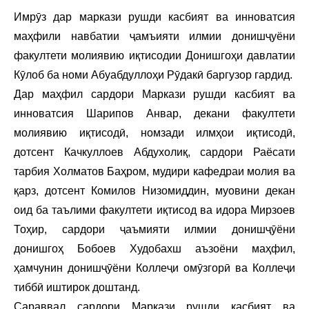
Имрӯз дар маркази рушди касбият ва инноватсия
маҳфили навбатии ҷамъияти илмии донишҷуёни
факултети молиявию иқтисодии Донишгоҳи давлатии
Кӯлоб ба номи Абуабдуллоҳи Рӯдакӣ баргузор гардид.
Дар маҳфил сардори Маркази рушди касбият ва
инноватсия Шарипов Анвар, декани факултети
молиявию иқтисодӣ, номзади илмҳои иқтисодӣ,
дотсент Качкуллоев Абдухолиқ, сардори Раёсати
тарбия Холматов Баҳром, мудири кафедраи молия ва
қарз, дотсент Комилов Низомиддин, муовини декан
оид ба таълими факултети иқтисод ва идора Мирзоев
Тоҳир, сардори ҷаъмияти илмии донишҷӯёни
донишгоҳ Бобоев Худобахш аъзоёни маҳфил,
ҳамчунин донишҷӯёни Коллеҷи омӯзгорӣ ва Коллеҷи
тиббӣ иштирок доштанд.
Сараввал сардори Маркази рушди касбият ва