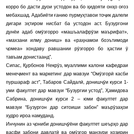
корро бо дасти дуои устодон ва бо ҳидояти онҳо оғоз
мебахшад. Адабиёти ғанию пурмуҳтавои тоҷик далели
дигари эҳтиром нисбат ба устодон аст. Бузургони
дунёи адаб омӯзгорро «машъалафрӯзи маърифат»,
«махзани илму дониш» ва «раҳнамои боэътимоди
ҷомеа» хондаву равшании рӯзгорро бо ҳастии ӯ
тавъам донистаанд”.
Сипас, Қурбонов Некрӯз, муаллими калони кафедраи
менеҷмент ва маркетинг дар мавзуи “Омӯзгорӣ касби
пуршараф аст”, Табаров Сайдалӣ, донишҷӯи курси 1-
уми факултет дар мавзуи “Бузургии устод”, Ҳамидова
Сабрина, донишҷӯи курси 2 – юми факултет дар
мавзуи “Бузургон дар ситоиши забон” маърӯзаҳои
худро ироа намуданд.
Инчунин аз ҷониби донишҷӯёни факултет шеърҳо дар
васфи забони давлатӣ ва омӯзгор манзури ҳозирин