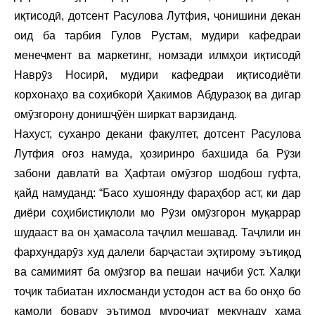
иқтисодӣ, дотсент Расулова Лутфия, ҷонишини декан
оид ба тарбия Гулов Рустам, мудири кафедраи
менеҷмент ва маркетинг, номзади илмҳои иқтисодӣ
Наврӯз Носирӣ, мудири кафедраи иқтисодиёти
корхонаҳо ва соҳибкорӣ Ҳакимов Абдуразоқ ва дигар
омӯзгорону донишҷӯён ширкат варзиданд.
Нахуст, суханро декани факултет, дотсент Расулова
Лутфия оғоз намуда, ҳозиринро бахшида ба Рӯзи
забони давлатӣ ва Ҳафтаи омӯзгор шодбош гуфта,
қайд намуданд: “Басо хушоянду фараҳбор аст, ки дар
диёри соҳибистиқлоли мо Рӯзи омӯзгорон муқаррар
шудааст ва он ҳамасола таҷлил мешавад. Таҷлили ин
фархундарӯз худ далели барҷастаи эҳтирому эътиқод
ва самимият ба омӯзгор ва пешаи наҷиби ӯст. Халқи
тоҷик табиатан ихлосманди устодон аст ва бо онҳо бо
камоли бовару эътимод муроҷиат мекунаду ҳама