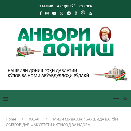
ТАЪРИХ
АКСҲОИ ГӮЁ
СУРОҒА
Home
ХАБАР
МИЗИ МУДАВВАР БАХШИДА БА РӮЗИ
ОМӮЗГОР ДАР ФАКУЛТЕТИ ИҚТИСОД ВА ИДОРА