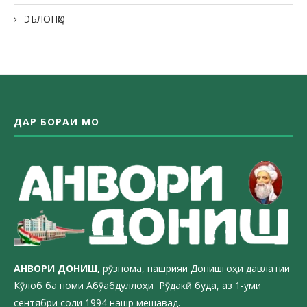
ЭЪЛОНҲО
ДАР БОРАИ МО
АНВОРИ ДОН
ИШ,
рӯзнома, нашрияи Донишгоҳи давлатии
Кӯлоб ба номи Абӯабдуллоҳи Рӯдакӣ буда, аз 1-уми
сентябри соли 1994 нашр мешавад.