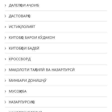
ДАЛЕЛҲОИ АҶОИБ
ДАСТОВАРҲО
ИСТИҚЛОЛИЯТ
КИТОБҲО БАРОИ КӮДАКОН
КИТОБҲОИ БАДЕӢ
КРОССВОРД
МАҚОЛОТИ ТАҲЛИЛӢ ВА НАЗАРПУРСӢ
МИНБАРИ ДОНИШҶӮ
МУСОҲИБА
НАЗАРПУРСИҲО