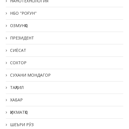
НАНОТЕХНОЛОГИЯ
НБО "РОҒУН"
ОЗМУНҲО
ПРЕЗИДЕНТ
СИЁСАТ
СОХТОР
СУХАНИ МОНДАГОР
ТАҲЛИЛ
ХАБАР
ҲИКМАТҲО
ШЕЪРИ РӮЗ