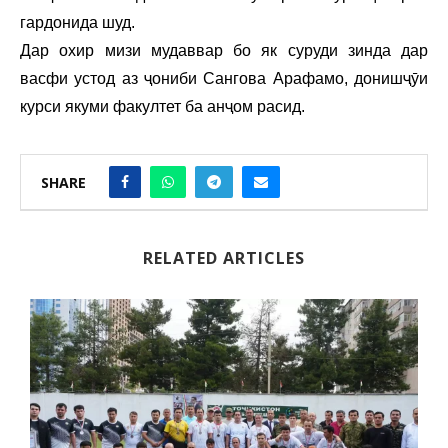
гардонида шуд.
Дар охир мизи мудаввар бо як суруди зинда дар
васфи устод аз ҷониби Сангова Арафамо, донишҷӯи
курси якуми факултет ба анҷом расид.
SHARE
RELATED ARTICLES