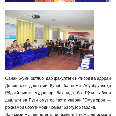
Санаи 5-уми октябр дар факултети иқтисод ва идораи
Донишгоҳи давлатии Кӯлоб ба номи Абуабдуллоҳи
Рӯдакӣ мизи мудаввар бахшида ба Рӯзи забони
давлатӣ ва Рӯзи омӯзгор таҳти унвони “Омӯзгорон —
роҳнамои боэътимоди ҷомеа” баргузор гардид.
Дар мизи мудаввар декани факултет, номзади илмҳои