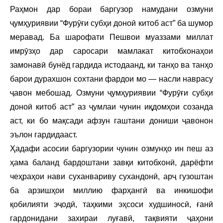
Раҳмон дар бораи баргузор намудани озмуни
ҷумҳуриявии “Фурӯғи субҳи доноӣ китоб аст” ба шумор
меравад. Ба шарофати Пешвои муаззами миллат
имрӯзҳо дар саросари мамлакат китобхонаҳои
замонавӣ бунёд гардида истодаанд, ки танҳо ва танҳо
барои дурахшон сохтани фардои мо — насли наврасу
ҷавон мебошад. Озмуни ҷумҳуриявии “Фурӯғи субҳи
доноӣ китоб аст” аз ҷумлаи чунин иқдомҳои созанда
аст, ки бо мақсади афзун гаштани дониши ҷавонон
эълон гардидааст.
Ҳадафи асосии баргузории чунин озмунҳо ин пеш аз
ҳама баланд бардоштани завқи китобхонӣ, дарёфти
чеҳраҳои нави суханвариву сухандонӣ, арҷ гузоштан
ба арзишҳои миллию фарҳангӣ ва инкишофи
қобилияти эҷодӣ, таҳкими эҳсоси худшиносӣ, ғанӣ
гардонидани захираи луғавӣ, тақвияти ҷаҳони