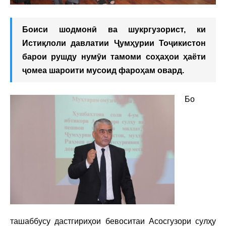
Боиси шодмонӣ ва шукргузорист, ки
Истиқлоли давлатии Ҷумҳурии Тоҷикистон
барои рушду нумӯи тамоми соҳаҳои ҳаёти
ҷомеа шароити мусоид фароҳам овард.
Бо
ташаббусу дастгириҳои бевоситаи Асосгузори сулҳу