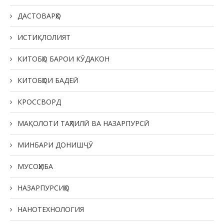
ДАСТОВАРҲО
ИСТИҚЛОЛИЯТ
КИТОБҲО БАРОИ КӮДАКОН
КИТОБҲОИ БАДЕӢ
КРОССВОРД
МАҚОЛОТИ ТАҲЛИЛӢ ВА НАЗАРПУРСӢ
МИНБАРИ ДОНИШҶӮ
МУСОҲИБА
НАЗАРПУРСИҲО
НАНОТЕХНОЛОГИЯ