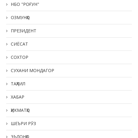
НБО "РОҒУН"
ОЗМУНҲО
ПРЕЗИДЕНТ
СИЁСАТ
СОХТОР
СУХАНИ МОНДАГОР
ТАҲЛИЛ
ХАБАР
ҲИКМАТҲО
ШЕЪРИ РӮЗ
ЭЪЛОНҲО