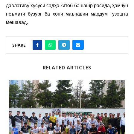
давлативу хусусӣ садҳо китоб ба нашр расида, ҳамчун
неъмати бузург ба хони маънавии мардум гузошта
мешавад.
SHARE
RELATED ARTICLES