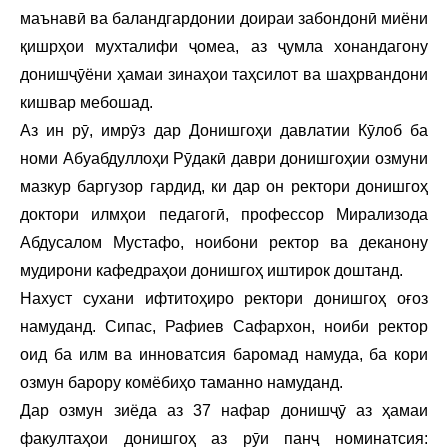
маънавӣ ва баландгардонии доираи забондонӣ миёни
қишрҳои мухталифи ҷомеа, аз ҷумла хонандагону
донишҷӯёни ҳамаи зинаҳои таҳсилот ва шаҳрвандони
кишвар мебошад.
Аз ин рӯ, имрӯз дар Донишгоҳи давлатии Кӯлоб ба
номи Абуабдуллоҳи Рӯдакӣ даври донишгоҳии озмуни
мазкур баргузор гардид, ки дар он ректори донишгоҳ
доктори илмҳои педагогӣ, профессор Мирализода
Абдусалом Мустафо, ноибони ректор ва деканону
мудирони кафедраҳои донишгоҳ иштирок доштанд.
Нахуст сухани ифтитоҳиро ректори донишгоҳ оғоз
намуданд. Сипас, Рафиев Сафархон, ноиби ректор
оид ба илм ва инноватсия баромад намуда, ба кори
озмун барору комёбиҳо таманно намуданд.
Дар озмун зиёда аз 37 нафар донишҷӯ аз ҳамаи
факултаҳои донишгоҳ аз рӯи панҷ номинатсия: