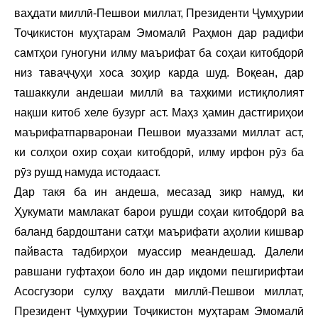
ваҳдати миллӣ-Пешвои миллат, Президенти Ҷумҳурии
Тоҷикистон муҳтарам Эмомалӣ Раҳмон дар радифи
самтҳои гуногуни илму маърифат ба соҳаи китобдорӣ
низ таваҷҷуҳи хоса зоҳир карда шуд. Воқеан, дар
ташаккули андешаи миллӣ ва таҳкими истиқлолият
нақши китоб хеле бузург аст. Маҳз ҳамин дастгириҳои
маърифатпарваронаи Пешвои муаззами миллат аст,
ки солҳои охир соҳаи китобдорӣ, илму ирфон рӯз ба
рӯз рушд намуда истодааст.
Дар такя ба ин андеша, месазад зикр намуд, ки
Ҳукумати мамлакат барои рушди соҳаи китобдорӣ ва
баланд бардоштани сатҳи маърифати аҳолии кишвар
пайваста тадбирҳои муассир меандешад. Далели
равшани гуфтаҳои боло ин дар иқдоми пешгирифтаи
Асосгузори сулҳу ваҳдати миллӣ-Пешвои миллат,
Президент Ҷумҳурии Тоҷикистон муҳтарам Эмомалӣ