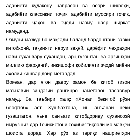
адабиёти кӯдакону наврасон ва осори шифоҳӣ,
адабиёти классикии тоҷик, адабиёти муосири тоҷик,
адабиёти ҷаҳон ва эҷоди назму наср ширкат
намуданд.
Озмуни мазкур бо мақсади баланд бардоштани завқи
китобхонӣ, тақвияти неруи зеҳнӣ, дарёфти чеҳраҳои
нави суханвару сухандон, арҷ гузоштан ба арзишҳои
миллию фарҳангӣ, инкишофи қобилияти эҷодӣ миёни
аҳолии кишвар доир мегардад.
Воқеан, дар ягон давру замон бе китоб ғизои
маънавии зиндагии paнгинpo наметавон тасаввур
намуд. Ба таъбири халқ: «Хонаи бекитоб рӯзи
беофтоб» аст. Хушбахтона, ин анъанаи некӣ
гузаштагон, яьне санъати китобдориву сухансозӣ
имрӯз низ дар Тоҷикистони соҳибистиқлоли мо мавқеи
шоиста дорад. Ҳар рӯз аз тариқи нашриётҳои