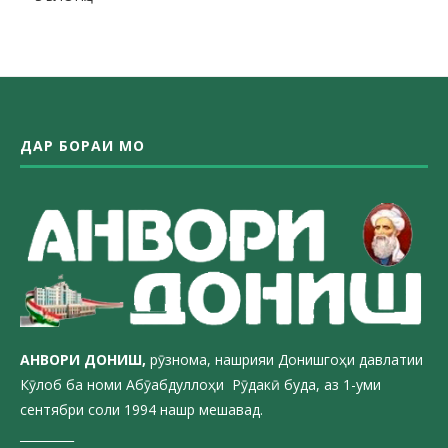
ДАР БОРАИ МО
АНВОРИ ДОН
ИШ,
рӯзнома, нашрияи Донишгоҳи давлатии
Кӯлоб ба номи Абӯабдуллоҳи Рӯдакӣ буда, аз 1-уми
сентябри соли 1994 нашр мешавад.
_________