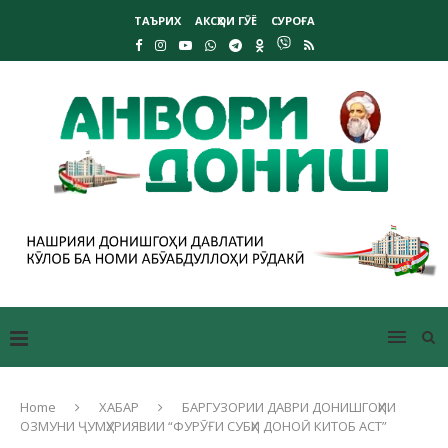
ТАЪРИХ
АКСҲОИ ГӮЁ
СУРОҒА
Home
ХАБАР
БАРГУЗОРИИ ДАВРИ ДОНИШГОҲИИ
ОЗМУНИ ҶУМҲУРИЯВИИ “ФУРӮҒИ СУБҲИ ДОНОӢ КИТОБ АСТ”