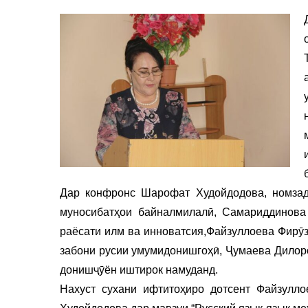
Дар конфронс Шарофат Худойдодова, номзади
муносибатҳои байналмилалӣ, Самариддинова 
раёсати илм ва инноватсия,Файзуллоева Фирӯз
забони русии умумидонишгоҳӣ, Ҷумаева Дилоро
донишҷӯён иштирок намуданд.
Нахуст сухани ифтитоҳиро дотсент Файзулло