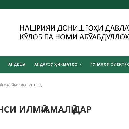
АНДЕША
АНДАРЗУ ҲИКМАТҲО
ГУНАҲОИ ЭЛЕКТРО
-АМАЛӢ ДАР ДОНИШГОҲ
СИ ИЛМӢ-АМАЛӢ ДАР