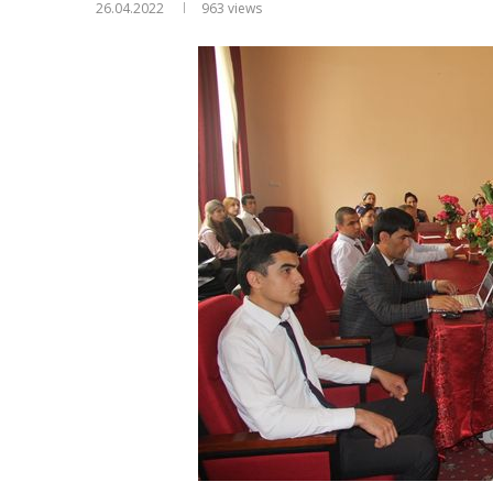
26.04.2022
963
views