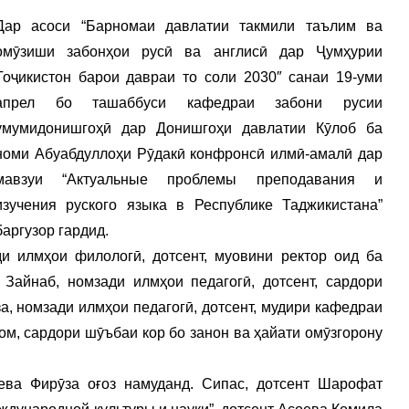
Дар асоси “Барномаи давлатии такмили таълим ва
омӯзиши забонҳои русӣ ва англисӣ дар Ҷумҳурии
Тоҷикистон барои давраи то соли 2030″ санаи 19-уми
апрел бо ташаббуси кафедраи забони русии
умумидонишгоҳӣ дар Донишгоҳи давлатии Кӯлоб ба
номи Абуабдуллоҳи Рӯдакӣ конфронсӣ илмӣ-амалӣ дар
мавзуи “Актуальные проблемы преподавания и
изучения руского языка в Республике Таджикистана”
баргузор гардид.
 илмҳои филологӣ, дотсент, муовини ректор оид ба
Зайнаб, номзади илмҳои педагогӣ, дотсент, сардори
а, номзади илмҳои педагогӣ, дотсент, мудири кафедраи
м, сардори шӯъбаи кор бо занон ва ҳайати омӯзгорону
ева Фирӯза оғоз намуданд. Сипас, дотсент Шарофат