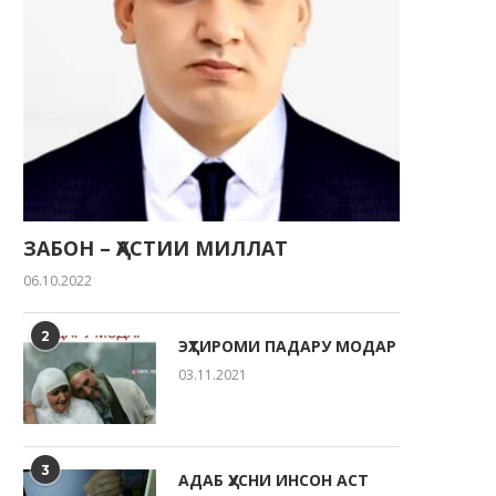
ЗАБОН – ҲАСТИИ МИЛЛАТ
06.10.2022
2
ЭҲТИРОМИ ПАДАРУ МОДАР
ҶАВОНОН — НЕРУИ ЭҲЁГАР ВА
ТАКЯГОҲИ МИЛЛАТ
03.11.2021
22.05.2026
3
АДАБ ҲУСНИ ИНСОН АСТ