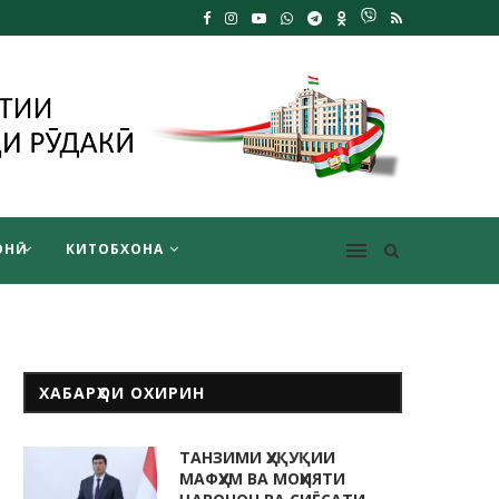
НӢ
КИТОБХОНА
ХАБАРҲОИ ОХИРИН
ТАНЗИМИ ҲУҚУҚИИ
МАФҲУМ ВА МОҲИЯТИ