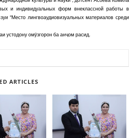
ждународной культуры и науки”, дотсент Асоева Комила
овых и индивидуальных форм внеклассной работы в
зуи “Место лингвоаудиовизуальных материалов среди
аи устодону омӯзгорон ба анҷом расид.
ED ARTICLES