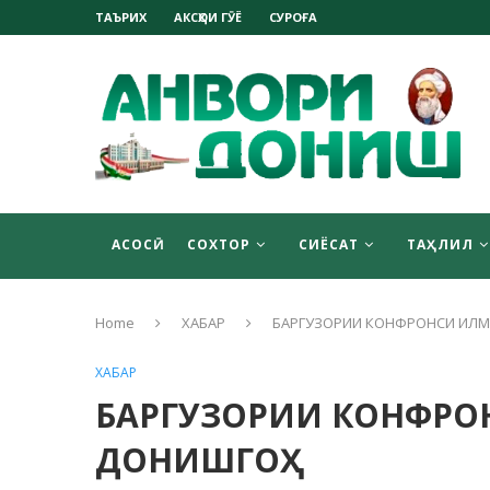
ТАЪРИХ
АКСҲОИ ГӮЁ
СУРОҒА
АСОСӢ
СОХТОР
СИЁСАТ
ТАҲЛИЛ
Home
ХАБАР
БАРГУЗОРИИ КОНФРОНСИ ИЛМӢ
ХАБАР
БАРГУЗОРИИ КОНФРОН
ДОНИШГОҲ