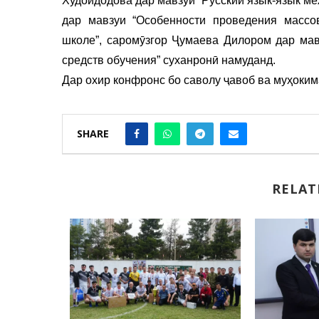
Худойдодова дар мавзуи “Русский язык-язык ме
дар мавзуи “Особенности проведения масс
школе”, саромӯзгор Ҷумаева Дилором дар мав
средств обучения” суханронӣ намуданд.
Дар охир конфронс бо саволу ҷавоб ва муҳоким
SHARE
RELAT