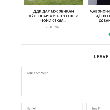
 МУҲИТИ
ДДК ДАР МУСОБИҚАИ
ҶАВОНОН-
ДА
ДӮСТОНАИ ФУТБОЛ СОҲИБИ
ҲАЁТИ 
ҶОЙИ СЕЮМ...
СОЗА
23.05.2026
LEAVE