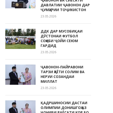
ҶАВОНОН ВА СИЁСАТИ
ДАВЛАТИИ ҶАВОНОН ДАР
ҶУМҲУРИИ ТОҶИКИСТОН
23.05.2026
ДДК ДАР МУСОБИҚАИ
ДӮСТОНАИ ФУТБОЛ
СОҲИБИ ҶОЙИ СЕЮМ
ГАРДИД
23.05.2026
ҶАВОНОН-ПАЙРАВОНИ
ТАРЗИ ҲАЁТИ СОЛИМ ВА
НЕРУИ СОЗАНДАИ
МИЛЛАТ
23.05.2026
ҚАДРШИНОСИИ ДАСТАИ
ОЛИМПИИ ДОНИШГОҲ АЗ
ҶОНИБИ РАЁСАТИ КОР БО