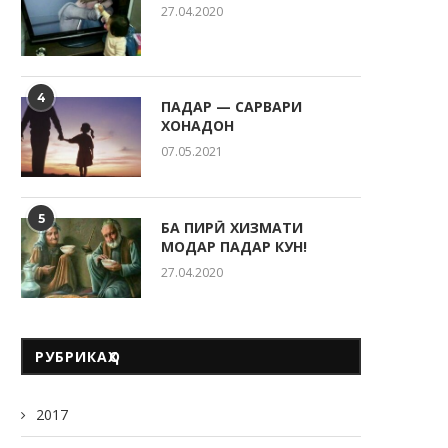
27.04.2020
РӮЗИ ОИЛА ДАР КӮДАКИС
“СИТОРА”
20.05.2026
4
ПАДАР — САРВАРИ
ХОНАДОН
07.05.2021
5
БА ПИРӢ ХИЗМАТИ
МОДАР ПАДАР КУН!
27.04.2020
РУБРИКАҲО
2017