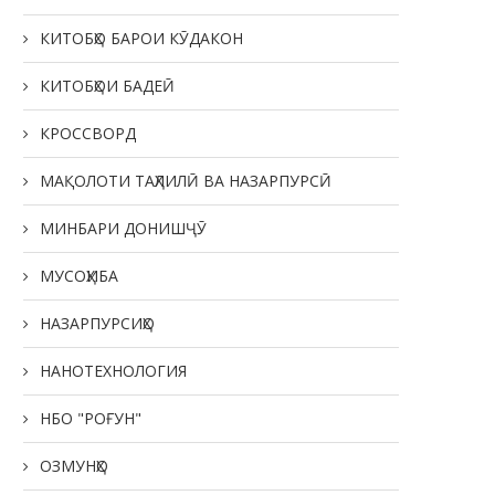
КИТОБҲО БАРОИ КӮДАКОН
КИТОБҲОИ БАДЕӢ
КРОССВОРД
МАҚОЛОТИ ТАҲЛИЛӢ ВА НАЗАРПУРСӢ
МИНБАРИ ДОНИШҶӮ
МУСОҲИБА
НАЗАРПУРСИҲО
НАНОТЕХНОЛОГИЯ
НБО "РОҒУН"
ОЗМУНҲО