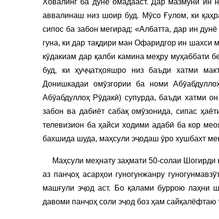
Ховалинг ба дунё омадааст. Дар мазмуни ин н
аввалинаш низ шоир буд. Мӯсо Ғулом, ки қаҳ
сипос ба забон мегирад: «Албатта, дар ин дунё
гуна, ки дар тақдири ман Офаридгор ин шахси 
кӯдакиам дар қалби камина меҳру муҳаббати б
буд, ки ҳуҷҷатҳояшро низ баъди хатми мак
Донишкадаи омӯзгории ба номи Абӯабдулло
Абӯабдуллоҳ Рӯдакӣ) супурда, баъди хатми о
забон ва дабиёт сабақ омӯзонида, сипас ҳаё
телевизион ба ҳайси ходими адабӣ ба кор мео
бахшида шуда, маҳсули эҷодаш ӯро хушбахт ме
Маҳсули меҳнату заҳмати 50-солаи Шогирди н
аз панҷоҳ асарҳои гуногунжанру гуногунмавз
машғули эҷод аст. Бо қалами буррою лаҳни ши
давоми панҷоҳ соли эҷод боз ҳам сайқалёфтаю 