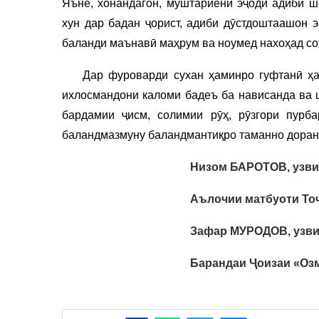
Яъне, хонандагон, муштариёни эҷоди адиби ш
хун дар бадан ҷорист, адиби дӯстдоштаашон э
баланди маънавӣ маҳрум ва ноумед нахоҳад сох
Дар фуроварди сухан ҳаминро гуфтанӣ ҳаст
ихлосмандони каломи бадеъ ба нависанда ва 
бардамии ҷисм, солимии рӯҳ, рӯзгори пурб
баландмазмуну баландмантиқро таманно доранд
Низом БАРОТОВ, узви
Аълочии матбуоти То
Зафар МУРОДОВ, узви
Барандаи Ҷоизаи «Озм