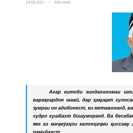
24.08.2021
890
views
Агар китоби зиндагиномаи шои
варақгардон шавӣ, дар ҳақиқат хулоса
зумраи он адибонест, ки метавонанд, ва
худро хушбахт бишуморанд. Ва бесаба
яке аз маҷмӯаҳои калонҳаҷми қиссаву
намудааст.