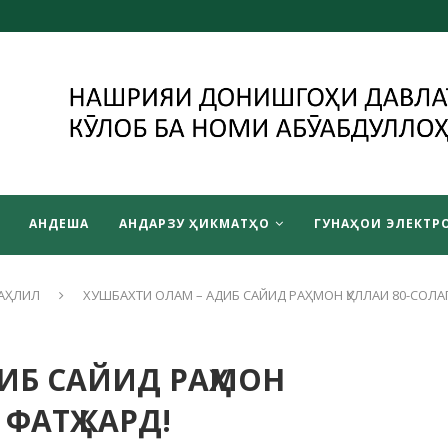
АНДЕША
АНДАРЗУ ҲИКМАТҲО
ГУНАҲОИ ЭЛЕКТРО
АҲЛИЛ
ХУШБАХТИ ОЛАМ – АДИБ САЙИД РАҲМОН ҚУЛЛАИ 80-СОЛА
ИБ САЙИД РАҲМОН
ФАТҲ КАРД!