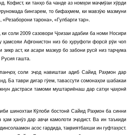
 Кофист, ки танҳо ба чанде аз номҳои маҷмӯаи хӯрди
уруномада бингарем, то бифаҳмем, ки мавзӯю мазмуни
, «Резаборони тарона», «Гулбарги тар».
и соли 2009 сазовори Ҷоизаи адабии ба номи Носири
у ҳамсояи Афғонистон низ бо ҳуруфоти форсӣ рӯи чоп
 зикр аст, ки асари мазкур бо забони русӣ низ тарҷума
 Русия гашта.
анҷоҳ соли эҷод навиштаи адиб Сайид Раҳмон дар
нд. Ба таври дигар гӯем, тавассути сомонаҳои шабакаи
акнун дастраси тамоми муштариёнаш дар сатҳи ҷаҳонӣ
иби шинохтаи Кӯлоби бостонӣ Сайид Раҳмон ба синни
з ҳам ҳанӯз дар авҷи камолоти эҷодист. Ва ин таъкиди
ндинсолаамон асос гардида, тақвиятбахши ин гуфтаҳост.