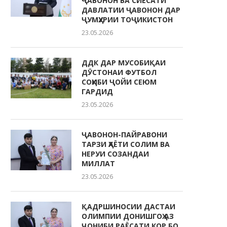
ҶАВОНОН ВА СИЁСАТИ
ДАВЛАТИИ ҶАВОНОН ДАР
ҶУМҲУРИИ ТОҶИКИСТОН
23.05.2026
ДДК ДАР МУСОБИҚАИ
ДӮСТОНАИ ФУТБОЛ
СОҲИБИ ҶОЙИ СЕЮМ
ГАРДИД
23.05.2026
ҶАВОНОН-ПАЙРАВОНИ
ТАРЗИ ҲАЁТИ СОЛИМ ВА
НЕРУИ СОЗАНДАИ
МИЛЛАТ
23.05.2026
ҚАДРШИНОСИИ ДАСТАИ
ОЛИМПИИ ДОНИШГОҲ АЗ
ҶОНИБИ РАЁСАТИ КОР БО