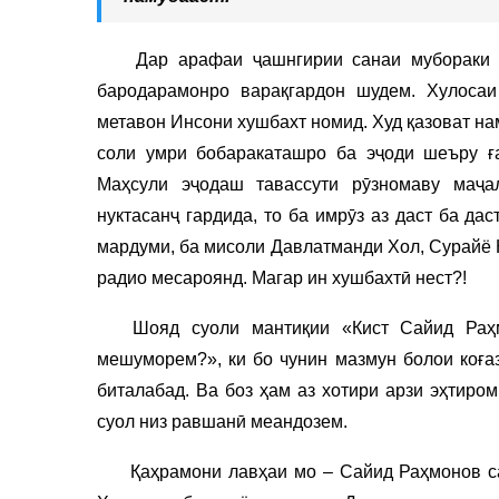
Дар арафаи ҷашнгирии санаи мубораки 
бародарамонро варақгардон шудем. Хулосаи
метавон Инсони хушбахт номид. Худ қазоват на
соли умри бобаракаташро ба эҷоди шеъру ға
Маҳсули эҷодаш тавассути рӯзномаву маҷа
нуктасанҷ гардида, то ба имрӯз аз даст ба да
мардуми, ба мисоли Давлатманди Хол, Сурайё 
радио месароянд. Магар ин хушбахтӣ нест?!
Шояд суоли мантиқии «Кист Сайид Раҳ
мешуморем?», ки бо чунин мазмун болои коға
биталабад. Ва боз ҳам аз хотири арзи эҳтиро
суол низ равшанӣ меандозем.
Қаҳрамони лавҳаи мо – Сайид Раҳмонов сан