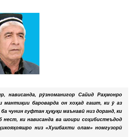
р, нависанда, рӯзноманигор Сайид Раҳмонро
и мантиқии бароварда он хоҳад гашт, ки ӯ аз
 ба чунин гуфтан ҳуқуқи маънавӣ низ доранд, ки
б нест, ки нависанда ва шоири соҳибистеъдод
 ҳикояҳояшро низ «Хушбахти олам» номгузорӣ