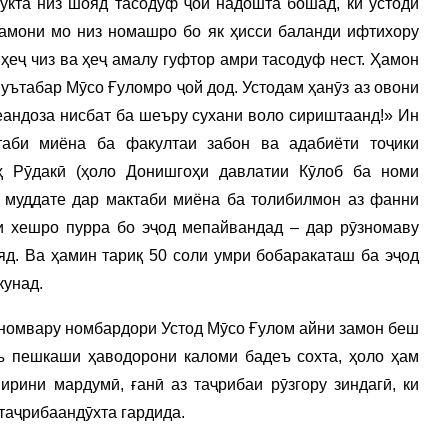
укта низ шояд тасодуф ҷой надошта бошад, ки устоди
рамони мо низ номашро бо як ҳисси баланди ифтихору
 ҳеҷ чиз ва ҳеҷ амалу гуфтор амри тасодуф нест. Ҳамон
муътабар Мӯсо Ғуломро ҷой дод. Устодам ҳанӯз аз овони
еандоза нисбат ба шеъру сухани воло сириштаанд!» Ин
таби миёна ба факултаи забон ва адабиёти тоҷики
ҳ Рӯдакӣ (ҳоло Донишгоҳи давлатии Кӯлоб ба номи
н муддате дар мактаби миёна ба толибилмон аз фанни
ти хешро пурра бо эҷод мепайвандад – дар рӯзномаву
яд. Ва ҳамин тариқ 50 соли умри бобаракаташ ба эҷод
кунад.
омвару номбардори Устод Мӯсо Ғулом айни замон беш
ӯъ пешкаши ҳаводорони каломи бадеъ сохта, ҳоло ҳам
рини мардумӣ, ғанӣ аз таҷрибаи рӯзгору зиндагӣ, ки
таҷрибаандӯхта гардида.