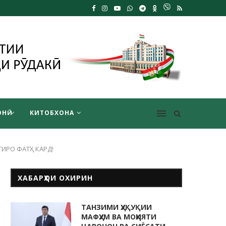
НӢ
КИТОБХОНА
ГИРО ФАТҲ КАРД!
ХАБАРҲОИ ОХИРИН
ТАНЗИМИ ҲУҚУҚИИ
МАФҲУМ ВА МОҲИЯТИ