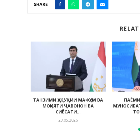
SHARE
RELAT
ҲМОН ДАР
ТАНЗИМИ ҲУҚУҚИИ МАФҲУМ ВА
ПАЁМИ
 ОРИЁӢ
МОҲИЯТИ ҶАВОНОН ВА
МУНОСИБА
СИЁСАТИ...
ТО
23.05.2026