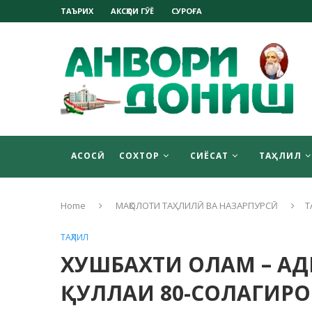
ТАЪРИХ
АКСҲОИ ГӮЁ
СУРОҒА
АСОСӢ
СОХТОР
СИЁСАТ
ТАҲЛИЛ
Home
МАҚОЛОТИ ТАҲЛИЛӢ ВА НАЗАРПУРСӢ
Т
ТАҲЛИЛ
ХУШБАХТИ ОЛАМ – АД
ҚУЛЛАИ 80-СОЛАГИРО 