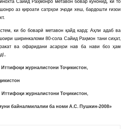
инохта Сайид Раҳмонро метавон бовар кунонид, ки то
шонро аз қироати сатрҳои эҷоди хеш, бардошти ғизои
т.
ем, ки бо боварӣ метавон қайд кард: Аҳли адаб ва
шоири ширинкаломи 80-сола Сайид Раҳмон тани сиҳат,
аракат ва офаридани асарҳои нав ба нави боз ҳам
!..
 Иттифоқи журналистони Тоҷикистон,
ҷикистон
 Иттифоқи журналистони Тоҷикистон,
уни байналмилалии ба номи А.С. Пушкин-2008»