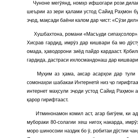
Чуноне мегӯянд, номҳо ифшогари рози диланд.
шеърии аз зери қалами устод Сайид Раҳмон б
эҷод, мақсади баёни калом дар чист: «Сӯзи дил»
Хушбахтона, романи «Масъуди сипаҳсолор», к
Хисрав гардид, имрӯз дар кишвари ба мо дӯст
омада, ҳаводорони зиёд пайдо кардааст. Қобили
гардида, дастраси ихлосмандонаш дар кишвари
Муҳим аз ҳама, аксар асарҳои дар тули п
сомонаҳои шабакаи Интернетӣ низ ҷо гирифтаа
интернет маҳсули эҷоди устод Сайид Раҳмон 
қарор гирифтааст.
Итминонамон комил аст, агар бигӯем, ки ад
мубораки 80-солагии хеш нигоҳ накарда, имрӯ
моро шиносоии наздик бо ӯ, робитаи дӯстии ча