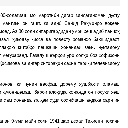
80-солагиаш мо маротиби дигар зиндагиномаи дӯсту
 мантиқӣ он гашт, ки адиб Сайид Раҳмонро воқеан
моед. Аз 80 соли сипаригардидаи умри хеш адиб панҷоҳ
зал, ҳикояву қисса ва повесту романҳо бахшидааст.
ллаҳою китобҳо пешкаши хонандаи закӣ, нуктадону
ст мегузаранд. Ғазалу шеърҳои ӯро солҳо боз ҳофизони
Қосимова ва дигар ситораҳои саҳна тариқи телевизиону
монов, ки чунин васфаш дорему хушбахти оламаш
з кӯчонидемаш, барои алоҳида хонандагон посухи хеш
ми ҳам хонанда ва ҳам худи соҳибҷашн андаке сари ин
аи 9-уми майи соли 1941 дар деҳаи Тиҳиёни ноҳияи