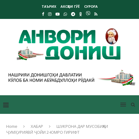
ТАЪРИХ
АКСҲОИ ГӮЁ
СУРОҒА
Home
ХАБАР
ШУКРОНА ДАР МУСОБИҚАИ
ҶУМҲУРИЯВӢ ҶОЙИ 2-ЮМРО ГИРИФТ