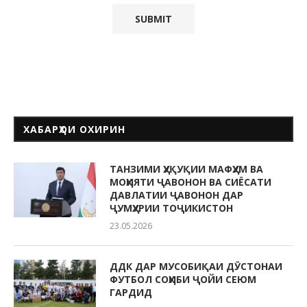
ХАБАРҲОИ ОХИРИН
ТАНЗИМИ ҲУҚУҚИИ МАФҲУМ ВА
МОҲИЯТИ ҶАВОНОН ВА СИЁСАТИ
ДАВЛАТИИ ҶАВОНОН ДАР
ҶУМҲУРИИ ТОҶИКИСТОН
23.05.2026
ДДК ДАР МУСОБИҚАИ ДӮСТОНАИ
ФУТБОЛ СОҲИБИ ҶОЙИ СЕЮМ
ГАРДИД