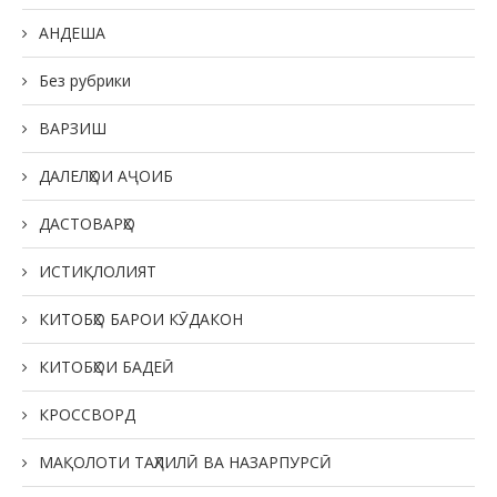
АНДЕША
Без рубрики
ВАРЗИШ
ДАЛЕЛҲОИ АҶОИБ
ДАСТОВАРҲО
ИСТИҚЛОЛИЯТ
КИТОБҲО БАРОИ КӮДАКОН
КИТОБҲОИ БАДЕӢ
КРОССВОРД
МАҚОЛОТИ ТАҲЛИЛӢ ВА НАЗАРПУРСӢ