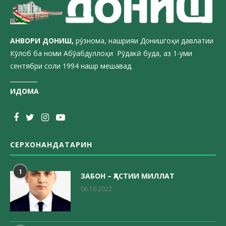
АНВОРИ ДОН
ИШ,
рӯзнома, нашрияи Донишгоҳи давлатии
Кӯлоб ба номи Абӯабдуллоҳи Рӯдакӣ буда, аз 1-уми
сентябри соли 1994 нашр мешавад.
_________
ИДОМА
СЕРХОНАНДАТАРИН
1
ЗАБОН – ҲАСТИИ МИЛЛАТ
06.10.2022