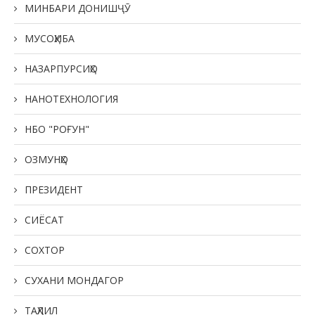
МИНБАРИ ДОНИШҶӮ
МУСОҲИБА
НАЗАРПУРСИҲО
НАНОТЕХНОЛОГИЯ
НБО "РОҒУН"
ОЗМУНҲО
ПРЕЗИДЕНТ
СИЁСАТ
СОХТОР
СУХАНИ МОНДАГОР
ТАҲЛИЛ