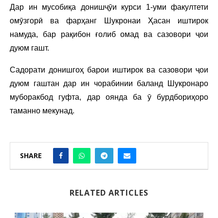
Дар ин мусобиқа донишҷӯи курси 1-уми факултети
омӯзгорӣ ва фарҳанг Шукронаи Ҳасан иштирок
намуда, бар рақибон ғолиб омад ва сазовори ҷои
дуюм гашт.
Садорати донишгоҳ барои иштирок ва сазовори ҷои
дуюм гаштан дар ин чорабинии баланд Шукронаро
муборакбод гуфта, дар оянда ба ӯ бурдбориҳоро
таманно мекунад.
SHARE
RELATED ARTICLES