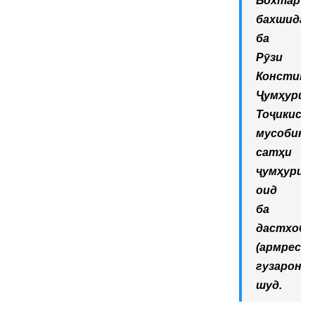
Бохтар
бахшида
ба
Рӯзи
Констит
Ҷумҳурии
Тоҷикист
мусобиқа
сатҳи
ҷумҳурия
оид
ба
дастхобо
(армрест
гузарони
шуд.