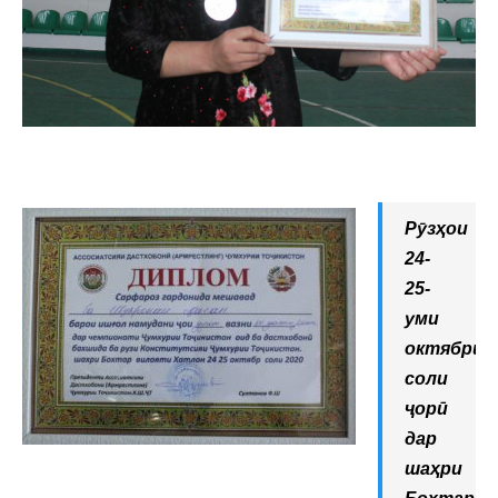
Рӯзҳои
24-
25-
уми
октябри
соли
ҷорӣ
дар
шаҳри