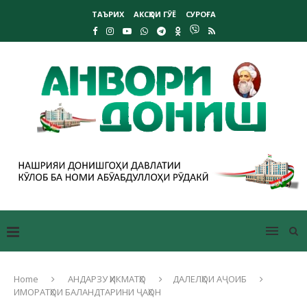
ТАЪРИХ
АКСҲОИ ГӮЁ
СУРОҒА
Home
АНДАРЗУ ҲИКМАТҲО
ДАЛЕЛҲОИ АҶОИБ
ИМОРАТҲОИ БАЛАНДТАРИНИ ҶАҲОН