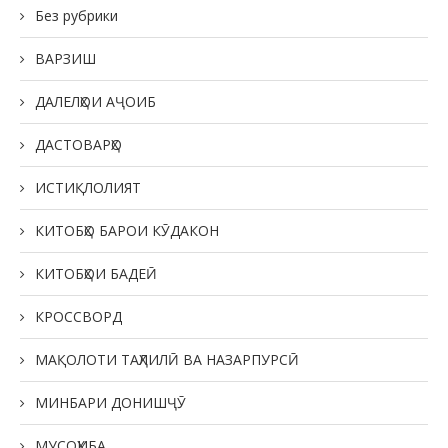
Без рубрики
ВАРЗИШ
ДАЛЕЛҲОИ АҶОИБ
ДАСТОВАРҲО
ИСТИҚЛОЛИЯТ
КИТОБҲО БАРОИ КӮДАКОН
КИТОБҲОИ БАДЕӢ
КРОССВОРД
МАҚОЛОТИ ТАҲЛИЛӢ ВА НАЗАРПУРСӢ
МИНБАРИ ДОНИШҶӮ
МУСОҲИБА