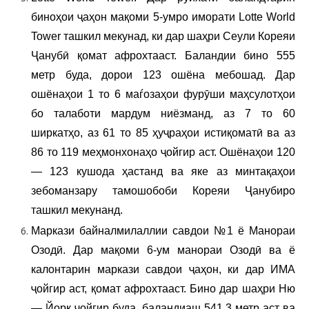
биноҳои ҷаҳон мақоми 5-умро иморати Lotte World
Tower ташкил мекунад, ки дар шаҳри Сеули Кореяи
Ҷанубӣ қомат афрохтааст. Баландии бино 555
метр буда, дорои 123 ошёна мебошад. Дар
ошёнаҳои 1 то 6 маѓозаҳои фурӯши маҳсулотҳои
бо талаботи мардум ниёзманд, аз 7 то 60
ширкатҳо, аз 61 то 85 ҳуҷраҳои истиқоматӣ ва аз
86 то 119 меҳмонхонаҳо ҷойгир аст. Ошёнаҳои 120
— 123 кушода ҳастанд ва яке аз минтақаҳои
зебоманзару тамошобоби Кореяи Ҷанубиро
ташкил мекунанд.
Маркази байналмилаллии савдои №1 ё Манораи
Озодӣ. Дар мақоми 6-ум манораи Озодӣ ва ё
калонтарин маркази савдои ҷаҳон, ки дар ИМА
ҷойгир аст, қомат афрохтааст. Бино дар шаҳри Ню
— Йорк ҷойгир буда, баландиаш 541,3 метр аст ва