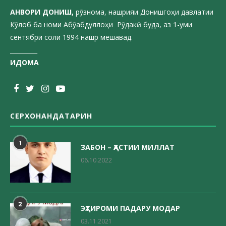
АНВОРИ ДОН
ИШ,
рӯзнома, нашрияи Донишгоҳи давлатии
Кӯлоб ба номи Абӯабдуллоҳи Рӯдакӣ буда, аз 1-уми
сентябри соли 1994 нашр мешавад.
_________
ИДОМА
СЕРХОНАНДАТАРИН
1
ЗАБОН – ҲАСТИИ МИЛЛАТ
06.10.2022
2
ЭҲТИРОМИ ПАДАРУ МОДАР
03.11.2021