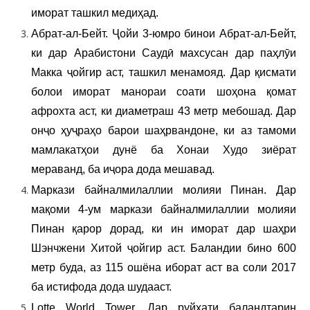
иморат ташкил медиҳад.
Абрат-ал-Бейт. Ҷойи 3-юмро бинои Абрат-ал-Бейт,
ки дар Арабистони Саудӣ махсусан дар паҳлӯи
Макка ҷойгир аст, ташкил менамояд. Дар қисмати
болои иморат манораи соати шоҳона қомат
афрохта аст, ки диаметраш 43 метр мебошад. Дар
онҷо ҳуҷраҳо барои шаҳрвандоне, ки аз тамоми
мамлакатҳои дунё ба Хонаи Худо зиёрат
мераванд, ба иҷора дода мешавад.
Маркази байналмилаллии молияи Пинан. Дар
мақоми 4-ум маркази байналмилаллии молияи
Пинан қарор дорад, ки ин иморат дар шаҳри
Шэнчжени Хитой ҷойгир аст. Баландии бино 600
метр буда, аз 115 ошёна иборат аст ва соли 2017
ба истифода дода шудааст.
Lotte World Tower. Дар руйхати баландтарин