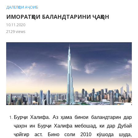
ДАЛЕЛҲОИ АҶОИБ
ИМОРАТҲОИ БАЛАНДТАРИНИ ҶАҲОН
10.11.2020
2129
views
Бурҷи Халифа. Аз ҳама бинои баландтарин дар
ҷаҳон ин Бурҷи Халифа мебошад, ки дар Дубай
ҷойгир аст. Бино соли 2010 кӯшода шуда,