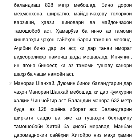
баландиаш 828 метр мебошад. Бино дорои
меҳмонхона, ширкатҳо, майдончаҳову толорҳои
варзишӣ, ҳавзи шиноварӣ ва майдончаҳои
тамошобоб аст. Ҳамарӯза ба инҷо аз тамоми
кишварҳои ҷаҳон сайёҳон барои тамошо меоянд.
Аҷибии бино дар ин аст, ки дар танаи иморат
видеороликҳо намоиш дода мешаванд. Инчунин,
ин ягона биноест, ки аз тамоми гӯшаву канори
шаҳр ба чашм намоён аст.
Манораи Шанхай. Дуюмин бинои баландтарин дар
ҷаҳон Манораи Шанхай мебошад, ки дар Ҷумҳурии
халқии Чин ҷойгир аст. Баландии манора 632 метр
буда, аз 128 ошёна иборат аст. Баландтарин
ширкати савдо ва яке аз гушаҳои беҳтарину
тамошобоби Хитой ба ҳисоб меравад. Манбаи
даромаднокии сайёҳии Хитойро низ маҳз ҳамин