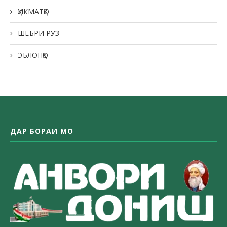
ҲИКМАТҲО
ШЕЪРИ РӮЗ
ЭЪЛОНҲО
ДАР БОРАИ МО