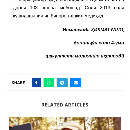
дорои 103 ошёна мебошад. Соли 2013 соли
кушодашавии ин биноро ташкил медиҳад.
Исматзода ҲИКМАТУЛЛО,
донишҷӯи соли 4-уми
факултети молиявию иқтисодӣ
SHARE
RELATED ARTICLES