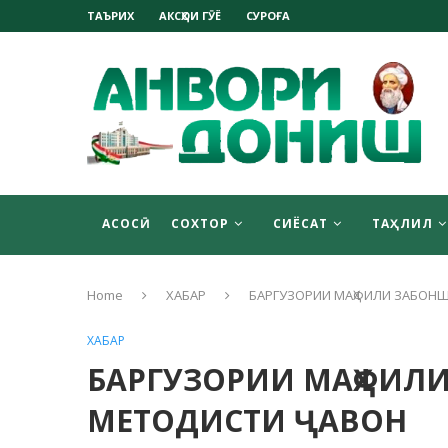
ТАЪРИХ
АКСҲОИ ГӮЁ
СУРОҒА
АСОСӢ
СОХТОР
СИЁСАТ
ТАҲЛИЛ
Home
ХАБАР
БАРГУЗОРИИ МАҲФИЛИ ЗАБОН
ХАБАР
БАРГУЗОРИИ МАҲФИЛ
МЕТОДИСТИ ҶАВОН