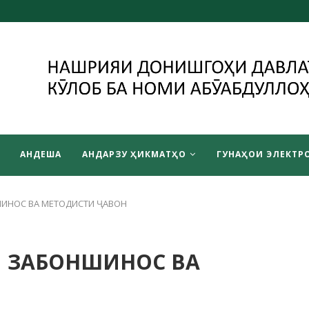
АНДЕША
АНДАРЗУ ҲИКМАТҲО
ГУНАҲОИ ЭЛЕКТРО
ШИНОС ВА МЕТОДИСТИ ҶАВОН
И ЗАБОНШИНОС ВА