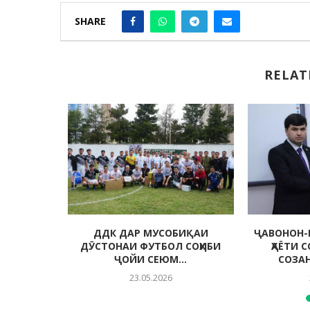
SHARE
RELAT
 МУҲИТИ
ДДК ДАР МУСОБИҚАИ
ҶАВОНОН-
ДА
ДӮСТОНАИ ФУТБОЛ СОҲИБИ
ҲАЁТИ 
ҶОЙИ СЕЮМ...
СОЗА
23.05.2026