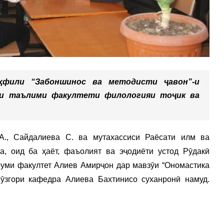
ҳфили “Забоншинос ва методисти ҷавон”-и
аи таълими факултети филологияи тоҷик ва
А., Сайдалиева С. ва мутахассиси Раёсати илм ва
 оид ба ҳаёт, фаъолият ва эҷодиёти устод Рӯдакӣ
-уми факултет Алиев Амирҷон дар мавзӯи “Ономастика
ӯзгори кафедра Алиева Бахтинисо суханронӣ намуд.