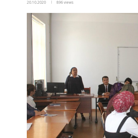
20.10.2020
896
views