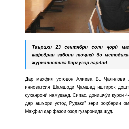
Таърихи 23 сентябри соли ҷорӣ ма
кафедраи забони тоҷикӣ бо методик
журналистика баргузор гардид.
Дар маҳфил устодон Алиева Б., Ҷалилова 
инноватсия Шамшоди Ҷамшед иштирок дошта,
суханронӣ намуданд. Сипас, донишҷӯи курси 4
дар ашъори устод Рӯдакӣ” зери роҳбарии ом
Маҳфил дар фазои озод гузаронида шуд.