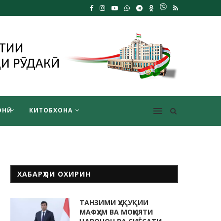
НӢ
КИТОБХОНА
ХАБАРҲОИ ОХИРИН
ТАНЗИМИ ҲУҚУҚИИ
МАФҲУМ ВА МОҲИЯТИ