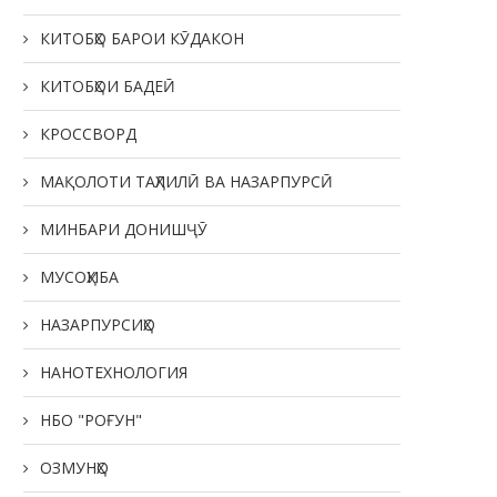
КИТОБҲО БАРОИ КӮДАКОН
КИТОБҲОИ БАДЕӢ
КРОССВОРД
МАҚОЛОТИ ТАҲЛИЛӢ ВА НАЗАРПУРСӢ
МИНБАРИ ДОНИШҶӮ
МУСОҲИБА
НАЗАРПУРСИҲО
НАНОТЕХНОЛОГИЯ
НБО "РОҒУН"
ОЗМУНҲО