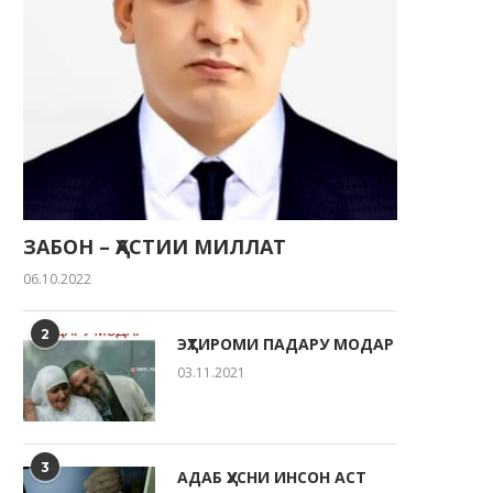
ҶАВОНОН — НЕРУИ ЭҲЁГАР ВА
ТАКЯГОҲИ МИЛЛАТ
22.05.2026
ЗАБОН – ҲАСТИИ МИЛЛАТ
06.10.2022
2
ЭҲТИРОМИ ПАДАРУ МОДАР
РӮЗИ ОИЛА ДАР КӮДАКИС
03.11.2021
“СИТОРА”
20.05.2026
3
АДАБ ҲУСНИ ИНСОН АСТ