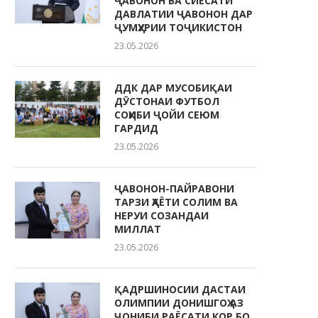
ҶАВОНОН ВА СИЁСАТИ
ДАВЛАТИИ ҶАВОНОН ДАР
ҶУМҲУРИИ ТОҶИКИСТОН
23.05.2026
ДДК ДАР МУСОБИҚАИ
ДӮСТОНАИ ФУТБОЛ
СОҲИБИ ҶОЙИ СЕЮМ
ГАРДИД
23.05.2026
ҶАВОНОН-ПАЙРАВОНИ
ТАРЗИ ҲАЁТИ СОЛИМ ВА
НЕРУИ СОЗАНДАИ
МИЛЛАТ
23.05.2026
ҚАДРШИНОСИИ ДАСТАИ
ОЛИМПИИ ДОНИШГОҲ АЗ
ҶОНИБИ РАЁСАТИ КОР БО