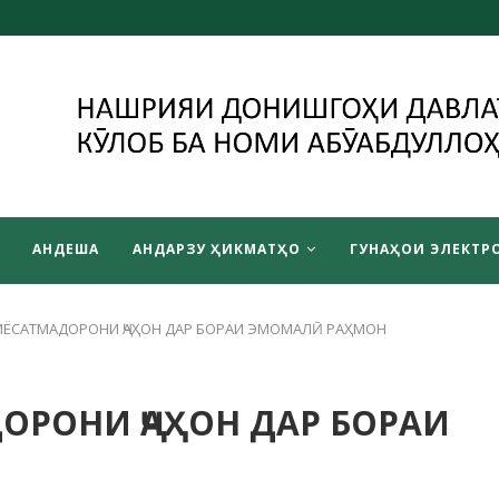
АНДЕША
АНДАРЗУ ҲИКМАТҲО
ГУНАҲОИ ЭЛЕКТРО
ИЁСАТМАДОРОНИ ҶАҲОН ДАР БОРАИ ЭМОМАЛӢ РАҲМОН
ОРОНИ ҶАҲОН ДАР БОРАИ