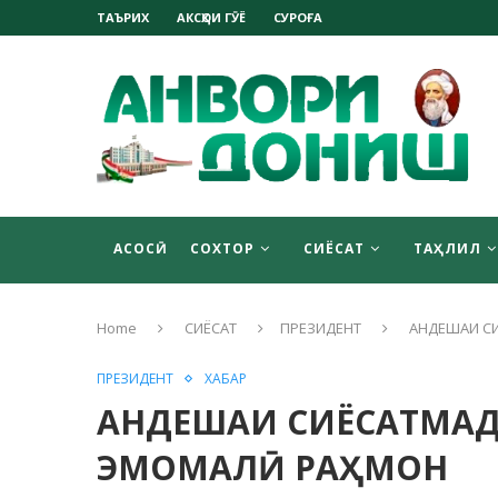
ТАЪРИХ
АКСҲОИ ГӮЁ
СУРОҒА
АСОСӢ
СОХТОР
СИЁСАТ
ТАҲЛИЛ
Home
СИЁСАТ
ПРЕЗИДЕНТ
АНДЕШАИ С
ПРЕЗИДЕНТ
ХАБАР
АНДЕШАИ СИЁСАТМАД
ЭМОМАЛӢ РАҲМОН