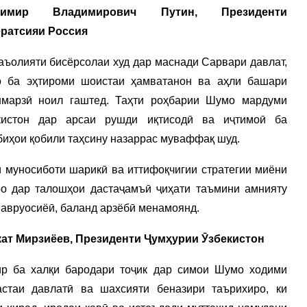
димир Владимирович Путин, Президенти
ратсияи Россия
аъолияти бисёрсолаи худ дар маснади Сарвари давлат,
 ба эҳтироми шоистаи ҳамватанон ва аҳли башари
нмарзӣ ноил гаштед. Таҳти роҳбарии Шумо мардуми
кистон дар арсаи рушди иқтисодӣ ва иҷтимоӣ ба
биҳои қобили таҳсину назаррас муваффақ шуд.
 муносиботи шарикӣ ва иттифоқчигии стратегии миёни
о дар талошҳои дастаҷамъӣ ҷиҳати таъмини амнияту
 авруосиёӣ, баланд арзёбӣ менамоянд.
ат Мирзиёев, Президенти Ҷумҳурии Ӯзбекистон
ир ба халқи бародари тоҷик дар симои Шумо ходими
астаи давлатӣ ва шахсияти беназири таърихиро, ки