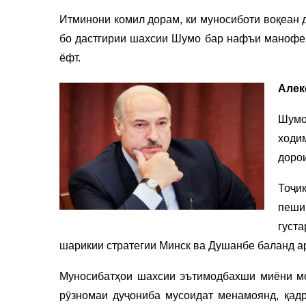
Итминони комил дорам, ки муносиботи воқеан 
бо дастгирии шахсии Шумо бар нафъи манофеи
ёфт.
Алек
Шумо
ходи
доро
Тоҷи
пеши
густ
шарикии стратегии Минск ва Душанбе баланд а
Муносибатҳои шахсии эътимодбахши миёни мо
рӯзномаи дуҷониба мусоидат менамоянд, қад