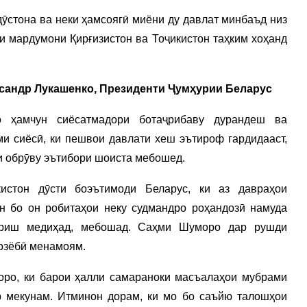
дӯстона ва неки ҳамсоягӣ миёни ду давлат минбаъд низ
 мардумони Қирғизистон ва Тоҷикистон таҳким хоҳанд
сандр Лукашенко, Президенти Ҷумҳурии Беларус
 ҳамчун сиёсатмадори ботаҷрибаву дурандеш ва
ми сиёсӣ, ки пешвои давлати хеш эътироф гардидааст,
и обрӯву эътибори шоиста мебошед.
кистон дӯсти боэътимоди Беларус, ки аз давраҳои
н бо он робитаҳои неку судмандро роҳандозӣ намуда
ариш медиҳад, мебошад. Саҳми Шуморо дар рушди
рзёбӣ менамоям.
ро, ки барои ҳалли самараноки масъалаҳои мубрами
р мекунам. Итминон дорам, ки мо бо саъйю талошҳои