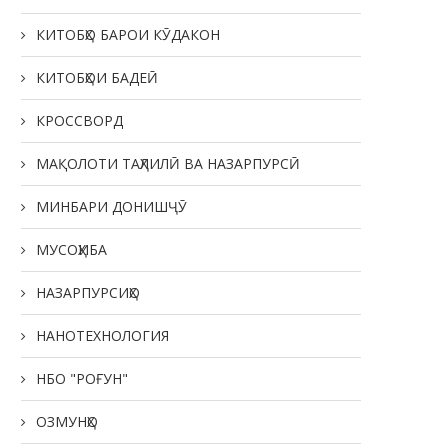
КИТОБҲО БАРОИ КӮДАКОН
КИТОБҲОИ БАДЕӢ
КРОССВОРД
МАҚОЛОТИ ТАҲЛИЛӢ ВА НАЗАРПУРСӢ
МИНБАРИ ДОНИШҶӮ
МУСОҲИБА
НАЗАРПУРСИҲО
НАНОТЕХНОЛОГИЯ
НБО "РОҒУН"
ОЗМУНҲО