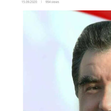
15.09.2020
994
views