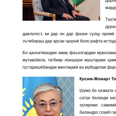
доро
мард
Таҳт
дура
давлатест, ки дар он дар фазои сулҳу оромӣ
эътибораш дар арсаи ҷаҳонӣ боло рафта истода
Бо қаноатмандии амиқ фаъолгардии муколама 
мутақобила, татбиқи лоиҳаҳои муштараки ҳамк
густаришёбандаи минтақавӣ ва мубодилаи фарҳ
Қосим-Жомарт То
Шумо бо хизмати с
сатҳи баланди ка
эҳтироми самим
баландро соҳиб га