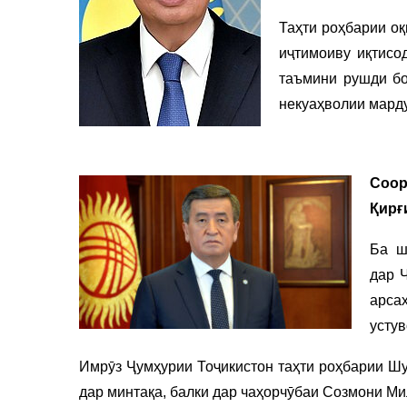
Таҳти роҳбарии о
иҷтимоиву иқтисод
таъмини рушди бо
некуаҳволии мард
Соо
Қирғ
Ба ш
дар 
арса
усту
Имрӯз Ҷумҳурии Тоҷикистон таҳти роҳбарии Шу
дар минтақа, балки дар чаҳорчӯбаи Созмони Ми