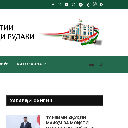
НӢ
КИТОБХОНА
ХАБАРҲОИ ОХИРИН
ТАНЗИМИ ҲУҚУҚИИ
МАФҲУМ ВА МОҲИЯТИ