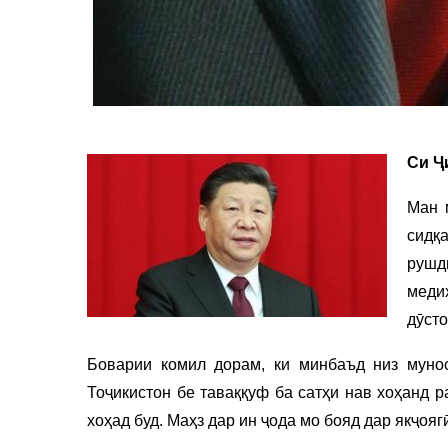
Си Ҷ
Ман 
сидқ
рушд
меди
дӯст
Боварии комил дорам, ки минбаъд низ муно
Тоҷикистон бе таваққуф ба сатҳи нав хоҳанд 
хоҳад буд. Маҳз дар ин ҷода мо бояд дар якҷояг