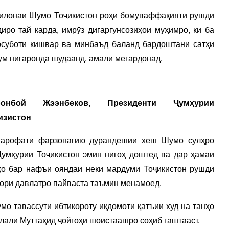
қилонаи Шумо Тоҷикистон роҳи бомуваффақияти рушди
иро тай карда, имрӯз дигаргунсозиҳои муҳимро, ки ба
суботи кишвар ва минбаъд баланд бардоштани сатҳи
ум нигаронда шудаанд, амалӣ мегардонад.
ронбой Жээнбеков, Президенти Ҷумҳурии
изистон
арофати фарзонагию дурандешии хеш Шумо сулҳро
Ҷумҳурии Тоҷикистон эмин нигоҳ доштед ва дар ҳамаи
ҳо бар нафъи ояндаи неки мардуми Тоҷикистон рушди
вори давлатро пайваста таъмин менамоед.
мо тавассути ибтикороту иқдомоти қатъии худ на танҳо
лали Муттаҳид ҷойгоҳи шоистаашро соҳиб гаштааст.