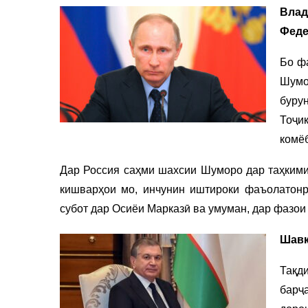
Вла
Феде
Бо ф
Шумо
буру
Тоҷи
комё
Дар Россия саҳми шахсии Шуморо дар таҳкими
кишварҳои мо, инчунин иштироки фаъолатонр
субот дар Осиёи Марказӣ ва умуман, дар фазои
Шавк
Тақд
барҷ