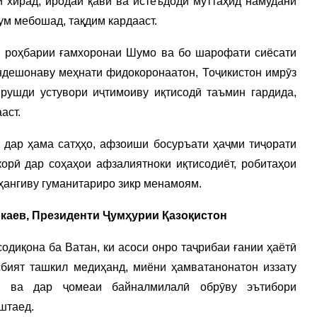
и хирад, иродаи қавӣ ва истеъдоди муттаҳид намудани
ум мебошад, тақдим кардааст.
и роҳбарии ғамхоронаи Шумо ва бо шарофати сиёсати
ндешонаву меҳнати фидокоронаатон, Тоҷикистон имрӯз
 рушди устувори иҷтимоиву иқтисодӣ таъмин гардида,
аст.
дар ҳама сатҳҳо, афзоиши босуръати ҳаҷми тиҷорати
орӣ дар соҳаҳои афзалиятноки иқтисодиёт, робитаҳои
ангиву гуманитариро зикр менамоям.
каев, Президенти Ҷумҳурии Қазоқистон
одиқона ба Ватан, ки асоси онро таҷрибаи ғании ҳаётӣ
сбият ташкил медиҳанд, миёни ҳамватанонатон иззату
ӣ ва дар ҷомеаи байналмилалӣ обрӯву эътибори
штаед.