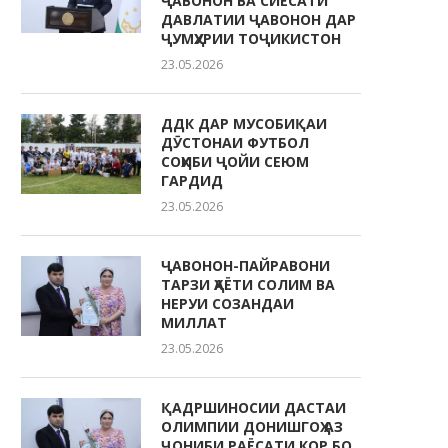
ҶАВОНОН ВА СИЁСАТИ
ДАВЛАТИИ ҶАВОНОН ДАР
ҶУМҲУРИИ ТОҶИКИСТОН
23.05.2026
ДДК ДАР МУСОБИҚАИ
ДӮСТОНАИ ФУТБОЛ
СОҲИБИ ҶОЙИ СЕЮМ
ГАРДИД
23.05.2026
ҶАВОНОН-ПАЙРАВОНИ
ТАРЗИ ҲАЁТИ СОЛИМ ВА
НЕРУИ СОЗАНДАИ
МИЛЛАТ
23.05.2026
ҚАДРШИНОСИИ ДАСТАИ
ОЛИМПИИ ДОНИШГОҲ АЗ
ҶОНИБИ РАЁСАТИ КОР БО