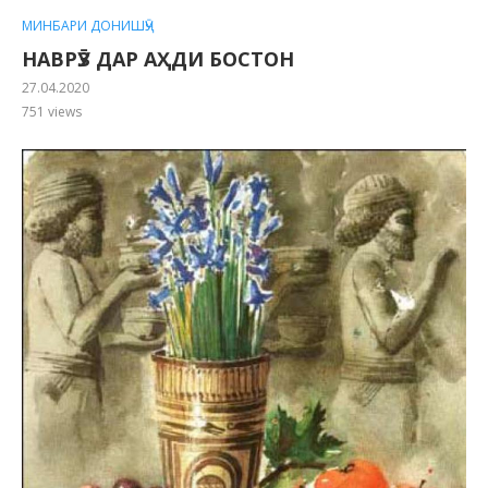
МИНБАРИ ДОНИШҶӮ
НАВРӮЗ ДАР АҲДИ БОСТОН
27.04.2020
751
views