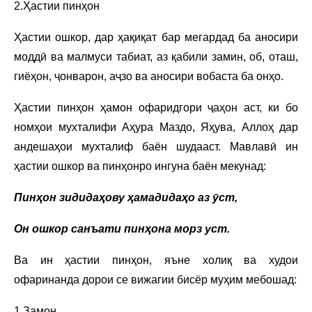
2.Ҳастии пинҳон
Ҳастии ошкор, дар ҳақиқат бар мегардад ба аносири
моддӣ ва малмуси табиат, аз қабили замин, об, оташ,
гиёҳон, ҷонварон, аҷзо ва аносири вобаста ба онҳо.
Ҳастии пинҳон ҳамон офаридгори ҷаҳон аст, ки бо
номҳои мухталифи Аҳура Маздо, Яҳува, Аллоҳ дар
андешаҳои мухталиф баён шудааст. Мавлавӣ ин
ҳастии ошкор ва пинҳонро ингуна баён мекунад:
П
инҳон зидидаҳову ҳамадидаҳо аз ӯст,
Он ошкор санъати пинҳона морз уст
.
Ва ин ҳастии пинҳон, яъне холиқ ва худои
офаринанда дорои се вижагии бисёр муҳим мебошад:
1.Замон