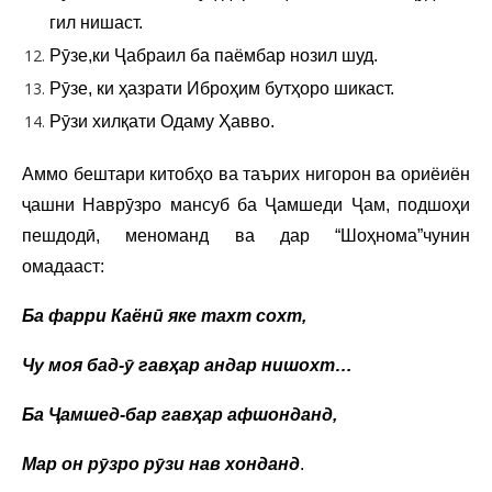
гил нишаст.
Рӯзе,ки Ҷабраил ба паёмбар нозил шуд.
Рӯзе, ки ҳазрати Иброҳим бутҳоро шикаст.
Рӯзи хилқати Одаму Ҳавво.
Аммо бештари китобҳо ва таърих нигорон ва ориёиён
ҷашни Наврӯзро мансуб ба Ҷамшеди Ҷам, подшоҳи
пешдодӣ, меноманд ва дар “Шоҳнома”чунин
омадааст:
Ба фарри Каёнӣ яке тахт сохт,
Чу моя бад-ӯ гавҳар андар нишохт…
Ба Ҷамшед-бар гавҳар афшонданд,
Мар он рӯзро рӯзи нав хонданд
.