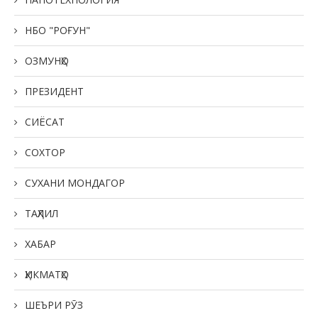
НБО "РОҒУН"
ОЗМУНҲО
ПРЕЗИДЕНТ
СИЁСАТ
СОХТОР
СУХАНИ МОНДАГОР
ТАҲЛИЛ
ХАБАР
ҲИКМАТҲО
ШЕЪРИ РӮЗ