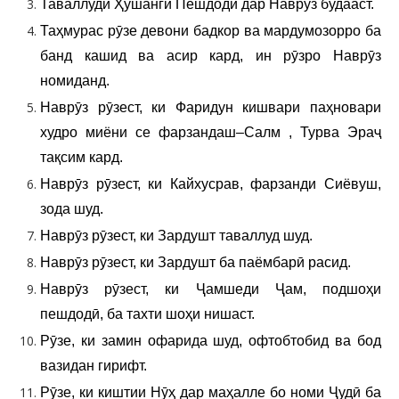
Таваллуди Ҳушанги Пешдодӣ дар Наврӯз будааст.
Таҳмурас рӯзе девони бадкор ва мардумозорро ба
банд кашид ва асир кард, ин рӯзро Наврӯз
номиданд.
Наврӯз рӯзест, ки Фаридун кишвари паҳновари
худро миёни се фарзандаш–Салм , Турва Эраҷ
тақсим кард.
Наврӯз рӯзест, ки Кайхусрав, фарзанди Сиёвуш,
зода шуд.
Наврӯз рӯзест, ки Зардушт таваллуд шуд.
Наврӯз рӯзест, ки Зардушт ба паёмбарӣ расид.
Наврӯз рӯзест, ки Ҷамшеди Ҷам, подшоҳи
пешдодӣ, ба тахти шоҳи нишаст.
Рӯзе, ки замин офарида шуд, офтобтобид ва бод
вазидан гирифт.
Рӯзе, ки киштии Нӯҳ дар маҳалле бо номи Ҷудӣ ба