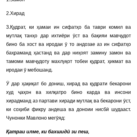
2.Хирад
3.Қудрат, ки ҳамаи ин сифатҳо ба таври комил ва
мутлақ танҳо дар ихтиёри ӯст ва бақияи мавҷудот
бино ба хост ва иродаи ӯ то андозае аз ин сифатҳо
баҳраманд ҳастанд ва дар ниҳоят замину замон ва
тамоми мавҷудоту махлуқот тобеи қудрат, ҳикмат ва
иродаи ӯ мебошанд.
Ӯ дар ҳақиқат бо дониш, хирад ва қудрати бекарони
худ ҷаҳон ва хилқатро бино карда ва инсони
хирадманд аз партави хиради мутлақ ва бекарони ӯст,
ки соҳиби фикру андеша ва доноии нисбӣ шудааст.
Чунонки Мавлоно мегӯяд:
Қатраи илме, ки бахшидӣ зи пеш,