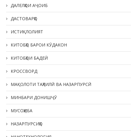
ДАЛЕЛҲОИ АҶОИБ
ДАСТОВАРҲО
ИСТИҚЛОЛИЯТ
КИТОБҲО БАРОИ КӮДАКОН
КИТОБҲОИ БАДЕӢ
КРОССВОРД
МАҚОЛОТИ ТАҲЛИЛӢ ВА НАЗАРПУРСӢ
МИНБАРИ ДОНИШҶӮ
МУСОҲИБА
НАЗАРПУРСИҲО
НАНОТЕХНОЛОГИЯ