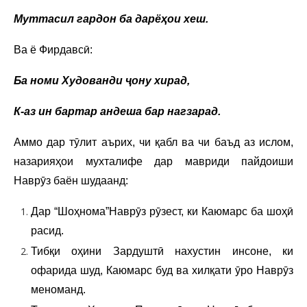
Муттасил гардон ба дарёҳои хеш.
Ва ё Фирдавсӣ:
Ба номи Худованди ҷону хирад,
К-аз ин бартар андеша бар нагзарад.
Аммо дар тӯлит аърих, чи қабл ва чи баъд аз ислом,
назарияҳои мухталифе дар мавриди пайдоиши
Наврӯз баён шудаанд:
Дар “Шоҳнома”Наврӯз рӯзест, ки Каюмарс ба шоҳӣ
расид.
Тибқи оҳини Зардуштӣ нахустин инсоне, ки
офарида шуд, Каюмарс буд ва хилқати ӯро Наврӯз
меноманд.