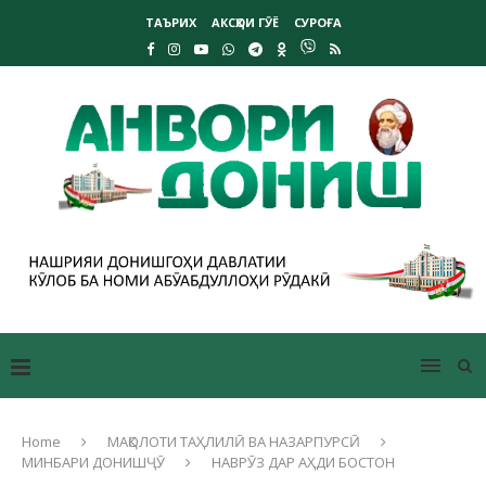
ТАЪРИХ
АКСҲОИ ГӮЁ
СУРОҒА
Home
МАҚОЛОТИ ТАҲЛИЛӢ ВА НАЗАРПУРСӢ
МИНБАРИ ДОНИШҶӮ
НАВРӮЗ ДАР АҲДИ БОСТОН