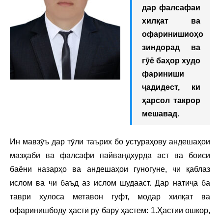
дар фалсафаи
хилқат ва
офаринишиоҳо
зиндорад ва
гӯё баҳор худо
фариниши
ҷадидест, ки
ҳарсол такрор
мешавад.
Ин мавзӯъ дар тӯли таърих бо устураҳову андешаҳои
мазҳабӣ ва фалсафӣ пайвандхӯрда аст ва боиси
баёни назарҳо ва андешаҳои гуногуне, чи қаблаз
ислом ва чи баъд аз ислом шудааст. Дар натиҷа ба
таври хулоса метавон гуфт, модар хилқат ва
офаринишбоду ҳастӣ рӯ барӯ ҳастем: 1.Ҳастии ошкор,