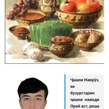
Ҷашни Наврӯз,
ки
бузургтарин
ҷашни нажоди
Ориё аст, реша