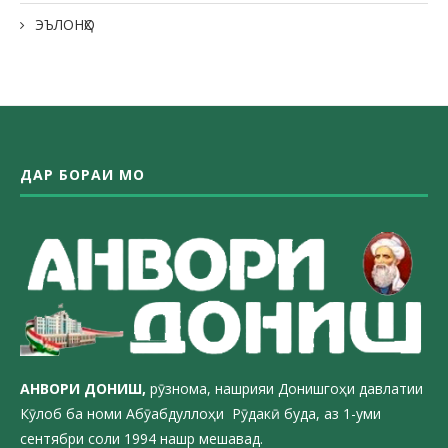
ЭЪЛОНҲО
ДАР БОРАИ МО
АНВОРИ ДОН
ИШ,
рӯзнома, нашрияи Донишгоҳи давлатии
Кӯлоб ба номи Абӯабдуллоҳи Рӯдакӣ буда, аз 1-уми
сентябри соли 1994 нашр мешавад.