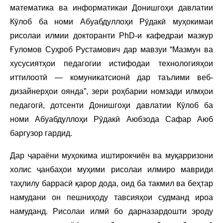
математика ва информатикаи Донишгоҳи давлатии
Кӯлоб ба номи Абуабдуллоҳи Рӯдакӣ муҳокимаи
рисолаи илмии докторанти PhD-и кафедраи мазкур
Ғуломов Суҳроб Рустамович дар мавзуи “Мазмун ва
хусусиятҳои педагогии истифодаи технологияҳои
иттилоотӣ — комуникатсионӣ дар таълими веб-
дизайнерҳои оянда”, зери роҳбарии номзади илмҳои
педагогӣ, дотсенти Донишгоҳи давлатии Кӯлоб ба
номи Абуабдуллоҳи Рӯдакӣ Аюбзода Сафар Аюб
баргузор гардид.
Дар ҷараёни муҳокима иштирокчиён ва муқарризони
холис ҷанбаҳои муҳими рисолаи илмиро мавриди
таҳлилу баррасӣ қарор дода, оид ба такмил ва беҳтар
намудани он пешниҳоду тавсияҳои судманд ироа
намуданд. Рисолаи илмӣ бо дарназардошти эроду