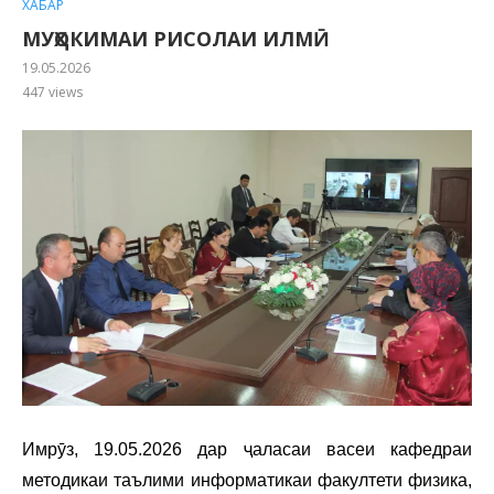
ХАБАР
МУҲОКИМАИ РИСОЛАИ ИЛМӢ
19.05.2026
447
views
Имрӯз, 19.05.2026 дар ҷаласаи васеи кафедраи
методикаи таълими информатикаи факултети физика,