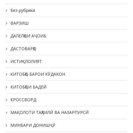
Без рубрики
ВАРЗИШ
ДАЛЕЛҲОИ АҶОИБ
ДАСТОВАРҲО
ИСТИҚЛОЛИЯТ
КИТОБҲО БАРОИ КӮДАКОН
КИТОБҲОИ БАДЕӢ
КРОССВОРД
МАҚОЛОТИ ТАҲЛИЛӢ ВА НАЗАРПУРСӢ
МИНБАРИ ДОНИШҶӮ