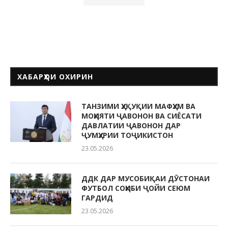
ХАБАРҲОИ ОХИРИН
ТАНЗИМИ ҲУҚУҚИИ МАФҲУМ ВА
МОҲИЯТИ ҶАВОНОН ВА СИЁСАТИ
ДАВЛАТИИ ҶАВОНОН ДАР
ҶУМҲУРИИ ТОҶИКИСТОН
23.05.2026
ДДК ДАР МУСОБИҚАИ ДӮСТОНАИ
ФУТБОЛ СОҲИБИ ҶОЙИ СЕЮМ
ГАРДИД
23.05.2026