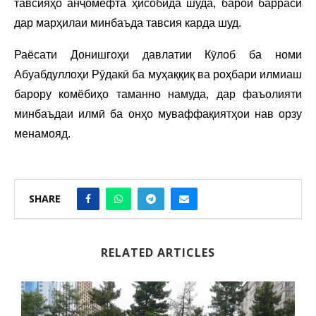
тавсияҳо анҷомёфта ҳисобида шуда, барои баррасӣ
дар марҳилаи минбаъда тавсия карда шуд.
Раёсати Донишгоҳи давлатии Кӯлоб ба номи
Абуабдуллоҳи Рӯдакӣ ба муҳаққиқ ва роҳбари илмиаш
барору комёбиҳо таманно намуда, дар фаъолияти
минбаъдаи илмӣ ба онҳо муваффақиятҳои нав орзу
менамояд.
SHARE
RELATED ARTICLES