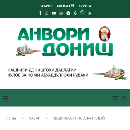
ТАЪРИХ
АКСҲОИ ГӮЁ
СУРОҒА
Home
ХАБАР
МУҲОКИМАИ РИСОЛАИ ИЛМӢ