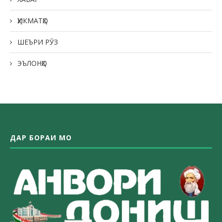
ҲИКМАТҲО
ШЕЪРИ РӮЗ
ЭЪЛОНҲО
ДАР БОРАИ МО