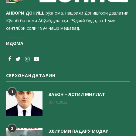
АНВОРИ ДОН
ИШ,
рӯзнома, нашрияи Донишгоҳи давлатии
Кӯлоб ба номи Абӯабдуллоҳи Рӯдакӣ буда, аз 1-уми
сентябри соли 1994 нашр мешавад.
_________
ИДОМА
СЕРХОНАНДАТАРИН
1
ЗАБОН – ҲАСТИИ МИЛЛАТ
06.10.2022
2
ЭҲТИРОМИ ПАДАРУ МОДАР