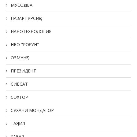
МУСОҲИБА
НАЗАРПУРСИҲО
НАНОТЕХНОЛОГИЯ
НБО "РОҒУН"
ОЗМУНҲО
ПРЕЗИДЕНТ
СИЁСАТ
СОХТОР
СУХАНИ МОНДАГОР
ТАҲЛИЛ
ХАБАР