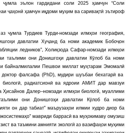
з ҷумла эълон гардидани соли 2025 ҳамчун “Соли
еаи ҷаҳонӣ ҳамчун иқдоми муҳим ва саривақтӣ эътироф
аз ҷумла Турдиев Турди-номзади илмҳои география,
ишгоҳи давлатии Хуҷанд ба номи академик Бобоҷон
абляции ледников”, Холиқзода Сафар-номзади илмҳои
каи таълими они Донишгоҳи давлатии Кӯлоб ба номи
ҳои байналмилалии Пешвои миллат муҳтарам Эмомалӣ
- доктор фалсафа (PhD), мудири шуъбаи бехатарӣ ва
, биологӣ, радиатсионӣ ва ядроии АМИТ дар мавзуи
ва Ҳисайнов Далер–номзади илмҳои биологӣ, муаллими
 таълими они Донишгоҳи давлатии Кӯлоб ба номи
ияти он дар табиат” маърузаҳои илмии худро диор ба
а экосистемаҳо” мавриди баррасӣ ва муҳокимаву омузиш
и зист ва таъмини амнияти экологӣ аз вазифаҳои муҳими
ри партовҳои саноатӣ, истифодаи оқилонаи захираҳои