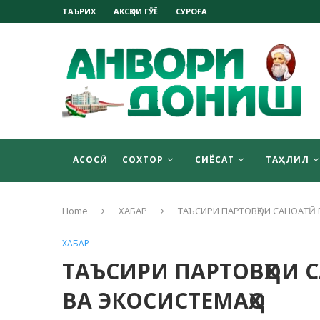
ТАЪРИХ
АКСҲОИ ГӮЁ
СУРОҒА
АСОСӢ
СОХТОР
СИЁСАТ
ТАҲЛИЛ
Home
ХАБАР
ТАЪСИРИ ПАРТОВҲОИ САНОАТӢ Б
ХАБАР
ТАЪСИРИ ПАРТОВҲОИ С
ВА ЭКОСИСТЕМАҲО