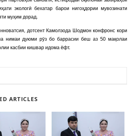
иҳати экологӣ бехатар барои нигоҳдории мувозинати
яти муҳим дорад.
инноватсия, дотсент Камолзода Шодмон конфронс кори
ма нимаи дуюми рӯз бо баррасии беш аз 50 мақолаи
олии касбии кишвар идома ёфт.
ED ARTICLES