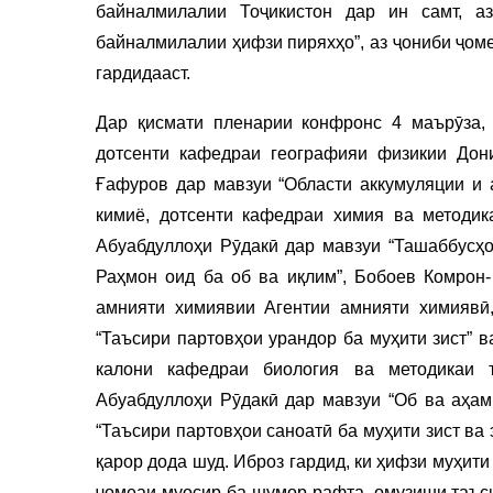
байналмилалии Тоҷикистон дар ин самт, а
байналмилалии ҳифзи пиряхҳо”, аз ҷониби ҷом
гардидааст.
Дар қисмати пленарии конфронс 4 маърӯза, 
дотсенти кафедраи географияи физикии Дон
Ғафуров дар мавзуи “Области аккумуляции и 
кимиё, дотсенти кафедраи химия ва методи
Абуабдуллоҳи Рӯдакӣ дар мавзуи “Ташаббус
Раҳмон оид ба об ва иқлим”, Бобоев Комрон
амнияти химиявии Агентии амнияти химиявӣ
“Таъсири партовҳои урандор ба муҳити зист” 
калони кафедраи биология ва методикаи
Абуабдуллоҳи Рӯдакӣ дар мавзуи “Об ва аҳам
“Таъсири партовҳои саноатӣ ба муҳити зист в
қарор дода шуд. Иброз гардид, ки ҳифзи муҳит
ҷомеаи муосир ба шумор рафта, омузиши таъси