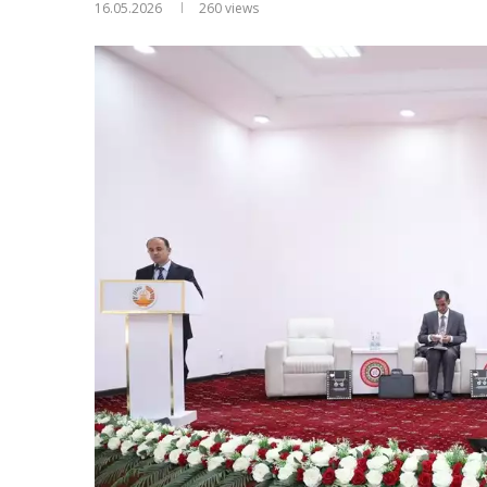
16.05.2026
260
views