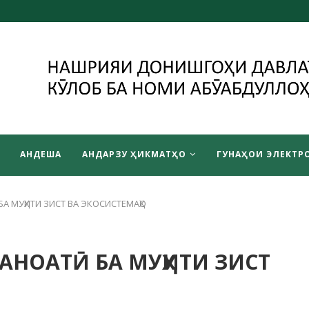
АНДЕША
АНДАРЗУ ҲИКМАТҲО
ГУНАҲОИ ЭЛЕКТРО
А МУҲИТИ ЗИСТ ВА ЭКОСИСТЕМАҲО
АНОАТӢ БА МУҲИТИ ЗИСТ