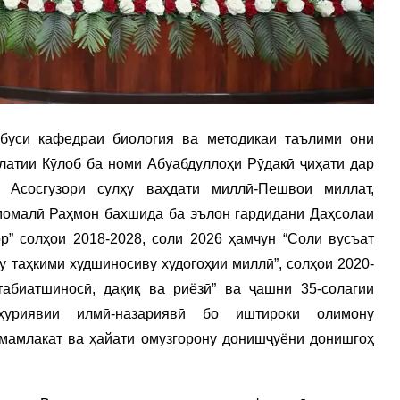
ббуси кафедраи биология ва методикаи таълими они
латии Кӯлоб ба номи Абуабдуллоҳи Рӯдакӣ ҷиҳати дар
 Асосгузори сулҳу ваҳдати миллӣ-Пешвои миллат,
момалӣ Раҳмон бахшида ба эълон гардидани Даҳсолаи
” солҳои 2018-2028, соли 2026 ҳамчун “Соли вусъат
у таҳкими худшиносиву худогоҳии миллӣ”, солҳои 2020-
абиатшиносӣ, дақиқ ва риёзӣ” ва ҷашни 35-солагии
ҳуриявии илмӣ-назариявӣ бо иштироки олимону
мамлакат ва ҳайати омузгорону донишҷуёни донишгоҳ