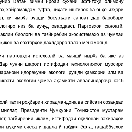
унир Ватан зимни ироаи сухани ифтитоҳӣ олимону
ҳ хайрамақдам гуфта, ҷиҳати иштирок ба онҳо изҳори
шт, ки имрӯз рушди босуръати саноат дар баробари
логиро низ ба вуҷуд овардааст. Партовҳои саноатӣ,
аклии биологӣ ва тағйирёбии экосистемаҳо аз ҷумлаи
қиқон ва сохторҳои дахлдорро талаб менамоянд.
ми партовҳои истеҳсолӣ ва маишӣ имрӯз ба яке аз
 Дар чунин шароит истифодаи технологияҳои муосири
мараноки идоракунии экологӣ, рушди ҳамкории илм ва
рифати экологии ҷомеа аҳамияти аввалиндараҷа касб
лолӣ таҳти роҳбарии хирадмандона ва сиёсати созандаи
миллат, Президенти Ҷумҳурии Тоҷикистон муҳтарам
т, тағйирёбии иқлим, истифодаи оқилонаи захираҳои
ҳои муҳими сиёсати давлатӣ табдил ёфта, ташаббусҳои