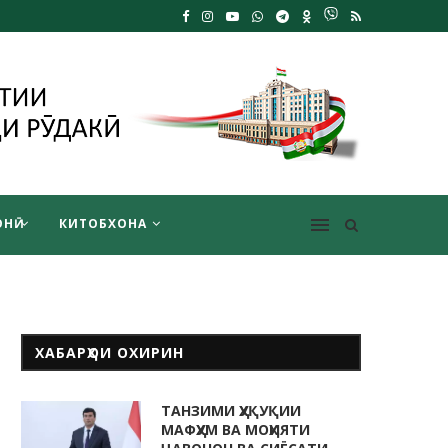
НӢ
КИТОБХОНА
ХАБАРҲОИ ОХИРИН
ТАНЗИМИ ҲУҚУҚИИ
МАФҲУМ ВА МОҲИЯТИ