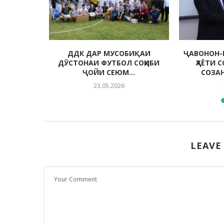
 МУҲИТИ
ДДК ДАР МУСОБИҚАИ
ҶАВОНОН-
ДА
ДӮСТОНАИ ФУТБОЛ СОҲИБИ
ҲАЁТИ 
ҶОЙИ СЕЮМ...
СОЗА
23.05.2026
LEAVE