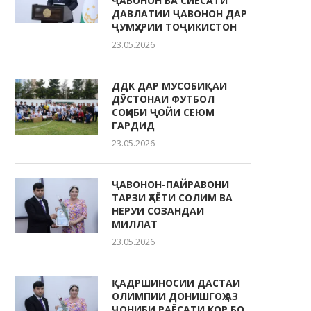
ҶАВОНОН ВА СИЁСАТИ
ДАВЛАТИИ ҶАВОНОН ДАР
ҶУМҲУРИИ ТОҶИКИСТОН
23.05.2026
ДДК ДАР МУСОБИҚАИ
ДӮСТОНАИ ФУТБОЛ
СОҲИБИ ҶОЙИ СЕЮМ
ГАРДИД
23.05.2026
ҶАВОНОН-ПАЙРАВОНИ
ТАРЗИ ҲАЁТИ СОЛИМ ВА
НЕРУИ СОЗАНДАИ
МИЛЛАТ
23.05.2026
ҚАДРШИНОСИИ ДАСТАИ
ОЛИМПИИ ДОНИШГОҲ АЗ
ҶОНИБИ РАЁСАТИ КОР БО