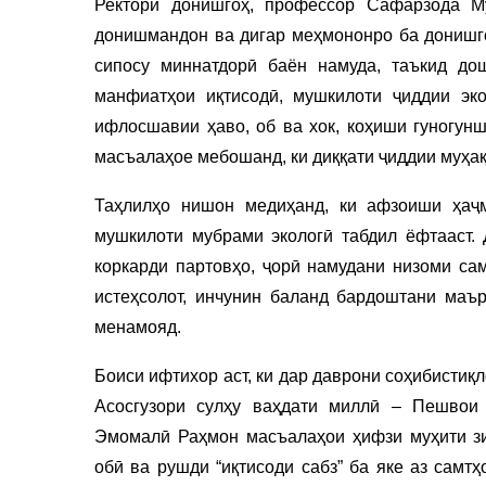
Ректори донишгоҳ, профессор Сафарзода М
донишмандон ва дигар меҳмононро ба донишго
сипосу миннатдорӣ баён намуда, таъкид до
манфиатҳои иқтисодӣ, мушкилоти ҷиддии эко
ифлосшавии ҳаво, об ва хок, коҳиши гуногунш
масъалаҳое мебошанд, ки диққати ҷиддии муҳақ
Таҳлилҳо нишон медиҳанд, ки афзоиши ҳаҷ
мушкилоти мубрами экологӣ табдил ёфтааст.
коркарди партовҳо, ҷорӣ намудани низоми са
истеҳсолот, инчунин баланд бардоштани маъ
менамояд.
Боиси ифтихор аст, ки дар даврони соҳибистиқ
Асосгузори сулҳу ваҳдати миллӣ – Пешвои 
Эмомалӣ Раҳмон масъалаҳои ҳифзи муҳити зис
обӣ ва рушди “иқтисоди сабз” ба яке аз самт