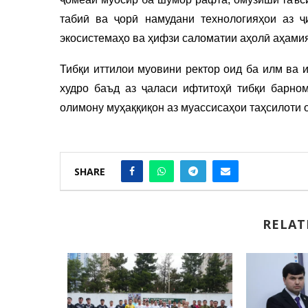
табиӣ ва ҷорӣ намудани технологияҳои аз ҷ
экосистемаҳо ва ҳифзи саломатии аҳолӣ аҳами
Тибқи иттилои муовини ректор оид ба илм ва 
худро баъд аз ҷаласи ифтитоҳӣ тибқи барно
олимону муҳаққиқон аз муассисаҳои таҳсилоти 
SHARE
RELAT