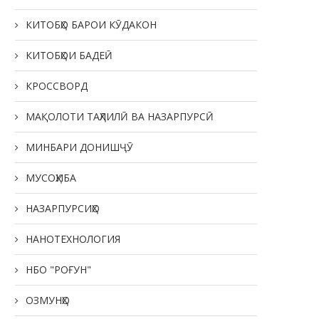
КИТОБҲО БАРОИ КӮДАКОН
КИТОБҲОИ БАДЕӢ
РӮЗИ ОИЛА ДАР КӮДАКИС
КРОССВОРД
“СИТОРА”
20.05.2026
МАҚОЛОТИ ТАҲЛИЛӢ ВА НАЗАРПУРСӢ
МИНБАРИ ДОНИШҶӮ
МУСОҲИБА
НАЗАРПУРСИҲО
НАНОТЕХНОЛОГИЯ
НБО "РОҒУН"
ОЗМУНҲО