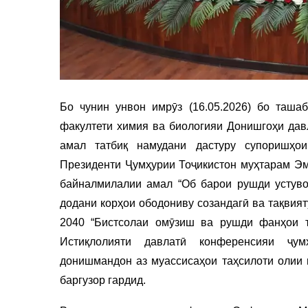
Бо чунин унвон имрӯз (16.05.2026) бо таша
факултети химия ва биологияи Донишгоҳи дав
амал татбиқ намудани дастуру супоришҳои
Президенти Ҷумҳурии Тоҷикистон муҳтарам Э
байналмилалии амал “Об барои рушди устувор
додани корҳои ободониву созандагӣ ва тақвият
2040 “Бистсолаи омӯзиш ва рушди фанҳои т
Истиқлолияти давлатӣ конференсияи ҷум
донишмандон аз муассисаҳои таҳсилоти олии 
баргузор гардид.