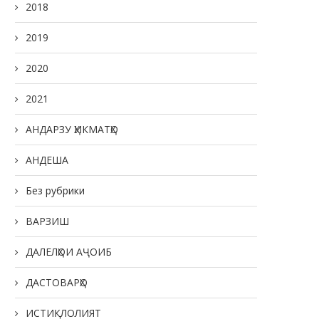
2018
2019
2020
2021
АНДАРЗУ ҲИКМАТҲО
АНДЕША
Без рубрики
ВАРЗИШ
ДАЛЕЛҲОИ АҶОИБ
ҶАВОНОН — НЕРУИ ЭҲЁГАР ВА
ДАСТОВАРҲО
ТАКЯГОҲИ МИЛЛАТ
22.05.2026
ИСТИҚЛОЛИЯТ