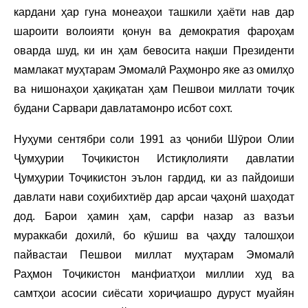
кардани ҳар гуна монеаҳои ташкили ҳаёти нав дар
шароити волоияти қонун ва демократия фароҳам
оварда шуд, ки ин ҳам бевосита нақши Президенти
мамлакат муҳтарам Эмомалӣ Раҳмонро яке аз омилҳо
ва нишонаҳои ҳақиқатан ҳам Пешвои миллати тоҷик
будани Сарвари давлатамонро исбот сохт.
Нуҳуми сентябри соли 1991 аз ҷониби Шӯрои Олии
Ҷумҳурии Тоҷикистон Истиқлолияти давлатии
Ҷумҳурии Тоҷикистон эълон гардид, ки аз пайдоиши
давлати нави соҳибихтиёр дар арсаи ҷаҳонӣ шаҳодат
дод. Барои ҳамин ҳам, сарфи назар аз вазъи
мураккаби дохилӣ, бо кӯшиш ва ҷаҳду талошҳои
пайвастаи Пешвои миллат муҳтарам Эмомалӣ
Раҳмон Тоҷикистон манфиатҳои миллии худ ва
самтҳои асосии сиёсати хориҷиашро дуруст муайян