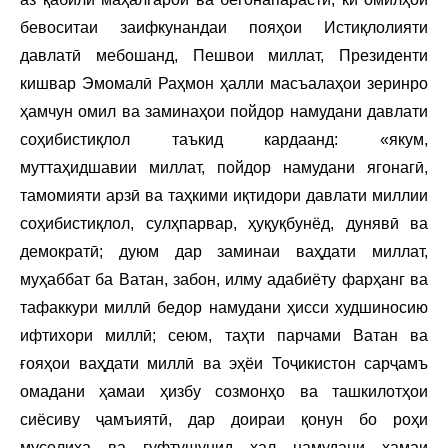
бевоситаи заифкунандаи пояҳои Истиқлолияти
давлатӣ мебошанд, Пешвои миллат, Президенти
кишвар Эмомалӣ Раҳмон ҳалли масъалаҳои зеринро
ҳамчун омил ва заминаҳои пойдор намудани давлати
соҳибистиқлол таъкид кардаанд: «якум,
муттаҳидшавии миллат, пойдор намудани ягонагӣ,
тамомияти арзӣ ва таҳкими иқтидори давлати миллии
соҳибистиқлол, сулҳпарвар, ҳуқуқбунёд, дунявӣ ва
демократӣ; дуюм дар заминаи ваҳдати миллат,
муҳаббат ба Ватан, забон, илму адабиёту фарҳанг ва
тафаккури миллӣ бедор намудани ҳисси худшиносию
ифтихори миллӣ; сеюм, таҳти парчами Ватан ва
ғояҳои ваҳдати миллӣ ва эҳёи Тоҷикистон сарҷамъ
омадани ҳамаи ҳизбу созмонҳо ва ташкилотҳои
сиёсиву ҷамъиятӣ, дар доираи қонун бо роҳи
мусолиҳа ва гуфтушунид ҳал намудани ҳамаи