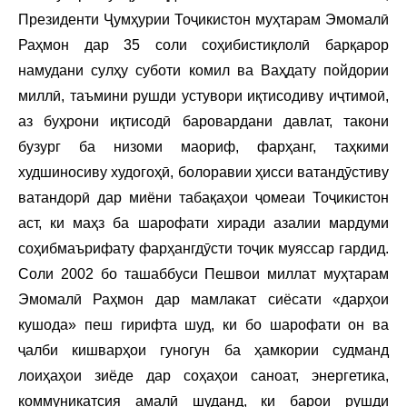
Президенти Ҷумҳурии Тоҷикистон муҳтарам Эмомалӣ
Раҳмон дар 35 соли соҳибистиқлолӣ барқарор
намудани сулҳу суботи комил ва Ваҳдату пойдории
миллӣ, таъмини рушди устувори иқтисодиву иҷтимоӣ,
аз буҳрони иқтисодӣ баровардани давлат, такони
бузург ба низоми маориф, фарҳанг, таҳкими
худшиносиву худогоҳӣ, болоравии ҳисси ватандӯстиву
ватандорӣ дар миёни табақаҳои ҷомеаи Тоҷикистон
аст, ки маҳз ба шарофати хиради азалии мардуми
соҳибмаърифату фарҳангдӯсти тоҷик муяссар гардид.
Соли 2002 бо ташаббуси Пешвои миллат муҳтарам
Эмомалӣ Раҳмон дар мамлакат сиёсати «дарҳои
кушода» пеш гирифта шуд, ки бо шарофати он ва
ҷалби кишварҳои гуногун ба ҳамкории судманд
лоиҳаҳои зиёде дар соҳаҳои саноат, энергетика,
коммуникатсия амалӣ шуданд, ки барои рушди