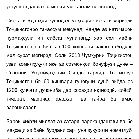
устувори давлат заминаи мустаҳкам гузоштанд.
Сиёсати «дарҳои кушода» меҳвари сиёсати ҳориҷии
Тоҷикистонро таҷассум мекунад. Чанде аз натиҷаҳои
пурмаҳсули ин сиёсат чунинанд: ҳар сол миёни
Тоҷикистон ва беш аз 100 кишвари ҷаҳон табодули
мол сурат мегирад. Соли 2013 Ҷумҳурии Тоҷикистон
узви комилҳуқуқи яке аз созмонҳои бонуфузи дунё –
Созмони Умумиҷаҳонии Савдо гардид. То имрӯз
Тоҷикистон бо 60 кишвари гуногуни дунё зиёда аз
1200 ҳуҷҷати дуҷониба дар соҳаҳои иқтисодӣ, сиёсӣ,
тиҷорат, маориф, фарҳанг ва ғайра ба имзо
расонидааст.
Барои ҳифзи миллат аз хатари парокандашавӣ ва бо
мақсади аз байн бурдани ҳар гуна зуҳуроти номатлуб,
аз қабили маҳалгароӣ ва бегонапарастӣ, ки омилҳои