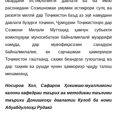
овардани Истиқлолияти давлатӣ ва ба имзо
расонидани Созишномаи умумии истиқрори сулҳ ва
ризояти миллӣ дар Тоҷикистон баъд аз эҳё намудани
давлати бузурги тоҷикон, Ҷумҳурии Тоҷикистонро дар
Созмони Милали Муттаҳид ҳамчун субъекти
комилҳуқуқи муносибатҳои байналмилалӣ муаррифӣ
намуда, дар мувофиқасозии санадҳои
байналмилалие, ки сарчашмаи ҳамкориҳои
Тоҷикистон гаштаанд, саҳми беандоза гузоштанд ва
дар таҳким ва рушди чунин ҳамкориҳо ҷаҳду талош
менамоянд.
Носиров Хол, Сафаров Ҳокимшо-муаллимони
калони кафедраи таърих ва методикаи таълими
таърихи Донишгоҳи давлатии Кӯлоб ба номи
Абуабдуллоҳи Рӯдакӣ