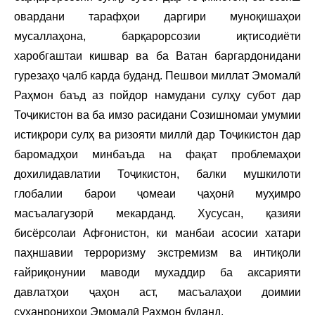
овардани тарафҳои даргири муноқишаҳои
мусаллаҳона, барқарорсозии иқтисодиёти
харобгаштаи кишвар ва ба Ватан баргардонидани
гурезаҳо ҷалб карда буданд. Пешвои миллат Эмомалӣ
Раҳмон баъд аз пойдор намудани сулҳу субот дар
Тоҷикистон ва ба имзо расидани Созишномаи умумии
истиқрори сулҳ ва ризояти миллӣ дар Тоҷикистон дар
баромадҳои минбаъда на фақат проблемаҳои
дохилидавлатии Тоҷикистон, балки мушкилоти
глобалии барои ҷомеаи ҷаҳонӣ муҳимро
масъалагузорӣ мекарданд. Хусусан, қазияи
бисёрсолаи Афғонистон, ки манбаи асосии хатари
паҳншавии терроризму экстремизм ва интиқоли
ғайриқонунии маводи мухаддир ба аксарияти
давлатҳои ҷаҳон аст, масъалаҳои доимии
суханрониҳои Эмомалӣ Раҳмон буданд.