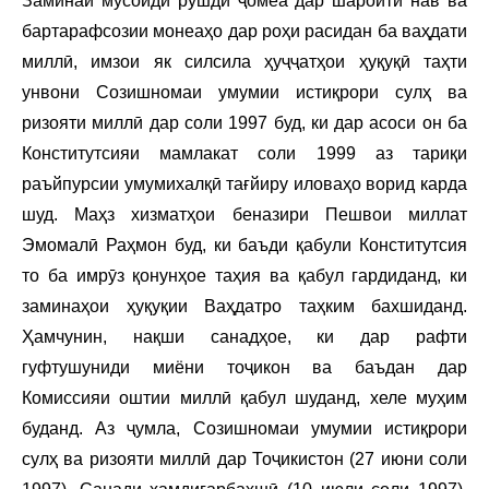
Заминаи мусоиди рушди ҷомеа дар шароити нав ва
бартарафсозии монеаҳо дар роҳи расидан ба ваҳдати
миллӣ, имзои як силсила ҳуҷҷатҳои ҳуқуқӣ таҳти
унвони Созишномаи умумии истиқрори сулҳ ва
ризояти миллӣ дар соли 1997 буд, ки дар асоси он ба
Конститутсияи мамлакат соли 1999 аз тариқи
раъйпурсии умумихалқӣ тағйиру иловаҳо ворид карда
шуд. Маҳз хизматҳои беназири Пешвои миллат
Эмомалӣ Раҳмон буд, ки баъди қабули Конститутсия
то ба имрӯз қонунҳое таҳия ва қабул гардиданд, ки
заминаҳои ҳуқуқии Ваҳдатро таҳким бахшиданд.
Ҳамчунин, нақши санадҳое, ки дар рафти
гуфтушуниди миёни тоҷикон ва баъдан дар
Комиссияи оштии миллӣ қабул шуданд, хеле муҳим
буданд. Аз ҷумла, Созишномаи умумии истиқрори
сулҳ ва ризояти миллӣ дар Тоҷикистон (27 июни соли