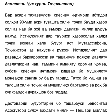
давлатии Ҷумҳурии Тоҷикистон)
Бар асари таҳаввулоти сиёсиву иҷтимоии ибтидои
солҳои 90-уми асри гузашта халқи тоҷик баъди ҳазор
сол аз нав ба эҳё ва эъмори давлати миллӣ шуруъ
намуд. Истиқлолият дар таърихи ҳазорсолаи халқи
тоҷик воқеаи хеле бузург аст. Мутаассифона,
Тоҷикистон аз нахустин рӯзҳои Истиқлолият дар
раванди барқарорсозӣ ва ташаккули пояҳои давлату
давлатдории нав, таъмини амнияту оромии ҷомеа,
суботи сиёсиву иҷтимоии кишвар бо мушкилоту
монеаҳои сангин рӯ ба рӯ гардид. Татҳо бо кӯшиш ва
талоши халқи тоҷик ин мушкилиҳо бартараф ва роҳ ба
сӯи фардои дурахшон боз гардид.
Дастоварди бузургтарин бо ташаббуси бевоситаи
Асосгузори сулҳу ваҳдати миллӣ — Пешвои миллат,