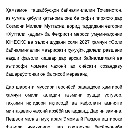
Ҳамзамон, ташаббусҳои байналмилалии Тоҷикистон,
аз ҷумла қабули қатънома оид ба ҳифзи пиряхҳо дар
Созмони Милали Муттаҳид, ворид гардидани ёдгории
«Хуттали қадим» ба Феҳристи мероси умумиҷаҳонии
ЮНЕСКО ва эълон шудани соли 2027 ҳамчун «Соли
байналмилалии маърифати ҳуқуқӣ», далели равшани
нақши фаъоли кишвар дар арсаи байналмилалӣ ва
эътирофи ҷомеаи ҷаҳонӣ аз сиёсати созандаву
башардӯстонаи он ба ҳисоб мераванд.
Дар шароити муосири геосиёсӣ равандҳои ҳамгироӣ
ҳамчун омили калидии таъмини рушди устувор,
таҳкими иқтидори иқтисодӣ ва кафолати амнияти
минтақавию ҷаҳонӣ арзёбӣ мегарданд. Дар ин замина,
Пешвои миллат муҳтарам Эмомалӣ Раҳмон иштироки
фаъоли ҷумҳуриро дар сохторҳои бисёрҷониба