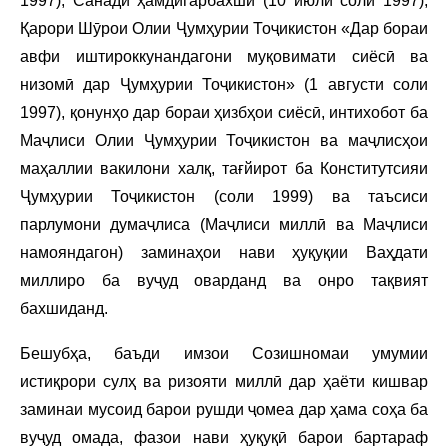
1997), Санади ҳамдигарбахшӣ (10 июли соли 1997),
Қарори Шӯрои Олии Ҷумҳурии Тоҷикистон «Дар бораи
авфи иштироккунандагони муқовимати сиёсӣ ва
низомӣ дар Ҷумҳурии Тоҷикистон» (1 августи соли
1997), қонунҳо дар бораи ҳизбҳои сиёсӣ, интихобот ба
Маҷлиси Олии Ҷумҳурии Тоҷикистон ва маҷлисҳои
маҳаллии вакилони халқ, тағйирот ба Конститутсияи
Ҷумҳурии Тоҷикистон (соли 1999) ва таъсиси
парлумони думаҷлиса (Маҷлиси миллӣ ва Маҷлиси
намояндагон) заминаҳои нави ҳуқуқии Ваҳдати
миллиро ба вуҷуд оварданд ва онро тақвият
бахшиданд.
Бешубҳа, баъди имзои Созишномаи умумии
истиқрори сулҳ ва ризояти миллӣ дар ҳаёти кишвар
заминаи мусоид барои рушди ҷомеа дар ҳама соҳа ба
вуҷуд омада, фазои нави ҳуқуқӣ барои бартараф