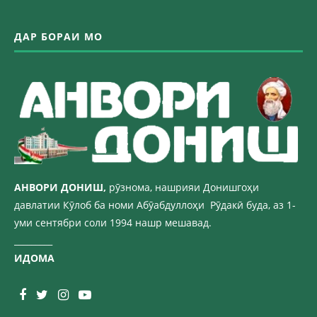
ДАР БОРАИ МО
АНВОРИ ДОН
ИШ,
рӯзнома, нашрияи Донишгоҳи
давлатии Кӯлоб ба номи Абӯабдуллоҳи Рӯдакӣ буда, аз 1-
уми сентябри соли 1994 нашр мешавад.
_________
ИДОМА