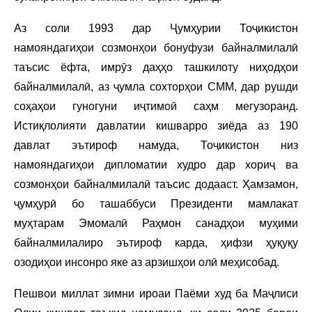
Аз соли 1993 дар Ҷумҳурии Тоҷикистон
намояндагиҳои созмонҳои бонуфузи байналмилалӣ
таъсис ёфта, имрӯз даҳҳо ташкилоту ниҳодҳои
байналмилалӣ, аз ҷумла сохторҳои СММ, дар рушди
соҳаҳои гуногуни иҷтимоӣ саҳм мегузоранд.
Истиқлолияти давлатии кишварро зиёда аз 190
давлат эътироф намуда, Тоҷикистон низ
намояндагиҳои дипломатии худро дар хориҷ ва
созмонҳои байналмилалӣ таъсис додааст. Ҳамзамон,
ҷумҳурӣ бо ташаббуси Президенти мамлакат
муҳтарам Эмомалӣ Раҳмон санадҳои муҳими
байналмилалиро эътироф карда, ҳифзи ҳуқуқу
озодиҳои инсонро яке аз арзишҳои олӣ меҳисобад.
Пешвои миллат зимни ироаи Паёми худ ба Маҷлиси