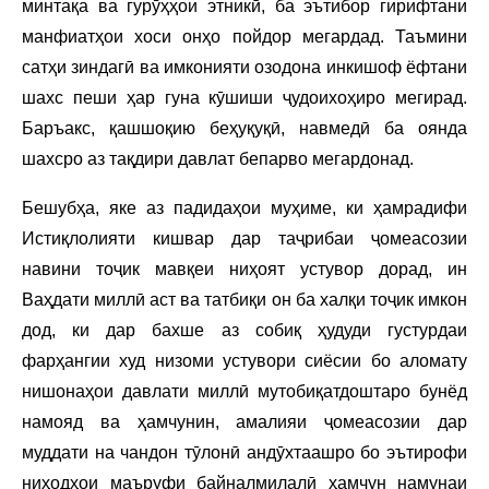
минтақа ва гурӯҳҳои этникӣ, ба эътибор гирифтани
манфиатҳои хоси онҳо пойдор мегардад. Таъмини
сатҳи зиндагӣ ва имконияти озодона инкишоф ёфтани
шахс пеши ҳар гуна кӯшиши ҷудоихоҳиро мегирад.
Баръакс, қашшоқию беҳуқуқӣ, навмедӣ ба оянда
шахсро аз тақдири давлат бепарво мегардонад.
Бешубҳа, яке аз падидаҳои муҳиме, ки ҳамрадифи
Истиқлолияти кишвар дар таҷрибаи ҷомеасозии
навини тоҷик мавқеи ниҳоят устувор дорад, ин
Ваҳдати миллӣ аст ва татбиқи он ба халқи тоҷик имкон
дод, ки дар бахше аз собиқ ҳудуди густурдаи
фарҳангии худ низоми устувори сиёсии бо аломату
нишонаҳои давлати миллӣ мутобиқатдоштаро бунёд
намояд ва ҳамчунин, амалияи ҷомеасозии дар
муддати на чандон тӯлонӣ андӯхтаашро бо эътирофи
ниҳодҳои маъруфи байналмилалӣ ҳамчун намунаи