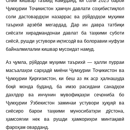
Олии кишвар таъкид намуданд, ки соли 2025 барои
Ҷумҳурии Тоҷикистон ҳамчун давлати соҳибистиқлол
соли дастовардҳои назаррас ва рӯйдодҳои муҳими
таърихӣ арзёбӣ мегардад. Дар ин давра татбиқи
сиёсати хирадмандонаи давлат ба таҳкими суботи
сиёсӣ, рушди устувори иқтисодӣ ва болоравии нуфузи
байналмилалии кишвар мусоидат намуд.
Аз ҷумла, рӯйдоди муҳими таърихӣ — ҳалли пурраи
масъалаҳои сарҳадӣ миёни Ҷумҳурии Тоҷикистон ва
Ҷумҳурии Қирғизистон, ки беш аз як аср ҳалнашуда
боқӣ монда буданд, ба имзо расидани санадҳои
дахлдор ва инчунин мувофиқаҳои сеҷониба бо
Ҷумҳурии Ӯзбекистон заминаи устувори ҳуқуқӣ ва
сиёсиро барои таҳкими муносибатҳои дӯстона,
ҳамсоягии нек ва рушди ҳамкориҳои минтақавӣ
фароҳам оварданд.