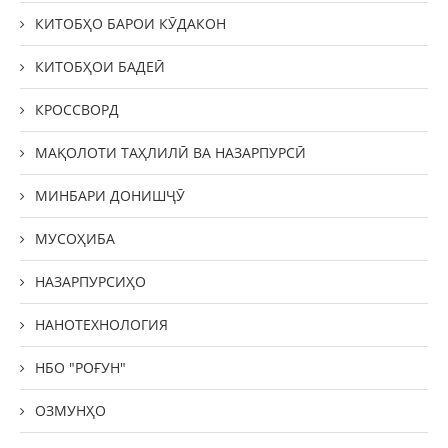
КИТОБҲО БАРОИ КӮДАКОН
КИТОБҲОИ БАДЕӢ
КРОССВОРД
МАҚОЛОТИ ТАҲЛИЛӢ ВА НАЗАРПУРСӢ
МИНБАРИ ДОНИШҶӮ
МУСОҲИБА
НАЗАРПУРСИҲО
НАНОТЕХНОЛОГИЯ
НБО "РОҒУН"
ОЗМУНҲО