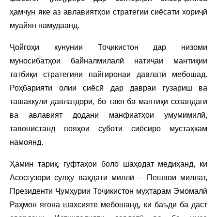
ҳамчун яке аз авлавиятҳои стратегии сиёсати хориҷӣ
муайян намудаанд.
Ҷойгоҳи кунунии Тоҷикистон дар низоми
муносибатҳои байналмилалӣ натиҷаи мантиқии
татбиқи стратегияи пайгиронаи давлатӣ мебошад.
Роҳбарияти олии сиёсӣ дар давраи гузариш ва
ташаккули давлатдорӣ, бо такя ба мантиқи созандагӣ
ва авлавият додани манфиатҳои умумимилӣ,
тавонистанд пояҳои суботи сиёсиро мустаҳкам
намоянд.
Ҳамин тариқ, гуфтаҳои боло шаҳодат медиҳанд, ки
Асосгузори сулҳу ваҳдати миллӣ – Пешвои миллат,
Президенти Ҷумҳурии Тоҷикистон муҳтарам Эмомалӣ
Раҳмон ягона шахсияте мебошанд, ки баъди ба даст