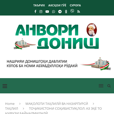
ТАЪРИХ
АКСҲОИ ГӮЁ
СУРОҒА
Home
МАҚОЛОТИ ТАҲЛИЛӢ ВА НАЗАРПУРСӢ
ТАҲЛИЛ
ТОҶИКИСТОНИ СОҲИБИСТИҚЛОЛ: АЗ ЭҲЁ ТО
НУФУЗИ БАЙНАЛМИЛАЛӢ