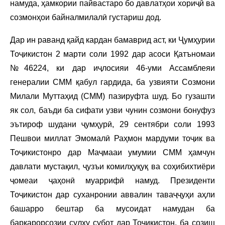
намуда, ҳамкории пайвастаро бо давлатҳои хориҷӣ ва
созмонҳои байналмилалӣ густариш дод.
Дар ин раванд қайд кардан бамаврид аст, ки Ҷумҳурии
Тоҷикистон 2 марти соли 1992 дар асоси Қатъномаи
№46224, ки дар иҷлосияи 46-уми Ассамблеяи
генералии СММ қабул гардида, ба узвияти Созмони
Милали Муттаҳид (СММ) пазируфта шуд. Бо гузашти
як сол, баъди ба сифати узви чунин созмони бонуфуз
эътироф шудани ҷумҳурӣ, 29 сентябри соли 1993
Пешвои миллат Эмомалӣ Раҳмон мардуми тоҷик ва
Тоҷикистонро дар Маҷмааи умумии СММ ҳамчун
давлати мустақил, ҷузъи комилҳуқуқ ва соҳибихтиёри
ҷомеаи ҷаҳонӣ муаррифӣ намуд. Президенти
Тоҷикистон дар суханронии аввалин таваҷҷуҳи аҳли
башарро бештар ба мусоидат намудан ба
барқарорсозии сулҳу субот дар Тоҷикистон, ба созиш