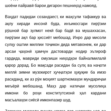
шоёни пайравӣ барои дигарон пешниҳод намояд.
Ваҳдат падидаи созандаест, ки маҳсули тафаккур ва
ақлу хиради инсонӣ буда, инъикосгари пирӯзии
рӯшноӣ бар зулмот некӣ бар бадӣ ва мушаххасан,
пирӯзии ақл бар ҳиссиёт мебошад. Инро дар мисоли
сулҳу оштии миллии тоҷикон дида метавонем, ки дар
арсаи ҷаҳонӣ ҳамчун дастоварди нодир эътироф
гардида, мавриди омузиши ниҳодҳои байналмилалӣ
қарор дорад. Бо мақсади расидан ба сулҳ ва наҷоти
миллӣ зимни музокирот ҳуҷҷатҳои ҳуқуқие ба имзо
расиданд, ки аз рӯи моҳият шартномаҳои мундариҷаи
меъёрӣ мебошанд. Маҳз дар натиҷаи мусолиҳа
имкони бо роҳи конститутсионӣ ҳал кардани
масъалаҳои сиёсӣ имконпазир шуд.