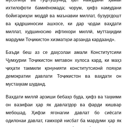
ихтилофоти бамиёномада; чорум, ҳифз намудани
бойигариҳои моддӣ ва маънавии миллат, бузургдошт
ва қадршиносии ашхосе, ки дар ҷодаи ваҳдати
миллат, худшиносию ифтихори миллӣ, муттаҳидии
мардуми Тоҷикистон хизматҳои арзанда кардаанд».
Баъди беш аз се даҳсолаи амали Конститутсияи
Ҷумҳурии Тоҷикистон метавон хулоса кард, ки маҳз
ҷиҳати такмили қонунияти конститутсионӣ пояҳои
демократии давлати Тоҷикистон ва ваҳдати он
мустаҳкам шуданд.
Вахдати миллӣ арзиши бебаҳо буда, ҳифз ва таҳкими
он вазифаи ҳар як давлатдор ва фарди кишвар
мебошад. Ҳифзи ягонагии давлат бо сиёсати
одилонаи давлат, ғамхорӣ нисбат ба мардуми ҳар як