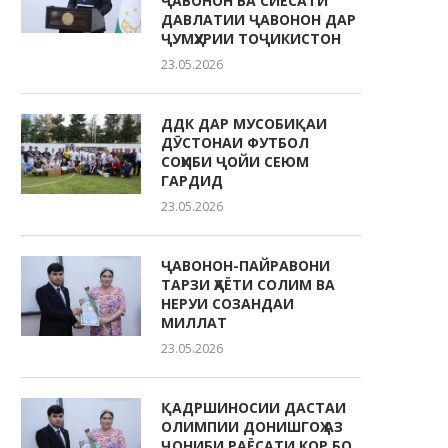
ҶАВОНОН ВА СИЁСАТИ
ДАВЛАТИИ ҶАВОНОН ДАР
ҶУМҲУРИИ ТОҶИКИСТОН
23.05.2026
ДДК ДАР МУСОБИҚАИ
ДӮСТОНАИ ФУТБОЛ
СОҲИБИ ҶОЙИ СЕЮМ
ГАРДИД
23.05.2026
ҶАВОНОН-ПАЙРАВОНИ
ТАРЗИ ҲАЁТИ СОЛИМ ВА
НЕРУИ СОЗАНДАИ
МИЛЛАТ
23.05.2026
ҚАДРШИНОСИИ ДАСТАИ
ОЛИМПИИ ДОНИШГОҲ АЗ
ҶОНИБИ РАЁСАТИ КОР БО