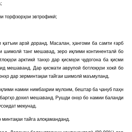
;
ии торфзорҳои эвтрофикӣ;
 қатъии арзӣ доранд. Масалан, ҳангоми ба самти ғарб
ои шимолӣ танг мешавад, зеро иқлими континенталӣ бо
лоқҳои арктикӣ танҳо дар қисмҳои ҷудогона ба қисми
ид мешаванд. Дар қисмати аврупоӣ ботлоқҳои хокӣ бо
 онҳо дар зерминтақаи тайгаи шимолӣ маъмуланд.
иқлими намии нимбаҳрии мулоим, бештар ба ҷануб паҳн
ҳнбаргҳо дохил мешаванд. Рушди онҳо бо намии баланди
усоидат мекунад.
о минтақаи тайга алоқаманданд.