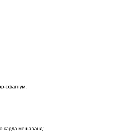
ар-сфагнум;
до карда мешаванд: