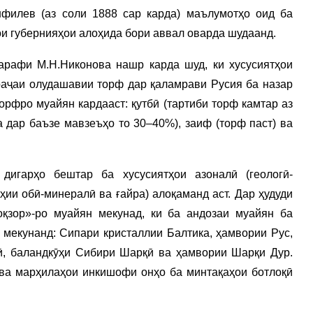
нфилев (аз соли 1888 сар карда) маълумотҳо оид ба
ои губернияҳои алоҳида бори аввал оварда шудаанд.
арафи М.Н.Никонова нашр карда шуд, ки хусусиятҳои
раҷаи олудашавии торф дар қаламрави Русия ба назар
орфро муайян кардааст: қутбӣ (тартиби торф камтар аз
а дар баъзе мавзеъҳо то 30–40%), заиф (торф паст) ва
 дигарҳо бештар ба хусусиятҳои азоналӣ (геологӣ-
ҳии обӣ-минералӣ ва ғайра) алоқаманд аст. Дар ҳудуди
қзор»-ро муайян мекунад, ки ба андозаи муайян ба
 мекунанд: Сипари кристаллии Балтика, ҳамвории Рус,
ӣ, баландкӯҳи Сибири Шарқӣ ва ҳамвории Шарқи Дур.
 ва марҳилаҳои инкишофи онҳо ба минтақаҳои ботлоқӣ