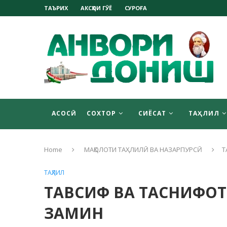
ТАЪРИХ
АКСҲОИ ГӮЁ
СУРОҒА
АСОСӢ
СОХТОР
СИЁСАТ
ТАҲЛИЛ
Home
МАҚОЛОТИ ТАҲЛИЛӢ ВА НАЗАРПУРСӢ
Т
ТАҲЛИЛ
ТАВСИФ ВА ТАСНИФОТ
ЗАМИН