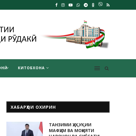
НӢ
КИТОБХОНА
ХАБАРҲОИ ОХИРИН
ТАНЗИМИ ҲУҚУҚИИ
МАФҲУМ ВА МОҲИЯТИ