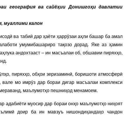
раи география ва сайёҳии Донишгоҳи давлатии
, муаллими калон
исодӣ ва табиӣ дар ҳаёти ҳаррӯзаи аҳли башар ба амал
алаботи умумибашариро тақозо дорад. Яке аз ҳамин
таҳлука андохтааст – ин масъалаи об, обшавии пиряхҳо,
нд.
кӯлҳо, пиряхҳо, обҳои зеризаминӣ, боришоти атмосферӣ
, вале мо имрӯз дар бораи дигар масъалаи комплекси
б мераванд, маълумотҳо пешниҳод менамоем.
дар адабиёти муосир дар бораи онҳо маълумотҳо ниҳоят
аълимӣ доир ба ин мавзуъ нишондиҳандаҳо чандон