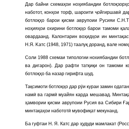
Дар байни схемаҳои ноҳиябандии ботлоқзорҳо
наботот, конҳои торф, шароити ҷойгиршавӣ да
ботлоқҳо барои қисми аврупоии Русияи С.Н.Т
ноҳияҳои охирини ботлоқҳо барои тамоми қала
овардаанд. Калонтарин воҳидҳои ин минтақас
Н.Я. Kaтс (1948, 1971) таалуқ доранд, вале ном
Соли 1988 схемаи типологии нохиябандии ботл
ва дигарон). Дар рафти татқиқи он тамоми к
ботлоқҳо ба назар гирифта шуд.
Тақсимоти ботлоқҳо дар рӯи кураи замин одатан
намӣ ва гармӣ муайян карда мешавад. Минтақа
ҳамвории қисми аврупоии Русия ва Сибири Ғар
минтақаҳои набототӣ мувофиқат мекунанд.
Ба гуфтаи Н. Я. Катс дар ҳудуди мамлакат (Ро