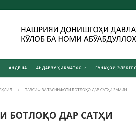
АНДЕША
АНДАРЗУ ҲИКМАТҲО
ГУНАҲОИ ЭЛЕКТРО
АҲЛИЛ
ТАВСИФ ВА ТАСНИФОТИ БОТЛОҚҲО ДАР САТҲИ ЗАМИН
И БОТЛОҚҲО ДАР САТҲИ