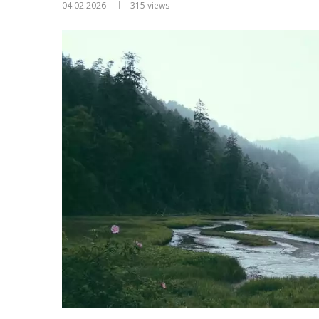
04.02.2026
315
views