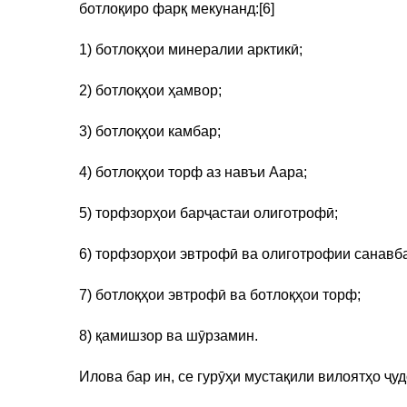
ботлоқиро фарқ мекунанд:[6]
1) ботлоқҳои минералии арктикӣ;
2) ботлоқҳои ҳамвор;
3) ботлоқҳои камбар;
4) ботлоқҳои торф аз навъи Aapa;
5) торфзорҳои барҷастаи олиготрофӣ;
6) торфзорҳои эвтрофӣ ва олиготрофии санавб
7) ботлоқҳои эвтрофӣ ва ботлоқҳои торф;
8) қамишзор ва шӯрзамин.
Илова бар ин, се гурӯҳи мустақили вилоятҳо ҷу