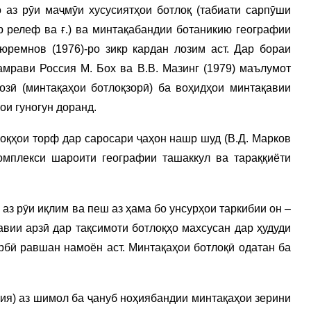
 аз рӯи маҷмӯи хусусиятҳои ботлоқ (табиати сарпӯши
р релеф ва ғ.) ва минтақабандии ботаникию географии
юремнов (1976)-ро зикр кардан лозим аст. Дар бораи
мрави Россия М. Бох ва В.В. Мазинг (1979) маълумот
озӣ (минтақаҳои ботлоқзорӣ) ба воҳидҳои минтақавии
ҳои гуногун доранд.
оқҳои торф дар саросари ҷаҳон нашр шуд (В.Д. Марков
омплекси шароити географии ташаккул ва тараққиёти
 аз рӯи иқлим ва пеш аз ҳама бо унсурҳои таркибии он –
вии арзӣ дар тақсимоти ботлоқҳо махсусан дар ҳудуди
бӣ равшан намоён аст. Минтақаҳои ботлоқӣ одатан ба
ссия) аз шимол ба ҷануб ноҳиябандии минтақаҳои зерини