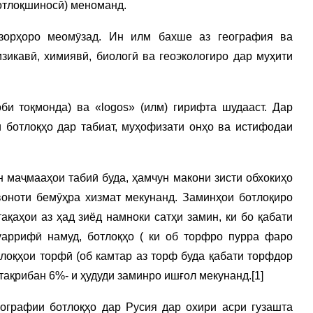
ботлоқшиносӣ) меноманд.
қзорҳоро меомӯзад. Ин илм бахше аз география ва
зикавӣ, химиявӣ, биологӣ ва геоэкологиро дар муҳити
би тоқмонда) ва «logos» (илм) гирифта шудааст. Дар
ботлоқҳо дар табиат, муҳофизати онҳо ва истифодаи
н маҷмааҳои табиӣ буда, ҳамчун макони зисти обхокиҳо
воноти бемӯҳра хизмат мекунанд. Заминҳои ботлоқиро
ақаҳои аз ҳад зиёд намноки сатҳи замин, ки бо қабати
аррифӣ намуд, ботлоқҳо ( ки об торфро пурра фаро
отлоқҳои торфӣ (об камтар аз торф буда қабати торфдор
 тақрибан 6%- и ҳудуди заминро ишғол мекунанд.[1]
ографии ботлоқҳо дар Русия дар охири асри гузашта