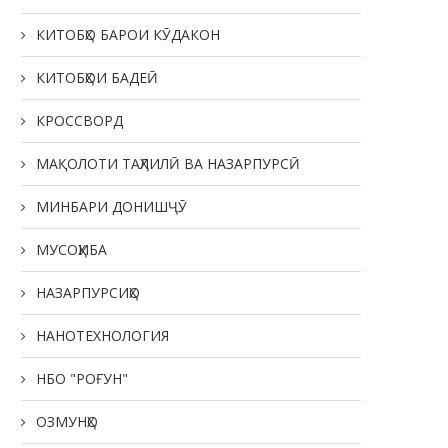
КИТОБҲО БАРОИ КӮДАКОН
КИТОБҲОИ БАДЕӢ
КРОССВОРД
МАҚОЛОТИ ТАҲЛИЛӢ ВА НАЗАРПУРСӢ
МИНБАРИ ДОНИШҶӮ
МУСОҲИБА
НАЗАРПУРСИҲО
НАНОТЕХНОЛОГИЯ
НБО "РОҒУН"
ОЗМУНҲО