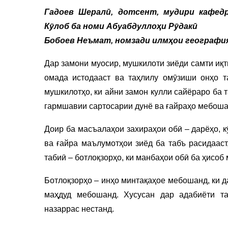
Гадоев Шералӣ, дотсент, мудири кафед
Кӯлоб ба номи Абуабдуллоҳи Рӯдакӣ
Бобоев Неъмат, номзади илмҳои география
Дар замони муосир, мушкилоти зиёди самти иқт
омада истодааст ва таҳлилу омӯзиши онҳо т
мушкилотҳо, ки айни замон кулли сайёраро ба 
гармшавии сартосарии дунё ва ғайраҳо мебоша
Доир ба масъалаҳои захираҳои обӣ – дарёҳо, 
ва ғайра маълумотҳои зиёд ба табъ расидааст
табиӣ – ботлоқзорҳо, ки манбаҳои обӣ ба ҳисо
Ботлоқзорҳо – инҳо минтақаҳое мебошанд, ки 
маҳдуд мебошанд. Хусусан дар адабиёти т
назаррас нестанд.