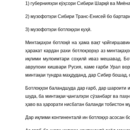
1) губернияҳои кӯҳсори Сибири Шарқӣ ва Миёна
2) музофотҳои Сибири Транс-Енисей бо бартар
3) музофотҳои ботлоқҳои куҳӣ.
Минтақаҳои ботлоқӣ на ҳама вақт ҷойгиршавии
ҳаракат кардан рахи ботлоқзорҳо аз минтақаҳ
иқлими мулоимтари соҳилӣ иваз мешавад. Бот
аврупоии кишвари Русия, каме ғарби Урал вор
минтақаи тундра маҳдуданд, дар Сибир бошад,
Ботлоқҳои баландшуда дар ғарб, дар шароити 
шуда, ба минтақаи ҷангалҳои сӯзанбарг ва па
ҳаво ва ҳарорати нисбатан баланди тобистон м
Дар иқлими континенталӣ ин ботлоқҳо асосан б