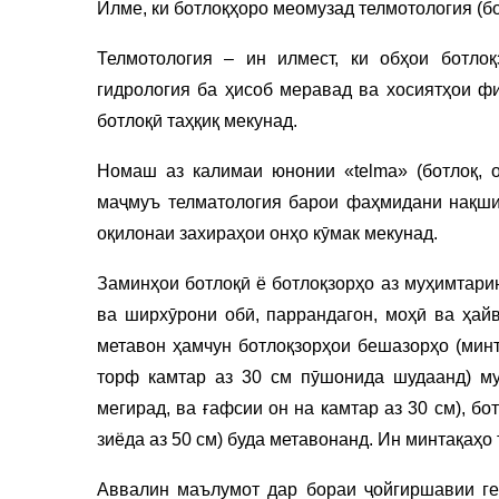
Илме, ки ботлоқҳоро меомузад телмотология (
Телмотология – ин илмест, ки обҳои ботло
гидрология ба ҳисоб меравад ва хосиятҳои фи
ботлоқӣ таҳқиқ мекунад.
Номаш аз калимаи юнонии «telma» (ботлоқ, о
маҷмуъ телматология барои фаҳмидани нақши 
оқилонаи захираҳои онҳо кӯмак мекунад.
Заминҳои ботлоқӣ ё ботлоқзорҳо аз муҳимтари
ва ширхӯрони обӣ, паррандагон, моҳӣ ва ҳай
метавон ҳамчун ботлоқзорҳои бешазорҳо (минт
торф камтар аз 30 см пӯшонида шудаанд) му
мегирад, ва ғафсии он на камтар аз 30 см), б
зиёда аз 50 см) буда метавонанд. Ин минтақаҳо
Аввалин маълумот дар бораи ҷойгиршавии ге