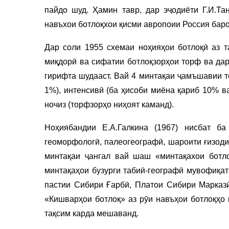
пайдо шуд. Ҳамин тавр, дар эҷодиёти Г.И.Та
навъхои ботлоқхои қисми авропоии Россия бар
Дар соли 1955 схемаи ноҳияҳои ботлоқӣ аз т
миқдорӣ ва сифатии ботлоқзорҳои торф ва да
гирифта шудааст. Вай 4 минтақаи ҷамъшавии т
1%), интенсивӣ (ба ҳисоби миёна қариб 10% в
ночиз (торфзорҳо ниҳоят каманд).
Ноҳиябандии Е.А.Галкина (1967) нисбат ба
геоморфологӣ, палеогеографӣ, шароити ғизоди
минтақаи ҷангал вай шаш «минтақахои ботло
минтақаҳои бузурги табиӣ-географӣ мувофиқат
пастии Сибири Ғарбӣ, Платои Сибири Марказ
«Кишварҳои ботлоқ» аз рӯи навъҳои ботлоқҳо
тақсим карда мешаванд.