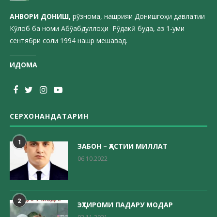
АНВОРИ ДОН
ИШ,
рӯзнома, нашрияи Донишгоҳи давлатии
Кӯлоб ба номи Абӯабдуллоҳи Рӯдакӣ буда, аз 1-уми
сентябри соли 1994 нашр мешавад.
_________
ИДОМА
СЕРХОНАНДАТАРИН
1
ЗАБОН – ҲАСТИИ МИЛЛАТ
06.10.2022
2
ЭҲТИРОМИ ПАДАРУ МОДАР