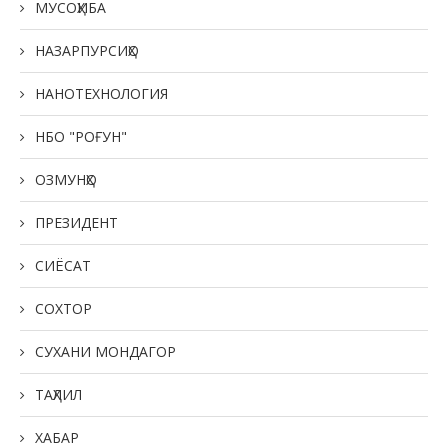
МУСОҲИБА
НАЗАРПУРСИҲО
НАНОТЕХНОЛОГИЯ
НБО "РОҒУН"
ОЗМУНҲО
ПРЕЗИДЕНТ
СИЁСАТ
СОХТОР
СУХАНИ МОНДАГОР
ТАҲЛИЛ
ХАБАР