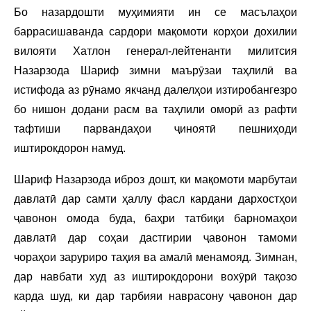
Бо назардошти муҳимияти ин се масълаҳои
баррасишаванда сардори мақомоти корҳои дохилии
вилояти Хатлон генерал-лейтенанти милитсия
Назарзода Шариф зимни маърӯзаи таҳлилӣ ва
истифода аз рӯнамо якчанд далелҳои изтиробангезро
бо нишон додани расм ва таҳлили оморӣ аз рафти
тафтиши парвандаҳои ҷиноятӣ пешниҳоди
иштирокдорон намуд.
Шариф Назарзода иброз дошт, ки мақомоти марбутаи
давлатӣ дар самти ҳаллу фасл кардани дархостҳои
ҷавонон омода буда, баҳри татбиқи барномаҳои
давлатӣ дар соҳаи дастгирии ҷавонон тамоми
чораҳои заруриро таҳия ва амалӣ менамояд. Зимнан,
дар навбати худ аз иштирокдорони вохӯрӣ тақозо
карда шуд, ки дар тарбияи наврасону ҷавонон дар