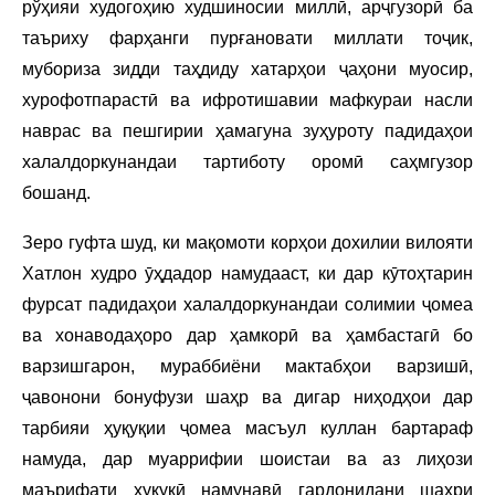
рўҳияи худогоҳию худшиносии миллӣ, арҷгузорӣ ба
таъриху фарҳанги пурғановати миллати тоҷик,
мубориза зидди таҳдиду хатарҳои ҷаҳони муосир,
хурофотпарастӣ ва ифротишавии мафкураи насли
наврас ва пешгирии ҳамагуна зуҳуроту падидаҳои
халалдоркунандаи тартиботу оромӣ саҳмгузор
бошанд.
Зеро гуфта шуд, ки мақомоти корҳои дохилии вилояти
Хатлон худро ӯҳдадор намудааст, ки дар кӯтоҳтарин
фурсат падидаҳои халалдоркунандаи солимии ҷомеа
ва хонаводаҳоро дар ҳамкорӣ ва ҳамбастагӣ бо
варзишгарон, мураббиёни мактабҳои варзишӣ,
ҷавонони бонуфузи шаҳр ва дигар ниҳодҳои дар
тарбияи ҳуқуқии ҷомеа масъул куллан бартараф
намуда, дар муаррифии шоистаи ва аз лиҳози
маърифати ҳуқуқӣ намунавӣ гардонидани шаҳри