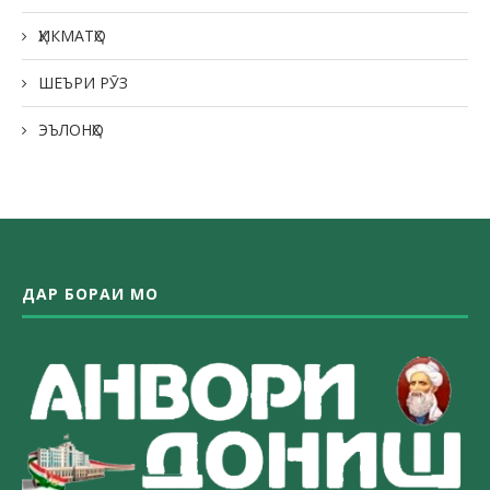
ҲИКМАТҲО
ШЕЪРИ РӮЗ
ЭЪЛОНҲО
ДАР БОРАИ МО