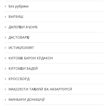
Без рубрики
ВАРЗИШ
ДАЛЕЛҲОИ АҶОИБ
ДАСТОВАРҲО
ИСТИҚЛОЛИЯТ
КИТОБҲО БАРОИ КӮДАКОН
КИТОБҲОИ БАДЕӢ
КРОССВОРД
МАҚОЛОТИ ТАҲЛИЛӢ ВА НАЗАРПУРСӢ
МИНБАРИ ДОНИШҶӮ