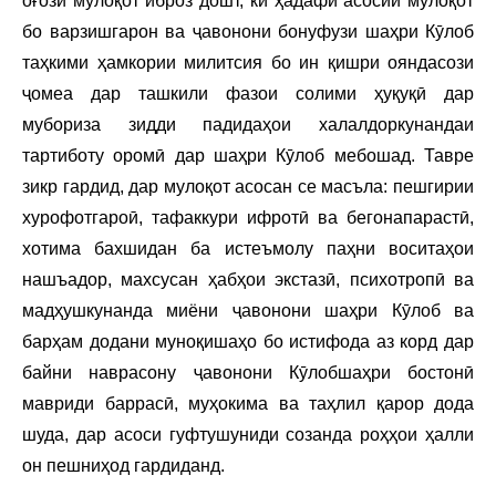
оғози мулоқот иброз дошт, ки ҳадафи асосии мулоқот
бо варзишгарон ва ҷавонони бонуфузи шаҳри Кӯлоб
таҳкими ҳамкории милитсия бо ин қишри ояндасози
ҷомеа дар ташкили фазои солими ҳуқуқӣ дар
мубориза зидди падидаҳои халалдоркунандаи
тартиботу оромӣ дар шаҳри Кӯлоб мебошад. Тавре
зикр гардид, дар мулоқот асосан се масъла: пешгирии
хурофотгароӣ, тафаккури ифротӣ ва бегонапарастӣ,
хотима бахшидан ба истеъмолу паҳни воситаҳои
нашъадор, махсусан ҳабҳои экстазӣ, психотропӣ ва
мадҳушкунанда миёни ҷавонони шаҳри Кӯлоб ва
барҳам додани муноқишаҳо бо истифода аз корд дар
байни наврасону ҷавонони Кӯлобшаҳри бостонӣ
мавриди баррасӣ, муҳокима ва таҳлил қарор дода
шуда, дар асоси гуфтушуниди созанда роҳҳои ҳалли
он пешниҳод гардиданд.