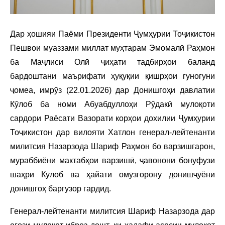
Дар ҳошияи Паёми Президенти Ҷумҳурии Тоҷикистон
Пешвои муаззами миллат муҳтарам Эмомалӣ Раҳмон
ба Маҷлиси Олӣ ҷиҳати тадбирҳои баланд
бардоштани маърифати ҳуқуқии қишрҳои гуногуни
ҷомеа, имрӯз (22.01.2026) дар Донишгоҳи давлатии
Кӯлоб ба номи Абуабдуллоҳи Рӯдакӣ мулоқоти
сардори Раёсати Вазорати корҳои дохилии Ҷумҳурии
Тоҷикистон дар вилояти Хатлон генерал-лейтенанти
милитсия Назарзода Шариф Раҳмон бо варзишгарон,
мураббиёни мактабҳои варзишӣ, ҷавонони бонуфузи
шаҳри Кӯлоб ва ҳайати омӯзгорону донишҷӯёни
донишгоҳ баргузор гардид.
Генерал-лейтенанти милитсия Шариф Назарзода дар