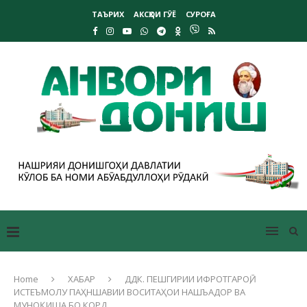
ТАЪРИХ
АКСҲОИ ГӮЁ
СУРОҒА
Home
ХАБАР
ДДК. ПЕШГИРИИ ИФРОТГАРОӢ,
ИСТЕЪМОЛУ ПАҲНШАВИИ ВОСИТАҲОИ НАШЪАДОР ВА
МУНОҚИША БО КОРД