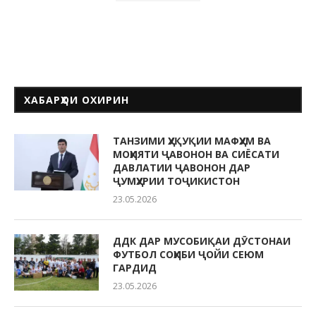
ХАБАРҲОИ ОХИРИН
ТАНЗИМИ ҲУҚУҚИИ МАФҲУМ ВА
МОҲИЯТИ ҶАВОНОН ВА СИЁСАТИ
ДАВЛАТИИ ҶАВОНОН ДАР
ҶУМҲУРИИ ТОҶИКИСТОН
23.05.2026
ДДК ДАР МУСОБИҚАИ ДӮСТОНАИ
ФУТБОЛ СОҲИБИ ҶОЙИ СЕЮМ
ГАРДИД
23.05.2026