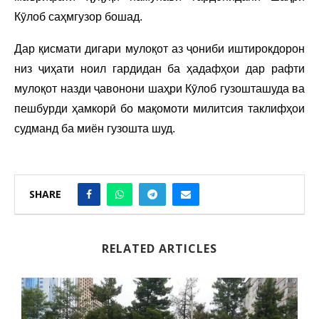
Кӯлоб саҳмгузор бошад.
Дар қисмати дигари мулоқот аз ҷониби иштирокдорон
низ ҷиҳати ноил гардидан ба ҳадафҳои дар рафти
мулоқот назди ҷавонони шаҳри Кӯлоб гузошташуда ва
пешбурди ҳамкорӣ бо мақомоти милитсия таклифҳои
судманд ба миён гузошта шуд.
SHARE
RELATED ARTICLES