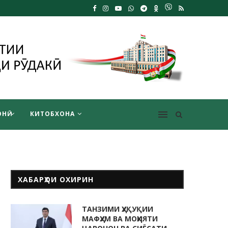
НӢ
КИТОБХОНА
ХАБАРҲОИ ОХИРИН
ТАНЗИМИ ҲУҚУҚИИ
МАФҲУМ ВА МОҲИЯТИ