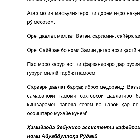
Агар мо ин масъулиятеро, ки дорем иҷро накун
рӯ месозем.
Оре, давлат, миллат, Ватан, сарзамин, сайёра а
Оре! Сайёрае бо номи Замин дигар арзи ҳастӣ 
Пас моро зарур аст, ки фарзандонро дар рӯҳи
ғурури миллӣ тарбия намоем.
Сарвари давлат барҳақ иброз медоранд: “Вазъ
самараноки тамоми сохторҳои давлатиро б
кишварамон равона созем ва барои ҳар як 
осоиштаро муҳайё кунем”.
Ҳамидзода Зебунисо-ассистенти кафедра
номи Абуабдуллоҳи Рӯдакӣ