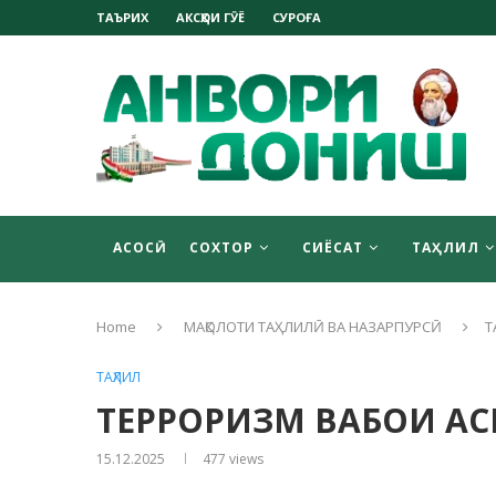
ТАЪРИХ
АКСҲОИ ГӮЁ
СУРОҒА
АСОСӢ
СОХТОР
СИЁСАТ
ТАҲЛИЛ
Home
МАҚОЛОТИ ТАҲЛИЛӢ ВА НАЗАРПУРСӢ
Т
ТАҲЛИЛ
ТЕРРОРИЗМ ВАБОИ АС
15.12.2025
477
views