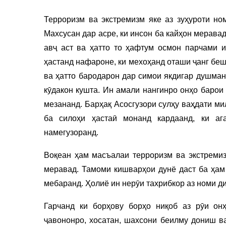
Терроризм ва экстремизм яке аз зуҳуроти но
Махсусан дар асре, ки инсон ба кайҳон меравад
авҷ аст ва ҳатто то ҳафтум осмон парчами 
ҳастанд нафароне, ки мехоҳанд оташи ҷанг бе
ва ҳатто бародарон дар симои якдигар душман
кӯдакон кушта. Ин амали нангинро онҳо барои
мезананд. Барҳақ Асосгузори сулҳу ваҳдати 
ба силоҳи ҳастаӣ монанд кардаанд, ки аг
намегузоранд.
Воқеан ҳам масъалаи терроризм ва экстреми
меравад. Тамоми кишварҳои дунё даст ба ҳам
мебаранд. Ҳолиё ин нерӯи тахрибкор аз номи д
Гарчанд ки борҳову борҳо ниқоб аз рӯи он
ҷавононро, хосатан, шахсони беилму дониш ва