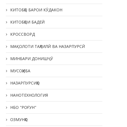
КИТОБҲО БАРОИ КӮДАКОН
КИТОБҲОИ БАДЕӢ
КРОССВОРД
МАҚОЛОТИ ТАҲЛИЛӢ ВА НАЗАРПУРСӢ
МИНБАРИ ДОНИШҶӮ
МУСОҲИБА
НАЗАРПУРСИҲО
НАНОТЕХНОЛОГИЯ
НБО "РОҒУН"
ЧАНД МУЛОҲИЗА ОИД БА
ЭҲЁИ АДОЛАТИ ТАЪРИХӢ 
КИТОБИ ҶУМЪАХОН АЛИМӢ
ПУЛИ МАЪНАВИИ АСРҲ
ОЗМУНҲО
«ДОНИШНОМАИ...
21.05.2026