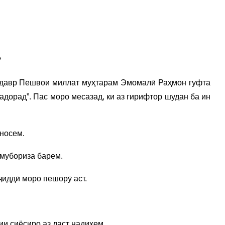
?
 давр Пешвои миллат муҳтарам Эмомалӣ Раҳмон гуфта
надорад”. Пас моро месазад, ки аз гирифтор шудан ба ин
носем.
 мубориза барем.
ҷиддӣ моро пешорӯ аст.
и сиёсиро аз даст надиҳем.