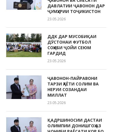
ҶАВОНОН ВА СИЁСАТИ
ДАВЛАТИИ ҶАВОНОН ДАР
ҶУМҲУРИИ ТОҶИКИСТОН
23.05.2026
ДДК ДАР МУСОБИҚАИ
ДӮСТОНАИ ФУТБОЛ
СОҲИБИ ҶОЙИ СЕЮМ
ГАРДИД
23.05.2026
ҶАВОНОН-ПАЙРАВОНИ
ТАРЗИ ҲАЁТИ СОЛИМ ВА
НЕРУИ СОЗАНДАИ
МИЛЛАТ
23.05.2026
ҚАДРШИНОСИИ ДАСТАИ
ОЛИМПИИ ДОНИШГОҲ АЗ
ҶОНИБИ РАЁСАТИ КОР БО