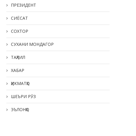
21.05.2026
ПРЕЗИДЕНТ
СИЁСАТ
СОХТОР
СУХАНИ МОНДАГОР
ТАҲЛИЛ
ХАБАР
ҲИКМАТҲО
ШЕЪРИ РӮЗ
ЭЪЛОНҲО