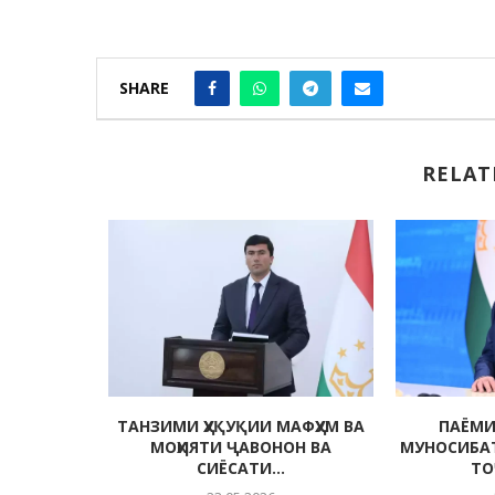
SHARE
RELAT
ҲМОН ДАР
ТАНЗИМИ ҲУҚУҚИИ МАФҲУМ ВА
ПАЁМИ
 ОРИЁӢ
МОҲИЯТИ ҶАВОНОН ВА
МУНОСИБА
СИЁСАТИ...
ТО