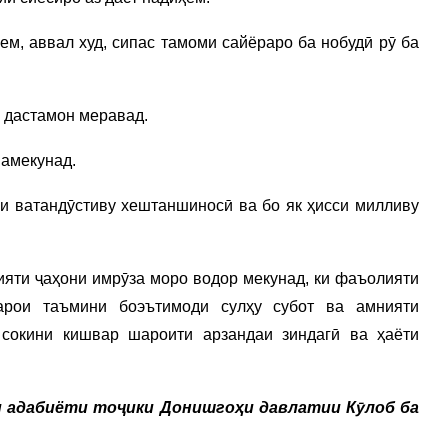
ем, аввал худ, сипас тамоми сайёраро ба нобудӣ рӯ ба
з дастамон меравад.
намекунад.
яи ватандӯстиву хештаншиносӣ ва бо як ҳисси милливу
ияти ҷаҳони имрӯза моро водор мекунад, ки фаъолияти
арои таъмини боэътимоди сулҳу субот ва амнияти
сокини кишвар шароити арзандаи зиндагӣ ва ҳаёти
и адабиёти тоҷики Донишгоҳи давлатии Кӯлоб ба