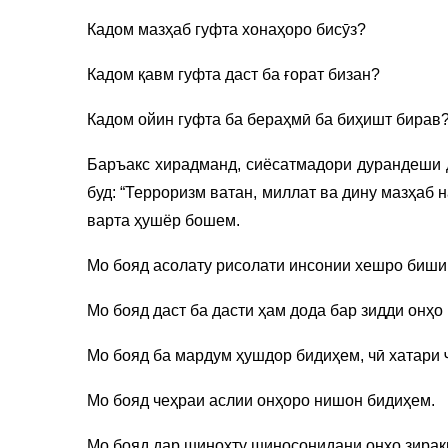
Кадом мазҳаб гуфта хонаҳоро бисӯз?
Кадом қавм гуфта даст ба ғорат бизан?
Кадом ойин гуфта ба бераҳмӣ ба биҳишт бирав
Баръакс хирадманд, сиёсатмадори дурандеши
буд: “Терроризм ватан, миллат ва дину мазҳаб 
варта ҳушёр бошем.
Мо бояд асолату рисолати инсонии хешро биши
Мо бояд даст ба дасти ҳам дода бар зидди онҳо
Мо бояд ба мардум ҳушдор бидиҳем, чӣ хатари 
Мо бояд чеҳраи аслии онҳоро нишон бидиҳем.
Мо бояд дар шинохту шиносонидани онҳо зираки