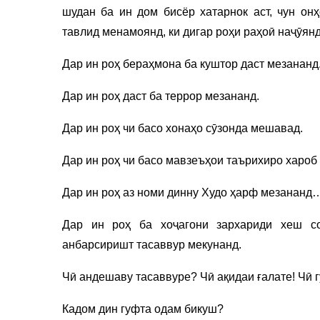
шудан ба ин дом бисёр хатарнок аст, чун о
тавлид менамоянд, ки дигар роҳи раҳоӣ наҷӯянд
Дар ин роҳ бераҳмона ба куштор даст мезананд
Дар ин роҳ даст ба террор мезананд.
Дар ин роҳ чи басо хонаҳо сӯзонда мешавад.
Дар ин роҳ чи басо мавзеъҳои таърихиро хароб
Дар ин роҳ аз номи динну Худо ҳарф мезананд
Дар ин роҳ ба хоҷагони зархариди хеш с
анбарсиришт тасаввур мекунанд.
Чӣ андешаву тасаввуре? Чӣ ақидаи ғалате! Чӣ 
Кадом дин гуфта одам бикуш?