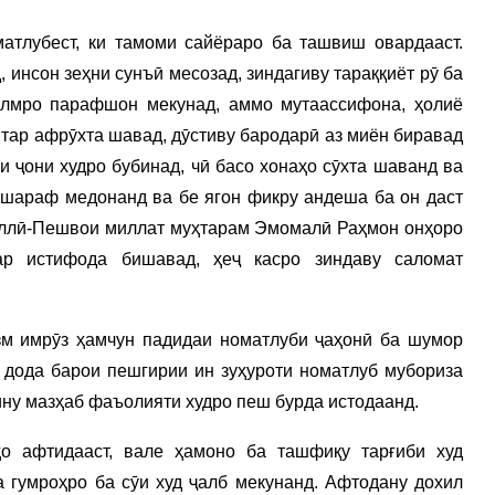
матлубест, ки тамоми сайёраро ба ташвиш овардааст.
, инсон зеҳни сунъӣ месозад, зиндагиву тараққиёт рӯ ба
илмро парафшон мекунад, аммо мутаассифона, ҳолиё
штар афрӯхта шавад, дӯстиву бародарӣ аз миён биравад
и ҷони худро бубинад, чӣ басо хонаҳо сӯхта шаванд ва
 шараф медонанд ва бе ягон фикру андеша ба он даст
миллӣ-Пешвои миллат муҳтарам Эмомалӣ Раҳмон онҳоро
ар истифода бишавад, ҳеҷ касро зиндаву саломат
зм имрӯз ҳамчун падидаи номатлуби ҷаҳонӣ ба шумор
 дода барои пешгирии ин зуҳуроти номатлуб мубориза
ину мазҳаб фаъолияти худро пеш бурда истодаанд.
ҳо афтидааст, вале ҳамоно ба ташфиқу тарғиби худ
 гумроҳро ба сӯи худ ҷалб мекунанд. Афтодану дохил