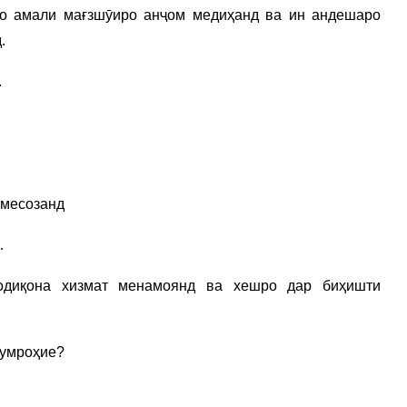
нҳо амали мағзшӯиро анҷом медиҳанд ва ин андешаро
.
.
 месозанд
…
одиқона хизмат менамоянд ва хешро дар биҳишти
гумроҳие?