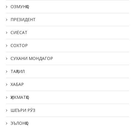
ОЗМУНҲО
ПРЕЗИДЕНТ
СИЁСАТ
СОХТОР
СУХАНИ МОНДАГОР
ТАҲЛИЛ
ХАБАР
ҲИКМАТҲО
ШЕЪРИ РӮЗ
ЭЪЛОНҲО