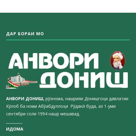
ДАР БОРАИ МО
АНВОРИ ДОН
ИШ,
рӯзнома, нашрияи Донишгоҳи давлатии
Кӯлоб ба номи Абӯабдуллоҳи Рӯдакӣ буда, аз 1-уми
сентябри соли 1994 нашр мешавад.
_________
ИДОМА