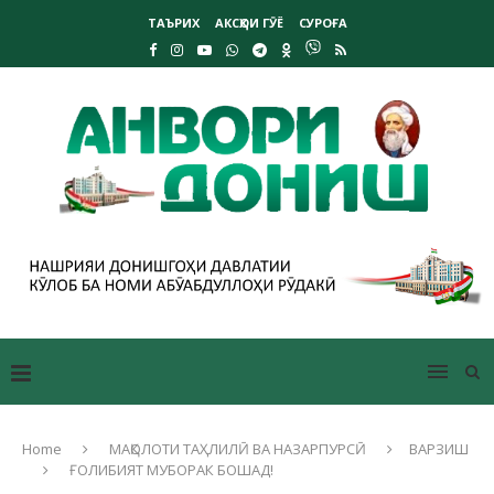
ТАЪРИХ
АКСҲОИ ГӮЁ
СУРОҒА
Home
МАҚОЛОТИ ТАҲЛИЛӢ ВА НАЗАРПУРСӢ
ВАРЗИШ
ҒОЛИБИЯТ МУБОРАК БОШАД!