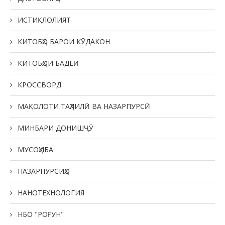
ИСТИҚЛОЛИЯТ
КИТОБҲО БАРОИ КӮДАКОН
КИТОБҲОИ БАДЕӢ
КРОССВОРД
МАҚОЛОТИ ТАҲЛИЛӢ ВА НАЗАРПУРСӢ
МИНБАРИ ДОНИШҶӮ
МУСОҲИБА
НАЗАРПУРСИҲО
НАНОТЕХНОЛОГИЯ
НБО "РОҒУН"