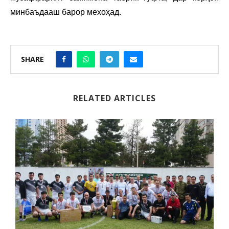
минбаъдааш барор мехоҳад.
SHARE
RELATED ARTICLES