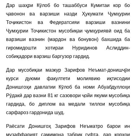
Дар шаҳри Кӯлоб бо ташаббуси Кумитаи кор бо
ҷавонон ва варзиши назди Ҳукумати Ҷумҳурии
Тоҷикистон ва Федератсияи варзиши вазнини
Ҷумҳурии Тоҷикистон мусобиқаи ҷумҳуриявӣ оид ба
варзиши вазнин (мардон ва бонувон) бахшида ба
гиромидошти хотираи Нуридинов Аслиддин-
собиқадори варзиш баргузор гардид.
Дар мусобиқаи мазкур Зарифов Неъмат-донишҷӯи
курси дуюми факултети молиявию иқтисодии
Донишгоҳи давлатии Кӯлоб ба номи Абуабдуллоҳи
Рӯдакӣ дар вазни 81 кг сазовори ҷойи якуми мусобиқа
гардида, бо диплом ва медали тиллои мусобиқа
сарфароз гардонида шуд.
Раёсати Донишгоҳ Зарифов Неъматро барои ин
музаффарият самимона табрик гуфта, дар корҳои