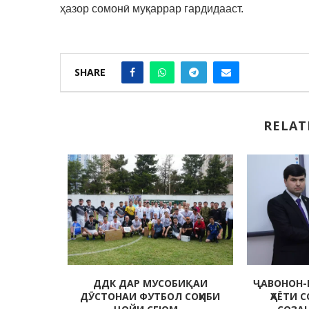
ҳазор сомонӣ муқаррар гардидааст.
SHARE
RELAT
 МУҲИТИ
ДДК ДАР МУСОБИҚАИ
ҶАВОНОН-
ДА
ДӮСТОНАИ ФУТБОЛ СОҲИБИ
ҲАЁТИ 