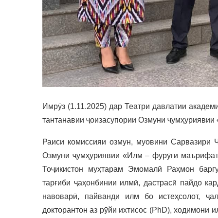
Имрӯз (1.11.2025) дар Театри давлатии акаде
тантанавии ҷоизасупории Озмуни ҷумҳуриявии 
Раиси комиссияи озмун, муовини Сарвазири Ҷ
Озмуни ҷумҳуриявии «Илм – фурӯғи маърифат»
Тоҷикистон муҳтарам Эмомалӣ Раҳмон баргу
тарғиби ҷаҳонбинии илмӣ, дастрасӣ пайдо кар
навоварӣ, пайванди илм бо истеҳсолот, ҷа
докторантон аз рӯйи ихтисос (PhD), ходимони 