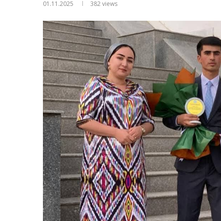
01.11.2025
382
views