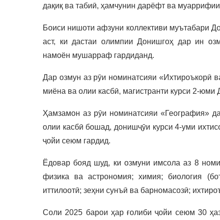
дақиқ ва табиӣ, ҳамчунин дарёфт ва муаррифии
Боиси нишоти афзуни коллективи муътабари До
аст, ки дастаи олимпии Донишгоҳ дар ин оз
намоён мушарраф гардиданд.
Дар озмун аз рӯи номинатсияи «Ихтироъкорӣ в
миёна ва олии касбӣ, магистранти курси 2-юми
Ҳамзамон аз рӯи номинатсияи «География» да
олии касбӣ бошад, донишҷӯи курси 4-уми ихти
ҷойи сеюм гардид.
Ёдовар бояд шуд, ки озмуни имсола аз 8 номи
физика ва астрономия; химия; биология (бот
иттилоотӣ; зеҳни сунъӣ ва барномасозӣ; ихтиро
Соли 2025 барои ҳар ғолиби ҷойи сеюм 30 ҳаз