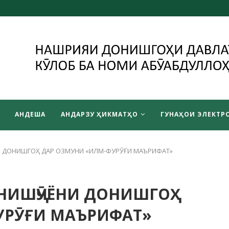
АНДЕША
АНДАРЗУ ҲИКМАТҲО
ГУНАҲОИ ЭЛЕКТРО
И ДОНИШГОҲ ДАР ОЗМУНИ «ИЛМ-ФУРӮҒИ МАЪРИФАТ»
ОНИШҶӮЁНИ ДОНИШГОҲ
УРӮҒИ МАЪРИФАТ»