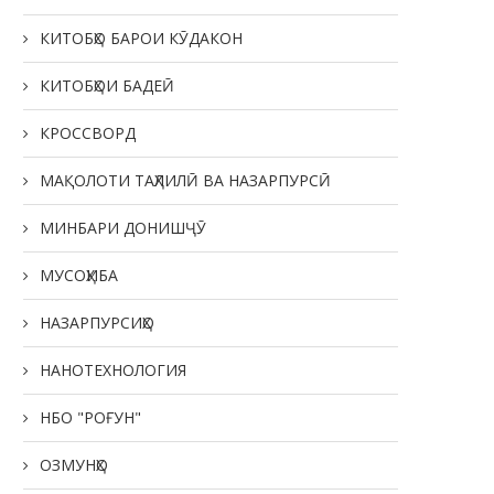
КИТОБҲО БАРОИ КӮДАКОН
КИТОБҲОИ БАДЕӢ
КРОССВОРД
МАҚОЛОТИ ТАҲЛИЛӢ ВА НАЗАРПУРСӢ
МИНБАРИ ДОНИШҶӮ
МУСОҲИБА
НАЗАРПУРСИҲО
НАНОТЕХНОЛОГИЯ
НБО "РОҒУН"
ОЗМУНҲО