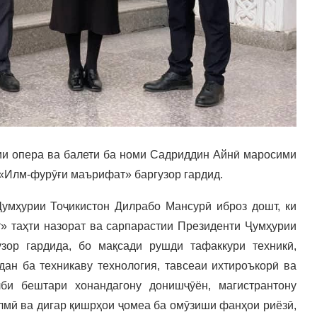
мии опера ва балети ба номи Садриддин Айнӣ маросими
«Илм-фурӯғи маърифат» баргузор гардид.
умҳурии Тоҷикистон Дилрабо Мансурӣ иброз дошт, ки
 таҳти назорат ва cарпарастии Президенти Ҷумҳурии
зор гардида, бо мақсади рушди тафаккури техникӣ,
дан ба техникаву технология, тавсеаи ихтироъкорӣ ва
лби бештари хонандагону донишҷӯён, магистрантону
илмӣ ва дигар қишрҳои ҷомеа ба омӯзиши фанҳои риёзӣ,