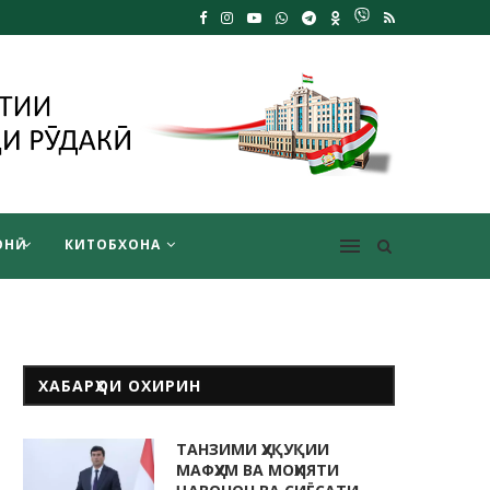
НӢ
КИТОБХОНА
ХАБАРҲОИ ОХИРИН
ТАНЗИМИ ҲУҚУҚИИ
МАФҲУМ ВА МОҲИЯТИ