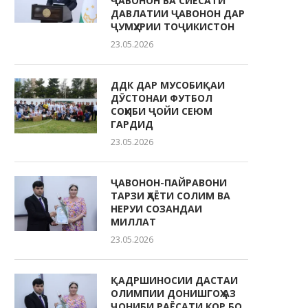
ҶАВОНОН ВА СИЁСАТИ
ДАВЛАТИИ ҶАВОНОН ДАР
ҶУМҲУРИИ ТОҶИКИСТОН
23.05.2026
ДДК ДАР МУСОБИҚАИ
ДӮСТОНАИ ФУТБОЛ
СОҲИБИ ҶОЙИ СЕЮМ
ГАРДИД
23.05.2026
ҶАВОНОН-ПАЙРАВОНИ
ТАРЗИ ҲАЁТИ СОЛИМ ВА
НЕРУИ СОЗАНДАИ
МИЛЛАТ
23.05.2026
ҚАДРШИНОСИИ ДАСТАИ
ОЛИМПИИ ДОНИШГОҲ АЗ
ҶОНИБИ РАЁСАТИ КОР БО