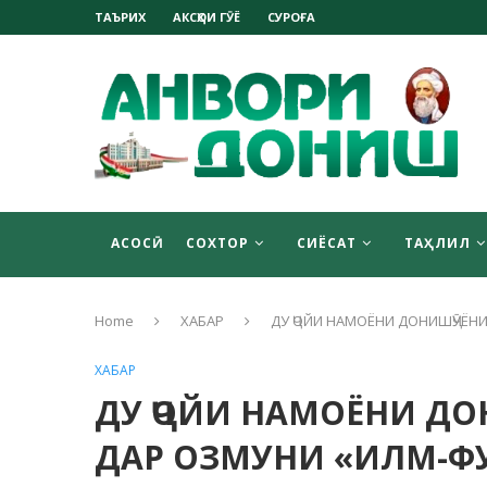
ТАЪРИХ
АКСҲОИ ГӮЁ
СУРОҒА
АСОСӢ
СОХТОР
СИЁСАТ
ТАҲЛИЛ
Home
ХАБАР
ДУ ҶОЙИ НАМОЁНИ ДОНИШҶӮЁН
ХАБАР
ДУ ҶОЙИ НАМОЁНИ Д
ДАР ОЗМУНИ «ИЛМ-Ф