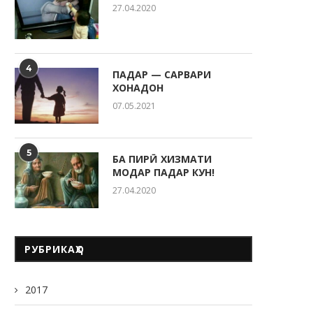
27.04.2020
4
ПАДАР — САРВАРИ
ХОНАДОН
07.05.2021
5
БА ПИРӢ ХИЗМАТИ
ҶАВОНОН — НЕРУИ ЭҲЁГАР ВА
МОДАР ПАДАР КУН!
ТАКЯГОҲИ МИЛЛАТ
27.04.2020
22.05.2026
РУБРИКАҲО
РӮЗИ ОИЛА ДАР КӮДАКИС
2017
“СИТОРА”