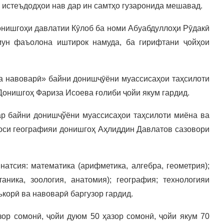
 истеъдодҳои нав дар ин самтҳо гузаронида мешавад.
нишгоҳи давлатии Кӯлоб ба номи Абуабдуллоҳи Рӯдакӣ
мун фаъолона иштирок намуда, ба гирифтани ҷойҳои
а навоварӣ» байни донишҷӯёни муассисаҳои таҳсилоти
 Донишгоҳ Фариза Исоева ғолиби ҷойи якум гардид.
р байни донишҷўёни муассисаҳои таҳсилоти миёна ва
соси географияи донишгоҳ Аҳлиддин Давлатов сазовори
натсия: математика (арифметика, алгебра, геометрия);
аника, зоология, анатомия); география; технологияи
ъкорӣ ва навоварӣ баргузор гардид.
ор сомонӣ, ҷойи дуюм 50 ҳазор сомонӣ, ҷойи якум 70